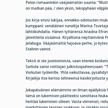
Pelon romaaninkin vääjäämätön suunta: ”Mutta 
on matkan pää, / olen yksin, tekopyhään vilppiin
Jos kirja etsisi lukijaa, ennakko-odotusten muk
kumppani: venäläinen runoilija Marina Tsvetajev
lähtökohdalta. Hänen tyttärensä Ariadna Efroni
jännitteitä sisäänsä. Kirjallisina näyttämöinä P
Jelabuga. Vääjäämättä hajoava perhe, jo kytevä
Stalinin vainot.
Teksti ei ole juonivetoista, vaan etenee keske
Sarkola sanoi voittajan julkistuspuheessaan: ”
Vorkutan työleirille. Yhtä vaikuttavaa, pysähd
Kirjailija itse kertoo tehneensä käsikirjoitusta yl
Jokapäiväinen elämämme on ilman epäilyksiä hyvä
tämä on lukemisen päätteeksi sanottava hiukan h
heittää lukeminen silleen. Vasta viimeiset, reil
merkittävien teosten joukkoon. Ja siinäkin sivu