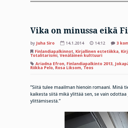
Vika on minussa eikä Fi
by
Juha Siro
14.1.2014
14:12
3 ko
Finlandiapalkinnot
,
Kirjallinen estetiikka
,
Kir
Totalitarismi
,
Venäläinen kulttuuri
Ariadna Efron
,
Finlandiapalkinto 2013
,
Jokap
Riikka Pelo
,
Rosa Liksom
,
Teos
”Siitä tulee maailman hienoin romaani. Minä 
kaikesta siitä mikä ylittää sen, se vain odottaa 
ylittämisestä.”