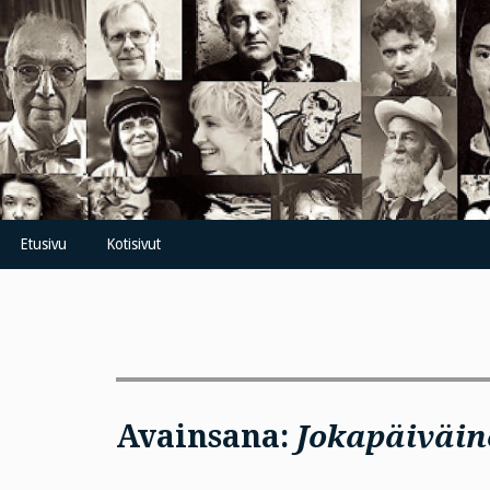
Skip
to
content
Etusivu
Kotisivut
Avainsana:
Jokapäiväi