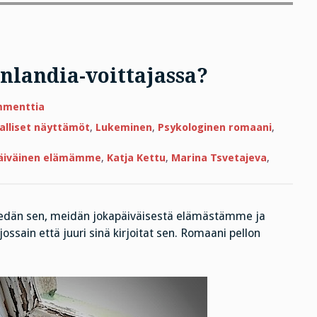
nlandia-voittajassa?
artikkeliin
mmenttia
Vika
on
jalliset näyttämöt
,
Lukeminen
,
Psykologinen romaani
,
minussa
eikä
Finlandia-
äiväinen elämämme
,
Katja Kettu
,
Marina Tsvetajeva
,
voittajassa?
tiedän sen, meidän jokapäiväisestä elämästämme ja
jossain että juuri sinä kirjoitat sen. Romaani pellon