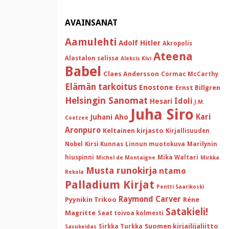
AVAINSANAT
Aamulehti
Adolf Hitler
Akropolis
Ateena
Alastalon salissa
Aleksis Kivi
Babel
Claes Andersson
Cormac McCarthy
Elämän tarkoitus
Enostone
Ernst Billgren
Helsingin Sanomat
Idoli
Hesari
J.M.
Juha Siro
Kari
Juhani Aho
Coetzee
Aronpuro
Keltainen kirjasto
Kirjallisuuden
Nobel
Kirsi Kunnas
Linnun muotokuva
Marilynin
hiuspinni
Mika Waltari
Michel de Montaigne
Mirkka
Musta runokirja
ntamo
Rekola
Palladium Kirjat
Pentti Saarikoski
Raymond Carver
Pyynikin Trikoo
Réne
Satakieli!
Magritte
Saat toivoa kolmesti
Suomen kirjailijaliitto
Sirkka Turkka
Savukeidas