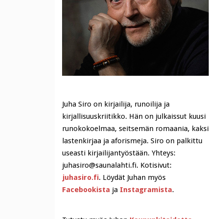
Juha Siro on kirjailija, runoilija ja
kirjallisuuskriitikko. Hän on julkaissut kuusi
runokokoelmaa, seitsemän romaania, kaksi
lastenkirjaa ja aforismeja. Siro on palkittu
useasti kirjailijantyöstään. Yhteys:
juhasiro@saunalahti.fi. Kotisivut:
juhasiro.fi
. Löydät Juhan myös
Facebookista
ja
Instagramista
.