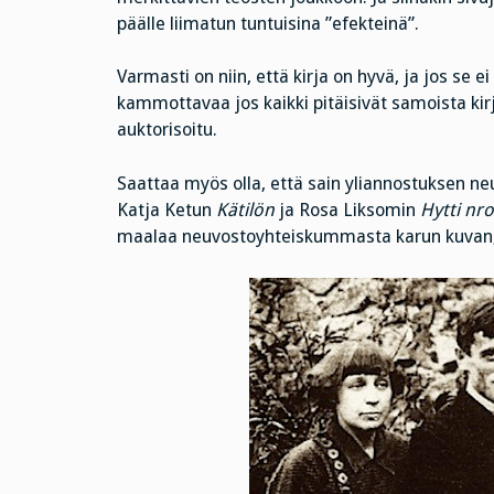
päälle liimatun tuntuisina ”efekteinä”.
Varmasti on niin, että kirja on hyvä, ja jos se ei
kammottavaa jos kaikki pitäisivät samoista kirj
auktorisoitu.
Saattaa myös olla, että sain yliannostuksen neu
Katja Ketun
Kätilön
ja Rosa Liksomin
Hytti nro
maalaa neuvostoyhteiskummasta karun kuvan, m