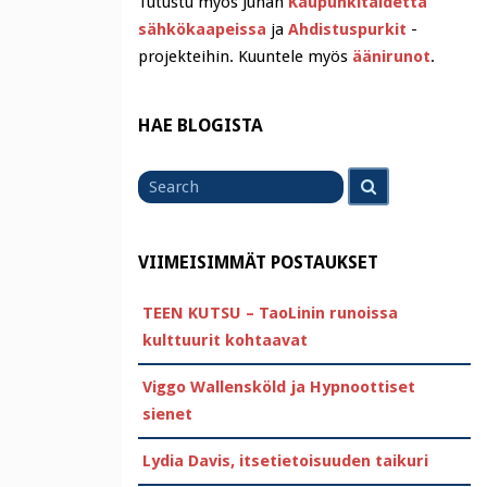
Tutustu myös Juhan
Kaupunkitaidetta
sähkökaapeissa
ja
Ahdistuspurkit
-
projekteihin. Kuuntele myös
äänirunot
.
HAE BLOGISTA
Search
Search
for
VIIMEISIMMÄT POSTAUKSET
TEEN KUTSU – TaoLinin runoissa
kulttuurit kohtaavat
Viggo Wallensköld ja Hypnoottiset
sienet
Lydia Davis, itsetietoisuuden taikuri