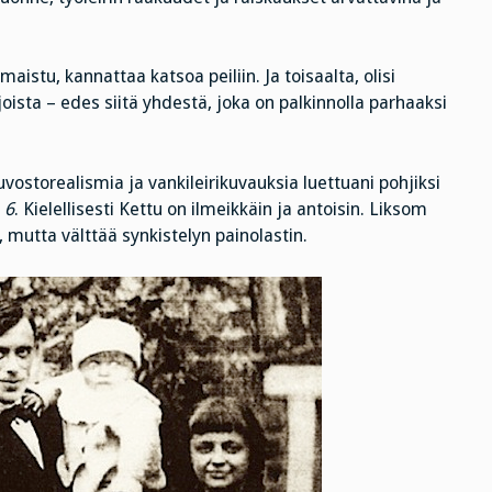
 maistu, kannattaa katsoa peiliin. Ja toisaalta, olisi
oista – edes siitä yhdestä, joka on palkinnolla parhaaksi
vostorealismia ja vankileirikuvauksia luettuani pohjiksi
 6
. Kielellisesti Kettu on ilmeikkäin ja antoisin. Liksom
utta välttää synkistelyn painolastin.