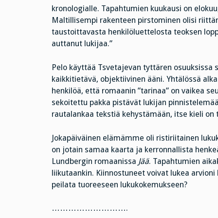
kronologialle. Tapahtumien kuukausi on elokuu
Maltillisempi rakenteen pirstominen olisi riittä
taustoittavasta henkilöluettelosta teoksen loppu
auttanut lukijaa.”
Pelo käyttää Tsvetajevan tyttären osuuksissa s
kaikkitietävä, objektiivinen ääni. Yhtälössä a
henkilöä, että romaanin ”tarinaa” on vaikea seu
sekoitettu pakka pistävät lukijan pinnistelemää
rautalankaa tekstiä kehystämään, itse kieli on
Jokapäiväinen elämämme oli ristiriitainen luk
on jotain samaa kaarta ja kerronnallista henke
Lundbergin romaanissa
Jää
. Tapahtumien aikak
liikutaankin. Kiinnostuneet voivat lukea arvioni k
peilata tuoreeseen lukukokemukseen?
……………………….