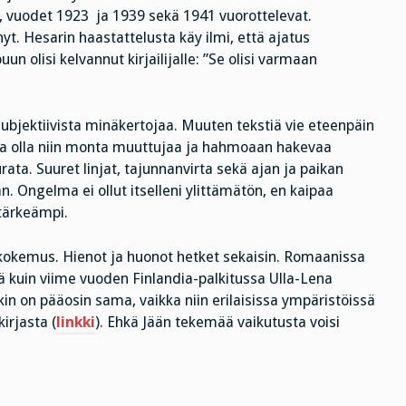
, vuodet 1923 ja 1939 sekä 1941 vuorottelevat.
nyt. Hesarin haastattelusta käy ilmi, että ajatus
un olisi kelvannut kirjailijalle: ”Se olisi varmaan
ubjektiivista minäkertojaa. Muuten tekstiä vie eteenpäin
lkaa olla niin monta muuttujaa ja hahmoaan hakevaa
rata. Suuret linjat, tajunnanvirta sekä ajan ja paikan
n. Ongelma ei ollut itselleni ylittämätön, en kaipaa
 tärkeämpi.
ukokemus. Hienot ja huonot hetket sekaisin. Romaanissa
ä kuin viime vuoden Finlandia-palkitussa Ulla-Lena
in on pääosin sama, vaikka niin erilaisissa ympäristöissä
irjasta (
linkki
). Ehkä Jään tekemää vaikutusta voisi