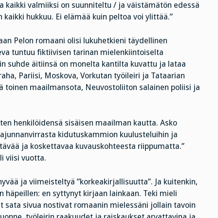
kaikki valmiiksi on suunniteltu / ja väistämätön edessä
 kaikki hukkuu. Ei elämää kuin peltoa voi ylittää.”
aan Pelon romaani olisi lukuhetkieni täydellinen
a tuntuu fiktiivisen tarinan mielenkiintoiselta
n suhde äitiinsä on monelta kantilta kuvattu ja lataa
raha, Pariisi, Moskova, Vorkutan työileiri ja Tataarian
 toinen maailmansota, Neuvostoliiton salainen poliisi ja
isten henkilöidensä sisäisen maailman kautta. Asko
Tajunnanvirrasta kidutuskammion kuulusteluihin ja
yttävää ja koskettavaa kuvauskohteesta riippumatta.”
i viisi vuotta.
ä ja viimeisteltyä ”korkeakirjallisuutta”. Ja kuitenkin,
äpeillen: en syttynyt kirjaan lainkaan. Teki mieli
ut sata sivua nostivat romaanin mielessäni jollain tavoin
juonne, työleirin raakuudet ja raiskaukset arvattavina ja