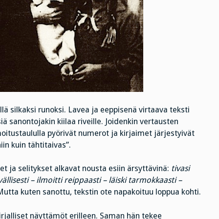
illä silkaksi runoksi. Lavea ja eeppisenä virtaava teksti
siä sanontojakin kiilaa riveille. Joidenkin vertausten
oitustaululla pyörivät numerot ja kirjaimet järjestyivät
iin kuin tähtitaivas”.
et ja selitykset alkavat nousta esiin ärsyttävinä:
tivasi
vällisesti – ilmoitti reippaasti – läiski tarmokkaasti –
utta kuten sanottu, tekstin ote napakoituu loppua kohti.
rjalliset näyttämöt erilleen. Saman hän tekee