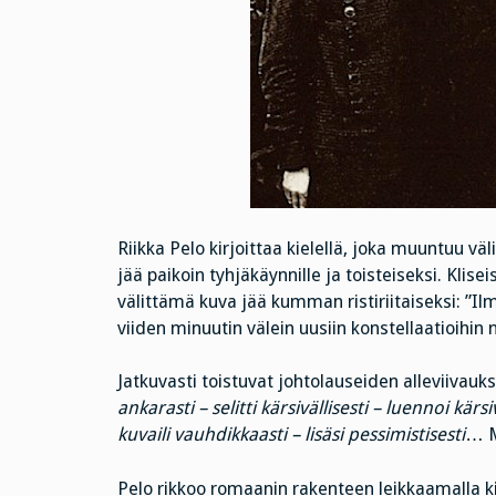
Riikka Pelo kirjoittaa kielellä, joka muuntuu väl
jää paikoin tyhjäkäynnille ja toisteiseksi. Klisei
välittämä kuva jää kumman ristiriitaiseksi: ”Ilm
viiden minuutin välein uusiin konstellaatioihin n
Jatkuvasti toistuvat johtolauseiden alleviivauks
ankarasti – selitti kärsivällisesti – luennoi kärsi
kuvaili vauhdikkaasti – lisäsi pessimistisesti
… M
Pelo rikkoo romaanin rakenteen leikkaamalla ki