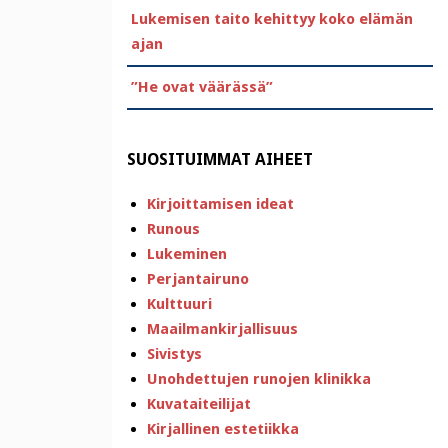
Lukemisen taito kehittyy koko elämän
ajan
”He ovat väärässä”
SUOSITUIMMAT AIHEET
Kirjoittamisen ideat
Runous
Lukeminen
Perjantairuno
Kulttuuri
Maailmankirjallisuus
Sivistys
Unohdettujen runojen klinikka
Kuvataiteilijat
Kirjallinen estetiikka