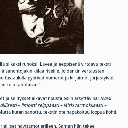
illä silkaksi runoksi. Lavea ja eeppisenä virtaava teksti
siä sanontojakin kiilaa riveille. Joidenkin vertausten
oitustaululla pyörivät numerot ja kirjaimet järjestyivät
iin kuin tähtitaivas”.
et ja selitykset alkavat nousta esiin ärsyttävinä:
tivasi
vällisesti – ilmoitti reippaasti – läiski tarmokkaasti –
utta kuten sanottu, tekstin ote napakoituu loppua kohti.
rjalliset näyttämöt erilleen. Saman hän tekee