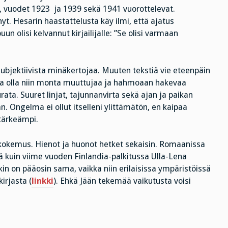
, vuodet 1923 ja 1939 sekä 1941 vuorottelevat.
nyt. Hesarin haastattelusta käy ilmi, että ajatus
un olisi kelvannut kirjailijalle: ”Se olisi varmaan
ubjektiivista minäkertojaa. Muuten tekstiä vie eteenpäin
lkaa olla niin monta muuttujaa ja hahmoaan hakevaa
rata. Suuret linjat, tajunnanvirta sekä ajan ja paikan
n. Ongelma ei ollut itselleni ylittämätön, en kaipaa
 tärkeämpi.
ukokemus. Hienot ja huonot hetket sekaisin. Romaanissa
ä kuin viime vuoden Finlandia-palkitussa Ulla-Lena
in on pääosin sama, vaikka niin erilaisissa ympäristöissä
irjasta (
linkki
). Ehkä Jään tekemää vaikutusta voisi