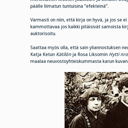
päälle liimatun tuntuisina ”efekteinä”.
Varmasti on niin, että kirja on hyvä, ja jos se ei
kammottavaa jos kaikki pitäisivät samoista kirj
auktorisoitu.
Saattaa myös olla, että sain yliannostuksen neu
Katja Ketun
Kätilön
ja Rosa Liksomin
Hytti nro
maalaa neuvostoyhteiskummasta karun kuvan, m