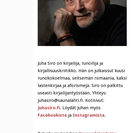
Juha Siro on kirjailija, runoilija ja
kirjallisuuskriitikko. Hän on julkaissut kuusi
runokokoelmaa, seitsemän romaania, kaksi
lastenkirjaa ja aforismeja. Siro on palkittu
useasti kirjailijantyöstään. Yhteys:
juhasiro@saunalahti.fi. Kotisivut:
juhasiro.fi
. Löydät Juhan myös
Facebookista
ja
Instagramista
.