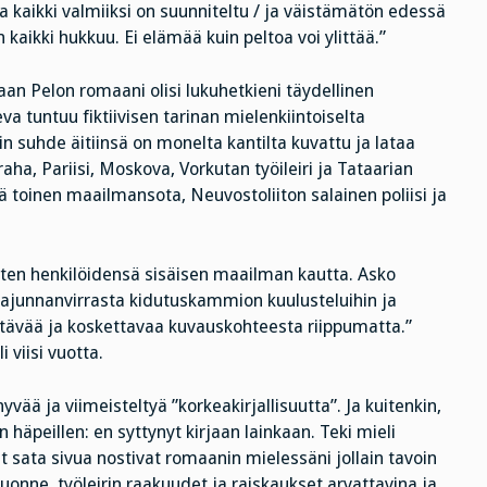
kaikki valmiiksi on suunniteltu / ja väistämätön edessä
 kaikki hukkuu. Ei elämää kuin peltoa voi ylittää.”
aan Pelon romaani olisi lukuhetkieni täydellinen
a tuntuu fiktiivisen tarinan mielenkiintoiselta
n suhde äitiinsä on monelta kantilta kuvattu ja lataa
raha, Pariisi, Moskova, Vorkutan työileiri ja Tataarian
 toinen maailmansota, Neuvostoliiton salainen poliisi ja
isten henkilöidensä sisäisen maailman kautta. Asko
Tajunnanvirrasta kidutuskammion kuulusteluihin ja
yttävää ja koskettavaa kuvauskohteesta riippumatta.”
i viisi vuotta.
ä ja viimeisteltyä ”korkeakirjallisuutta”. Ja kuitenkin,
äpeillen: en syttynyt kirjaan lainkaan. Teki mieli
ut sata sivua nostivat romaanin mielessäni jollain tavoin
juonne, työleirin raakuudet ja raiskaukset arvattavina ja