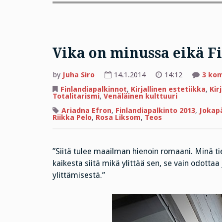
Vika on minussa eikä Fi
by
Juha Siro
14.1.2014
14:12
3 ko
Finlandiapalkinnot
,
Kirjallinen estetiikka
,
Kir
Totalitarismi
,
Venäläinen kulttuuri
Ariadna Efron
,
Finlandiapalkinto 2013
,
Jokap
Riikka Pelo
,
Rosa Liksom
,
Teos
”Siitä tulee maailman hienoin romaani. Minä 
kaikesta siitä mikä ylittää sen, se vain odottaa 
ylittämisestä.”