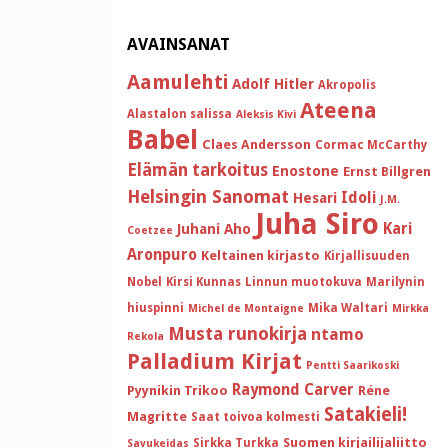
AVAINSANAT
Aamulehti
Adolf Hitler
Akropolis
Ateena
Alastalon salissa
Aleksis Kivi
Babel
Claes Andersson
Cormac McCarthy
Elämän tarkoitus
Enostone
Ernst Billgren
Helsingin Sanomat
Idoli
Hesari
J.M.
Juha Siro
Kari
Juhani Aho
Coetzee
Aronpuro
Keltainen kirjasto
Kirjallisuuden
Nobel
Kirsi Kunnas
Linnun muotokuva
Marilynin
hiuspinni
Mika Waltari
Michel de Montaigne
Mirkka
Musta runokirja
ntamo
Rekola
Palladium Kirjat
Pentti Saarikoski
Raymond Carver
Pyynikin Trikoo
Réne
Satakieli!
Magritte
Saat toivoa kolmesti
Suomen kirjailijaliitto
Sirkka Turkka
Savukeidas