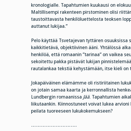
kronologialle. Tapahtumien kuukausi on elokuu
Maltillisempi rakenteen pirstominen olisi riittä
taustoittavasta henkilöluettelosta teoksen loppu
auttanut lukijaa.”
Pelo käyttää Tsvetajevan tyttären osuuksissa s
kaikkitietävä, objektiivinen ääni. Yhtälössä a
henkilöä, että romaanin ”tarinaa” on vaikea seu
sekoitettu pakka pistävät lukijan pinnistelemää
rautalankaa tekstiä kehystämään, itse kieli on
Jokapäiväinen elämämme oli ristiriitainen luk
on jotain samaa kaarta ja kerronnallista henke
Lundbergin romaanissa
Jää
. Tapahtumien aikak
liikutaankin. Kiinnostuneet voivat lukea arvioni k
peilata tuoreeseen lukukokemukseen?
……………………….