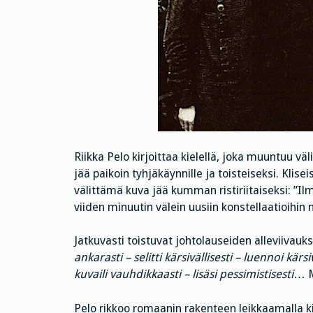
Riikka Pelo kirjoittaa kielellä, joka muuntuu väl
jää paikoin tyhjäkäynnille ja toisteiseksi. Klisei
välittämä kuva jää kumman ristiriitaiseksi: ”Ilm
viiden minuutin välein uusiin konstellaatioihin n
Jatkuvasti toistuvat johtolauseiden alleviivauks
ankarasti – selitti kärsivällisesti – luennoi kärsi
kuvaili vauhdikkaasti – lisäsi pessimistisesti
… M
Pelo rikkoo romaanin rakenteen leikkaamalla ki