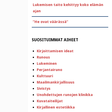
Lukemisen taito kehittyy koko elämän
ajan
”He ovat väärässä”
SUOSITUIMMAT AIHEET
Kirjoittamisen ideat
Runous
Lukeminen
Perjantairuno
Kulttuuri
Maailmankirjallisuus
Sivistys
Unohdettujen runojen klinikka
Kuvataiteilijat
Kirjallinen estetiikka