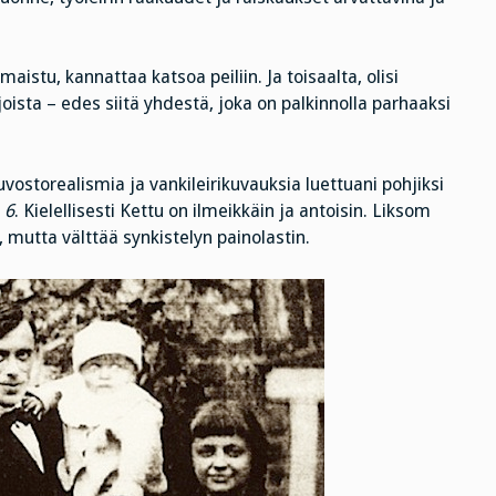
 maistu, kannattaa katsoa peiliin. Ja toisaalta, olisi
oista – edes siitä yhdestä, joka on palkinnolla parhaaksi
vostorealismia ja vankileirikuvauksia luettuani pohjiksi
 6
. Kielellisesti Kettu on ilmeikkäin ja antoisin. Liksom
utta välttää synkistelyn painolastin.