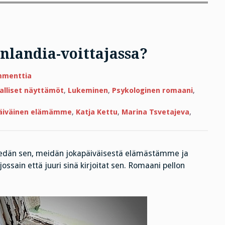
nlandia-voittajassa?
artikkeliin
mmenttia
Vika
on
jalliset näyttämöt
,
Lukeminen
,
Psykologinen romaani
,
minussa
eikä
Finlandia-
äiväinen elämämme
,
Katja Kettu
,
Marina Tsvetajeva
,
voittajassa?
tiedän sen, meidän jokapäiväisestä elämästämme ja
jossain että juuri sinä kirjoitat sen. Romaani pellon