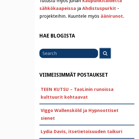
Tutustu myös Juhan
Kaupunkitaidetta
sähkökaapeissa
ja
Ahdistuspurkit
-
projekteihin. Kuuntele myös
äänirunot
.
HAE BLOGISTA
Search
Search
for
VIIMEISIMMÄT POSTAUKSET
TEEN KUTSU – TaoLinin runoissa
kulttuurit kohtaavat
Viggo Wallensköld ja Hypnoottiset
sienet
Lydia Davis, itsetietoisuuden taikuri