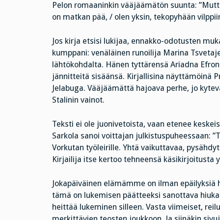
Pelon romaaninkin vääjäämätön suunta: ”Mutta 
on matkan pää, / olen yksin, tekopyhään vilppiin
Jos kirja etsisi lukijaa, ennakko-odotusten muk
kumppani: venäläinen runoilija Marina Tsvetajev
lähtökohdalta. Hänen tyttärensä Ariadna Efroni
jännitteitä sisäänsä. Kirjallisina näyttämöinä P
Jelabuga. Vääjäämättä hajoava perhe, jo kytevä
Stalinin vainot.
Teksti ei ole juonivetoista, vaan etenee keske
Sarkola sanoi voittajan julkistuspuheessaan: ”
Vorkutan työleirille. Yhtä vaikuttavaa, pysähd
Kirjailija itse kertoo tehneensä käsikirjoitusta yl
Jokapäiväinen elämämme on ilman epäilyksiä hyvä
tämä on lukemisen päätteeksi sanottava hiukan h
heittää lukeminen silleen. Vasta viimeiset, reil
merkittävien teosten joukkoon. Ja siinäkin sivu