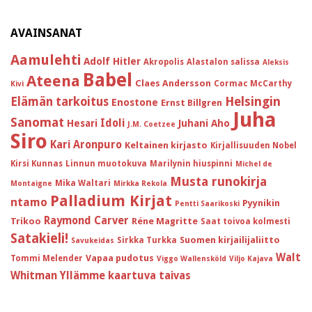
AVAINSANAT
Aamulehti
Adolf Hitler
Akropolis
Alastalon salissa
Aleksis
Babel
Ateena
Claes Andersson
Cormac McCarthy
Kivi
Helsingin
Elämän tarkoitus
Enostone
Ernst Billgren
Juha
Sanomat
Idoli
Hesari
Juhani Aho
J.M. Coetzee
Siro
Kari Aronpuro
Keltainen kirjasto
Kirjallisuuden Nobel
Kirsi Kunnas
Linnun muotokuva
Marilynin hiuspinni
Michel de
Musta runokirja
Mika Waltari
Montaigne
Mirkka Rekola
Palladium Kirjat
ntamo
Pyynikin
Pentti Saarikoski
Raymond Carver
Trikoo
Réne Magritte
Saat toivoa kolmesti
Satakieli!
Suomen kirjailijaliitto
Sirkka Turkka
Savukeidas
Walt
Vapaa pudotus
Tommi Melender
Viggo Wallensköld
Viljo Kajava
Whitman
Yllämme kaartuva taivas