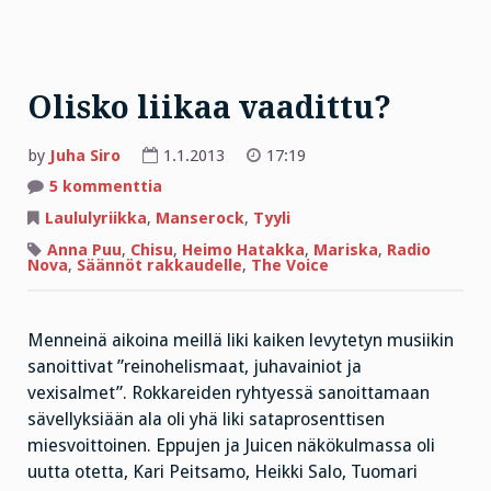
Olisko liikaa vaadittu?
by
Juha Siro
1.1.2013
17:19
artikkeliin
5 kommenttia
Olisko
liikaa
Laululyriikka
,
Manserock
,
Tyyli
vaadittu?
Anna Puu
,
Chisu
,
Heimo Hatakka
,
Mariska
,
Radio
Nova
,
Säännöt rakkaudelle
,
The Voice
Menneinä aikoina meillä liki kaiken levytetyn musiikin
sanoittivat ”reinohelismaat, juhavainiot ja
vexisalmet”. Rokkareiden ryhtyessä sanoittamaan
sävellyksiään ala oli yhä liki sataprosenttisen
miesvoittoinen. Eppujen ja Juicen näkökulmassa oli
uutta otetta, Kari Peitsamo, Heikki Salo, Tuomari