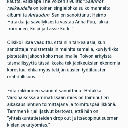
kautta, vaikkapa The Voicen sivuilta: ”
Säännöt
rakkaudelle
on toinen singlelohkaisu kolmannelta
albumilta
Antaudun
. Sen on sanoittanut Heimo
Hatakka ja sävellyksestä vastaa Anna Puu, Jukka
Immonen, Knipi ja Lasse Kurki.”
Olisiko liikaa vaadittu, että niin tärkeä asia, kun
sanoittaja muistettaisiin mainita samalla, kun lyriikka
pistetään jakoon koko maailmalle. Toivon erityistä
täsmällisyyttä tässä, koska tekijäoikeuksien ekonomia
korostuu, ehkä myös tekijän uusien työtilausten
mahdollisuus.
Entä rakkauden säännöt sanoittanut Hatakka.
Varsinaisessa ammatissaan mies on toiminut eri
aikakausilehtien toimittajana ja toimituspäällikkönä.
Tammen kirjailijasivut kertovat, että hän on
”yhteiskuntatieteiden drop out ja itseoppinut suomen
kielen sekatyömies.”