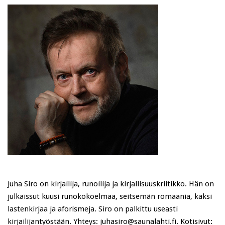
Juha Siro on kirjailija, runoilija ja kirjallisuuskriitikko. Hän on
julkaissut kuusi runokokoelmaa, seitsemän romaania, kaksi
lastenkirjaa ja aforismeja. Siro on palkittu useasti
kirjailijantyöstään. Yhteys: juhasiro@saunalahti.fi. Kotisivut: