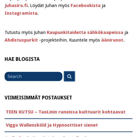
juhasiro.fi
. Löydät Juhan myös
Facebookista
ja
Instagramista
.
Tutustu myös Juhan
Kaupunkitaidetta sähkökaapeissa
ja
Ahdistuspurkit
-projekteihin. Kuuntele myös
äänirunot
.
HAE BLOGISTA
Search
Search
for
VIIMEISIMMÄT POSTAUKSET
TEEN KUTSU – TaoLinin runoissa kulttuurit kohtaavat
Viggo Wallensköld ja Hypnoottiset sienet