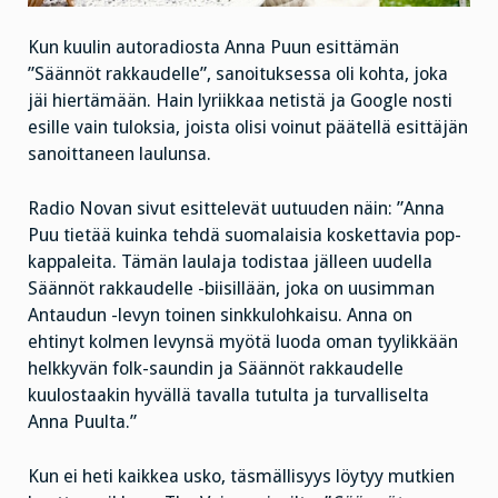
Kun kuulin autoradiosta Anna Puun esittämän
”Säännöt rakkaudelle”, sanoituksessa oli kohta, joka
jäi hiertämään. Hain lyriikkaa netistä ja Google nosti
esille vain tuloksia, joista olisi voinut päätellä esittäjän
sanoittaneen laulunsa.
Radio Novan sivut esittelevät uutuuden näin: ”Anna
Puu tietää kuinka tehdä suomalaisia koskettavia pop-
kappaleita. Tämän laulaja todistaa jälleen uudella
Säännöt rakkaudelle -biisillään, joka on uusimman
Antaudun -levyn toinen sinkkulohkaisu. Anna on
ehtinyt kolmen levynsä myötä luoda oman tyylikkään
helkkyvän folk-saundin ja Säännöt rakkaudelle
kuulostaakin hyvällä tavalla tutulta ja turvalliselta
Anna Puulta.”
Kun ei heti kaikkea usko, täsmällisyys löytyy mutkien