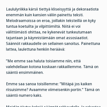
Laululyriikka kärsii tiettyä kliseisyyttä ja dekoraatiota
enemmän kuin kansien väliin painettu teksti.
Melodraamoissa on eroa, joillakin teksteillä on kyky
tuntua koetuilta ja vilpittömiltä. Niitä ei voi
välittömästi ohittaa, ne kykenevät tunkeutumaan
tajuntaan ja käynnistämään omat assosiaatiot.
Säännöt rakkaudelle on sellainen sanoitus. Painettuna
lattea, laulettuna henkiin heräävä:
”Me emme saa haluta toisiamme niin, että
valehdellaan kotona koskaan rakkaillemme. Tämä on
sääntö ensimmäinen.
Emme saa sanoa toisillemme: ”Mitäpä jos kaiken
riisuisimme? Avaamme viimeisenkin portin.” Tämä on
sääntö numero kaks.