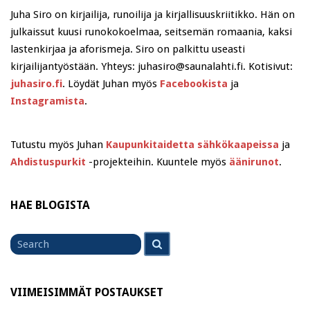
Juha Siro on kirjailija, runoilija ja kirjallisuuskriitikko. Hän on
julkaissut kuusi runokokoelmaa, seitsemän romaania, kaksi
lastenkirjaa ja aforismeja. Siro on palkittu useasti
kirjailijantyöstään. Yhteys: juhasiro@saunalahti.fi. Kotisivut:
juhasiro.fi
. Löydät Juhan myös
Facebookista
ja
Instagramista
.
Tutustu myös Juhan
Kaupunkitaidetta sähkökaapeissa
ja
Ahdistuspurkit
-projekteihin. Kuuntele myös
äänirunot
.
HAE BLOGISTA
Search
Search
for
VIIMEISIMMÄT POSTAUKSET