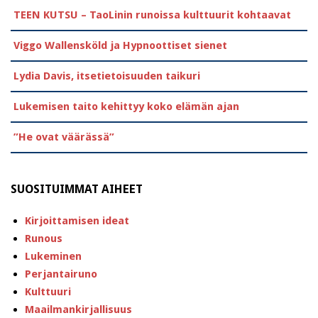
TEEN KUTSU – TaoLinin runoissa kulttuurit kohtaavat
Viggo Wallensköld ja Hypnoottiset sienet
Lydia Davis, itsetietoisuuden taikuri
Lukemisen taito kehittyy koko elämän ajan
”He ovat väärässä”
SUOSITUIMMAT AIHEET
Kirjoittamisen ideat
Runous
Lukeminen
Perjantairuno
Kulttuuri
Maailmankirjallisuus