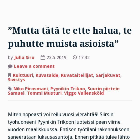
”Mutta tätä te ette halua, te
puhutte muista asioista”
by
Juha Siro
23.5.2019
17:32
on
Leave a comment
”Mutta
tätä
Kulttuuri
,
Kuvataide
,
Kuvataiteilijat
,
Sarjakuvat
,
te
Sivistys
ette
halua,
Niko Pirosmani
,
Pyynikin Trikoo
,
Suurin piirtein
te
Samuel
,
Tommi Musturi
,
Viggo Vallensköld
puhutte
muista
asioista”
Miten nopeasti voi reilu vuosi vierähtää! Siirsin
työhuoneeni Pyynikin Trikoon luoteissiipeen viime
vuoden maaliskuussa. Entisen työtilani rakennukseen
saneerataan luksusasuntoja. Ennen pitkää tulee lähtö