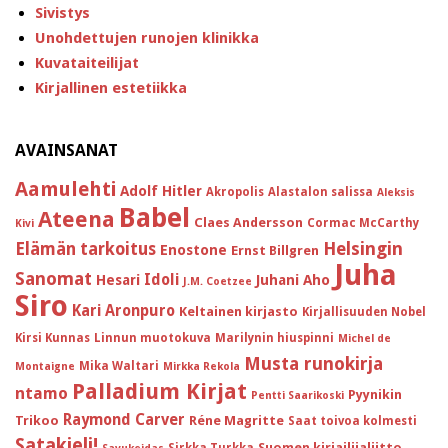
Sivistys
Unohdettujen runojen klinikka
Kuvataiteilijat
Kirjallinen estetiikka
AVAINSANAT
Aamulehti
Adolf Hitler
Akropolis
Alastalon salissa
Aleksis
Babel
Ateena
Claes Andersson
Cormac McCarthy
Kivi
Helsingin
Elämän tarkoitus
Enostone
Ernst Billgren
Juha
Sanomat
Idoli
Hesari
Juhani Aho
J.M. Coetzee
Siro
Kari Aronpuro
Keltainen kirjasto
Kirjallisuuden Nobel
Kirsi Kunnas
Linnun muotokuva
Marilynin hiuspinni
Michel de
Musta runokirja
Mika Waltari
Montaigne
Mirkka Rekola
Palladium Kirjat
ntamo
Pyynikin
Pentti Saarikoski
Raymond Carver
Trikoo
Réne Magritte
Saat toivoa kolmesti
Satakieli!
Suomen kirjailijaliitto
Sirkka Turkka