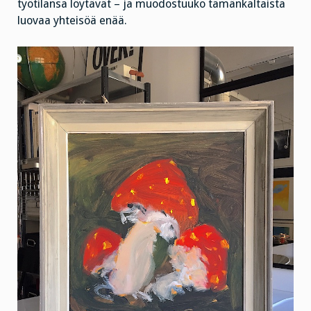
työtilansa löytävät – ja muodostuuko tämänkaltaista
luovaa yhteisöä enää.