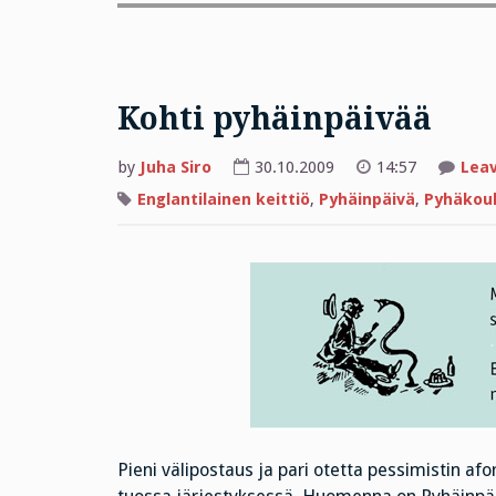
Kohti pyhäinpäivää
by
Juha Siro
30.10.2009
14:57
Lea
Englantilainen keittiö
,
Pyhäinpäivä
,
Pyhäkou
Pieni välipostaus ja pari otetta pessimistin afor