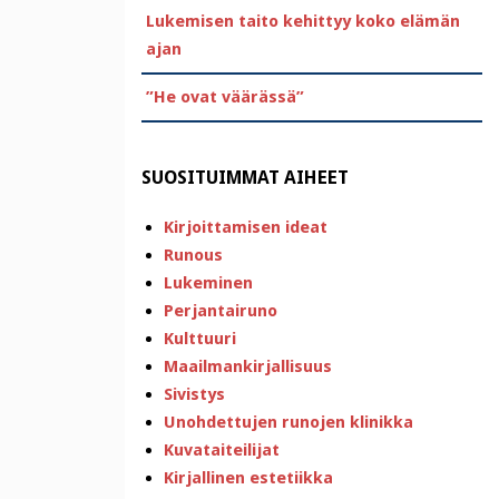
Lukemisen taito kehittyy koko elämän
ajan
”He ovat väärässä”
SUOSITUIMMAT AIHEET
Kirjoittamisen ideat
Runous
Lukeminen
Perjantairuno
Kulttuuri
Maailmankirjallisuus
Sivistys
Unohdettujen runojen klinikka
Kuvataiteilijat
Kirjallinen estetiikka