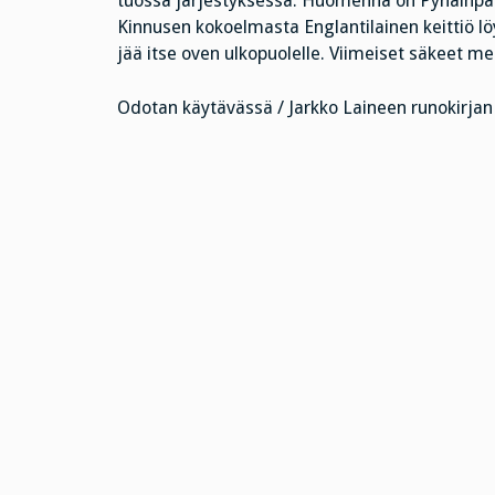
tuossa järjestyksessä. Huomenna on Pyhäinpäiv
Kinnusen kokoelmasta Englantilainen keittiö lö
jää itse oven ulkopuolelle. Viimeiset säkeet me
Odotan käytävässä / Jarkko Laineen runokirjan 