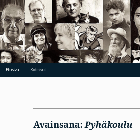
Skip
to
content
Etusivu
Kotisivut
Avainsana:
Pyhäkoulu