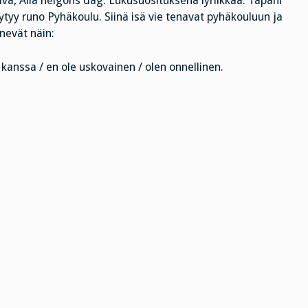
ä, Alla helgons dag. Lukusuosituksena lyriikkaa. Tapani
ytyy runo Pyhäkoulu. Siinä isä vie tenavat pyhäkouluun ja
nevät näin:
kanssa / en ole uskovainen / olen onnellinen.