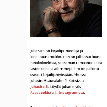
Juha Siro on kirjailija, runoilija ja
kirjallisuuskriitikko. Hän on julkaissut kuusi
runokokoelmaa, seitsemän romaania, kaksi
lastenkirjaa ja aforismeja. Siro on palkittu
useasti kirjailijantyöstään. Yhteys:
juhasiro@saunalahti.fi. Kotisivut:
juhasiro.fi
. Löydät Juhan myös
Facebookista
ja
Instagramista
.