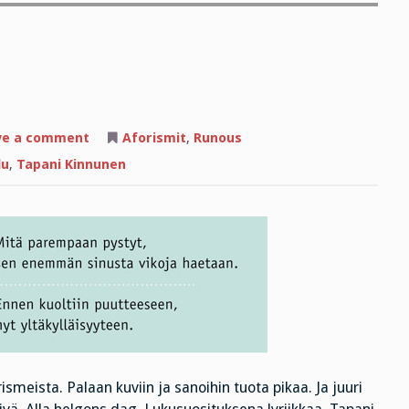
on
ve a comment
Aforismit
,
Runous
Kohti
pyhäinpäivää
lu
,
Tapani Kinnunen
ismeista. Palaan kuviin ja sanoihin tuota pikaa. Ja juuri