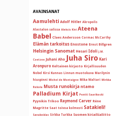
AVAINSANAT
Aamulehti
Adolf Hitler
Akropolis
Ateena
Alastalon salissa
Aleksis Kivi
Babel
Claes Andersson
Cormac McCarthy
Elämän tarkoitus
Enostone
Ernst Billgren
Helsingin Sanomat
Idoli
Hesari
J.M.
Juha Siro
Kari
Juhani Aho
Coetzee
Aronpuro
Keltainen kirjasto
Kirjallisuuden
Nobel
Kirsi Kunnas
Linnun muotokuva
Marilynin
hiuspinni
Mika Waltari
Michel de Montaigne
Mirkka
Musta runokirja
ntamo
Rekola
Palladium Kirjat
Pentti Saarikoski
Raymond Carver
Pyynikin Trikoo
Réne
Satakieli!
Magritte
Saat toivoa kolmesti
Suomen kirjailijaliitto
Sirkka Turkka
Savukeidas