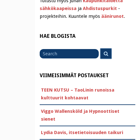
Tutustu myös Juhan
Kaupunkitaidetta
sähkökaapeissa
ja
Ahdistuspurkit
-
projekteihin. Kuuntele myös
äänirunot
.
HAE BLOGISTA
Search
Search
for
VIIMEISIMMÄT POSTAUKSET
TEEN KUTSU – TaoLinin runoissa
kulttuurit kohtaavat
Viggo Wallensköld ja Hypnoottiset
sienet
Lydia Davis, itsetietoisuuden taikuri