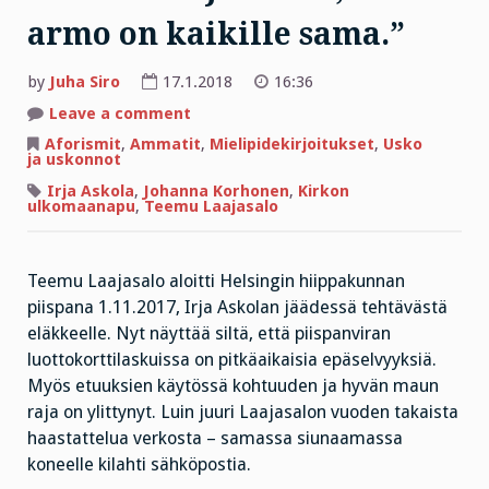
armo on kaikille sama.”
by
Juha Siro
17.1.2018
16:36
on
Leave a comment
Teemu
Laajasalo:
Aforismit
,
Ammatit
,
Mielipidekirjoitukset
,
Usko
”Armo
ja uskonnot
loukkaa
oikeudentajuamme,
Irja Askola
,
Johanna Korhonen
,
Kirkon
koska
ulkomaanapu
,
Teemu Laajasalo
armo
on
kaikille
sama.”
Teemu Laajasalo aloitti Helsingin hiippakunnan
piispana 1.11.2017, Irja Askolan jäädessä tehtävästä
eläkkeelle. Nyt näyttää siltä, että piispanviran
luottokorttilaskuissa on pitkäaikaisia epäselvyyksiä.
Myös etuuksien käytössä kohtuuden ja hyvän maun
raja on ylittynyt. Luin juuri Laajasalon vuoden takaista
haastattelua verkosta – samassa siunaamassa
koneelle kilahti sähköpostia.