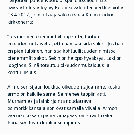
Tarjotaan puheenvuoro piispalle itselleen. Ote
haastattelusta löytyy Kodin kuvalehden verkkosivulta
13.4.2017, jolloin Laajasalo oli vielä Kallion kirkon
kirkkoherra:
”Jos ihminen on ajanut ylinopeutta, tuntuu
oikeudenmukaiselta, että hän saa siitä sakot. Jos hän
on pienituloinen, hän saa kohtuullisuuden nimissä
pienemmät sakot. Sekin on helppo hyväksyä. Laki on
looginen. Siinä toteutuu oikeudenmukaisuus ja
kohtuullisuus.
Armo sen sijaan loukkaa oikeudentajuamme, koska
armo on kaikille sama. Se menee tappiin asti.
Murhamies ja lainkirjainta noudattava
esimerkkikansalainen ovat samalla viivalla. Armon
vaakakupissa ei paina vähäpäästöinen auto eikä
Punaisen Ristin kuukausilahjoitus.