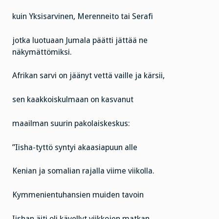
kuin Yksisarvinen, Merenneito tai Serafi
jotka luotuaan Jumala päätti jättää ne
näkymättömiksi.
Afrikan sarvi on jäänyt vettä vaille ja kärsii,
sen kaakkoiskulmaan on kasvanut
maailman suurin pakolaiskeskus:
”Iisha-tyttö syntyi akaasiapuun alle
Kenian ja somalian rajalla viime viikolla.
Kymmenientuhansien muiden tavoin
Iishan äiti oli kävellyt viikkojen matkan