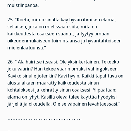
muistiinpanoa.
25. ”Koeta, miten sinulta käy hyvän ihmisen elämä,
sellaisen, joka on mielissään siitä, mitä on
kaikkeudesta osakseen saanut, ja tyytyy omaan
oikeudenmukaiseen toimintaansa ja hyväntahtoiseen
mielenlaatuunsa.”
26. ” Älä häiritse itseäsi. Ole yksinkertainen. Tekeekö
joku väärin? Hän tekee väärin omaksi vahingokseen.
Kävikö sinulle jotenkin? Kävi hyvin. Kaikki tapahtuva on
alusta alkaen määrätty kaikkeudesta sinun
kohtaloksesi ja kehrätty sinun osaksesi. Ylipäätään:
elämä on lyhyt. Käsillä oleva tulee käyttää hyödyksi
järjellä ja oikeudella. Ole selväpäinen levähtäessäsi.”
………………………………………