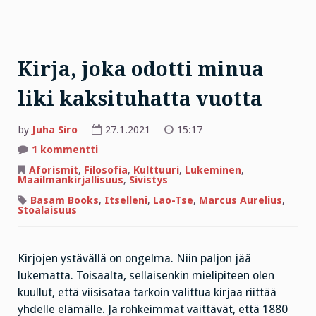
Kirja, joka odotti minua
liki kaksituhatta vuotta
by
Juha Siro
27.1.2021
15:17
artikkeliin
1 kommentti
Kirja,
joka
Aforismit
,
Filosofia
,
Kulttuuri
,
Lukeminen
,
odotti
Maailmankirjallisuus
,
Sivistys
minua
liki
Basam Books
,
Itselleni
,
Lao-Tse
,
Marcus Aurelius
,
kaksituhatta
Stoalaisuus
vuotta
Kirjojen ystävällä on ongelma. Niin paljon jää
lukematta. Toisaalta, sellaisenkin mielipiteen olen
kuullut, että viisisataa tarkoin valittua kirjaa riittää
yhdelle elämälle. Ja rohkeimmat väittävät, että 1880