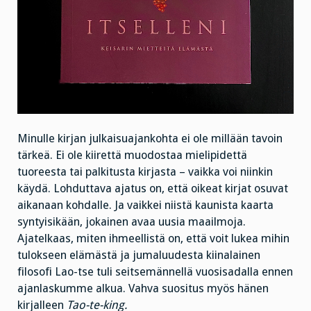
Minulle kirjan julkaisuajankohta ei ole millään tavoin
tärkeä. Ei ole kiirettä muodostaa mielipidettä
tuoreesta tai palkitusta kirjasta – vaikka voi niinkin
käydä. Lohduttava ajatus on, että oikeat kirjat osuvat
aikanaan kohdalle. Ja vaikkei niistä kaunista kaarta
syntyisikään, jokainen avaa uusia maailmoja.
Ajatelkaas, miten ihmeellistä on, että voit lukea mihin
tulokseen elämästä ja jumaluudesta kiinalainen
filosofi Lao-tse tuli seitsemännellä vuosisadalla ennen
ajanlaskumme alkua. Vahva suositus myös hänen
kirjalleen
Tao-te-king.