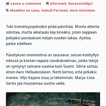
on
Leave a comment
Aforismit
,
Kuvataiteilijat
Itsenäisyyspäivän
kuva
Maailma on sana
,
Samuli Paronen
,
Unto Koistinen
ja
sana:
kummatkin
taiteilijat
Toki itsenäisyyspäiväksi pitää päivittää. Monta aihetta
tasan
satavuotiaita
odottaa, mutta aikataulu käy kireäksi, joten nappaan
pohjaksi postauksen neljän vuoden takaa. Ajoitus
pätee edelleen.
Päivityksen menetelmä on seuraava: seison kotihyllyn
edessä ja koetan napata runokokoelman, jonka tekijä
on syntynyt samana vuonna kuin Suomi. Silmä sattuu
ensin Aaro Hellaakoskeen. Netti kertoo, että pitkäksi
menee. Viljo Kajava osuu jo lähemmäs. Marja-Liisa
Vartio jää muutamaa vuotta vaille.