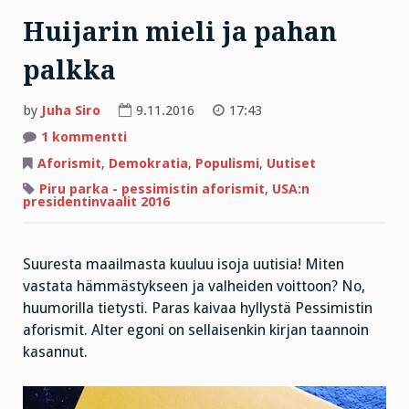
Huijarin mieli ja pahan
palkka
by
Juha Siro
9.11.2016
17:43
artikkeliin
1 kommentti
Huijarin
mieli
Aforismit
,
Demokratia
,
Populismi
,
Uutiset
ja
pahan
Piru parka - pessimistin aforismit
,
USA:n
palkka
presidentinvaalit 2016
Suuresta maailmasta kuuluu isoja uutisia! Miten
vastata hämmästykseen ja valheiden voittoon? No,
huumorilla tietysti. Paras kaivaa hyllystä Pessimistin
aforismit. Alter egoni on sellaisenkin kirjan taannoin
kasannut.