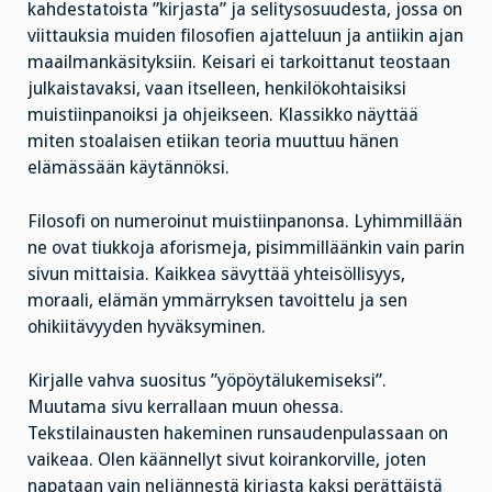
kahdestatoista ”kirjasta” ja selitysosuudesta, jossa on
viittauksia muiden filosofien ajatteluun ja antiikin ajan
maailmankäsityksiin. Keisari ei tarkoittanut teostaan
julkaistavaksi, vaan itselleen, henkilökohtaisiksi
muistiinpanoiksi ja ohjeikseen. Klassikko näyttää
miten stoalaisen etiikan teoria muuttuu hänen
elämässään käytännöksi.
Filosofi on numeroinut muistiinpanonsa. Lyhimmillään
ne ovat tiukkoja aforismeja, pisimmilläänkin vain parin
sivun mittaisia. Kaikkea sävyttää yhteisöllisyys,
moraali, elämän ymmärryksen tavoittelu ja sen
ohikiitävyyden hyväksyminen.
Kirjalle vahva suositus ”yöpöytälukemiseksi”.
Muutama sivu kerrallaan muun ohessa.
Tekstilainausten hakeminen runsaudenpulassaan on
vaikeaa. Olen käännellyt sivut koirankorville, joten
napataan vain neljännestä kirjasta kaksi perättäistä