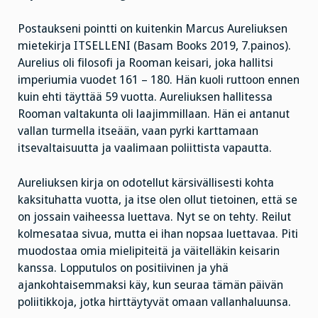
Postaukseni pointti on kuitenkin Marcus Aureliuksen
mietekirja ITSELLENI (Basam Books 2019, 7.painos).
Aurelius oli filosofi ja Rooman keisari, joka hallitsi
imperiumia vuodet 161 – 180. Hän kuoli ruttoon ennen
kuin ehti täyttää 59 vuotta. Aureliuksen hallitessa
Rooman valtakunta oli laajimmillaan. Hän ei antanut
vallan turmella itseään, vaan pyrki karttamaan
itsevaltaisuutta ja vaalimaan poliittista vapautta.
Aureliuksen kirja on odotellut kärsivällisesti kohta
kaksituhatta vuotta, ja itse olen ollut tietoinen, että se
on jossain vaiheessa luettava. Nyt se on tehty. Reilut
kolmesataa sivua, mutta ei ihan nopsaa luettavaa. Piti
muodostaa omia mielipiteitä ja väitelläkin keisarin
kanssa. Lopputulos on positiivinen ja yhä
ajankohtaisemmaksi käy, kun seuraa tämän päivän
poliitikkoja, jotka hirttäytyvät omaan vallanhaluunsa.