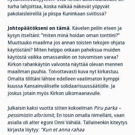
turha lahjoittaa, koska nälkää näkevät yöpyvät
pakolaisleireillä ja piispa Kuninkaan sviitissä?
Johtopäätökseni on tämä
. Kävelen peilin eteen ja
kysyn itseltäni: ”miten minä hoidan oman tonttini?”
Muuttuuko maailma jos annan toisten tekojen ohjata
käytöstäni? Miten helppo onkaan paheksua muiden
käytöstä vaikka omassanikin on toivomisen varaa?
Kirkon rahankäytön valvonta näyttää olevan mennen
maailman puuhia. Toivottavasti kuva nyt kirkastuu.
Omalta tililtäni lähtee edelleen vaatimaton kymppi
kuussa Kansainväliselle solidaarisuussäätiölle. Ja
joskus jotain myös Kirkon ulkomaanavulle.
Julkaisin kaksi vuotta sitten kokoelman
Piru parka –
pessimistin aforismit
, En tosin omalla nimelläni, vaan
asialla oli alter egoni Onni Vähälä. Tällainenkin kiteytys
kirjasta löytyy:
”Kun et anna rahaa