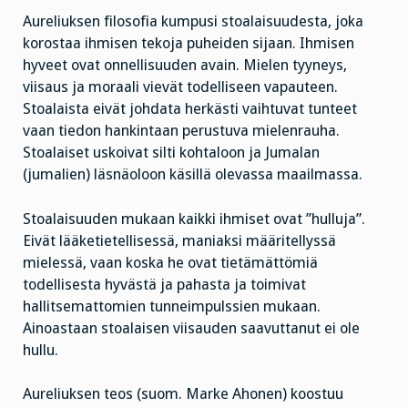
Aureliuksen filosofia kumpusi stoalaisuudesta, joka
korostaa ihmisen tekoja puheiden sijaan. Ihmisen
hyveet ovat onnellisuuden avain. Mielen tyyneys,
viisaus ja moraali vievät todelliseen vapauteen.
Stoalaista eivät johdata herkästi vaihtuvat tunteet
vaan tiedon hankintaan perustuva mielenrauha.
Stoalaiset uskoivat silti kohtaloon ja Jumalan
(jumalien) läsnäoloon käsillä olevassa maailmassa.
Stoalaisuuden mukaan kaikki ihmiset ovat ”hulluja”.
Eivät lääketietellisessä, maniaksi määritellyssä
mielessä, vaan koska he ovat tietämättömiä
todellisesta hyvästä ja pahasta ja toimivat
hallitsemattomien tunneimpulssien mukaan.
Ainoastaan stoalaisen viisauden saavuttanut ei ole
hullu.
Aureliuksen teos (suom. Marke Ahonen) koostuu