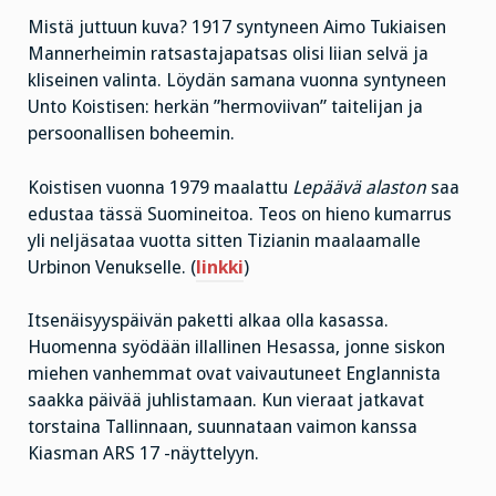
Mistä juttuun kuva? 1917 syntyneen Aimo Tukiaisen
Mannerheimin ratsastajapatsas olisi liian selvä ja
kliseinen valinta. Löydän samana vuonna syntyneen
Unto Koistisen: herkän ”hermoviivan” taitelijan ja
persoonallisen boheemin.
Koistisen vuonna 1979 maalattu
Lepäävä alaston
saa
edustaa tässä Suomineitoa. Teos on hieno kumarrus
yli neljäsataa vuotta sitten Tizianin maalaamalle
Urbinon Venukselle. (
linkki
)
Itsenäisyyspäivän paketti alkaa olla kasassa.
Huomenna syödään illallinen Hesassa, jonne siskon
miehen vanhemmat ovat vaivautuneet Englannista
saakka päivää juhlistamaan. Kun vieraat jatkavat
torstaina Tallinnaan, suunnataan vaimon kanssa
Kiasman ARS 17 -näyttelyyn.