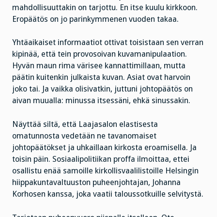
mahdollisuuttakin on tarjottu. En itse kuulu kirkkoon.
Eropäätös on jo parinkymmenen vuoden takaa.
Yhtäaikaiset informaatiot ottivat toisistaan sen verran
kipinää, että tein provosoivan kuvamanipulaation.
Hyvän maun rima värisee kannattimillaan, mutta
päätin kuitenkin julkaista kuvan. Asiat ovat harvoin
joko tai. Ja vaikka olisivatkin, juttuni johtopäätös on
aivan muualla: minussa itsessäni, ehkä sinussakin.
Näyttää siltä, että Laajasalon elastisesta
omatunnosta vedetään ne tavanomaiset
johtopäätökset ja uhkaillaan kirkosta eroamisella. Ja
toisin päin. Sosiaalipolitiikan proffa ilmoittaa, ettei
osallistu enää samoille kirkollisvaalilistoille Helsingin
hiippakuntavaltuuston puheenjohtajan, Johanna
Korhosen kanssa, joka vaatii taloussotkuille selvitystä.