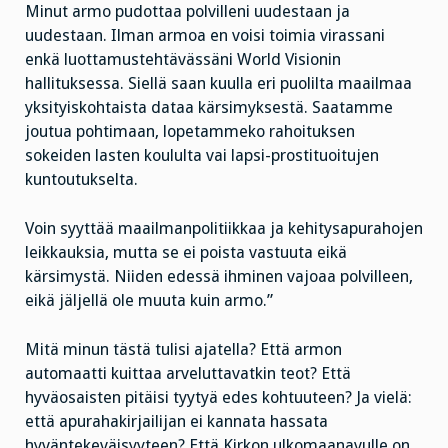
Minut armo pudottaa polvilleni uudestaan ja
uudestaan. Ilman armoa en voisi toimia virassani
enkä luottamustehtävässäni World Visionin
hallituksessa. Siellä saan kuulla eri puolilta maailmaa
yksityiskohtaista dataa kärsimyksestä. Saatamme
joutua pohtimaan, lopetammeko rahoituksen
sokeiden lasten koululta vai lapsi-prostituoitujen
kuntoutukselta.
Voin syyttää maailmanpolitiikkaa ja kehitysapurahojen
leikkauksia, mutta se ei poista vastuuta eikä
kärsimystä. Niiden edessä ihminen vajoaa polvilleen,
eikä jäljellä ole muuta kuin armo.”
Mitä minun tästä tulisi ajatella? Että armon
automaatti kuittaa arveluttavatkin teot? Että
hyväosaisten pitäisi tyytyä edes kohtuuteen? Ja vielä:
että apurahakirjailijan ei kannata hassata
hyväntekeväisyyteen? Että Kirkon ulkomaanavulle on