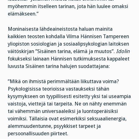
myöhemmin itselleen tarinan, jota hän luulee omaksi
elämäkseen.”
Moninaisesta lähdeaineistosta haluan mainita
kaikkien teosten kohdalla Vilma Hännisen Tampereen
yliopiston sosiologian ja sosiaalipsykologian laitoksen
väitöskirjan ”Sisäinen tarina, elämä ja muutos”.
Idolin
fokukseksi lainaan Hännisen tutkimuksesta kappaleet
luvusta Sisäinen tarina halujen suodattajana:
”Mikä on ihmistä perimmältään liikuttava voima?
Psykologisissa teorioissa vastaukseksi tähän
kysymykseen on tyypillisesti esitetty yksi tai useampia
vaistoja, viettejä tai tarpeita. Ne on nähty enemmän
tai vähemmän universaaleiksi ja luontoperäisiksi
voimiksi. Tällaisia ovat esimerkiksi seksuaalienergia,
alemmuudentunne, psyykkiset tarpeet ja
persoonallisuuden piirteet.