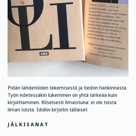
Pidän lähdetöiden tekemisestä ja tiedon hankinnasta.
Työn edetessäkin lukeminen on yhtä tärkeää kuin
kirjoittaminen. Kliseisesti ilmaistuna: ei ole toista
ilman toista. Idoliin kirjoitin tällaiset
J Ä L K I S A N A T