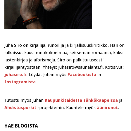
Juha Siro on kirjailija, runoilija ja kirjallisuuskriitikko. Hän on
julkaissut kuusi runokokoelmaa, seitsemän romaania, kaksi
lastenkirjaa ja aforismeja. Siro on palkittu useasti
kirjailijantyöstään. Yhteys: juhasiro@saunalahti.fi. Kotisivut:
juhasiro.fi
. Löydät Juhan myös
Facebookista
ja
Instagramista
.
Tutustu myös Juhan
Kaupunkitaidetta sähkökaapeissa
ja
Ahdistuspurkit
-projekteihin. Kuuntele myös
äänirunot
.
HAE BLOGISTA