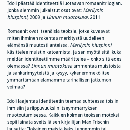
Idoli päättää identiteettiä luotaavan romaanitrilogian,
jonka aiemmin julkaistut osat ovat:
Marilynin
hiuspinni,
2009 ja
Linnun muotokuva,
2011.
Romaanit ovat itsenäisiä teoksia, jotka kuvaavat
miten ihminen rakentaa merkitystä uudelleen
elämänsä muutostilanteissa.
Marilynin hiuspinni
käsittelee muistin katoamista, ja sen myötä sitä, kuka
meidän identiteettimme määrittelee – onko sitä edes
olemassa?
Linnun muotokuva
ammentaa muistoista
ja sankarimyyteistä ja kysyy, kykenemmekö itse
ymmärtämään elämämme tarinallisen jatkumon
voimaa?
Idoli laajentaa identiteetin teemaa suhteessa toisiin
ihmisiin ja riippuvuuksiin itseymmärryksen
muotoutumisessa. Kaikkien kolmen teoksen motoksi
sopii lainata sveitsiläisen kirjailijan Max Frischin
lausetta: ”Jokainen meistä keksii ennemmin tai