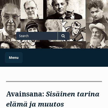
Skip
to
content
Search
for
Search
Menu
Avainsana:
Sisäinen tarina
elämä ja muutos