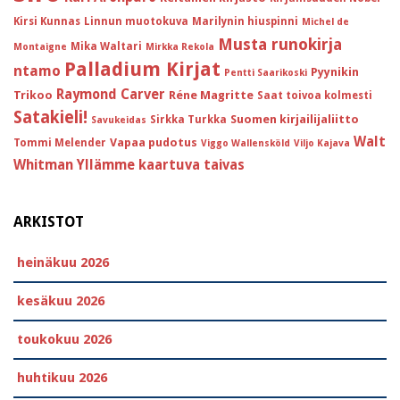
Kirsi Kunnas
Linnun muotokuva
Marilynin hiuspinni
Michel de
Musta runokirja
Mika Waltari
Montaigne
Mirkka Rekola
Palladium Kirjat
ntamo
Pyynikin
Pentti Saarikoski
Raymond Carver
Trikoo
Réne Magritte
Saat toivoa kolmesti
Satakieli!
Suomen kirjailijaliitto
Sirkka Turkka
Savukeidas
Walt
Vapaa pudotus
Tommi Melender
Viggo Wallensköld
Viljo Kajava
Whitman
Yllämme kaartuva taivas
ARKISTOT
heinäkuu 2026
kesäkuu 2026
toukokuu 2026
huhtikuu 2026