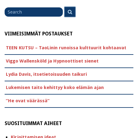
Search
Search
for
VIIMEISIMMÄT POSTAUKSET
TEEN KUTSU – TaoLinin runoissa kulttuurit kohtaavat
Viggo Wallensköld ja Hypnoottiset sienet
Lydia Davis, itsetietoisuuden taikuri
Lukemisen taito kehittyy koko elämän ajan
”He ovat väärässä”
SUOSITUIMMAT AIHEET
Kirjoittamisen ideat