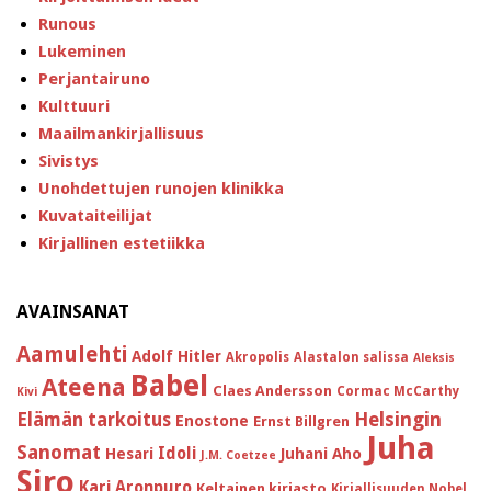
Runous
Lukeminen
Perjantairuno
Kulttuuri
Maailmankirjallisuus
Sivistys
Unohdettujen runojen klinikka
Kuvataiteilijat
Kirjallinen estetiikka
AVAINSANAT
Aamulehti
Adolf Hitler
Akropolis
Alastalon salissa
Aleksis
Babel
Ateena
Claes Andersson
Cormac McCarthy
Kivi
Helsingin
Elämän tarkoitus
Enostone
Ernst Billgren
Juha
Sanomat
Idoli
Hesari
Juhani Aho
J.M. Coetzee
Siro
Kari Aronpuro
Keltainen kirjasto
Kirjallisuuden Nobel