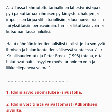
/…/ Tässä hahmoteltu tarinallinen lähestymistapa ei
pyri palauttamaan ihmisen pyrkimysten, halujen ja
impulssien kirjoa ylihistoriallisiin ja luonnonvoimaisiin
tai yksittäisiin perusvoimiin. Ihmisiä liikuttavia voimia
kutsutaan tässä haluiksi.
Halut nähdään intentionaalisiksi tiloiksi, jotka syntyvät
ihmisen ja halun kohteiden välisessä suhteessa. /…/
Kirjallisuudentutkija Peter Brooks (1998) toteaa, että
halut ovat paitsi psyyken myös tarinoiden ydin ja
liikkeellepaneva voima.”
……………………………………..
1. Idolin arvio Suomi lukee -sivustolla.
2. Idolin voit tilata vaivattomasti Adlibriksen
sivuilta.