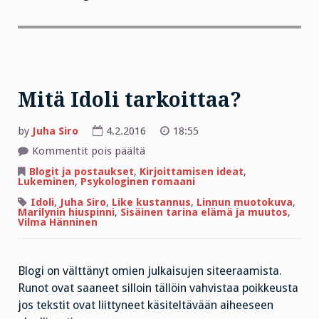
Mitä Idoli tarkoittaa?
by
Juha Siro
4.2.2016
18:55
artikkelissa
Kommentit pois päältä
Mitä
Idoli
Blogit ja postaukset
,
Kirjoittamisen ideat
,
tarkoittaa?
Lukeminen
,
Psykologinen romaani
Idoli
,
Juha Siro
,
Like kustannus
,
Linnun muotokuva
,
Marilynin hiuspinni
,
Sisäinen tarina elämä ja muutos
,
Vilma Hänninen
Blogi on välttänyt omien julkaisujen siteeraamista.
Runot ovat saaneet silloin tällöin vahvistaa poikkeusta
jos tekstit ovat liittyneet käsiteltävään aiheeseen