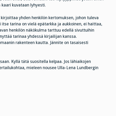
 kaari kuvataan lyhyesti.
kirjoittaa yhden henkilön kertomuksen, johon tuleva
tse tarina on vielä epätarkka ja aukkoinen, ei haittaa,
aavan henkilön näkökulma tarttuu edellä sivuttuihin
nyttää tarinaa yhdessä kirjailijan kanssa.
omaanin rakenteen kautta. Jännite on tasaisesti
. Kyllä tätä suositella kelpaa. Jos lähiaikojen
 vertailukohtaa, mieleen nousee Ulla-Lena Lundbergin