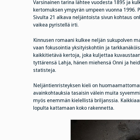
Varsinainen tarina lähtee vuodesta 1895 ja kulk
kertomuksen ympyrän umpeen vuonna 1996. Prolo
Sivulta 21 alkava neljäntoista sivun kohtaus on
vaikea pyristellä irti.
Kinnusen romaani kulkee neljän sukupolven matk
vaan fokusointia yksityiskohtiin ja tarkkanäköi
kaikkitietävä kertoja, joka kuljettaa kuvaustaa
tyttärensä Lahja, hänen miehensä Onni ja heid
statisteja.
Neljäntienristeyksen kieli on huomaamattoman
avainkohtauksia tasaisin välein muita syvemmik
myös enemmän kielellistä briljanssia. Kaikkiaa
lopulta kattamaan koko rakennetta.