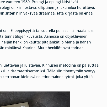
ee vuoteen 1980. Prologi ja epilogi kiristävät
gi on kiinnostava, elliptinen ja lukuhalua herättävä.
kin sitten niin väkevää draamaa, että kirjasta on enää
an. Ei eeppisyyttä tai suurella pensselillä maalailua,
stä tunnetilojen kuvausta. Äänessä on objektiivinen,
n neljän henkilön kautta: pitäjänkätilö Maria ja hänen
än miniänsä Kaarina. Muut henkilöt ovat tarinan
 luettavaa ja luistavaa. Kinnusen metodina on paisuttaa
si ja dramaattisemmiksi. Tällaisiin tihentymiin syntyy
n kerronnan kielessä on erinomainen rytmi, joka yltää