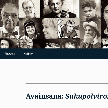
Skip
to
content
Etusivu
Kotisivut
Avainsana:
Sukupolvir