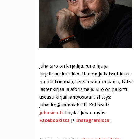
Juha Siro on kirjailija, runoilija ja
kirjallisuuskriitikko. Hän on julkaissut kuusi
runokokoelmaa, seitsemän romaania, kaksi
lastenkirjaa ja aforismeja. Siro on palkittu
useasti kirjailijantyöstään. Yhteys:
juhasiro@saunalahti.fi. Kotisivut:
juhasiro.fi
. Löydät Juhan myös
Facebookista
ja
Instagramista
.