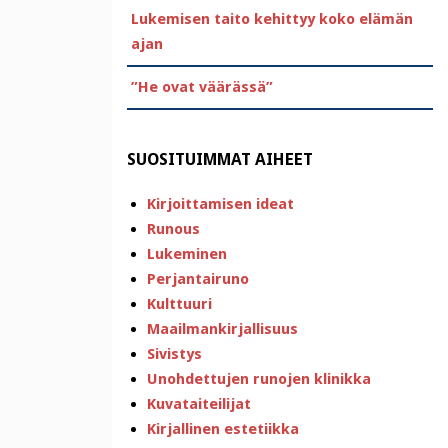
Lukemisen taito kehittyy koko elämän
ajan
”He ovat väärässä”
SUOSITUIMMAT AIHEET
Kirjoittamisen ideat
Runous
Lukeminen
Perjantairuno
Kulttuuri
Maailmankirjallisuus
Sivistys
Unohdettujen runojen klinikka
Kuvataiteilijat
Kirjallinen estetiikka