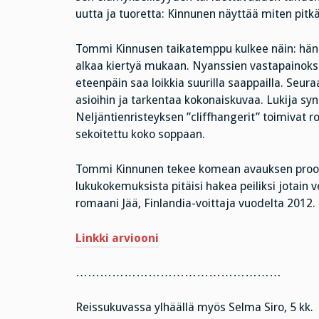
uutta ja tuoretta: Kinnunen näyttää miten pitkä
Tommi Kinnusen taikatemppu kulkee näin: hän 
alkaa kiertyä mukaan. Nyanssien vastapainoksi i
eteenpäin saa loikkia suurilla saappailla. Seur
asioihin ja tarkentaa kokonaiskuvaa. Lukija syn
Neljäntienristeyksen ”cliffhangerit” toimivat r
sekoitettu koko soppaan.
Tommi Kinnunen tekee komean avauksen proosaan
lukukokemuksista pitäisi hakea peiliksi jotain
romaani Jää, Finlandia-voittaja vuodelta 2012.
Linkki arviooni
……………………………………………
Reissukuvassa ylhäällä myös Selma Siro, 5 kk.