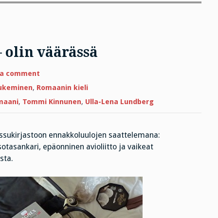
– olin väärässä
on
 a comment
Luulin,
ettei
ukeminen
,
Romaanin kieli
kiinnosta
–
maani
,
Tommi Kinnunen
,
Ulla-Lena Lundberg
olin
väärässä
issukirjastoon ennakkoluulojen saattelemana:
sotasankari, epäonninen avioliitto ja vaikeat
sta.