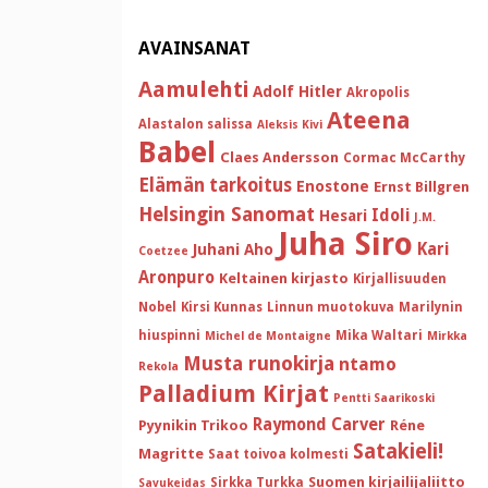
AVAINSANAT
Aamulehti
Adolf Hitler
Akropolis
Ateena
Alastalon salissa
Aleksis Kivi
Babel
Claes Andersson
Cormac McCarthy
Elämän tarkoitus
Enostone
Ernst Billgren
Helsingin Sanomat
Idoli
Hesari
J.M.
Juha Siro
Kari
Juhani Aho
Coetzee
Aronpuro
Keltainen kirjasto
Kirjallisuuden
Nobel
Kirsi Kunnas
Linnun muotokuva
Marilynin
hiuspinni
Mika Waltari
Michel de Montaigne
Mirkka
Musta runokirja
ntamo
Rekola
Palladium Kirjat
Pentti Saarikoski
Raymond Carver
Pyynikin Trikoo
Réne
Satakieli!
Magritte
Saat toivoa kolmesti
Suomen kirjailijaliitto
Sirkka Turkka
Savukeidas