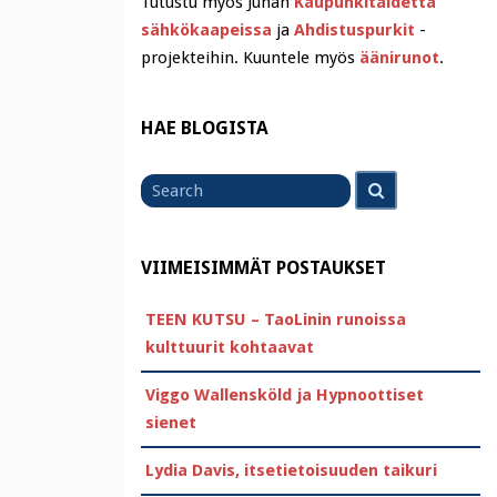
Tutustu myös Juhan
Kaupunkitaidetta
sähkökaapeissa
ja
Ahdistuspurkit
-
projekteihin. Kuuntele myös
äänirunot
.
HAE BLOGISTA
Search
Search
for
VIIMEISIMMÄT POSTAUKSET
TEEN KUTSU – TaoLinin runoissa
kulttuurit kohtaavat
Viggo Wallensköld ja Hypnoottiset
sienet
Lydia Davis, itsetietoisuuden taikuri