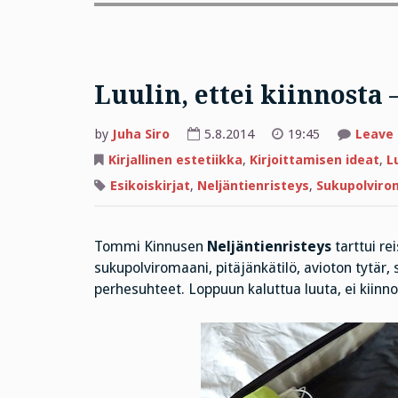
Luulin, ettei kiinnosta 
by
Juha Siro
5.8.2014
19:45
Leave
Kirjallinen estetiikka
,
Kirjoittamisen ideat
,
L
Esikoiskirjat
,
Neljäntienristeys
,
Sukupolviro
Tommi Kinnusen
Neljäntienristeys
tarttui re
sukupolviromaani, pitäjänkätilö, avioton tytär, 
perhesuhteet. Loppuun kaluttua luuta, ei kiinno