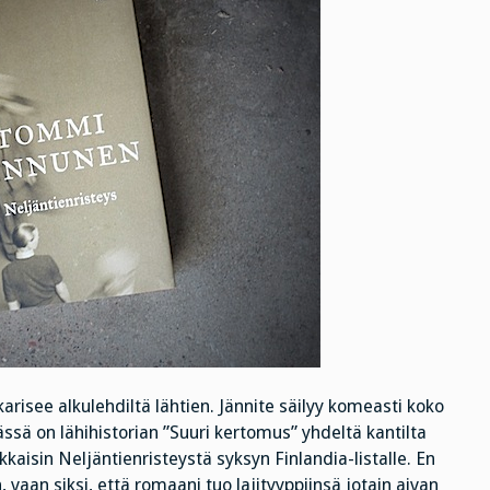
isee alkulehdiltä lähtien. Jännite säilyy komeasti koko
ässä on lähihistorian ”Suuri kertomus” yhdeltä kantilta
kkaisin Neljäntienristeystä syksyn Finlandia-listalle. En
vaan siksi, että romaani tuo lajityyppiinsä jotain aivan