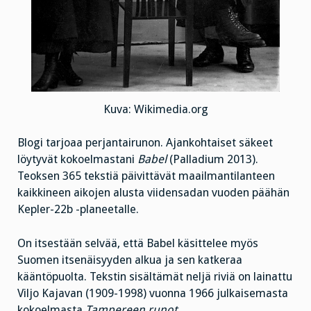
Kuva: Wikimedia.org
Blogi tarjoaa perjantairunon. Ajankohtaiset säkeet
löytyvät kokoelmastani
Babel
(Palladium 2013).
Teoksen 365 tekstiä päivittävät maailmantilanteen
kaikkineen aikojen alusta viidensadan vuoden päähän
Kepler-22b -planeetalle.
On itsestään selvää, että Babel käsittelee myös
Suomen itsenäisyyden alkua ja sen katkeraa
kääntöpuolta. Tekstin sisältämät neljä riviä on lainattu
Viljo Kajavan (1909-1998) vuonna 1966 julkaisemasta
kokoelmasta
Tampereen runot.