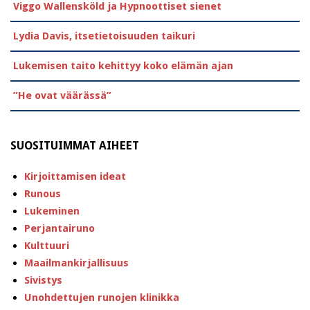
Viggo Wallensköld ja Hypnoottiset sienet
Lydia Davis, itsetietoisuuden taikuri
Lukemisen taito kehittyy koko elämän ajan
”He ovat väärässä”
SUOSITUIMMAT AIHEET
Kirjoittamisen ideat
Runous
Lukeminen
Perjantairuno
Kulttuuri
Maailmankirjallisuus
Sivistys
Unohdettujen runojen klinikka