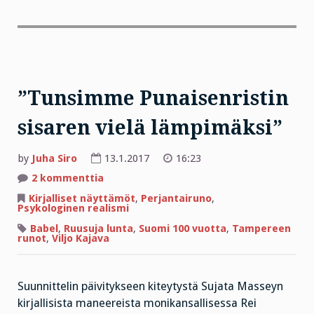
”Tunsimme Punaisenristin
sisaren vielä lämpimäksi”
by
Juha Siro
13.1.2017
16:23
artikkeliin
2 kommenttia
”Tunsimme
Punaisenristin
Kirjalliset näyttämöt
,
Perjantairuno
,
sisaren
Psykologinen realismi
vielä
lämpimäksi”
Babel
,
Ruusuja lunta
,
Suomi 100 vuotta
,
Tampereen
runot
,
Viljo Kajava
Suunnittelin päivitykseen kiteytystä Sujata Masseyn
kirjallisista maneereista monikansallisessa Rei