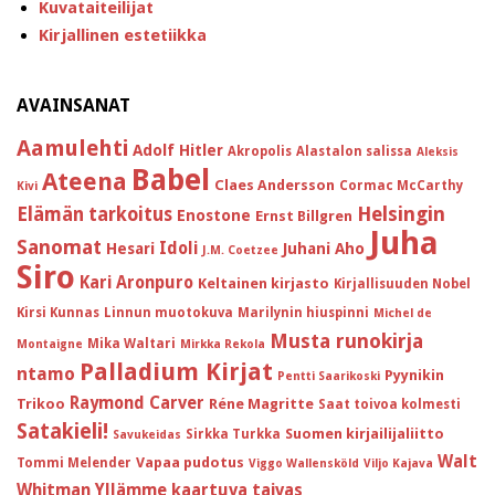
Kuvataiteilijat
Kirjallinen estetiikka
AVAINSANAT
Aamulehti
Adolf Hitler
Akropolis
Alastalon salissa
Aleksis
Babel
Ateena
Claes Andersson
Cormac McCarthy
Kivi
Helsingin
Elämän tarkoitus
Enostone
Ernst Billgren
Juha
Sanomat
Idoli
Hesari
Juhani Aho
J.M. Coetzee
Siro
Kari Aronpuro
Keltainen kirjasto
Kirjallisuuden Nobel
Kirsi Kunnas
Linnun muotokuva
Marilynin hiuspinni
Michel de
Musta runokirja
Mika Waltari
Montaigne
Mirkka Rekola
Palladium Kirjat
ntamo
Pyynikin
Pentti Saarikoski
Raymond Carver
Trikoo
Réne Magritte
Saat toivoa kolmesti
Satakieli!
Suomen kirjailijaliitto
Sirkka Turkka
Savukeidas
Walt
Vapaa pudotus
Tommi Melender
Viggo Wallensköld
Viljo Kajava
Whitman
Yllämme kaartuva taivas