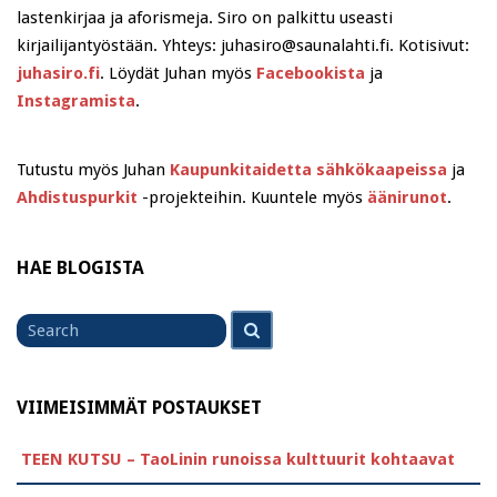
lastenkirjaa ja aforismeja. Siro on palkittu useasti
kirjailijantyöstään. Yhteys: juhasiro@saunalahti.fi. Kotisivut:
juhasiro.fi
. Löydät Juhan myös
Facebookista
ja
Instagramista
.
Tutustu myös Juhan
Kaupunkitaidetta sähkökaapeissa
ja
Ahdistuspurkit
-projekteihin. Kuuntele myös
äänirunot
.
HAE BLOGISTA
Search
Search
for
VIIMEISIMMÄT POSTAUKSET
TEEN KUTSU – TaoLinin runoissa kulttuurit kohtaavat