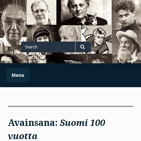
Skip
to
content
Search
for
Search
Menu
Avainsana:
Suomi 100
vuotta