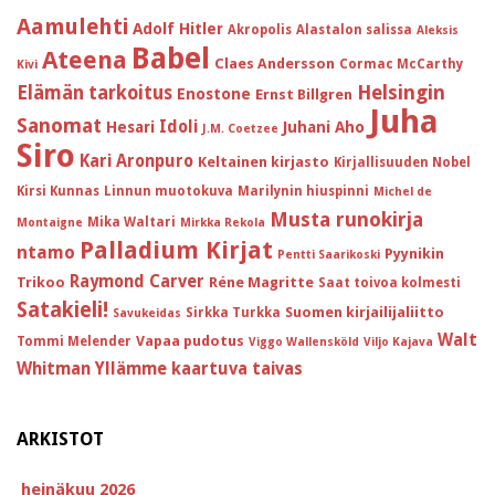
Aamulehti
Adolf Hitler
Akropolis
Alastalon salissa
Aleksis
Babel
Ateena
Claes Andersson
Cormac McCarthy
Kivi
Helsingin
Elämän tarkoitus
Enostone
Ernst Billgren
Juha
Sanomat
Idoli
Hesari
Juhani Aho
J.M. Coetzee
Siro
Kari Aronpuro
Keltainen kirjasto
Kirjallisuuden Nobel
Kirsi Kunnas
Linnun muotokuva
Marilynin hiuspinni
Michel de
Musta runokirja
Mika Waltari
Montaigne
Mirkka Rekola
Palladium Kirjat
ntamo
Pyynikin
Pentti Saarikoski
Raymond Carver
Trikoo
Réne Magritte
Saat toivoa kolmesti
Satakieli!
Suomen kirjailijaliitto
Sirkka Turkka
Savukeidas
Walt
Vapaa pudotus
Tommi Melender
Viggo Wallensköld
Viljo Kajava
Whitman
Yllämme kaartuva taivas
ARKISTOT
heinäkuu 2026