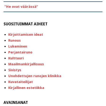
”He ovat väärässä”
SUOSITUIMMAT AIHEET
Kirjoittamisen ideat
Runous
Lukeminen
Perjantairuno
Kulttuuri
Maailmankirjallisuus
Sivistys
Unohdettujen runojen klinikka
Kuvataiteilijat
Kirjallinen estetiikka
AVAINSANAT