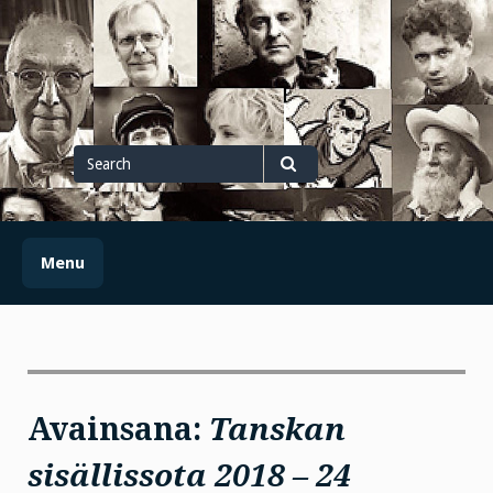
Skip
to
content
Search
for
Search
Menu
Avainsana:
Tanskan
sisällissota 2018 – 24