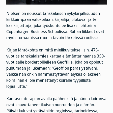
Nielsen on noussut tanskalaisen nykykirjallisuuden
kirkkaimpaan valokeilaan: kirjailija, elokuva- ja tv-
käsikirjoittaja, joka työskentelee lisäksi lehtorina
Copenhagen Business Schoolissa. Rahan liikkeet ovat
myös romaanissa monin tavoin tärkeässä roolissa.
Kirjan lähtökohta on mitä mielikuvituksellisin. 475-
vuotias tanskalaismies kertaa elämäntarinaansa 350-
vuotiaalle bordercollielleen Geoffille, joka on oppinut
puhumaan ja lukemaan: ”Geoff on paras ystäväni.
Vaikka hän onkin hämmästyttävän älykäs ollakseen
koira, hän ei ole menettänyt koiralle tyypillistä
lojaaliutta.”
Kantasoluterapian avulla päähenkilö ja hänen koiransa
ovat saavuttaneet ikuisen nuoruuden ja elämän.
Päivät kuluvat ystäväpiirin orgioissa, tarinoidessa,