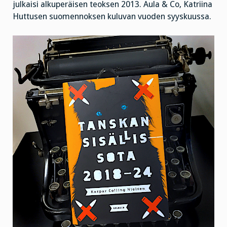
julkaisi alkuperäisen teoksen 2013. Aula & Co, Katriina
Huttusen suomennoksen kuluvan vuoden syyskuussa.