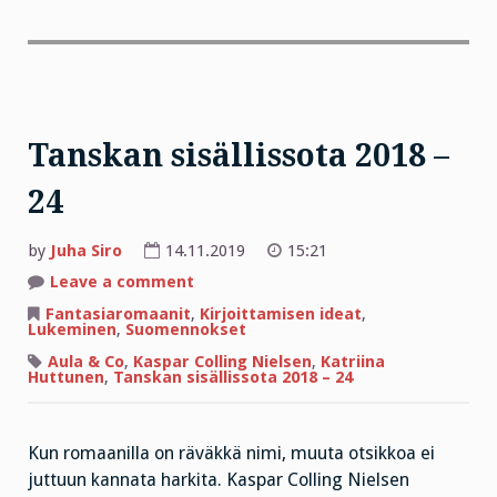
Tanskan sisällissota 2018 –
24
by
Juha Siro
14.11.2019
15:21
on
Leave a comment
Tanskan
sisällissota
Fantasiaromaanit
,
Kirjoittamisen ideat
,
2018
Lukeminen
,
Suomennokset
–
24
Aula & Co
,
Kaspar Colling Nielsen
,
Katriina
Huttunen
,
Tanskan sisällissota 2018 – 24
Kun romaanilla on räväkkä nimi, muuta otsikkoa ei
juttuun kannata harkita. Kaspar Colling Nielsen