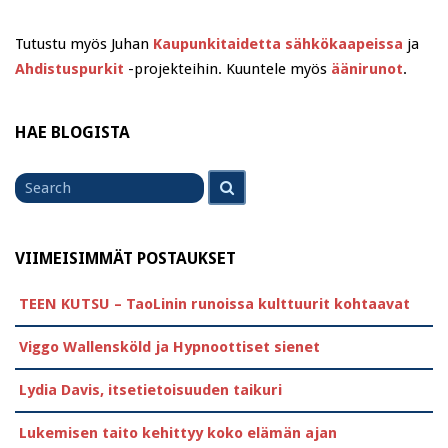
Tutustu myös Juhan
Kaupunkitaidetta sähkökaapeissa
ja
Ahdistuspurkit
-projekteihin. Kuuntele myös
äänirunot
.
HAE BLOGISTA
Search
Search
for
VIIMEISIMMÄT POSTAUKSET
TEEN KUTSU – TaoLinin runoissa kulttuurit kohtaavat
Viggo Wallensköld ja Hypnoottiset sienet
Lydia Davis, itsetietoisuuden taikuri
Lukemisen taito kehittyy koko elämän ajan