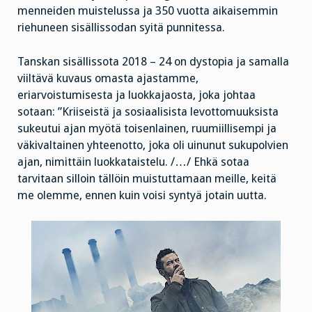
menneiden muistelussa ja 350 vuotta aikaisemmin
riehuneen sisällissodan syitä punnitessa.
Tanskan sisällissota 2018 – 24 on dystopia ja samalla
viiltävä kuvaus omasta ajastamme,
eriarvoistumisesta ja luokkajaosta, joka johtaa
sotaan: ”Kriiseistä ja sosiaalisista levottomuuksista
sukeutui ajan myötä toisenlainen, ruumiillisempi ja
väkivaltainen yhteenotto, joka oli uinunut sukupolvien
ajan, nimittäin luokkataistelu. /…/ Ehkä sotaa
tarvitaan silloin tällöin muistuttamaan meille, keitä
me olemme, ennen kuin voisi syntyä jotain uutta.