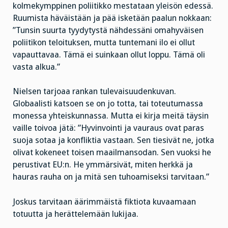
kolmekymppinen poliitikko mestataan yleisön edessä.
Ruumista häväistään ja pää isketään paalun nokkaan:
”Tunsin suurta tyydytystä nähdessäni omahyväisen
poliitikon teloituksen, mutta tuntemani ilo ei ollut
vapauttavaa. Tämä ei suinkaan ollut loppu. Tämä oli
vasta alkua.”
Nielsen tarjoaa rankan tulevaisuudenkuvan.
Globaalisti katsoen se on jo totta, tai toteutumassa
monessa yhteiskunnassa. Mutta ei kirja meitä täysin
vaille toivoa jätä: ”Hyvinvointi ja vauraus ovat paras
suoja sotaa ja konfliktia vastaan. Sen tiesivät ne, jotka
olivat kokeneet toisen maailmansodan. Sen vuoksi he
perustivat EU:n. He ymmärsivät, miten herkkä ja
hauras rauha on ja mitä sen tuhoamiseksi tarvitaan.”
Joskus tarvitaan äärimmäistä fiktiota kuvaamaan
totuutta ja herättelemään lukijaa.