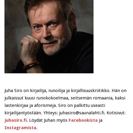
Juha Siro on kirjailija, runoilija ja kirjallisuuskriitikko. Hän on
julkaissut kuusi runokokoelmaa, seitsemän romaania, kaksi
lastenkirjaa ja aforismeja. Siro on palkittu useasti
kirjailijantyöstään. Yhteys: juhasiro@saunalahti.fi. Kotisivut:
juhasiro.fi
. Löydät Juhan myös
Facebookista
ja
Instagramista
.