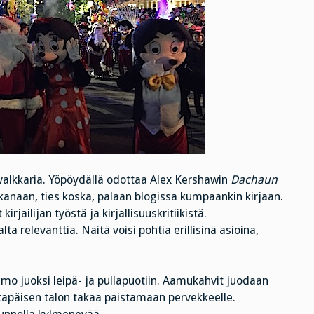
 valkkaria. Yöpöydällä odottaa Alex Kershawin
Dachaun
ikanaan, ties koska, palaan blogissa kumpaankin kirjaan.
rjailijan työstä ja kirjallisuuskritiikistä.
a relevanttia. Näitä voisi pohtia erillisinä asioina,
mo juoksi leipä- ja pullapuotiin. Aamukahvit juodaan
vastapäisen talon takaa paistamaan pervekkeelle.