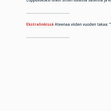
Loppuviikoksi onkin sitten luvassa sateista ja 
………………………….
Ekstralinkissä
Ateenaa viiden vuoden takaa: ”
………………………….