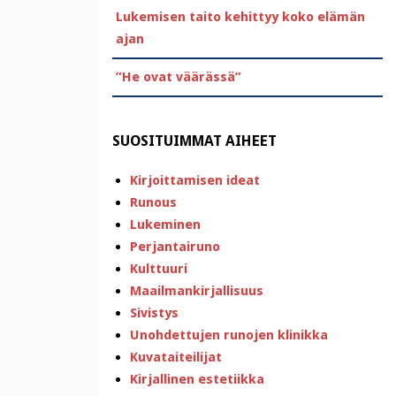
Lukemisen taito kehittyy koko elämän
ajan
”He ovat väärässä”
SUOSITUIMMAT AIHEET
Kirjoittamisen ideat
Runous
Lukeminen
Perjantairuno
Kulttuuri
Maailmankirjallisuus
Sivistys
Unohdettujen runojen klinikka
Kuvataiteilijat
Kirjallinen estetiikka