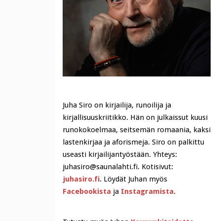
Juha Siro on kirjailija, runoilija ja
kirjallisuuskriitikko. Hän on julkaissut kuusi
runokokoelmaa, seitsemän romaania, kaksi
lastenkirjaa ja aforismeja. Siro on palkittu
useasti kirjailijantyöstään. Yhteys:
juhasiro@saunalahti.fi. Kotisivut:
juhasiro.fi
. Löydät Juhan myös
Facebookista
ja
Instagramista
.