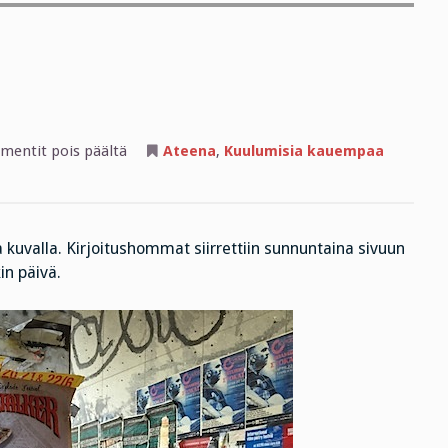
artikkelissa
entit pois päältä
Ateena
,
Kuulumisia kauempaa
Nyt
ouzoo
ja
valkkaria
 kuvalla. Kirjoitushommat siirrettiin sunnuntaina sivuun
in päivä.