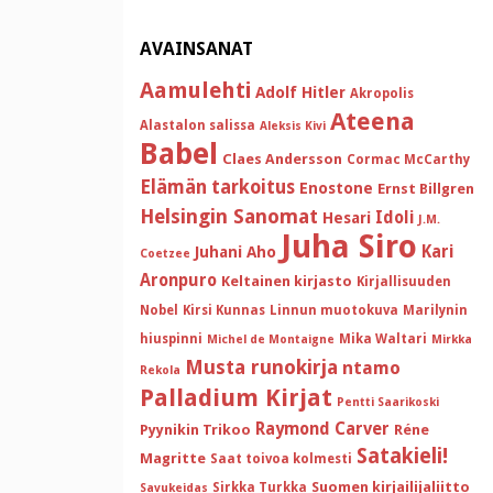
AVAINSANAT
Aamulehti
Adolf Hitler
Akropolis
Ateena
Alastalon salissa
Aleksis Kivi
Babel
Claes Andersson
Cormac McCarthy
Elämän tarkoitus
Enostone
Ernst Billgren
Helsingin Sanomat
Idoli
Hesari
J.M.
Juha Siro
Kari
Juhani Aho
Coetzee
Aronpuro
Keltainen kirjasto
Kirjallisuuden
Nobel
Kirsi Kunnas
Linnun muotokuva
Marilynin
hiuspinni
Mika Waltari
Michel de Montaigne
Mirkka
Musta runokirja
ntamo
Rekola
Palladium Kirjat
Pentti Saarikoski
Raymond Carver
Pyynikin Trikoo
Réne
Satakieli!
Magritte
Saat toivoa kolmesti
Suomen kirjailijaliitto
Sirkka Turkka
Savukeidas