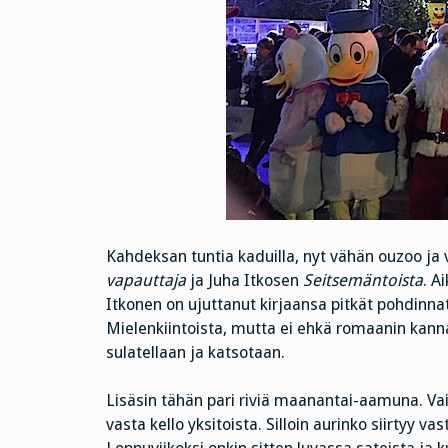
Kahdeksan tuntia kaduilla, nyt vähän ouzoo ja
vapauttaja
ja Juha Itkosen
Seitsemäntoista
. A
Itkonen on ujuttanut kirjaansa pitkät pohdinnat ki
Mielenkiintoista, mutta ei ehkä romaanin kannalt
sulatellaan ja katsotaan.
Lisäsin tähän pari riviä maanantai-aamuna. Vai
vasta kello yksitoista. Silloin aurinko siirtyy 