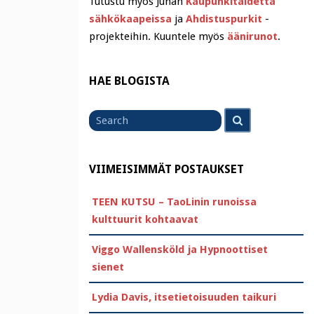
Tutustu myös Juhan
Kaupunkitaidetta
sähkökaapeissa
ja
Ahdistuspurkit
-
projekteihin. Kuuntele myös
äänirunot
.
HAE BLOGISTA
Search
Search
for
VIIMEISIMMÄT POSTAUKSET
TEEN KUTSU – TaoLinin runoissa
kulttuurit kohtaavat
Viggo Wallensköld ja Hypnoottiset
sienet
Lydia Davis, itsetietoisuuden taikuri