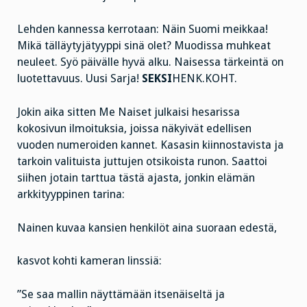
Lehden kannessa kerrotaan: Näin Suomi meikkaa!
Mikä tälläytyjätyyppi sinä olet? Muodissa muhkeat
neuleet. Syö päivälle hyvä alku. Naisessa tärkeintä on
luotettavuus. Uusi Sarja!
SEKSI
HENK.KOHT.
Jokin aika sitten Me Naiset julkaisi hesarissa
kokosivun ilmoituksia, joissa näkyivät edellisen
vuoden numeroiden kannet. Kasasin kiinnostavista ja
tarkoin valituista juttujen otsikoista runon. Saattoi
siihen jotain tarttua tästä ajasta, jonkin elämän
arkkityyppinen tarina:
Nainen kuvaa kansien henkilöt aina suoraan edestä,
kasvot kohti kameran linssiä:
”Se saa mallin näyttämään itsenäiseltä ja