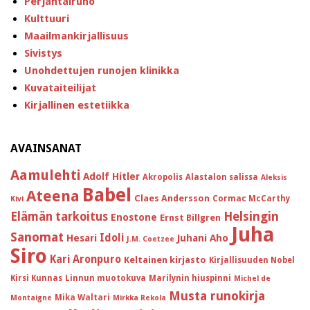
Perjantairuno
Kulttuuri
Maailmankirjallisuus
Sivistys
Unohdettujen runojen klinikka
Kuvataiteilijat
Kirjallinen estetiikka
AVAINSANAT
Aamulehti
Adolf Hitler
Akropolis
Alastalon salissa
Aleksis
Babel
Ateena
Claes Andersson
Cormac McCarthy
Kivi
Helsingin
Elämän tarkoitus
Enostone
Ernst Billgren
Juha
Sanomat
Idoli
Hesari
Juhani Aho
J.M. Coetzee
Siro
Kari Aronpuro
Keltainen kirjasto
Kirjallisuuden Nobel
Kirsi Kunnas
Linnun muotokuva
Marilynin hiuspinni
Michel de
Musta runokirja
Mika Waltari
Montaigne
Mirkka Rekola