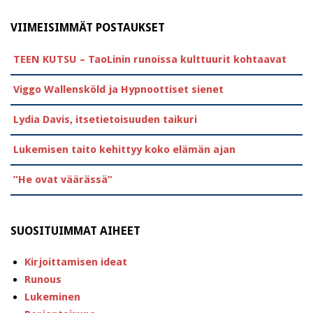
VIIMEISIMMÄT POSTAUKSET
TEEN KUTSU – TaoLinin runoissa kulttuurit kohtaavat
Viggo Wallensköld ja Hypnoottiset sienet
Lydia Davis, itsetietoisuuden taikuri
Lukemisen taito kehittyy koko elämän ajan
”He ovat väärässä”
SUOSITUIMMAT AIHEET
Kirjoittamisen ideat
Runous
Lukeminen