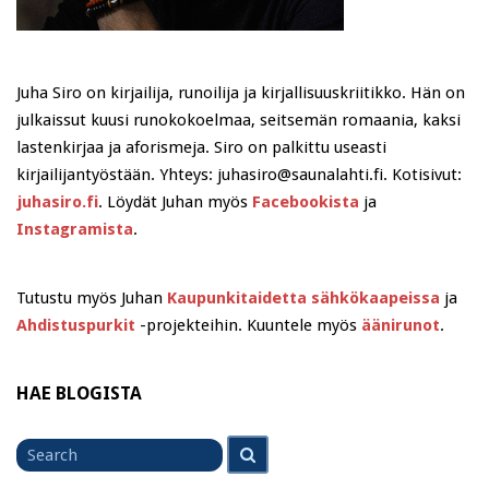
Juha Siro on kirjailija, runoilija ja kirjallisuuskriitikko. Hän on
julkaissut kuusi runokokoelmaa, seitsemän romaania, kaksi
lastenkirjaa ja aforismeja. Siro on palkittu useasti
kirjailijantyöstään. Yhteys: juhasiro@saunalahti.fi. Kotisivut:
juhasiro.fi
. Löydät Juhan myös
Facebookista
ja
Instagramista
.
Tutustu myös Juhan
Kaupunkitaidetta sähkökaapeissa
ja
Ahdistuspurkit
-projekteihin. Kuuntele myös
äänirunot
.
HAE BLOGISTA
Search
Search
for