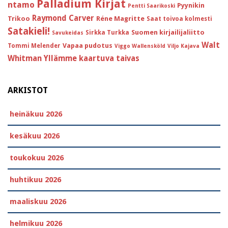
Palladium Kirjat
ntamo
Pyynikin
Pentti Saarikoski
Raymond Carver
Trikoo
Réne Magritte
Saat toivoa kolmesti
Satakieli!
Suomen kirjailijaliitto
Sirkka Turkka
Savukeidas
Walt
Vapaa pudotus
Tommi Melender
Viggo Wallensköld
Viljo Kajava
Whitman
Yllämme kaartuva taivas
ARKISTOT
heinäkuu 2026
kesäkuu 2026
toukokuu 2026
huhtikuu 2026
maaliskuu 2026
helmikuu 2026