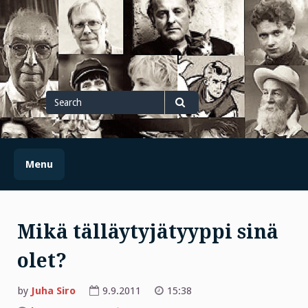
Skip
to
content
Search
for
Search
Menu
Mikä tälläytyjätyyppi sinä
olet?
by
Juha Siro
9.9.2011
15:38