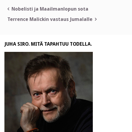
Artikkelien
Nobelisti ja Maailmanlopun sota
selaus
Terrence Malickin vastaus Jumalalle
JUHA SIRO. MITÄ TAPAHTUU TODELLA.