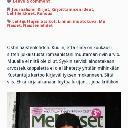
on
Leave a comment
Mikä
tälläytyjätyyppi
Journalismi
,
Kirjat
,
Kirjoittamisen ideat
,
sinä
Lehtileikkeet
,
Runous
olet?
Lehtijuttujen otsikot
,
Linnun muotokuva
,
Me
Naiset
,
Naistenlehdet
Ostin naistenlehden. Kuulin, että siinä on kuukausi
sitten julkaistusta romaanistani muutaman rivin arvio.
Muualla ei niitä ole ollut. Syykin selvisi: ainoatakaan
arvostelukappaletta ei ole lähetetty yhtään mihinkään.
Kustantaja kertoo Kirjavälityksen mokanneen. Siitä
viis. Ehkä kirja aikanaan löytää lukijan… jopa kriitikon.