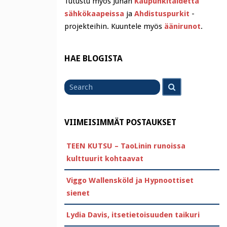
Tutustu myös Juhan
Kaupunkitaidetta
sähkökaapeissa
ja
Ahdistuspurkit
-
projekteihin. Kuuntele myös
äänirunot
.
HAE BLOGISTA
Search
Search
for
VIIMEISIMMÄT POSTAUKSET
TEEN KUTSU – TaoLinin runoissa
kulttuurit kohtaavat
Viggo Wallensköld ja Hypnoottiset
sienet
Lydia Davis, itsetietoisuuden taikuri