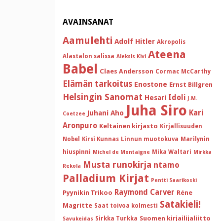
AVAINSANAT
Aamulehti
Adolf Hitler
Akropolis
Ateena
Alastalon salissa
Aleksis Kivi
Babel
Claes Andersson
Cormac McCarthy
Elämän tarkoitus
Enostone
Ernst Billgren
Helsingin Sanomat
Idoli
Hesari
J.M.
Juha Siro
Kari
Juhani Aho
Coetzee
Aronpuro
Keltainen kirjasto
Kirjallisuuden
Nobel
Kirsi Kunnas
Linnun muotokuva
Marilynin
hiuspinni
Mika Waltari
Michel de Montaigne
Mirkka
Musta runokirja
ntamo
Rekola
Palladium Kirjat
Pentti Saarikoski
Raymond Carver
Pyynikin Trikoo
Réne
Satakieli!
Magritte
Saat toivoa kolmesti
Suomen kirjailijaliitto
Sirkka Turkka
Savukeidas