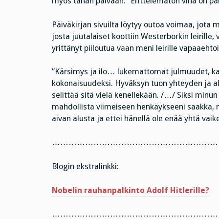
myös tähän päivään: ”Erittelemätön viha on pah
Päiväkirjan sivuilta löytyy outoa voimaa, jota
josta juutalaiset koottiin Westerborkin leirille,
yrittänyt piiloutua vaan meni leirille vapaaeht
”Kärsimys ja ilo… lukemattomat julmuudet, k
kokonaisuudeksi. Hyväksyn tuon yhteyden ja a
selittää sitä vielä kenellekään. /…/ Siksi minun
mahdollista viimeiseen henkäykseeni saakka, nii
aivan alusta ja ettei hänellä ole enää yhtä vaik
……………………………………………………
Blogin ekstralinkki:
Nobelin rauhanpalkinto Adolf Hitlerille?
……………………………………………………