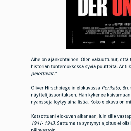
Aihe on ajankohtainen. Olen vakuuttunut, että t
historian tuntemuksessa syviä puutteita. Antiik
pelottavat.”
Oliver Hirschbiegelin elokuvassa
Perikato
, Bru
näyttelijäsuorituksen. Hän kykenee kaivamaan s
nyansseja löytyy aina lisää. Koko elokuva on mi
Katsottuani elokuvan aikanaan, luin sille vas
1941- 1943
. Sattumalta syntynyt ajoitus ei olis
päinvastoin.