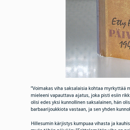
”Voimakas viha saksalaisia kohtaa myrkyttää m
mieleeni vapauttava ajatus, joka pisti esiin ri
olisi edes yksi kunnollinen saksalainen, hän oli
barbaarijoukkiota vastaan, ja sen yhden kunnoll
Hillesumin kärjistys kumpuaa vihasta ja kauhi