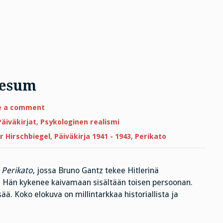
llesum
on
e a comment
Adolf
Hitler
Päiväkirjat
,
Psykologinen realismi
ja
Etty
r Hirschbiegel
,
Päiväkirja 1941 - 1943
,
Perikato
Hillesum
a
Perikato
, jossa Bruno Gantz tekee Hitlerinä
. Hän kykenee kaivamaan sisältään toisen persoonan.
sää. Koko elokuva on millintarkkaa historiallista ja