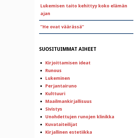
Lukemisen taito kehittyy koko elämän
ajan
”He ovat väärässä”
SUOSITUIMMAT AIHEET
Kirjoittamisen ideat
Runous
Lukeminen
Perjantairuno
Kulttuuri
Maailmankirjallisuus
Sivistys
Unohdettujen runojen klinikka
Kuvataiteilijat
Kirjallinen estetiikka