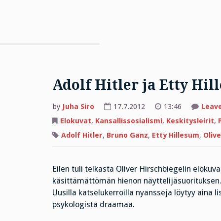
Adolf Hitler ja Etty Hi
by
Juha Siro
17.7.2012
13:46
Leav
Elokuvat
,
Kansallissosialismi
,
Keskitysleirit
,
Adolf Hitler
,
Bruno Ganz
,
Etty Hillesum
,
Olive
Eilen tuli telkasta Oliver Hirschbiegelin elokuv
käsittämättömän hienon näyttelijäsuorituksen
Uusilla katselukerroilla nyansseja löytyy aina li
psykologista draamaa.