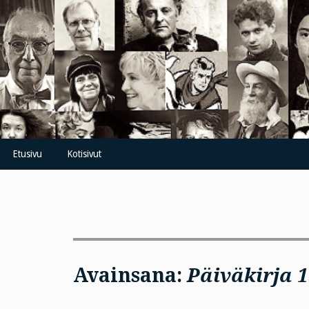
Skip
to
content
Etusivu
Kotisivut
Avainsana:
Päiväkirja 1