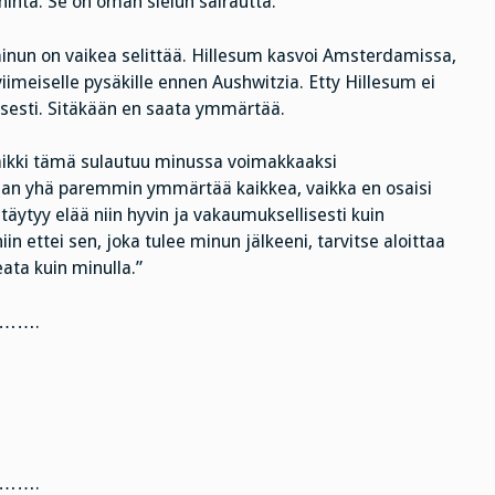
inta. Se on oman sielun sairautta.”
 minun on vaikea selittää. Hillesum kasvoi Amsterdamissa,
 viimeiselle pysäkille ennen Aushwitzia. Etty Hillesum ei
oisesti. Sitäkään en saata ymmärtää.
aikki tämä sulautuu minussa voimakkaaksi
lan yhä paremmin ymmärtää kaikkea, vaikka en osaisi
 täytyy elää niin hyvin ja vakaumuksellisesti kuin
n ettei sen, joka tulee minun jälkeeni, tarvitse aloittaa
eata kuin minulla.”
…….
…….