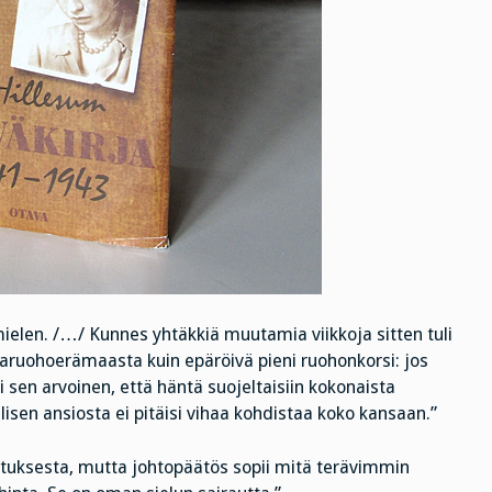
ielen. /…/ Kunnes yhtäkkiä muutamia viikkoja sitten tuli
kkaruohoerämaasta kuin epäröivä pieni ruohonkorsi: jos
si sen arvoinen, että häntä suojeltaisiin kokonaista
isen ansiosta ei pitäisi vihaa kohdistaa koko kansaan.”
stuksesta, mutta johtopäätös sopii mitä terävimmin