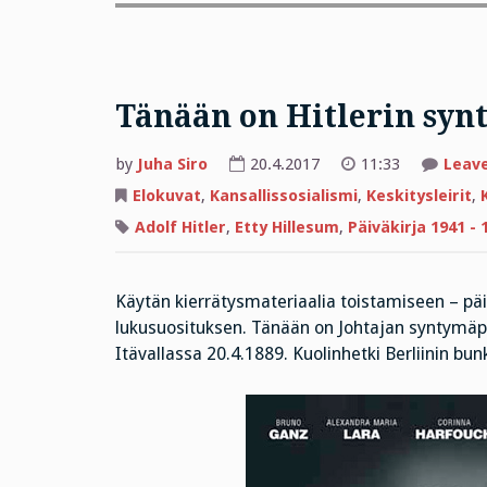
Tänään on Hitlerin sy
by
Juha Siro
20.4.2017
11:33
Leav
Elokuvat
,
Kansallissosialismi
,
Keskitysleirit
,
Adolf Hitler
,
Etty Hillesum
,
Päiväkirja 1941 - 
Käytän kierrätysmateriaalia toistamiseen – päiv
lukusuosituksen. Tänään on Johtajan syntymäpä
Itävallassa 20.4.1889. Kuolinhetki Berliinin 