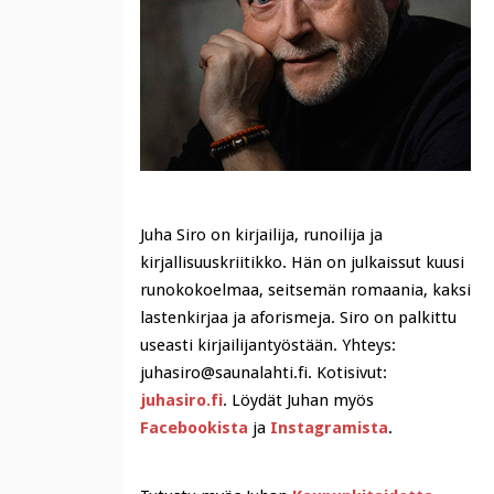
Juha Siro on kirjailija, runoilija ja
kirjallisuuskriitikko. Hän on julkaissut kuusi
runokokoelmaa, seitsemän romaania, kaksi
lastenkirjaa ja aforismeja. Siro on palkittu
useasti kirjailijantyöstään. Yhteys:
juhasiro@saunalahti.fi. Kotisivut:
juhasiro.fi
. Löydät Juhan myös
Facebookista
ja
Instagramista
.