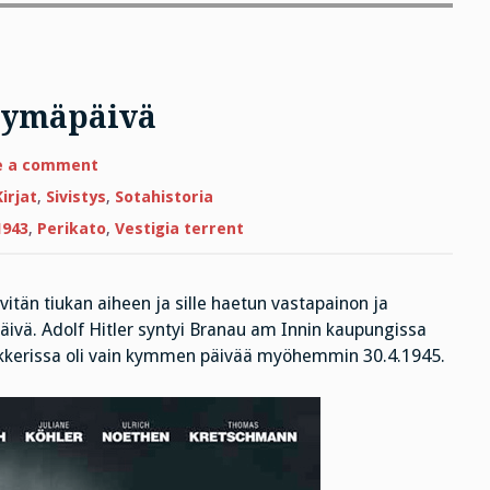
ntymäpäivä
on
e a comment
Tänään
on
Kirjat
,
Sivistys
,
Sotahistoria
Hitlerin
syntymäpäivä
1943
,
Perikato
,
Vestigia terrent
itän tiukan aiheen ja sille haetun vastapainon ja
ivä. Adolf Hitler syntyi Branau am Innin kaupungissa
bunkkerissa oli vain kymmen päivää myöhemmin 30.4.1945.