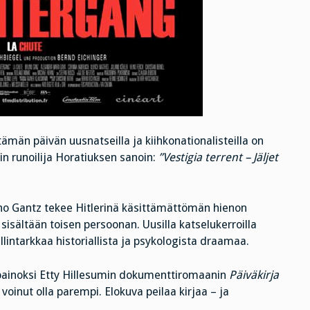
ämän päivän uusnatseilla ja kiihkonationalisteilla on
in runoilija Horatiuksen sanoin:
”Vestigia terrent – Jäljet
no Gantz tekee Hitlerinä käsittämättömän hienon
isältään toisen persoonan. Uusilla katselukerroilla
llintarkkaa historiallista ja psykologista draamaa.
tapainoksi Etty Hillesumin dokumenttiromaanin
Päiväkirja
i voinut olla parempi. Elokuva peilaa kirjaa – ja