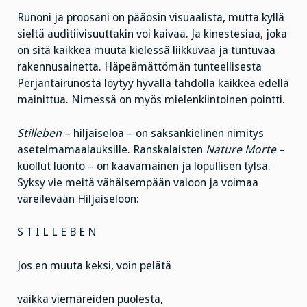
Runoni ja proosani on pääosin visuaalista, mutta kyllä
sieltä auditiivisuuttakin voi kaivaa. Ja kinestesiaa, joka
on sitä kaikkea muuta kielessä liikkuvaa ja tuntuvaa
rakennusainetta. Häpeämättömän tunteellisesta
Perjantairunosta löytyy hyvällä tahdolla kaikkea edellä
mainittua. Nimessä on myös mielenkiintoinen pointti.
Stilleben
– hiljaiseloa – on saksankielinen nimitys
asetelmamaalauksille. Ranskalaisten
Nature Morte
–
kuollut luonto – on kaavamainen ja lopullisen tylsä.
Syksy vie meitä vähäisempään valoon ja voimaa
väreilevään Hiljaiseloon:
S T I L L E B E N
Jos en muuta keksi, voin pelätä
vaikka viemäreiden puolesta,