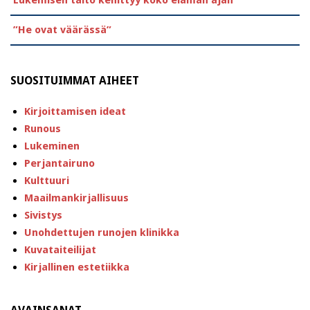
Lukemisen taito kehittyy koko elämän ajan
”He ovat väärässä”
SUOSITUIMMAT AIHEET
Kirjoittamisen ideat
Runous
Lukeminen
Perjantairuno
Kulttuuri
Maailmankirjallisuus
Sivistys
Unohdettujen runojen klinikka
Kuvataiteilijat
Kirjallinen estetiikka