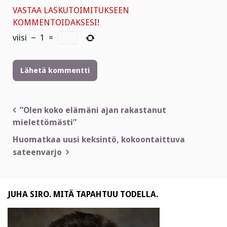
VASTAA LASKUTOIMITUKSEEN
KOMMENTOIDAKSESI!
viisi
−
1
=
Artikkelien
”Olen koko elämäni ajan rakastanut
mielettömästi”
selaus
Huomatkaa uusi keksintö, kokoontaittuva
sateenvarjo
JUHA SIRO. MITÄ TAPAHTUU TODELLA.