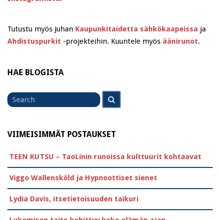
Tutustu myös Juhan
Kaupunkitaidetta sähkökaapeissa
ja
Ahdistuspurkit
-projekteihin. Kuuntele myös
äänirunot
.
HAE BLOGISTA
Search
Search
for
VIIMEISIMMÄT POSTAUKSET
TEEN KUTSU – TaoLinin runoissa kulttuurit kohtaavat
Viggo Wallensköld ja Hypnoottiset sienet
Lydia Davis, itsetietoisuuden taikuri