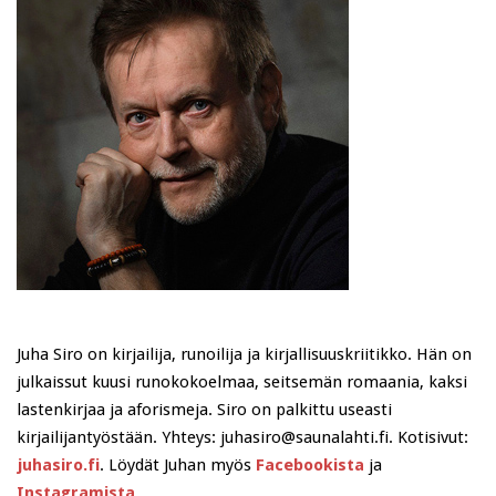
Juha Siro on kirjailija, runoilija ja kirjallisuuskriitikko. Hän on
julkaissut kuusi runokokoelmaa, seitsemän romaania, kaksi
lastenkirjaa ja aforismeja. Siro on palkittu useasti
kirjailijantyöstään. Yhteys: juhasiro@saunalahti.fi. Kotisivut:
juhasiro.fi
. Löydät Juhan myös
Facebookista
ja
Instagramista
.