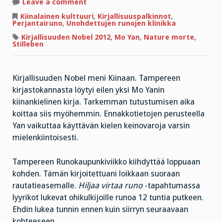
on
Leave a comment
Perjantairunossa
sidotaan
Kiinalainen kulttuuri
,
Kirjallisuuspalkinnot
,
maailman
Perjantairuno
,
Unohdettujen runojen klinikka
napa
Kirjallisuuden Nobel 2012
,
Mo Yan
,
Nature morte
,
Stilleben
Kirjallisuuden Nobel meni Kiinaan. Tampereen
kirjastokannasta löytyi eilen yksi Mo Yanin
kiinankielinen kirja. Tarkemman tutustumisen aika
koittaa siis myöhemmin. Ennakkotietojen perusteella
Yan vaikuttaa käyttävän kielen keinovaroja varsin
mielenkiintoisesti.
Tampereen Runokaupunkiviikko kiihdyttää loppuaan
kohden. Tämän kirjoitettuani loikkaan suoraan
rautatieasemalle.
Hiljaa virtaa runo
-tapahtumassa
lyyrikot lukevat ohikulkijoille runoa 12 tuntia putkeen.
Ehdin lukea tunnin ennen kuin siirryn seuraavaan
kohteeseen.