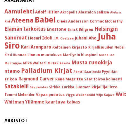
AVAINSANAT
Aamulehti
Adolf Hitler
Akropolis
Alastalon salissa
Aleksis
Babel
Ateena
Claes Andersson
Cormac McCarthy
Kivi
Helsingin
Elämän tarkoitus
Enostone
Ernst Billgren
Juha
Sanomat
Idoli
Hesari
Juhani Aho
J.M. Coetzee
Siro
Kari Aronpuro
Keltainen kirjasto
Kirjallisuuden Nobel
Kirsi Kunnas
Linnun muotokuva
Marilynin hiuspinni
Michel de
Musta runokirja
Mika Waltari
Montaigne
Mirkka Rekola
Palladium Kirjat
ntamo
Pyynikin
Pentti Saarikoski
Raymond Carver
Trikoo
Réne Magritte
Saat toivoa kolmesti
Satakieli!
Suomen kirjailijaliitto
Sirkka Turkka
Savukeidas
Walt
Vapaa pudotus
Tommi Melender
Viggo Wallensköld
Viljo Kajava
Whitman
Yllämme kaartuva taivas
ARKISTOT