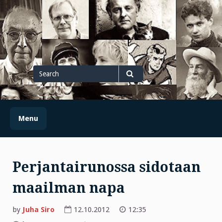
Skip
to
content
Search
for
Search
Menu
Perjantairunossa sidotaan
maailman napa
by
Juha Siro
12.10.2012
12:35