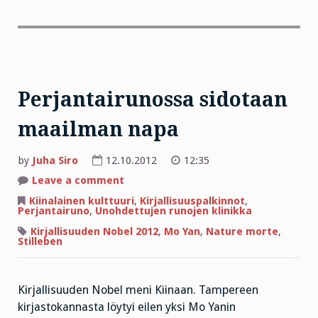
Perjantairunossa sidotaan
maailman napa
by
Juha Siro
12.10.2012
12:35
on
Leave a comment
Perjantairunossa
sidotaan
Kiinalainen kulttuuri
,
Kirjallisuuspalkinnot
,
maailman
Perjantairuno
,
Unohdettujen runojen klinikka
napa
Kirjallisuuden Nobel 2012
,
Mo Yan
,
Nature morte
,
Stilleben
Kirjallisuuden Nobel meni Kiinaan. Tampereen
kirjastokannasta löytyi eilen yksi Mo Yanin