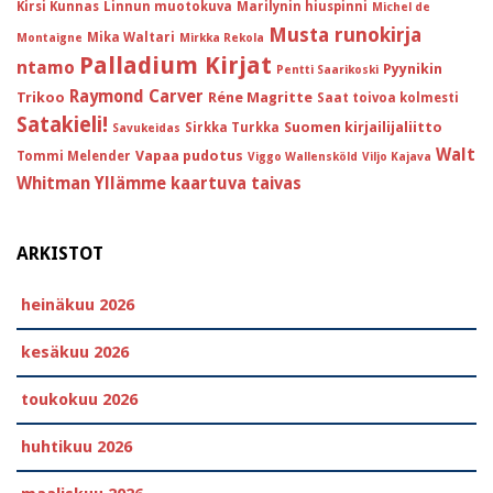
Kirsi Kunnas
Linnun muotokuva
Marilynin hiuspinni
Michel de
Musta runokirja
Mika Waltari
Montaigne
Mirkka Rekola
Palladium Kirjat
ntamo
Pyynikin
Pentti Saarikoski
Raymond Carver
Trikoo
Réne Magritte
Saat toivoa kolmesti
Satakieli!
Suomen kirjailijaliitto
Sirkka Turkka
Savukeidas
Walt
Vapaa pudotus
Tommi Melender
Viggo Wallensköld
Viljo Kajava
Whitman
Yllämme kaartuva taivas
ARKISTOT
heinäkuu 2026
kesäkuu 2026
toukokuu 2026
huhtikuu 2026