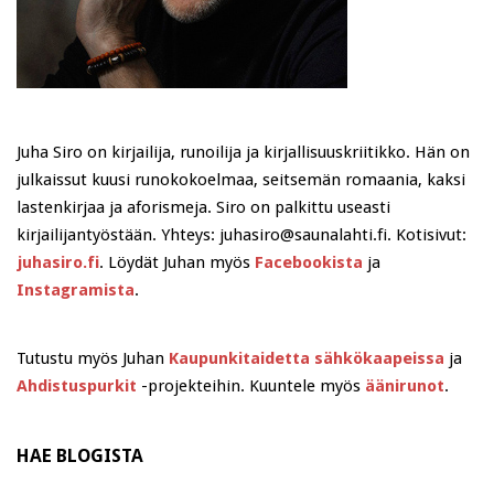
Juha Siro on kirjailija, runoilija ja kirjallisuuskriitikko. Hän on
julkaissut kuusi runokokoelmaa, seitsemän romaania, kaksi
lastenkirjaa ja aforismeja. Siro on palkittu useasti
kirjailijantyöstään. Yhteys: juhasiro@saunalahti.fi. Kotisivut:
juhasiro.fi
. Löydät Juhan myös
Facebookista
ja
Instagramista
.
Tutustu myös Juhan
Kaupunkitaidetta sähkökaapeissa
ja
Ahdistuspurkit
-projekteihin. Kuuntele myös
äänirunot
.
HAE BLOGISTA