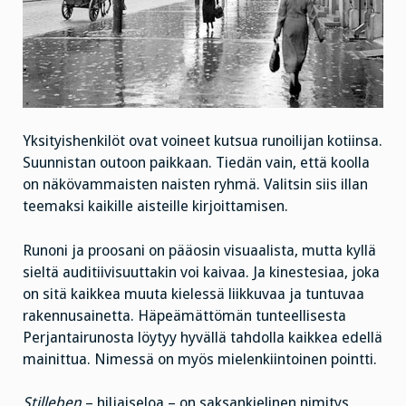
Yksityishenkilöt ovat voineet kutsua runoilijan kotiinsa.
Suunnistan outoon paikkaan. Tiedän vain, että koolla
on näkövammaisten naisten ryhmä. Valitsin siis illan
teemaksi kaikille aisteille kirjoittamisen.
Runoni ja proosani on pääosin visuaalista, mutta kyllä
sieltä auditiivisuuttakin voi kaivaa. Ja kinestesiaa, joka
on sitä kaikkea muuta kielessä liikkuvaa ja tuntuvaa
rakennusainetta. Häpeämättömän tunteellisesta
Perjantairunosta löytyy hyvällä tahdolla kaikkea edellä
mainittua. Nimessä on myös mielenkiintoinen pointti.
Stilleben
– hiljaiseloa – on saksankielinen nimitys