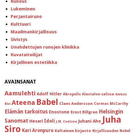
Runous
Lukeminen
Perjantairuno
Kulttuuri
Maailmankirjallisuus
Sivistys
Unohdettujen runojen klinikka
Kuvataiteilijat
Kirjallinen estetiikka
AVAINSANAT
Aamulehti
Adolf Hitler
Akropolis
Alastalon salissa
Aleksis
Babel
Ateena
Claes Andersson
Cormac McCarthy
Kivi
Helsingin
Elämän tarkoitus
Enostone
Ernst Billgren
Juha
Sanomat
Idoli
Hesari
Juhani Aho
J.M. Coetzee
Siro
Kari Aronpuro
Keltainen kirjasto
Kirjallisuuden Nobel