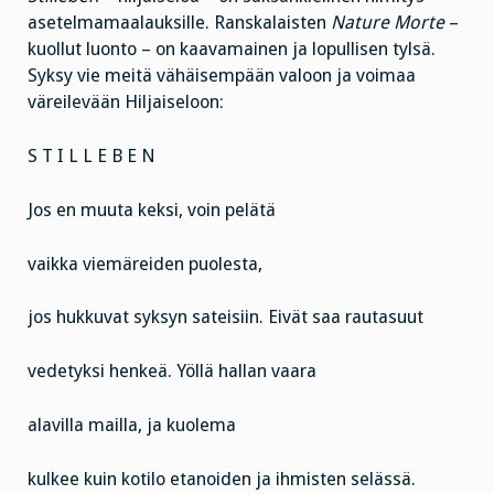
asetelmamaalauksille. Ranskalaisten
Nature Morte
–
kuollut luonto – on kaavamainen ja lopullisen tylsä.
Syksy vie meitä vähäisempään valoon ja voimaa
väreilevään Hiljaiseloon:
S T I L L E B E N
Jos en muuta keksi, voin pelätä
vaikka viemäreiden puolesta,
jos hukkuvat syksyn sateisiin. Eivät saa rautasuut
vedetyksi henkeä. Yöllä hallan vaara
alavilla mailla, ja kuolema
kulkee kuin kotilo etanoiden ja ihmisten selässä.