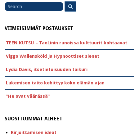
Search
Search
for
VIIMEISIMMÄT POSTAUKSET
TEEN KUTSU – TaoLinin runoissa kulttuurit kohtaavat
Viggo Wallensköld ja Hypnoottiset sienet
Lydia Davis, itsetietoisuuden taikuri
Lukemisen taito kehittyy koko elämän ajan
”He ovat väärässä”
SUOSITUIMMAT AIHEET
Kirjoittamisen ideat