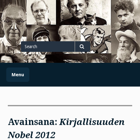
Skip
to
content
Search
for
Search
Menu
Avainsana:
Kirjallisuuden
Nobel 2012