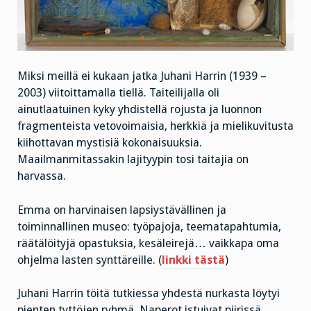
Miksi meillä ei kukaan jatka Juhani Harrin (1939 –
2003) viitoittamalla tiellä. Taiteilijalla oli
ainutlaatuinen kyky yhdistellä rojusta ja luonnon
fragmenteista vetovoimaisia, herkkiä ja mielikuvitusta
kiihottavan mystisiä kokonaisuuksia.
Maailmanmitassakin lajityypin tosi taitajia on
harvassa.
Emma on harvinaisen lapsiystävällinen ja
toiminnallinen museo: työpajoja, teematapahtumia,
räätälöityjä opastuksia, kesäleirejä… vaikkapa oma
ohjelma lasten synttäreille. (
linkki tästä
)
Juhani Harrin töitä tutkiessa yhdestä nurkasta löytyi
pienten tyttöjen ryhmä. Naperot istuivat piirissä