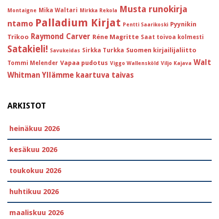
Musta runokirja
Mika Waltari
Montaigne
Mirkka Rekola
Palladium Kirjat
ntamo
Pyynikin
Pentti Saarikoski
Raymond Carver
Trikoo
Réne Magritte
Saat toivoa kolmesti
Satakieli!
Suomen kirjailijaliitto
Sirkka Turkka
Savukeidas
Walt
Vapaa pudotus
Tommi Melender
Viggo Wallensköld
Viljo Kajava
Whitman
Yllämme kaartuva taivas
ARKISTOT
heinäkuu 2026
kesäkuu 2026
toukokuu 2026
huhtikuu 2026
maaliskuu 2026