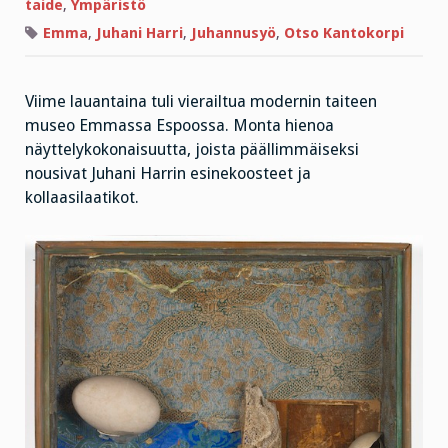
tarinan
taide
,
Ympäristö
Emma
,
Juhani Harri
,
Juhannusyö
,
Otso Kantokorpi
Viime lauantaina tuli vierailtua modernin taiteen
museo Emmassa Espoossa. Monta hienoa
näyttelykokonaisuutta, joista päällimmäiseksi
nousivat Juhani Harrin esinekoosteet ja
kollaasilaatikot.