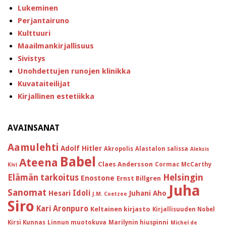
Lukeminen
Perjantairuno
Kulttuuri
Maailmankirjallisuus
Sivistys
Unohdettujen runojen klinikka
Kuvataiteilijat
Kirjallinen estetiikka
AVAINSANAT
Aamulehti
Adolf Hitler
Akropolis
Alastalon salissa
Aleksis
Babel
Ateena
Claes Andersson
Cormac McCarthy
Kivi
Helsingin
Elämän tarkoitus
Enostone
Ernst Billgren
Juha
Sanomat
Idoli
Hesari
Juhani Aho
J.M. Coetzee
Siro
Kari Aronpuro
Keltainen kirjasto
Kirjallisuuden Nobel
Kirsi Kunnas
Linnun muotokuva
Marilynin hiuspinni
Michel de