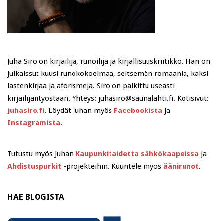
Juha Siro on kirjailija, runoilija ja kirjallisuuskriitikko. Hän on
julkaissut kuusi runokokoelmaa, seitsemän romaania, kaksi
lastenkirjaa ja aforismeja. Siro on palkittu useasti
kirjailijantyöstään. Yhteys: juhasiro@saunalahti.fi. Kotisivut:
juhasiro.fi
. Löydät Juhan myös
Facebookista
ja
Instagramista
.
Tutustu myös Juhan
Kaupunkitaidetta sähkökaapeissa
ja
Ahdistuspurkit
-projekteihin. Kuuntele myös
äänirunot
.
HAE BLOGISTA
Search
Search