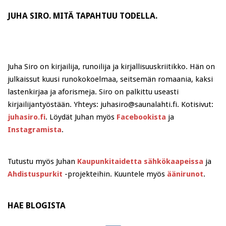
JUHA SIRO. MITÄ TAPAHTUU TODELLA.
Juha Siro on kirjailija, runoilija ja kirjallisuuskriitikko. Hän on
julkaissut kuusi runokokoelmaa, seitsemän romaania, kaksi
lastenkirjaa ja aforismeja. Siro on palkittu useasti
kirjailijantyöstään. Yhteys: juhasiro@saunalahti.fi. Kotisivut:
juhasiro.fi
. Löydät Juhan myös
Facebookista
ja
Instagramista
.
Tutustu myös Juhan
Kaupunkitaidetta sähkökaapeissa
ja
Ahdistuspurkit
-projekteihin. Kuuntele myös
äänirunot
.
HAE BLOGISTA
Search