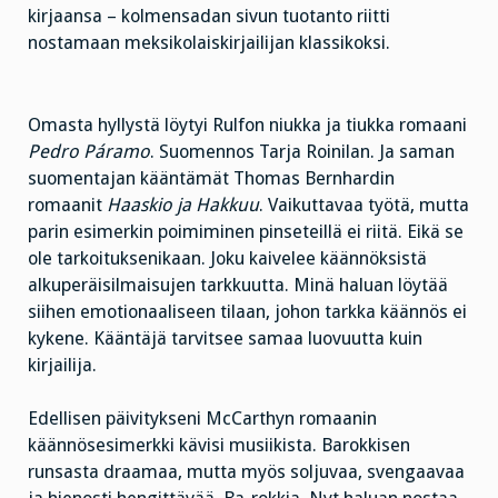
kirjaansa – kolmensadan sivun tuotanto riitti
nostamaan meksikolaiskirjailijan klassikoksi.
Omasta hyllystä löytyi Rulfon niukka ja tiukka romaani
Pedro Páramo
. Suomennos Tarja Roinilan. Ja saman
suomentajan kääntämät Thomas Bernhardin
romaanit
Haaskio ja Hakkuu
. Vaikuttavaa työtä, mutta
parin esimerkin poimiminen pinseteillä ei riitä. Eikä se
ole tarkoituksenikaan. Joku kaivelee käännöksistä
alkuperäisilmaisujen tarkkuutta. Minä haluan löytää
siihen emotionaaliseen tilaan, johon tarkka käännös ei
kykene. Kääntäjä tarvitsee samaa luovuutta kuin
kirjailija.
Edellisen päivitykseni McCarthyn romaanin
käännösesimerkki kävisi musiikista. Barokkisen
runsasta draamaa, mutta myös soljuvaa, svengaavaa