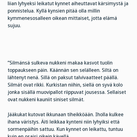
liian lyhyeksi leikatut kynnet aiheuttavat kärsimystä ja
ponnistelua. Kyllä kynsien pitää olla millin
kymmenesosalleen oikean mittaiset, jotta elämä
sujuu.
”Silmänsä sulkeva nukkeni makaa kasvot tuolin
toppaukseen päin. Käännän sen selälleen. Siltä on
lähtenyt nenä. Sillä on paksut talvivaatteet päällä.
Silmät ovat rikki. Kurkistan niihin, siellä on syvä kolo
jonka sisällä muovipallot riippuvat jousessa. Sellaiset
ovat nukkeni kauniit siniset silmät.
Jääkukat kutovat ikkunaan tiheikköään. Iholla kulkee
ihana väristys. Äiti leikkaa kynteni niin lyhyiksi että
sormenpäihin sattuu. Kun kynnet on leikattu, tuntuu
kuin en osaisi oikein kävellä.