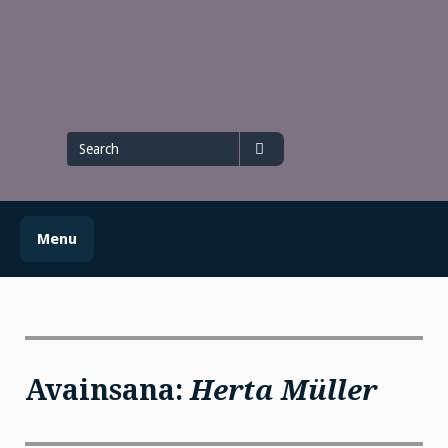
Skip
to
content
Search
for
Search
Menu
Avainsana:
Herta Müller