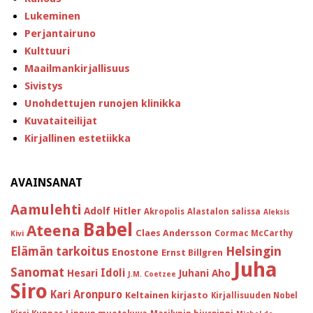
Lukeminen
Perjantairuno
Kulttuuri
Maailmankirjallisuus
Sivistys
Unohdettujen runojen klinikka
Kuvataiteilijat
Kirjallinen estetiikka
AVAINSANAT
Aamulehti
Adolf Hitler
Akropolis
Alastalon salissa
Aleksis
Babel
Ateena
Claes Andersson
Cormac McCarthy
Kivi
Helsingin
Elämän tarkoitus
Enostone
Ernst Billgren
Juha
Sanomat
Idoli
Hesari
Juhani Aho
J.M. Coetzee
Siro
Kari Aronpuro
Keltainen kirjasto
Kirjallisuuden Nobel