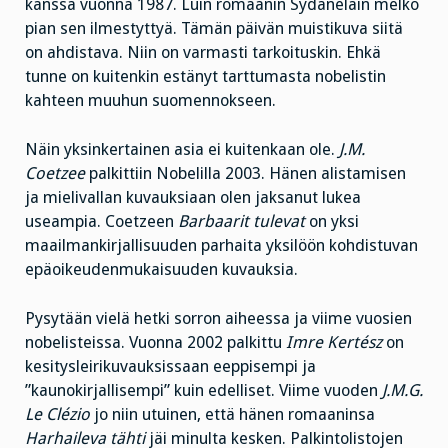
kanssa vuonna 1987. Luin romaanin Sydäneläin melko
pian sen ilmestyttyä. Tämän päivän muistikuva siitä
on ahdistava. Niin on varmasti tarkoituskin. Ehkä
tunne on kuitenkin estänyt tarttumasta nobelistin
kahteen muuhun suomennokseen.
Näin yksinkertainen asia ei kuitenkaan ole.
J.M.
Coetzee
palkittiin Nobelilla 2003. Hänen alistamisen
ja mielivallan kuvauksiaan olen jaksanut lukea
useampia. Coetzeen
Barbaarit tulevat
on yksi
maailmankirjallisuuden parhaita yksilöön kohdistuvan
epäoikeudenmukaisuuden kuvauksia.
Pysytään vielä hetki sorron aiheessa ja viime vuosien
nobelisteissa. Vuonna 2002 palkittu
Imre Kertész
on
kesitysleirikuvauksissaan eeppisempi ja
”kaunokirjallisempi” kuin edelliset. Viime vuoden
J.M.G.
Le Clézio
jo niin utuinen, että hänen romaaninsa
Harhaileva tähti
jäi minulta kesken. Palkintolistojen