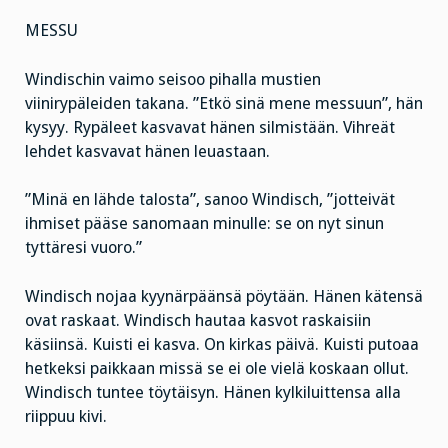
MESSU
Windischin vaimo seisoo pihalla mustien
viinirypäleiden takana. ”Etkö sinä mene messuun”, hän
kysyy. Rypäleet kasvavat hänen silmistään. Vihreät
lehdet kasvavat hänen leuastaan.
”Minä en lähde talosta”, sanoo Windisch, ”jotteivät
ihmiset pääse sanomaan minulle: se on nyt sinun
tyttäresi vuoro.”
Windisch nojaa kyynärpäänsä pöytään. Hänen kätensä
ovat raskaat. Windisch hautaa kasvot raskaisiin
käsiinsä. Kuisti ei kasva. On kirkas päivä. Kuisti putoaa
hetkeksi paikkaan missä se ei ole vielä koskaan ollut.
Windisch tuntee töytäisyn. Hänen kylkiluittensa alla
riippuu kivi.