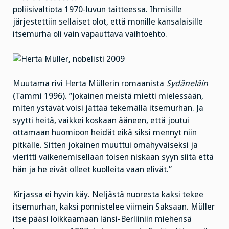
poliisivaltiota 1970-luvun taitteessa. Ihmisille
järjestettiin sellaiset olot, että monille kansalaisille
itsemurha oli vain vapauttava vaihtoehto.
Muutama rivi Herta Müllerin romaanista
Sydäneläin
(Tammi 1996). ”Jokainen meistä mietti mielessään,
miten ystävät voisi jättää tekemällä itsemurhan. Ja
syytti heitä, vaikkei koskaan ääneen, että joutui
ottamaan huomioon heidät eikä siksi mennyt niin
pitkälle. Sitten jokainen muuttui omahyväiseksi ja
vieritti vaikenemisellaan toisen niskaan syyn siitä että
hän ja he eivät olleet kuolleita vaan elivät.”
Kirjassa ei hyvin käy. Neljästä nuoresta kaksi tekee
itsemurhan, kaksi ponnistelee viimein Saksaan. Müller
itse pääsi loikkaamaan länsi-Berliiniin miehensä