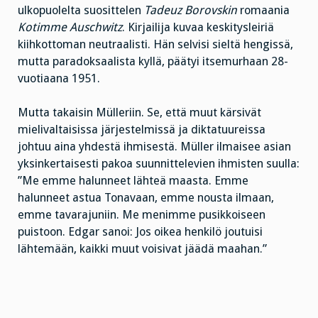
ulkopuolelta suosittelen
Tadeuz Borovskin
romaania
Kotimme Auschwitz
. Kirjailija kuvaa keskitysleiriä
kiihkottoman neutraalisti. Hän selvisi sieltä hengissä,
mutta paradoksaalista kyllä, päätyi itsemurhaan 28-
vuotiaana 1951.
Mutta takaisin Mülleriin. Se, että muut kärsivät
mielivaltaisissa järjestelmissä ja diktatuureissa
johtuu aina yhdestä ihmisestä. Müller ilmaisee asian
yksinkertaisesti pakoa suunnittelevien ihmisten suulla:
”Me emme halunneet lähteä maasta. Emme
halunneet astua Tonavaan, emme nousta ilmaan,
emme tavarajuniin. Me menimme pusikkoiseen
puistoon. Edgar sanoi: Jos oikea henkilö joutuisi
lähtemään, kaikki muut voisivat jäädä maahan.”