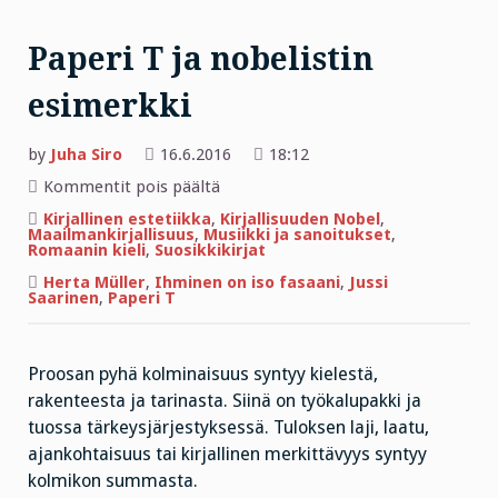
Paperi T ja nobelistin
esimerkki
by
Juha Siro
16.6.2016
18:12
artikkelissa
Kommentit pois päältä
Paperi
T
Kirjallinen estetiikka
,
Kirjallisuuden Nobel
,
ja
Maailmankirjallisuus
,
Musiikki ja sanoitukset
,
nobelistin
Romaanin kieli
,
Suosikkikirjat
esimerkki
Herta Müller
,
Ihminen on iso fasaani
,
Jussi
Saarinen
,
Paperi T
Proosan pyhä kolminaisuus syntyy kielestä,
rakenteesta ja tarinasta. Siinä on työkalupakki ja
tuossa tärkeysjärjestyksessä. Tuloksen laji, laatu,
ajankohtaisuus tai kirjallinen merkittävyys syntyy
kolmikon summasta.