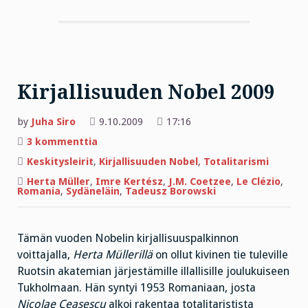
Kirjallisuuden Nobel 2009
by
Juha Siro
9.10.2009
17:16
artikkeliin
3 kommenttia
Kirjallisuuden
Nobel
Keskitysleirit
,
Kirjallisuuden Nobel
,
Totalitarismi
2009
Herta Müller
,
Imre Kertész
,
J.M. Coetzee
,
Le Clézio
,
Romania
,
Sydäneläin
,
Tadeusz Borowski
Tämän vuoden Nobelin kirjallisuuspalkinnon
voittajalla,
Herta Müllerillä
on ollut kivinen tie tuleville
Ruotsin akatemian järjestämille illallisille joulukuiseen
Tukholmaan. Hän syntyi 1953 Romaniaan, josta
Nicolae Ceasescu
alkoi rakentaa totalitaristista