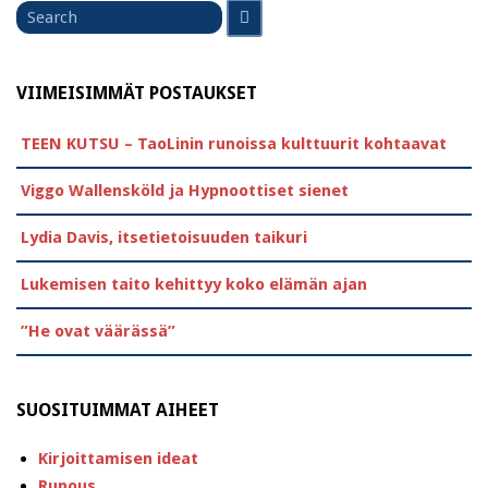
Search
for
VIIMEISIMMÄT POSTAUKSET
TEEN KUTSU – TaoLinin runoissa kulttuurit kohtaavat
Viggo Wallensköld ja Hypnoottiset sienet
Lydia Davis, itsetietoisuuden taikuri
Lukemisen taito kehittyy koko elämän ajan
”He ovat väärässä”
SUOSITUIMMAT AIHEET
Kirjoittamisen ideat
Runous