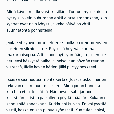
Minä kävelen jatkuvasti käsilläni. Tuntuu myös kuin en
pystyisi oikein puhumaan enkä ajattelemaankaan, kun
kynnet ovat näin lyhyet. Ja koko päivä on yhtä
suunnatonta ponnistelua.
Jääkukat syövät omat lehtensä, niillä on maitomaisten
sokeiden silmien ilme. Pöydällä höyryää kuuma
makaronisoppa. Äiti sanoo: nyt syömään, ja jos en ole
heti ensi käskystä paikalla, seiso ihan pöydän reunan
vieressä, äidin kovan käden jälki piirtyy poskeeni.
Isoisää saa huutaa monta kertaa. Joskus uskon hänen
tekevän niin minun mielikseni. Minä pidän hänestä
kun hän ei tottele äitiä. Hän pesee sahajauhon
käsistään ja istuu paikalleen pöydänpäähän. Kukaan ei
sano enää sanaakaan. Kurkkuani kuivaa. En voi pyytää
vettä, koska en saa puhua syödessä. Kun tulen isoksi,