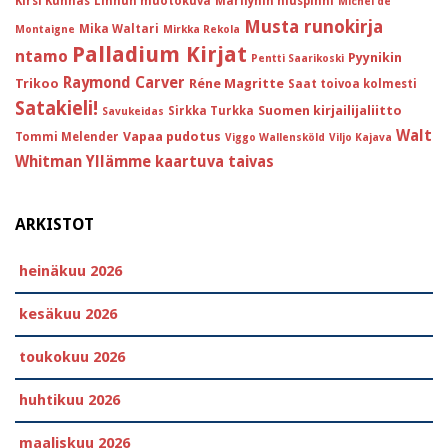
Kirsi Kunnas
Linnun muotokuva
Marilynin hiuspinni
Michel de
Musta runokirja
Mika Waltari
Montaigne
Mirkka Rekola
Palladium Kirjat
ntamo
Pyynikin
Pentti Saarikoski
Raymond Carver
Trikoo
Réne Magritte
Saat toivoa kolmesti
Satakieli!
Suomen kirjailijaliitto
Sirkka Turkka
Savukeidas
Walt
Vapaa pudotus
Tommi Melender
Viggo Wallensköld
Viljo Kajava
Whitman
Yllämme kaartuva taivas
ARKISTOT
heinäkuu 2026
kesäkuu 2026
toukokuu 2026
huhtikuu 2026
maaliskuu 2026