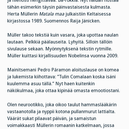
ja hienosti hengittävää. Ba-rokkia. Nyt haluan nostaa
tähän esimerkin täysin päinvastaisesta kulmasta.
Herta Müllerin
Matala maa
julkaistiin Keltaisessa
kirjastossa 1989. Suomennos Raija Jänicken.
Müller takoo tekstiä kuin vasara, joka upottaa naulan
lautaan. Pelkkiä päälauseita. Lyhyitä. Silloin tällöin
sivulause sekaan. Myönnytyksenä tekstin rytmille.
Müller kuittasi kirjallisuuden Nobelinsa vuonna 2009.
Mainitsemani Pedro Páramon aloituslause on komea
ja lukemista kiihottava: ”Tulin Comalaan koska isäni
kuulemma asuu tällä.” Nyt haen kuitenkin
näkökulmaa, joka ottaa kipinää omasta emootiostani.
Olen neurootikko, joka oikoo taulut hammaslääkärin
vastaanotolla ja nyppii kotona pullanmurut lattialta.
Väärät sukat pilaavat päivän, ja samaistun
voimakkaasti Müllerin romaanin katkelmaan, jossa