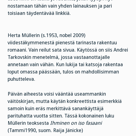
nostamaan tähän vain yhden lainauksen ja pari
toisiaan täydentävää linkkiä.
Herta Müllerin (s.1953, nobel 2009)
viidestäkymmenestä pienestä tarinasta rakentuu
romaani. Vain reilut sata sivua. Käytössä on siis Andrei
Tarkovskin menetelmä, jossa vastaanottajalle
annetaan vain vähän. Kun lukija tai katsoja rakentaa
loput omassa päässään, tulos on mahdollisimman
puhutteleva.
Päivän aiheesta voisi vääntää useammankin
väitöskirjan, mutta käytän konkreettista esimerkkiä
samoin kuin eräs merkittävä sanankäyttäjä
parituhatta vuotta sitten. Tässä kokonainen luku
Müllerin teoksesta
Ihminen on iso fasaani
(Tammi1990, suom. Raija Jänicke)