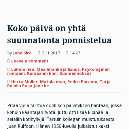
Koko päivä on yhtä
suunnatonta ponnistelua
by
Juha Siro
7.11.2017
14:27
on
Leave a comment
Koko
päivä
Lukeminen
,
Maailmankirjallisuus
,
Psykologinen
on
romaani
,
Romaanin kieli
,
Suomennokset
yhtä
suunnatonta
Herta Müller
,
Matala maa
,
Pedro Páramo
,
Tarja
ponnistelua
Roinila Raija Jänicke
Pitää vielä tarttua edellisen päivityksen häntään, jossa
kehuin kääntäjän työtä. Juttu otti lisää kipinää ja
selailin kotihyllyjä. Tartuin kollegan muistutuksesta
Juan Rulfoon. Hänen 1950-luvulla julkaistut kaksi