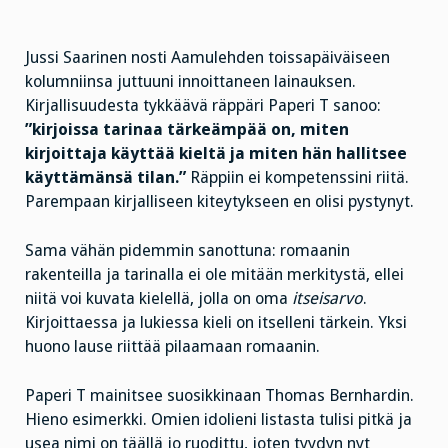
Jussi Saarinen nosti Aamulehden toissapäiväiseen
kolumniinsa juttuuni innoittaneen lainauksen.
Kirjallisuudesta tykkäävä räppäri Paperi T sanoo:
”kirjoissa tarinaa tärkeämpää on, miten
kirjoittaja käyttää kieltä ja miten hän hallitsee
käyttämänsä tilan.”
Räppiin ei kompetenssini riitä.
Parempaan kirjalliseen kiteytykseen en olisi pystynyt.
Sama vähän pidemmin sanottuna: romaanin
rakenteilla ja tarinalla ei ole mitään merkitystä, ellei
niitä voi kuvata kielellä, jolla on oma
itseisarvo
.
Kirjoittaessa ja lukiessa kieli on itselleni tärkein. Yksi
huono lause riittää pilaamaan romaanin.
Paperi T mainitsee suosikkinaan Thomas Bernhardin.
Hieno esimerkki. Omien idolieni listasta tulisi pitkä ja
usea nimi on täällä jo ruodittu, joten tyydyn nyt