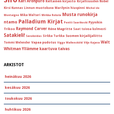
Kari Aronpuro
Keltainen kirjasto
Kirjallisuuden Nobel
Kirsi Kunnas
Linnun muotokuva
Marilynin hiuspinni
Michel de
Musta runokirja
Mika Waltari
Montaigne
Mirkka Rekola
Palladium Kirjat
ntamo
Pyynikin
Pentti Saarikoski
Raymond Carver
Trikoo
Réne Magritte
Saat toivoa kolmesti
Satakieli!
Suomen kirjailijaliitto
Sirkka Turkka
Savukeidas
Walt
Vapaa pudotus
Tommi Melender
Viggo Wallensköld
Viljo Kajava
Whitman
Yllämme kaartuva taivas
ARKISTOT
heinäkuu 2026
kesäkuu 2026
toukokuu 2026
huhtikuu 2026