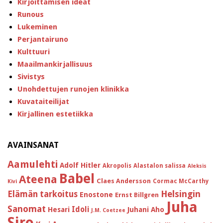
Kirjoittamisen ideat
Runous
Lukeminen
Perjantairuno
Kulttuuri
Maailmankirjallisuus
Sivistys
Unohdettujen runojen klinikka
Kuvataiteilijat
Kirjallinen estetiikka
AVAINSANAT
Aamulehti
Adolf Hitler
Akropolis
Alastalon salissa
Aleksis
Babel
Ateena
Claes Andersson
Cormac McCarthy
Kivi
Helsingin
Elämän tarkoitus
Enostone
Ernst Billgren
Juha
Sanomat
Idoli
Hesari
Juhani Aho
J.M. Coetzee
Siro