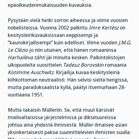
epäoikeudenmukaisuuden kuvauksia.
Pysytään vielä hetki sorron aiheessa ja viime vuosien
nobelisteissa. Vuonna 2002 palkittu
Imre Kertész
on
kesitysleirikuvauksissaan eeppisempi ja
”kaunokirjallisempi” kuin edelliset. Viime vuoden
J.M.G.
Le Clézio
jo niin utuinen, että hänen romaaninsa
Harhaileva tähti
jäi minulta kesken. Palkintolistojen
ulkopuolelta suosittelen
Tadeuz Borovskin
romaania
Kotimme Auschwitz
. Kirjailija kuvaa keskitysleiriä
kiihkottoman neutraalisti. Hän selvisi sieltä hengissä,
mutta paradoksaalista kyllä, päätyi itsemurhaan 28-
vuotiaana 1951.
Mutta takaisin Mülleriin. Se, että muut kärsivät
mielivaltaisissa järjestelmissä ja diktatuureissa
johtuu aina yhdestä ihmisestä. Müller ilmaisee asian
yksinkertaisesti pakoa suunnittelevien ihmisten suulla: