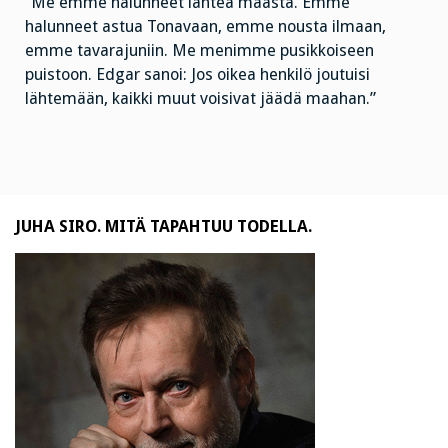
”Me emme halunneet lähteä maasta. Emme
halunneet astua Tonavaan, emme nousta ilmaan,
emme tavarajuniin. Me menimme pusikkoiseen
puistoon. Edgar sanoi: Jos oikea henkilö joutuisi
lähtemään, kaikki muut voisivat jäädä maahan.”
JUHA SIRO. MITÄ TAPAHTUU TODELLA.