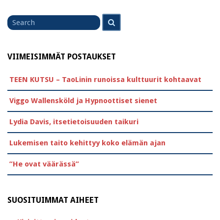
Search
Search
for
VIIMEISIMMÄT POSTAUKSET
TEEN KUTSU – TaoLinin runoissa kulttuurit kohtaavat
Viggo Wallensköld ja Hypnoottiset sienet
Lydia Davis, itsetietoisuuden taikuri
Lukemisen taito kehittyy koko elämän ajan
”He ovat väärässä”
SUOSITUIMMAT AIHEET