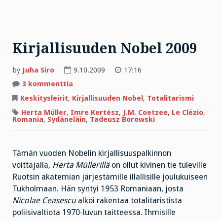
Kirjallisuuden Nobel 2009
by
Juha Siro
9.10.2009
17:16
artikkeliin
3 kommenttia
Kirjallisuuden
Nobel
Keskitysleirit
,
Kirjallisuuden Nobel
,
Totalitarismi
2009
Herta Müller
,
Imre Kertész
,
J.M. Coetzee
,
Le Clézio
,
Romania
,
Sydäneläin
,
Tadeusz Borowski
Tämän vuoden Nobelin kirjallisuuspalkinnon
voittajalla,
Herta Müllerillä
on ollut kivinen tie tuleville
Ruotsin akatemian järjestämille illallisille joulukuiseen
Tukholmaan. Hän syntyi 1953 Romaniaan, josta
Nicolae Ceasescu
alkoi rakentaa totalitaristista
poliisivaltiota 1970-luvun taitteessa. Ihmisille