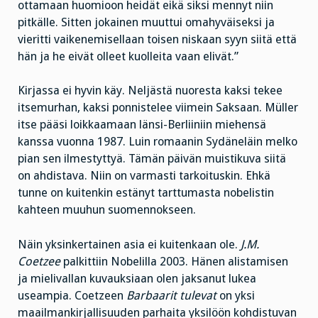
ottamaan huomioon heidät eikä siksi mennyt niin
pitkälle. Sitten jokainen muuttui omahyväiseksi ja
vieritti vaikenemisellaan toisen niskaan syyn siitä että
hän ja he eivät olleet kuolleita vaan elivät.”
Kirjassa ei hyvin käy. Neljästä nuoresta kaksi tekee
itsemurhan, kaksi ponnistelee viimein Saksaan. Müller
itse pääsi loikkaamaan länsi-Berliiniin miehensä
kanssa vuonna 1987. Luin romaanin Sydäneläin melko
pian sen ilmestyttyä. Tämän päivän muistikuva siitä
on ahdistava. Niin on varmasti tarkoituskin. Ehkä
tunne on kuitenkin estänyt tarttumasta nobelistin
kahteen muuhun suomennokseen.
Näin yksinkertainen asia ei kuitenkaan ole.
J.M.
Coetzee
palkittiin Nobelilla 2003. Hänen alistamisen
ja mielivallan kuvauksiaan olen jaksanut lukea
useampia. Coetzeen
Barbaarit tulevat
on yksi
maailmankirjallisuuden parhaita yksilöön kohdistuvan