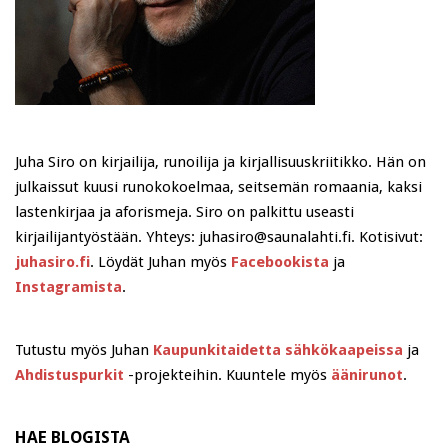
Juha Siro on kirjailija, runoilija ja kirjallisuuskriitikko. Hän on
julkaissut kuusi runokokoelmaa, seitsemän romaania, kaksi
lastenkirjaa ja aforismeja. Siro on palkittu useasti
kirjailijantyöstään. Yhteys: juhasiro@saunalahti.fi. Kotisivut:
juhasiro.fi
. Löydät Juhan myös
Facebookista
ja
Instagramista
.
Tutustu myös Juhan
Kaupunkitaidetta sähkökaapeissa
ja
Ahdistuspurkit
-projekteihin. Kuuntele myös
äänirunot
.
HAE BLOGISTA