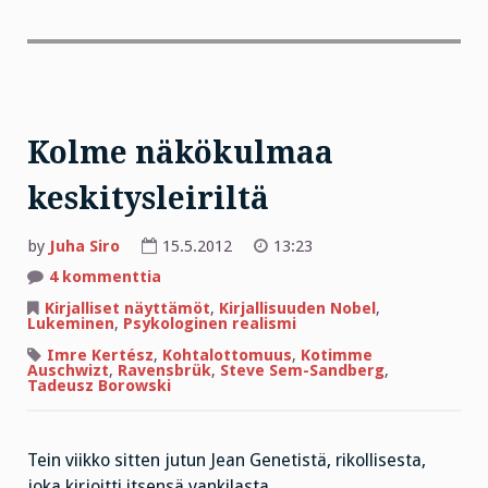
Kolme näkökulmaa
keskitysleiriltä
by
Juha Siro
15.5.2012
13:23
artikkeliin
4 kommenttia
Kolme
näkökulmaa
Kirjalliset näyttämöt
,
Kirjallisuuden Nobel
,
keskitysleiriltä
Lukeminen
,
Psykologinen realismi
Imre Kertész
,
Kohtalottomuus
,
Kotimme
Auschwizt
,
Ravensbrük
,
Steve Sem-Sandberg
,
Tadeusz Borowski
Tein viikko sitten jutun Jean Genetistä, rikollisesta,
joka kirjoitti itsensä vankilasta