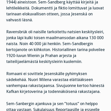
1944) aineistoon. Sem-Sandberg käyttää kirjeitä ja
lehtileikkeitä. Dokumentti ja fiktio lomittuvat ja luovat
tarinaan elokuvallisen otteen, jossa Jesenská on
vahvasti läsnä.
Ravensbrük oli naisille tarkoitettu natsien keskitysleiri,
jonka läpi kulki toisen maailmansodan aikana 130 000
naista. Noin 40 000 jäi henkiin. Sem-Sandbergin
kertojanote on kiihkoton. Historiallinen tarina polveilee
1920-luvun Wienin ja Prahan arjesta ja
taiteilijaelämästä keskitysleirin kuolemiin.
Romaani ei sovittele Jesenskálle pyhimyksen
sädekehää. Nuori Milena varastaa elättääkseen
vanhempaa rakastajaansa. Sivujuonne kertoo hänestä
Kafkan kirjetoverina ja todennäköisenä rakastajana.
Sem-Sanbergin ajankuva ja sen ”totuus” on helppo
ottaa vastaan. Sukulaisuus Reportaasille ja esseelle