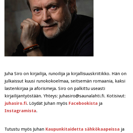
Juha Siro on kirjailija, runoilija ja kirjallisuuskriitikko. Hän on
julkaissut kuusi runokokoelmaa, seitsemän romaania, kaksi
lastenkirjaa ja aforismeja. Siro on palkittu useasti
kirjailijantyöstään. Yhteys: juhasiro@saunalahti.fi. Kotisivut:
juhasiro.fi
. Löydät Juhan myös
Facebookista
ja
Instagramista
.
Tutustu myös Juhan
Kaupunkitaidetta sähkökaapeissa
ja