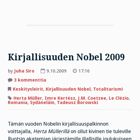
Kirjallisuuden Nobel 2009
by
Juha Siro
9.10.2009
17:16
artikkeliin
3 kommenttia
Kirjallisuuden
Nobel
Keskitysleirit
,
Kirjallisuuden Nobel
,
Totalitarismi
2009
Herta Müller
,
Imre Kertész
,
J.M. Coetzee
,
Le Clézio
,
Romania
,
Sydäneläin
,
Tadeusz Borowski
Tämän vuoden Nobelin kirjallisuuspalkinnon
voittajalla,
Herta Müllerillä
on ollut kivinen tie tuleville
Ruotsin akatemian järjestämille illallisille joulukuiseen