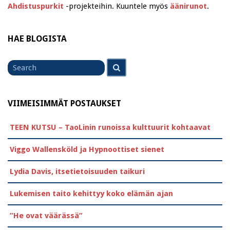
Ahdistuspurkit
-projekteihin. Kuuntele myös
äänirunot
.
HAE BLOGISTA
Search
Search
for
VIIMEISIMMÄT POSTAUKSET
TEEN KUTSU – TaoLinin runoissa kulttuurit kohtaavat
Viggo Wallensköld ja Hypnoottiset sienet
Lydia Davis, itsetietoisuuden taikuri
Lukemisen taito kehittyy koko elämän ajan
”He ovat väärässä”