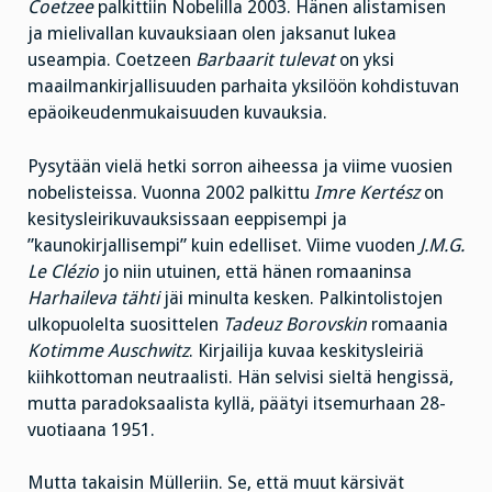
Coetzee
palkittiin Nobelilla 2003. Hänen alistamisen
ja mielivallan kuvauksiaan olen jaksanut lukea
useampia. Coetzeen
Barbaarit tulevat
on yksi
maailmankirjallisuuden parhaita yksilöön kohdistuvan
epäoikeudenmukaisuuden kuvauksia.
Pysytään vielä hetki sorron aiheessa ja viime vuosien
nobelisteissa. Vuonna 2002 palkittu
Imre Kertész
on
kesitysleirikuvauksissaan eeppisempi ja
”kaunokirjallisempi” kuin edelliset. Viime vuoden
J.M.G.
Le Clézio
jo niin utuinen, että hänen romaaninsa
Harhaileva tähti
jäi minulta kesken. Palkintolistojen
ulkopuolelta suosittelen
Tadeuz Borovskin
romaania
Kotimme Auschwitz
. Kirjailija kuvaa keskitysleiriä
kiihkottoman neutraalisti. Hän selvisi sieltä hengissä,
mutta paradoksaalista kyllä, päätyi itsemurhaan 28-
vuotiaana 1951.
Mutta takaisin Mülleriin. Se, että muut kärsivät