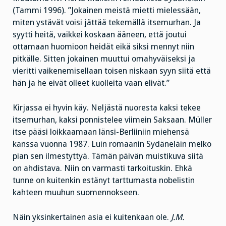
(Tammi 1996). ”Jokainen meistä mietti mielessään,
miten ystävät voisi jättää tekemällä itsemurhan. Ja
syytti heitä, vaikkei koskaan ääneen, että joutui
ottamaan huomioon heidät eikä siksi mennyt niin
pitkälle. Sitten jokainen muuttui omahyväiseksi ja
vieritti vaikenemisellaan toisen niskaan syyn siitä että
hän ja he eivät olleet kuolleita vaan elivät.”
Kirjassa ei hyvin käy. Neljästä nuoresta kaksi tekee
itsemurhan, kaksi ponnistelee viimein Saksaan. Müller
itse pääsi loikkaamaan länsi-Berliiniin miehensä
kanssa vuonna 1987. Luin romaanin Sydäneläin melko
pian sen ilmestyttyä. Tämän päivän muistikuva siitä
on ahdistava. Niin on varmasti tarkoituskin. Ehkä
tunne on kuitenkin estänyt tarttumasta nobelistin
kahteen muuhun suomennokseen.
Näin yksinkertainen asia ei kuitenkaan ole.
J.M.