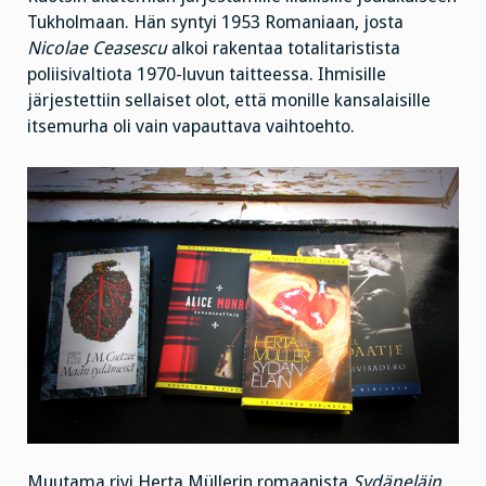
Tukholmaan. Hän syntyi 1953 Romaniaan, josta
Nicolae Ceasescu
alkoi rakentaa totalitaristista
poliisivaltiota 1970-luvun taitteessa. Ihmisille
järjestettiin sellaiset olot, että monille kansalaisille
itsemurha oli vain vapauttava vaihtoehto.
Muutama rivi Herta Müllerin romaanista
Sydäneläin