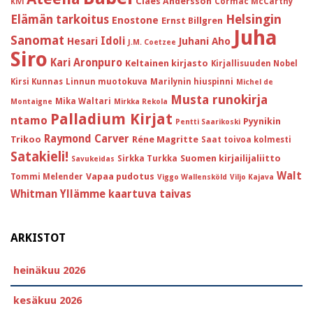
Claes Andersson
Cormac McCarthy
Kivi
Helsingin
Elämän tarkoitus
Enostone
Ernst Billgren
Juha
Sanomat
Idoli
Hesari
Juhani Aho
J.M. Coetzee
Siro
Kari Aronpuro
Keltainen kirjasto
Kirjallisuuden Nobel
Kirsi Kunnas
Linnun muotokuva
Marilynin hiuspinni
Michel de
Musta runokirja
Mika Waltari
Montaigne
Mirkka Rekola
Palladium Kirjat
ntamo
Pyynikin
Pentti Saarikoski
Raymond Carver
Trikoo
Réne Magritte
Saat toivoa kolmesti
Satakieli!
Suomen kirjailijaliitto
Sirkka Turkka
Savukeidas
Walt
Vapaa pudotus
Tommi Melender
Viggo Wallensköld
Viljo Kajava
Whitman
Yllämme kaartuva taivas
ARKISTOT
heinäkuu 2026
kesäkuu 2026