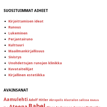
SUOSITUIMMAT AIHEET
Kirjoittamisen ideat
Runous
Lukeminen
Perjantairuno
Kulttuuri
Maailmankirjallisuus
Sivistys
Unohdettujen runojen klinikka
Kuvataiteilijat
Kirjallinen estetiikka
AVAINSANAT
Aamulehti
Adolf Hitler
Akropolis
Alastalon salissa
Aleksis
Babel
Ateena