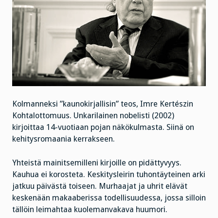
Kolmanneksi ”kaunokirjallisin” teos, Imre Kertészin
Kohtalottomuus. Unkarilainen nobelisti (2002)
kirjoittaa 14-vuotiaan pojan näkökulmasta. Siinä on
kehitysromaania kerrakseen.
Yhteistä mainitsemilleni kirjoille on pidättyvyys.
Kauhua ei korosteta. Keskitysleirin tuhontäyteinen arki
jatkuu päivästä toiseen. Murhaajat ja uhrit elävät
keskenään makaaberissa todellisuudessa, jossa silloin
tällöin leimahtaa kuolemanvakava huumori.