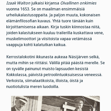
Izaak Walton
julkaisi kirjansa
Oivallinen onkimies
vuonna 1653. Se on maailman ensimmäisiä
urheilukalastusoppaita. Ja paljon muuta, kokonaisen
elämänfilosofian kuvaus. Yhtä tuore tänään kuin
kirjoittamisensa aikaan. Kirja tuskin kiinnostaa niitä,
joiden kalastukseen kuuluu trailerilla kuskattava vene,
muskelimoottori ja viisitoista vapaa vetämässä
vaappuja kohti kalatutkan kaikua.
Kerrostalokotini ikkunasta aukeaa Näsijärven selkä,
mutta mihin se riittäisi. Välillä pitää päästä merelle. Se
on syvälle painunut muisto lapsuuden kesistä
Kokkolassa, päivistä petroolintuoksuisessa veneessä.
Verkoista, siimalaatikoista, illoista, öistä ja
nuotiotulista meren luodoilla.