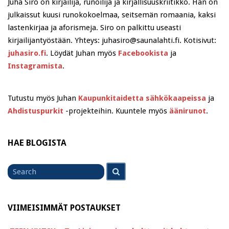
Juha Siro on kirjailija, runoilija ja kirjallisuuskriitikko. Hän on
julkaissut kuusi runokokoelmaa, seitsemän romaania, kaksi
lastenkirjaa ja aforismeja. Siro on palkittu useasti
kirjailijantyöstään. Yhteys: juhasiro@saunalahti.fi. Kotisivut:
juhasiro.fi
. Löydät Juhan myös
Facebookista
ja
Instagramista
.
Tutustu myös Juhan
Kaupunkitaidetta sähkökaapeissa
ja
Ahdistuspurkit
-projekteihin. Kuuntele myös
äänirunot
.
HAE BLOGISTA
Search
Search
for
VIIMEISIMMÄT POSTAUKSET