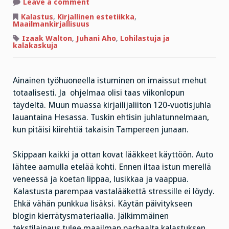
on
Leave a comment
!!**#+%**#…
pakko
Kalastus
,
Kirjallinen estetiikka
,
pitää
Maailmankirjallisuus
breikki!!
Izaak Walton
,
Juhani Aho
,
Lohilastuja ja
kalakaskuja
Ainainen työhuoneella istuminen on imaissut mehut
totaalisesti. Ja ohjelmaa olisi taas viikonlopun
täydeltä. Muun muassa kirjailijaliiton 120-vuotisjuhla
lauantaina Hesassa. Tuskin ehtisin juhlatunnelmaan,
kun pitäisi kiirehtiä takaisin Tampereen junaan.
Skippaan kaikki ja ottan kovat lääkkeet käyttöön. Auto
lähtee aamulla etelää kohti. Ennen iltaa istun merellä
veneessä ja koetan lippaa, lusikkaa ja vaappua.
Kalastusta parempaa vastalääkettä stressille ei löydy.
Ehkä vähän punkkua lisäksi. Käytän päivitykseen
blogin kierrätysmateriaalia. Jälkimmäinen
tekstilainaus tulee maailman parhaalta kalastuksen