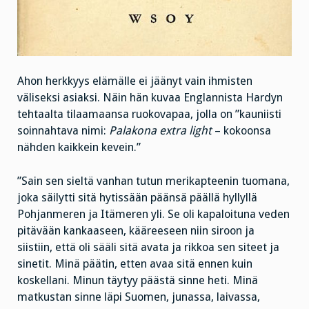
Ahon herkkyys elämälle ei jäänyt vain ihmisten
väliseksi asiaksi. Näin hän kuvaa Englannista Hardyn
tehtaalta tilaamaansa ruokovapaa, jolla on ”kauniisti
soinnahtava nimi:
Palakona extra light
– kokoonsa
nähden kaikkein kevein.”
”Sain sen sieltä vanhan tutun merikapteenin tuomana,
joka säilytti sitä hytissään päänsä päällä hyllyllä
Pohjanmeren ja Itämeren yli. Se oli kapaloituna veden
pitävään kankaaseen, kääreeseen niin siroon ja
siistiin, että oli sääli sitä avata ja rikkoa sen siteet ja
sinetit. Minä päätin, etten avaa sitä ennen kuin
koskellani. Minun täytyy päästä sinne heti. Minä
matkustan sinne läpi Suomen, junassa, laivassa,