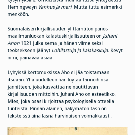
Hemingwayn
Vanhus ja meri
. Mutta tuttu esimerkki
menköön.
Suomalaisen kirjallisuuden ylittämätön panos
maailmanluokan kalastuskirjallisuuteen on
Juhani
Ahon
1921 julkaisema ja hänen viimeiseksi
teoksekseen jäänyt
Lohilastuja ja kalakaskuja
. Kevyt
nimi, painavaa asiaa.
Lyhyissä kertomuksissa Aho ei jää toistamaan
itseään. Yhä uudelleen hän löytää tarinoihinsa
jännitteen, joka kasvattaa ne nautittavan
kirjallisuuden mittoihin. Juhani Aho on esteetikko.
Mies, joka osasi kirjoittaa psykologisella otteella
tunteista. Pinnan alainen, näkymätön taso on
teksteissä aina läsnä harvinaisen voimakkaasti.