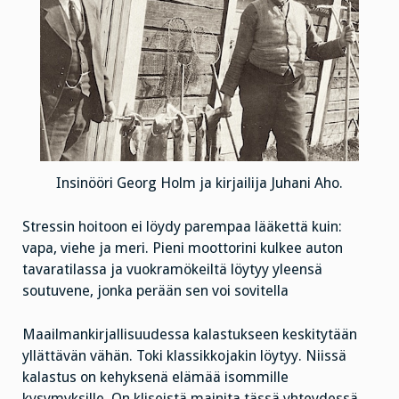
Insinööri Georg Holm ja kirjailija Juhani Aho.
Stressin hoitoon ei löydy parempaa lääkettä kuin:
vapa, viehe ja meri. Pieni moottorini kulkee auton
tavaratilassa ja vuokramökeiltä löytyy yleensä
soutuvene, jonka perään sen voi sovitella
Maailmankirjallisuudessa kalastukseen keskitytään
yllättävän vähän. Toki klassikkojakin löytyy. Niissä
kalastus on kehyksenä elämää isommille
kysymyksille. On kliseistä mainita tässä yhteydessä