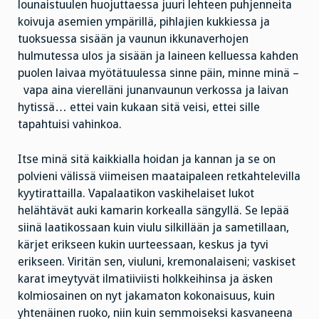
lounaistuulen huojuttaessa juuri lehteen puhjenneita
koivuja asemien ympärillä, pihlajien kukkiessa ja
tuoksuessa sisään ja vaunun ikkunaverhojen
hulmutessa ulos ja sisään ja laineen kelluessa kahden
puolen laivaa myötätuulessa sinne päin, minne minä –
vapa aina vierelläni junanvaunun verkossa ja laivan
hytissä… ettei vain kukaan sitä veisi, ettei sille
tapahtuisi vahinkoa.
Itse minä sitä kaikkialla hoidan ja kannan ja se on
polvieni välissä viimeisen maataipaleen retkahtelevilla
kyytirattailla. Vapalaatikon vaskihelaiset lukot
helähtävät auki kamarin korkealla sängyllä. Se lepää
siinä laatikossaan kuin viulu silkillään ja sametillaan,
kärjet erikseen kukin uurteessaan, keskus ja tyvi
erikseen. Viritän sen, viuluni, kremonalaiseni; vaskiset
karat imeytyvät ilmatiiviisti holkkeihinsa ja äsken
kolmiosainen on nyt jakamaton kokonaisuus, kuin
yhtenäinen ruoko, niin kuin semmoiseksi kasvaneena