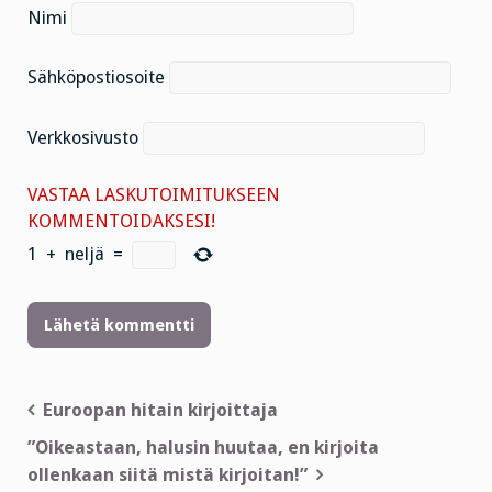
Nimi
Sähköpostiosoite
Verkkosivusto
VASTAA LASKUTOIMITUKSEEN
KOMMENTOIDAKSESI!
1
+
neljä
=
Artikkelien
Euroopan hitain kirjoittaja
selaus
”Oikeastaan, halusin huutaa, en kirjoita
ollenkaan siitä mistä kirjoitan!”