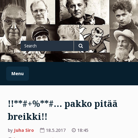
Skip
to
content
Search
for
Search
Menu
!!**#+%**#… pakko pitää
breikki!!
by
Juha Siro
18.5.2017
18:45