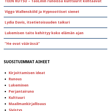
TEEN KUTSU – TaoLinin runoissa kulttuurit kohtaavat
Viggo Wallensköld ja Hypnoottiset sienet
Lydia Davis, itsetietoisuuden taikuri
Lukemisen taito kehittyy koko elämän ajan
”He ovat väärässä”
SUOSITUIMMAT AIHEET
Kirjoittamisen ideat
Runous
Lukeminen
Perjantairuno
Kulttuuri
Maailmankirjallisuus
Sivistys