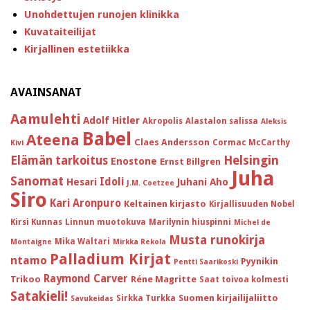
Unohdettujen runojen klinikka
Kuvataiteilijat
Kirjallinen estetiikka
AVAINSANAT
Aamulehti
Adolf Hitler
Akropolis
Alastalon salissa
Aleksis
Babel
Ateena
Claes Andersson
Cormac McCarthy
Kivi
Helsingin
Elämän tarkoitus
Enostone
Ernst Billgren
Juha
Sanomat
Idoli
Hesari
Juhani Aho
J.M. Coetzee
Siro
Kari Aronpuro
Keltainen kirjasto
Kirjallisuuden Nobel
Kirsi Kunnas
Linnun muotokuva
Marilynin hiuspinni
Michel de
Musta runokirja
Mika Waltari
Montaigne
Mirkka Rekola
Palladium Kirjat
ntamo
Pyynikin
Pentti Saarikoski
Raymond Carver
Trikoo
Réne Magritte
Saat toivoa kolmesti
Satakieli!
Suomen kirjailijaliitto
Sirkka Turkka
Savukeidas