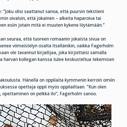
: ”Joku olisi saattanut sanoa, että puursin tekstieni
 oivalsin, että jokainen – alkeita haparoiva tai
seen esiin jotain mitä ei muuten kykene löytämään.”
n seuraa, että tuoreen romaanin jokaista sivua on
enee viimeistelyn osalta itsellänikin, vaikka Fagerholm
an ole tavannut kirjailijaa, joka kirjoittaisi samalla
aikka harvan kollegan kanssa tulee keskusteltua tekemisen
akoulusta. Hänellä on oppilaita kymmenin kerroin omiin
pauksessa opettaja oppii myös oppilailtaan. ”Kun olen
 opettaminen on pelkkä ilo”, Fagerholm sanoo.