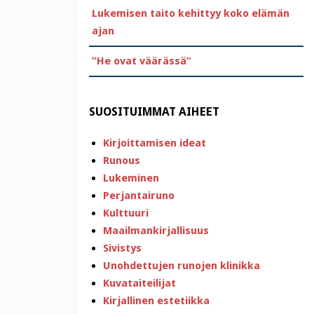
Lukemisen taito kehittyy koko elämän
ajan
”He ovat väärässä”
SUOSITUIMMAT AIHEET
Kirjoittamisen ideat
Runous
Lukeminen
Perjantairuno
Kulttuuri
Maailmankirjallisuus
Sivistys
Unohdettujen runojen klinikka
Kuvataiteilijat
Kirjallinen estetiikka