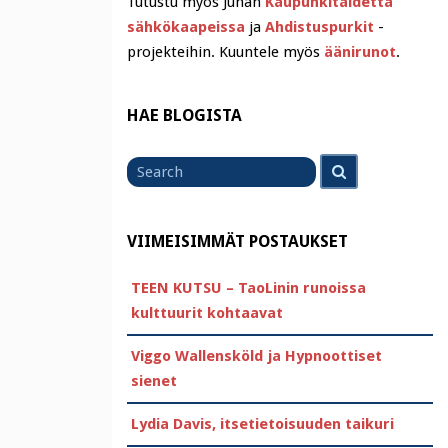
Tutustu myös Juhan
Kaupunkitaidetta
sähkökaapeissa
ja
Ahdistuspurkit
-
projekteihin. Kuuntele myös
äänirunot
.
HAE BLOGISTA
Search
Search
for
VIIMEISIMMÄT POSTAUKSET
TEEN KUTSU – TaoLinin runoissa
kulttuurit kohtaavat
Viggo Wallensköld ja Hypnoottiset
sienet
Lydia Davis, itsetietoisuuden taikuri