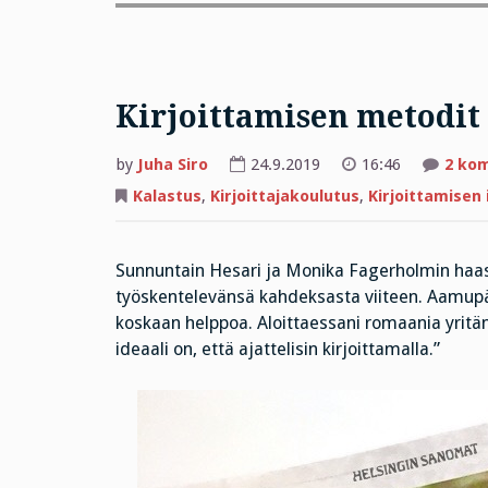
Kirjoittamisen metodit 
by
Juha Siro
24.9.2019
16:46
2 ko
Kalastus
,
Kirjoittajakoulutus
,
Kirjoittamisen 
Sunnuntain Hesari ja Monika Fagerholmin haastat
työskentelevänsä kahdeksasta viiteen. Aamupäivä
koskaan helppoa. Aloittaessani romaania yritä
ideaali on, että ajattelisin kirjoittamalla.”