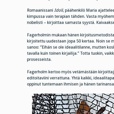
Romaanissani
Idoli
, päähenkilö Maria ajattelee
kimpussa vain terapian tähden. Vasta myöhemmin
nobelisti – kirjoittaa samasta syystä. Kaivaak
Fagerholmin mukaan hänen kirjoitusmetodistaa
kirjoitettu uudestaan jopa 50 kertaa. Noin se m
sanoo: ”Eihän se ole ideaalitilanne, mutten koska
tavalla kuin toinen kirjailija.” Totta tuokin, v
prosesseista.
Fagerholm kertoo myös vetämästään kirjoittaj
editoitaviini verrattuna. Yhtä kaikki, ideaalita
oppinut tuntemaan ihmisen ja hänen tarinansa,