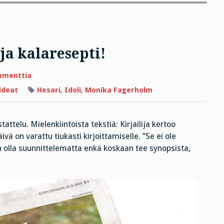
ja kalaresepti!
artikkeliin
mmenttia
Kirjoittamisen
metodit
ideat
Hesari
,
Idoli
,
Monika Fagerholm
ja
kalaresepti!
telu. Mielenkiintoista tekstiä: Kirjailija kertoo
 on varattu tiukasti kirjoittamiselle. ”Se ei ole
n olla suunnittelematta enkä koskaan tee synopsista,