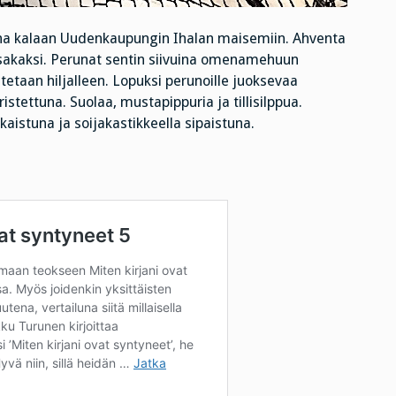
ina kalaan Uudenkaupungin Ihalan maisemiin. Ahventa
t rapsakaksi. Perunat sentin siivuina omenamehuun
tetaan hiljalleen. Lopuksi perunoille juoksevaa
istettuna. Suolaa, mustapippuria ja tillisilppua.
aistuna ja soijakastikkeella sipaistuna.