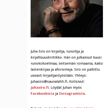
Juha Siro on kirjailija, runoilija ja
kirjallisuuskriitikko. Hän on julkaissut kuusi
runokokoelmaa, seitsemän romaania, kaksi
lastenkirjaa ja aforismeja. Siro on palkittu
useasti kirjailijantyöstään. Yhteys:
juhasiro@saunalahti.fi. Kotisivut:
juhasiro.fi
. Löydät Juhan myös
Facebookista
ja
Instagramista
.