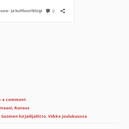
on
e a comment
Kirjat,
käsis
omaani
,
Runous
ja
kalat!
,
Suomen kirjailijaliitto
,
Viikko joulukuussa