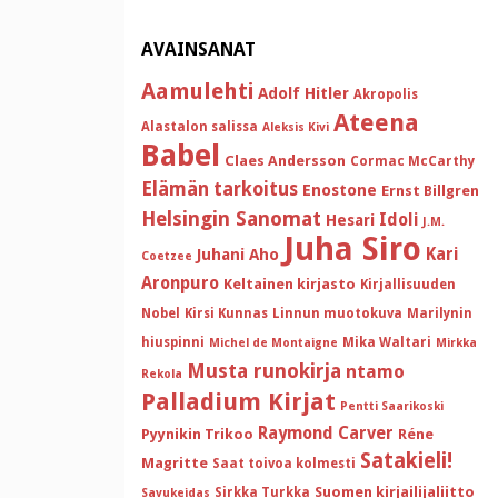
AVAINSANAT
Aamulehti
Adolf Hitler
Akropolis
Ateena
Alastalon salissa
Aleksis Kivi
Babel
Claes Andersson
Cormac McCarthy
Elämän tarkoitus
Enostone
Ernst Billgren
Helsingin Sanomat
Idoli
Hesari
J.M.
Juha Siro
Kari
Juhani Aho
Coetzee
Aronpuro
Keltainen kirjasto
Kirjallisuuden
Nobel
Kirsi Kunnas
Linnun muotokuva
Marilynin
hiuspinni
Mika Waltari
Michel de Montaigne
Mirkka
Musta runokirja
ntamo
Rekola
Palladium Kirjat
Pentti Saarikoski
Raymond Carver
Pyynikin Trikoo
Réne
Satakieli!
Magritte
Saat toivoa kolmesti
Suomen kirjailijaliitto
Sirkka Turkka
Savukeidas