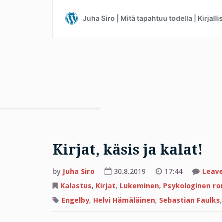
Kirjat, käsis ja kalat!
by
Juha Siro
30.8.2019
17:44
Leav
Kalastus
,
Kirjat
,
Lukeminen
,
Psykologinen r
Engelby
,
Helvi Hämäläinen
,
Sebastian Faulks