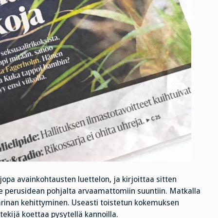
opa avainkohtausten luettelon, ja kirjoittaa sitten
vie perusidean pohjalta arvaamattomiin suuntiin. Matkalla
tarinan kehittyminen. Useasti toistetun kokemuksen
tekijä koettaa pysytellä kannoilla.