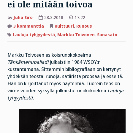
ei ole mitään toivoa
by
Juha Siro
28.3.2018
17:22
artikkeliin
3 kommenttia
Kulttuuri
,
Runous
Niin
kauan
Lauluja tyhjyydestä
,
Markku Toivonen
,
Sanasato
kuin
huutomerkit
eivät
muutu
Markku Toivosen esikoisrunokokoelma
kysymysmerkeiksi
meillä
Tähkämehuballadi
julkaistiin 1984 WSOY:n
ei
ole
kustantamana. Sittemmin bibliografiaan on kertynyt
mitään
toivoa
yhdeksän teosta: runoja, satiirista proosaa ja esseitä.
Hän on kirjoittanut myös näytelmiä. Tuorein teos on
viime vuoden syksyllä julkaistu runokokoelma
Lauluja
tyhjyydestä.