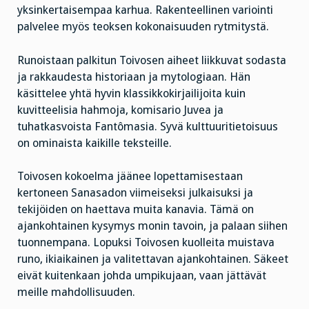
yksinkertaisempaa karhua. Rakenteellinen variointi
palvelee myös teoksen kokonaisuuden rytmitystä.
Runoistaan palkitun Toivosen aiheet liikkuvat sodasta
ja rakkaudesta historiaan ja mytologiaan. Hän
käsittelee yhtä hyvin klassikkokirjailijoita kuin
kuvitteelisia hahmoja, komisario Juvea ja
tuhatkasvoista Fantômasia. Syvä kulttuuritietoisuus
on ominaista kaikille teksteille.
Toivosen kokoelma jäänee lopettamisestaan
kertoneen Sanasadon viimeiseksi julkaisuksi ja
tekijöiden on haettava muita kanavia. Tämä on
ajankohtainen kysymys monin tavoin, ja palaan siihen
tuonnempana. Lopuksi Toivosen kuolleita muistava
runo, ikiaikainen ja valitettavan ajankohtainen. Säkeet
eivät kuitenkaan johda umpikujaan, vaan jättävät
meille mahdollisuuden.