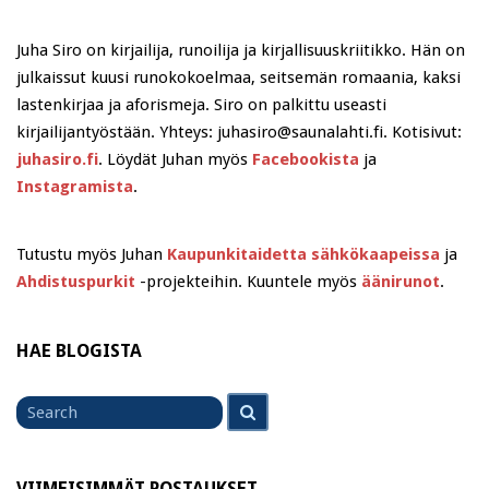
Juha Siro on kirjailija, runoilija ja kirjallisuuskriitikko. Hän on
julkaissut kuusi runokokoelmaa, seitsemän romaania, kaksi
lastenkirjaa ja aforismeja. Siro on palkittu useasti
kirjailijantyöstään. Yhteys: juhasiro@saunalahti.fi. Kotisivut:
juhasiro.fi
. Löydät Juhan myös
Facebookista
ja
Instagramista
.
Tutustu myös Juhan
Kaupunkitaidetta sähkökaapeissa
ja
Ahdistuspurkit
-projekteihin. Kuuntele myös
äänirunot
.
HAE BLOGISTA
Search
Search
for
VIIMEISIMMÄT POSTAUKSET