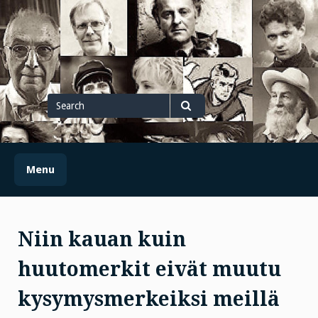
Skip
to
content
Search
for
Search
Menu
Niin kauan kuin
huutomerkit eivät muutu
kysymysmerkeiksi meillä