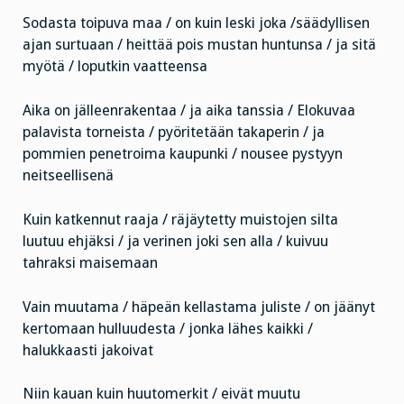
Sodasta toipuva maa / on kuin leski joka /säädyllisen
ajan surtuaan / heittää pois mustan huntunsa / ja sitä
myötä / loputkin vaatteensa
Aika on jälleenrakentaa / ja aika tanssia / Elokuvaa
palavista torneista / pyöritetään takaperin / ja
pommien penetroima kaupunki / nousee pystyyn
neitseellisenä
Kuin katkennut raaja / räjäytetty muistojen silta
luutuu ehjäksi / ja verinen joki sen alla / kuivuu
tahraksi maisemaan
Vain muutama / häpeän kellastama juliste / on jäänyt
kertomaan hulluudesta / jonka lähes kaikki /
halukkaasti jakoivat
Niin kauan kuin huutomerkit / eivät muutu