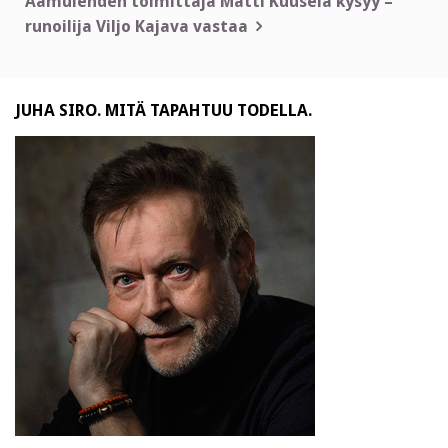
Aamulehden toimittaja Matti Kuusela kysyy –
runoilija Viljo Kajava vastaa
JUHA SIRO. MITÄ TAPAHTUU TODELLA.