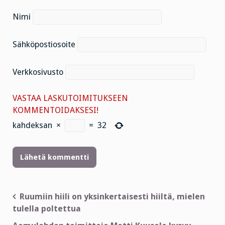
Nimi
Sähköpostiosoite
Verkkosivusto
VASTAA LASKUTOIMITUKSEEN
KOMMENTOIDAKSESI!
kahdeksan
×
=
32
Artikkelien
Ruumiin hiili on yksinkertaisesti hiiltä, mielen
tulella poltettua
selaus