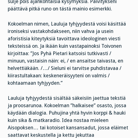
sulje pois ajankohtaisia kysymyksiä. Päivitykseni
päättävä pitkä runo on tästä mainio esimerkki.
Kokoelman nimen, Lauluja tyhjyydestä voisi käsittää
ironiseksi vastakohdakseen, niin vahva ja usein
aforistisia kiteytyksiä tavoittava ideologinen viesti
teksteissä on. Ja ikään kuin vastapainoksi Toivonen
kirjoittaa: ”Jos Pyhä Pietari katsoisi tutkivasti /
minuun, vastaisin näin: ei, / en ansaitse taivasta, en
helvettiäkään. /…/ Sieluni ei tarvitse puhdistavaa /
kiirastultakaan: keskeneräisyyteni on valmis /
kohtaamaan tyhjyyden.”
Lauluja tyhjyydestä sisältää säkeisiin jaettua tekstiä
ja proosarunoa. Kokoelman ”halkaisee” osasto, jossa
käydään dialogia. Puhujina yhtä hyvin korppi & hauki
kuin sika & matkaradio. Idea nostaa mieleen
Aisopoksen… tai kotoiset kansansadut, jossa eläimet
saattavat keskustella ja kettu jekuttaa