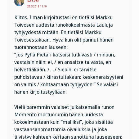
29.3.2018 11:40
Kiitos. Ilman kirjoitustasi en tietäisi Markku
Toivosen uudesta runokokoelmasta Lauluja
tyhjyydestä mitään. En tietäisi Markku
Toivosestakaan. Hyvä kun olit pannut hänen
tuotannostaan lauseen:
”Jos Pyhä Pietari katsoisi tutkivasti / minuun,
vastaisin näin: ei, / en ansaitse taivasta, en
helvettiäkään. /…/ Sieluni ei tarvitse
puhdistavaa / kiirastultakaan: keskeneräisyyteni
on valmis / kohtaamaan tyhjyyden.” Se valaisi
hänen kirjoitustyyliään.
Vielä paremmin valaiset julkaisemalla runon
Memento mortuorumin hänen uudesta
kokoelmastaan kuin ”malliksi”, joka sisältää
vastaansanomattomia oivalluksia ja joka
tiivistyy kahteen kertaan sanottuna lauseeseen: