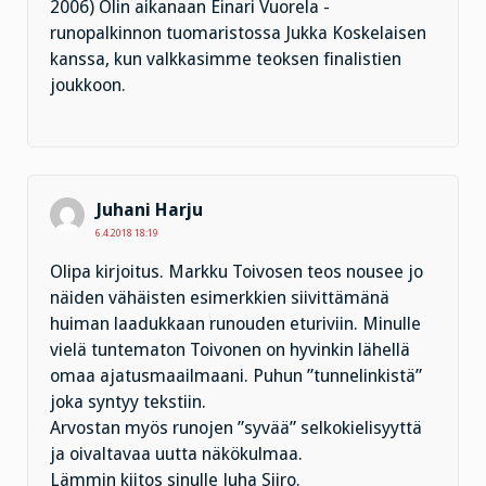
2006) Olin aikanaan Einari Vuorela -
runopalkinnon tuomaristossa Jukka Koskelaisen
kanssa, kun valkkasimme teoksen finalistien
joukkoon.
Juhani Harju
6.4.2018 18:19
Olipa kirjoitus. Markku Toivosen teos nousee jo
näiden vähäisten esimerkkien siivittämänä
huiman laadukkaan runouden eturiviin. Minulle
vielä tuntematon Toivonen on hyvinkin lähellä
omaa ajatusmaailmaani. Puhun ”tunnelinkistä”
joka syntyy tekstiin.
Arvostan myös runojen ”syvää” selkokielisyyttä
ja oivaltavaa uutta näkökulmaa.
Lämmin kiitos sinulle Juha Siiro.