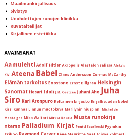
Maailmankirjallisuus
Sivistys
Unohdettujen runojen klinikka
Kuvataiteilijat
Kirjallinen estetiikka
AVAINSANAT
Aamulehti
Adolf Hitler
Akropolis
Alastalon salissa
Aleksis
Babel
Ateena
Claes Andersson
Cormac McCarthy
Kivi
Helsingin
Elämän tarkoitus
Enostone
Ernst Billgren
Juha
Sanomat
Idoli
Hesari
Juhani Aho
J.M. Coetzee
Siro
Kari Aronpuro
Keltainen kirjasto
Kirjallisuuden Nobel
Kirsi Kunnas
Linnun muotokuva
Marilynin hiuspinni
Michel de
Musta runokirja
Mika Waltari
Montaigne
Mirkka Rekola
Palladium Kirjat
ntamo
Pyynikin
Pentti Saarikoski
Raymond Carver
Trikoo
Réne Magritte
Saat toivoa kolmesti