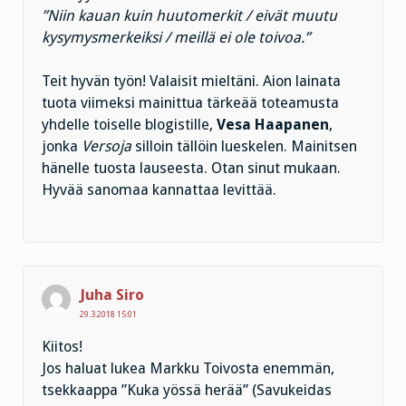
”Niin kauan kuin huutomerkit / eivät muutu
kysymysmerkeiksi / meillä ei ole toivoa.”
Teit hyvän työn! Valaisit mieltäni. Aion lainata
tuota viimeksi mainittua tärkeää toteamusta
yhdelle toiselle blogistille,
Vesa Haapanen
,
jonka
Versoja
silloin tällöin lueskelen. Mainitsen
hänelle tuosta lauseesta. Otan sinut mukaan.
Hyvää sanomaa kannattaa levittää.
Juha Siro
29.3.2018 15:01
Kiitos!
Jos haluat lukea Markku Toivosta enemmän,
tsekkaappa ”Kuka yössä herää” (Savukeidas