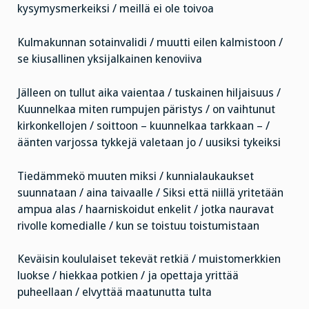
kysymysmerkeiksi / meillä ei ole toivoa
Kulmakunnan sotainvalidi / muutti eilen kalmistoon /
se kiusallinen yksijalkainen kenoviiva
Jälleen on tullut aika vaientaa / tuskainen hiljaisuus /
Kuunnelkaa miten rumpujen päristys / on vaihtunut
kirkonkellojen / soittoon – kuunnelkaa tarkkaan – /
äänten varjossa tykkejä valetaan jo / uusiksi tykeiksi
Tiedämmekö muuten miksi / kunnialaukaukset
suunnataan / aina taivaalle / Siksi että niillä yritetään
ampua alas / haarniskoidut enkelit / jotka nauravat
rivolle komedialle / kun se toistuu toistumistaan
Keväisin koululaiset tekevät retkiä / muistomerkkien
luokse / hiekkaa potkien / ja opettaja yrittää
puheellaan / elvyttää maatunutta tulta