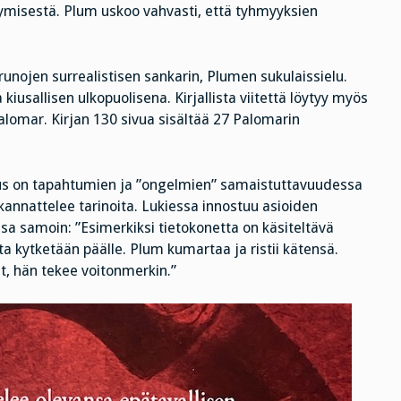
symisestä. Plum uskoo vahvasti, että tyhmyyksien
unojen surrealistisen sankarin, Plumen sukulaissielu.
usallisen ulkopuolisena. Kirjallista viitettä löytyy myös
alomar. Kirjan 130 sivua sisältää 27 Palomarin
us on tapahtumien ja ”ongelmien” samaistuttavuudessa
kannattelee tarinoita. Lukiessa innostuu asioiden
sa samoin: ”Esimerkiksi tietokonetta on käsiteltävä
ta kytketään päälle. Plum kumartaa ja ristii kätensä.
t, hän tekee voitonmerkin.”