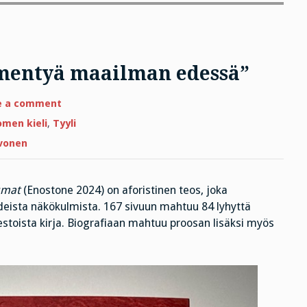
mentyä maailman edessä”
on
e a comment
”On
tärkeää
men kieli
,
Tyyli
osata
hämmentyä
vonen
maailman
edessä”
umat
(Enostone 2024) on aforistinen teos, joka
rdeista näkökulmista. 167 sivuun mahtuu 84 lyhyttä
stoista kirja. Biografiaan mahtuu proosan lisäksi myös