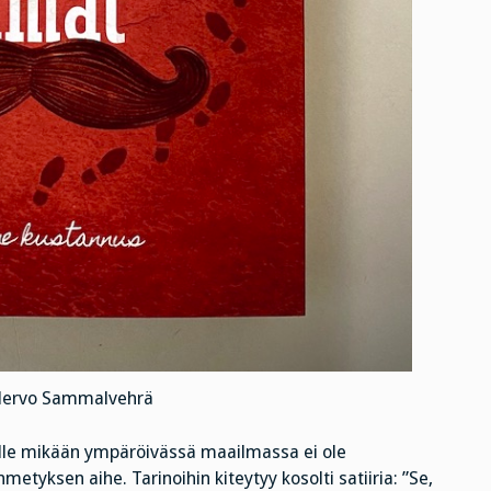
alervo Sammalvehrä
jolle mikään ympäröivässä maailmassa ei ole
etyksen aihe. Tarinoihin kiteytyy kosolti satiiria: ”Se,