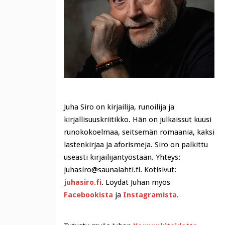
Juha Siro on kirjailija, runoilija ja
kirjallisuuskriitikko. Hän on julkaissut kuusi
runokokoelmaa, seitsemän romaania, kaksi
lastenkirjaa ja aforismeja. Siro on palkittu
useasti kirjailijantyöstään. Yhteys:
juhasiro@saunalahti.fi. Kotisivut:
juhasiro.fi
. Löydät Juhan myös
Facebookista
ja
Instagramista
.