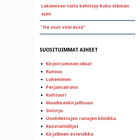
Lukemisen taito kehittyy koko elämän
ajan
”He ovat väärässä”
SUOSITUIMMAT AIHEET
Kirjoittamisen ideat
Runous
Lukeminen
Perjantairuno
Kulttuuri
Maailmankirjallisuus
Sivistys
Unohdettujen runojen klinikka
Kuvataiteilijat
Kirjallinen estetiikka