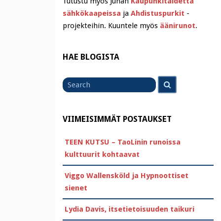
Tutustu myös Juhan
Kaupunkitaidetta
sähkökaapeissa
ja
Ahdistuspurkit
-
projekteihin. Kuuntele myös
äänirunot
.
HAE BLOGISTA
Search
Search
for
VIIMEISIMMÄT POSTAUKSET
TEEN KUTSU – TaoLinin runoissa
kulttuurit kohtaavat
Viggo Wallensköld ja Hypnoottiset
sienet
Lydia Davis, itsetietoisuuden taikuri