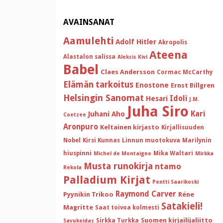
AVAINSANAT
Aamulehti
Adolf Hitler
Akropolis
Ateena
Alastalon salissa
Aleksis Kivi
Babel
Claes Andersson
Cormac McCarthy
Elämän tarkoitus
Enostone
Ernst Billgren
Helsingin Sanomat
Idoli
Hesari
J.M.
Juha Siro
Kari
Juhani Aho
Coetzee
Aronpuro
Keltainen kirjasto
Kirjallisuuden
Nobel
Kirsi Kunnas
Linnun muotokuva
Marilynin
hiuspinni
Mika Waltari
Michel de Montaigne
Mirkka
Musta runokirja
ntamo
Rekola
Palladium Kirjat
Pentti Saarikoski
Raymond Carver
Pyynikin Trikoo
Réne
Satakieli!
Magritte
Saat toivoa kolmesti
Suomen kirjailijaliitto
Sirkka Turkka
Savukeidas