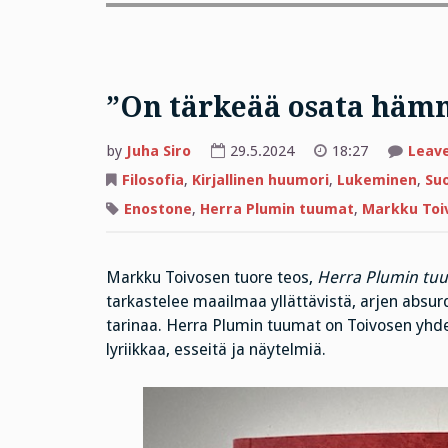
”On tärkeää osata häm
by
Juha Siro
29.5.2024
18:27
Leav
Filosofia
,
Kirjallinen huumori
,
Lukeminen
,
Suo
Enostone
,
Herra Plumin tuumat
,
Markku Toi
Markku Toivosen tuore teos,
Herra Plumin tu
tarkastelee maailmaa yllättävistä, arjen absu
tarinaa. Herra Plumin tuumat on Toivosen yhde
lyriikkaa, esseitä ja näytelmiä.