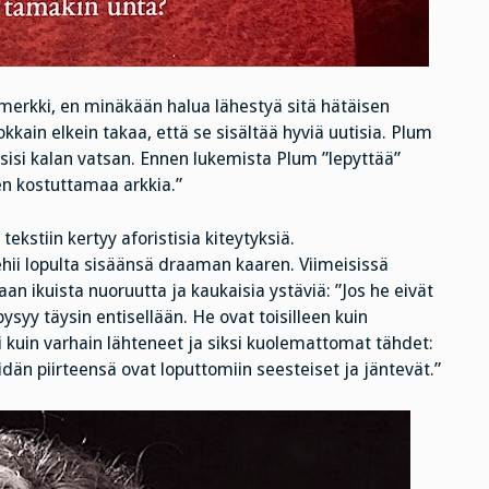
timerkki, en minäkään halua lähestyä sitä hätäisen
kkain elkein takaa, että se sisältää hyviä uutisia. Plum
aisisi kalan vatsan. Ennen lukemista Plum ”lepyttää”
een kostuttamaa arkkia.”
ekstiin kertyy aforistisia kiteytyksiä.
i lopulta sisäänsä draaman kaaren. Viimeisissä
an ikuista nuoruutta ja kaukaisia ystäviä: ”Jos he eivät
yy täysin entisellään. He ovat toisilleen kuin
i kuin varhain lähteneet ja siksi kuolemattomat tähdet:
än piirteensä ovat loputtomiin seesteiset ja jäntevät.”