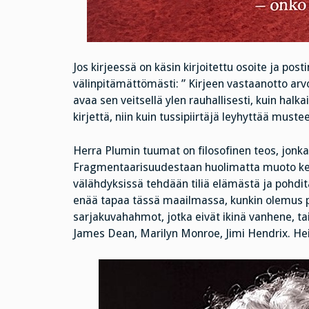
Jos kirjeessä on käsin kirjoitettu osoite ja pos
välinpitämättömästi: ” Kirjeen vastaanotto arvo
avaa sen veitsellä ylen rauhallisesti, kuin halk
kirjettä, niin kuin tussipiirtäjä leyhyttää must
Herra Plumin tuumat on filosofinen teos, jonka t
Fragmentaarisuudestaan huolimatta muoto kehi
välähdyksissä tehdään tiliä elämästä ja pohdita
enää tapaa tässä maailmassa, kunkin olemus pys
sarjakuvahahmot, jotka eivät ikinä vanhene, ta
James Dean, Marilyn Monroe, Jimi Hendrix. Heid