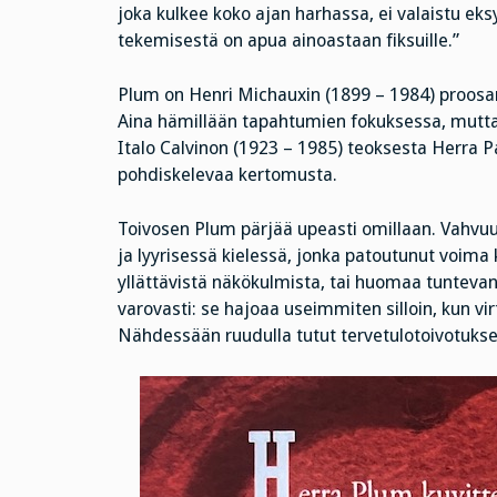
joka kulkee koko ajan harhassa, ei valaistu ek
tekemisestä on apua ainoastaan fiksuille.”
Plum on Henri Michauxin (1899 – 1984) proosar
Aina hämillään tapahtumien fokuksessa, mutta ki
Italo Calvinon (1923 – 1985) teoksesta Herra P
pohdiskelevaa kertomusta.
Toivosen Plum pärjää upeasti omillaan. Vahvu
ja lyyrisessä kielessä, jonka patoutunut voima 
yllättävistä näkökulmista, tai huomaa tuntevan
varovasti: se hajoaa useimmiten silloin, kun vir
Nähdessään ruudulla tutut tervetulotoivotukse