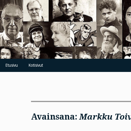
Skip
to
content
Etusivu
Kotisivut
Avainsana:
Markku Toi