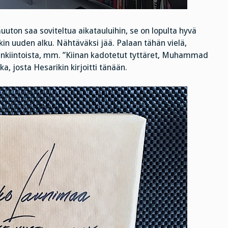
muuton saa soviteltua aikatauluihin, se on lopulta hyvä
kin uuden alku. Nähtäväksi jää. Palaan tähän vielä,
lenkiintoista, mm. ”Kiinan kadotetut tyttäret, Muhammad
kka, josta Hesarikin kirjoitti tänään.