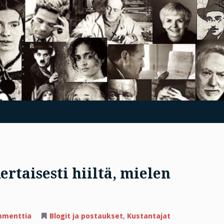
rtaisesti hiiltä, mielen
artikkeliin
mmenttia
Blogit ja postaukset
,
Kustantajat
Ruumiin