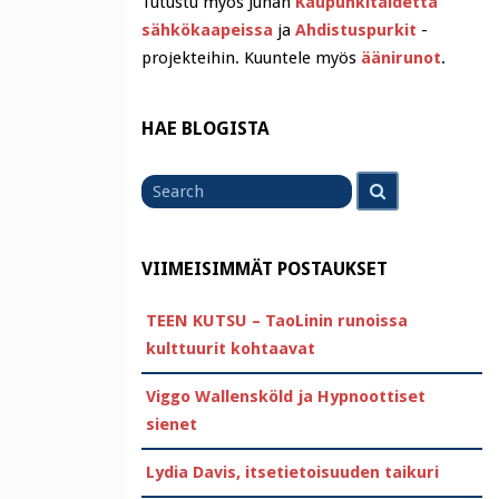
Tutustu myös Juhan
Kaupunkitaidetta
sähkökaapeissa
ja
Ahdistuspurkit
-
projekteihin. Kuuntele myös
äänirunot
.
HAE BLOGISTA
Search
Search
for
VIIMEISIMMÄT POSTAUKSET
TEEN KUTSU – TaoLinin runoissa
kulttuurit kohtaavat
Viggo Wallensköld ja Hypnoottiset
sienet
Lydia Davis, itsetietoisuuden taikuri