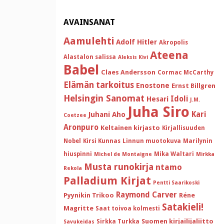
AVAINSANAT
Aamulehti
Adolf Hitler
Akropolis
Ateena
Alastalon salissa
Aleksis Kivi
Babel
Claes Andersson
Cormac McCarthy
Elämän tarkoitus
Enostone
Ernst Billgren
Helsingin Sanomat
Idoli
Hesari
J.M.
Juha Siro
Kari
Juhani Aho
Coetzee
Aronpuro
Keltainen kirjasto
Kirjallisuuden
Nobel
Kirsi Kunnas
Linnun muotokuva
Marilynin
hiuspinni
Mika Waltari
Michel de Montaigne
Mirkka
Musta runokirja
ntamo
Rekola
Palladium Kirjat
Pentti Saarikoski
Raymond Carver
Pyynikin Trikoo
Réne
Satakieli!
Magritte
Saat toivoa kolmesti
Suomen kirjailijaliitto
Sirkka Turkka
Savukeidas