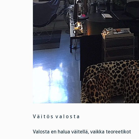
V ä i t ö s v a l o s t a
Valosta en halua väitellä, vaikka teoreetikot