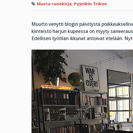
Musta runokirja
,
Pyynikin Trikoo
Muutto venytti blogin päivitystä poikkeukselli
kiinteistö harjun kupeessa on myyty saneerausyh
Edellisen työtilan ikkunat antoivat etelään. Nyt