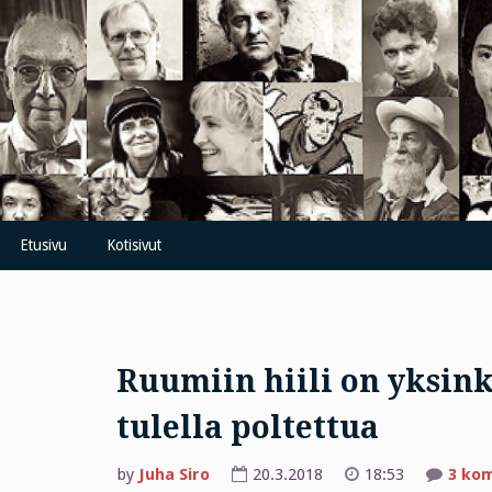
Skip
to
content
Etusivu
Kotisivut
Ruumiin hiili on yksinke
tulella poltettua
by
Juha Siro
20.3.2018
18:53
3 ko