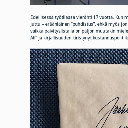
Edellisessä työtilassa vierähti 17 vuotta. Kun 
juttu – eräänlainen ”puhdistus”, ehkä myös jon
vaikka päivityslistalla on paljon muutakin mie
Ali” ja kirjallisuuden kiristynyt kustannuspolitii