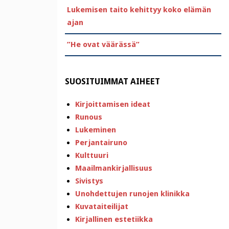
Lukemisen taito kehittyy koko elämän
ajan
”He ovat väärässä”
SUOSITUIMMAT AIHEET
Kirjoittamisen ideat
Runous
Lukeminen
Perjantairuno
Kulttuuri
Maailmankirjallisuus
Sivistys
Unohdettujen runojen klinikka
Kuvataiteilijat
Kirjallinen estetiikka