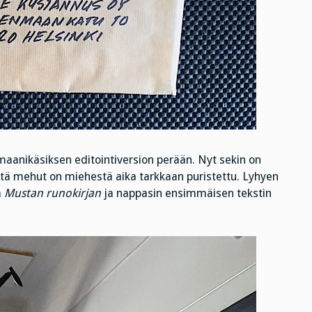
maanikäsiksen editointiversion perään. Nyt sekin on
että mehut on miehestä aika tarkkaan puristettu. Lyhyen
ä
Mustan runokirjan
ja nappasin ensimmäisen tekstin