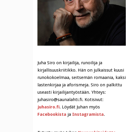
Juha Siro on kirjailija, runoilija ja
kirjallisuuskriitikko. Hän on julkaissut kuusi
runokokoelmaa, seitsemän romaania, kaksi
lastenkirjaa ja aforismeja. Siro on palkittu
useasti kirjailijantyöstään. Yhteys:
juhasiro@saunalahti.fi. Kotisivut:
juhasiro.fi
. Löydät Juhan myös
Facebookista
ja
Instagramista
.