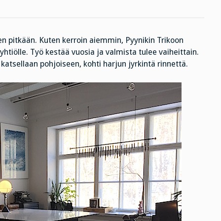
hiili
on
yksinkertaisesti
hiiltä,
mielen
sen pitkään. Kuten kerroin aiemmin, Pyynikin Trikoon
tulella
poltettua
tiölle. Työ kestää vuosia ja valmista tulee vaiheittain.
 katsellaan pohjoiseen, kohti harjun jyrkintä rinnettä.