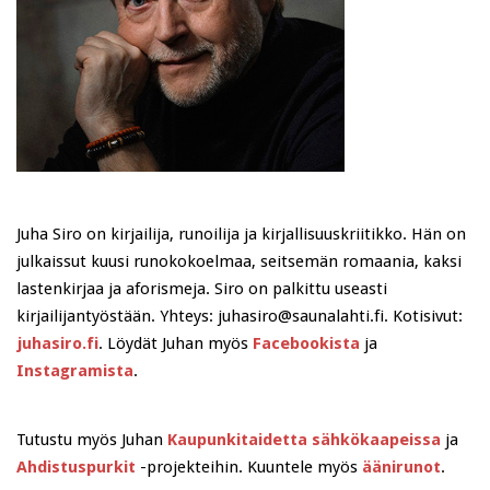
Juha Siro on kirjailija, runoilija ja kirjallisuuskriitikko. Hän on
julkaissut kuusi runokokoelmaa, seitsemän romaania, kaksi
lastenkirjaa ja aforismeja. Siro on palkittu useasti
kirjailijantyöstään. Yhteys: juhasiro@saunalahti.fi. Kotisivut:
juhasiro.fi
. Löydät Juhan myös
Facebookista
ja
Instagramista
.
Tutustu myös Juhan
Kaupunkitaidetta sähkökaapeissa
ja
Ahdistuspurkit
-projekteihin. Kuuntele myös
äänirunot
.