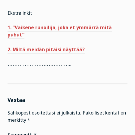
Ekstralinkit
1. ”Vaikene runoilija, joka et ymmärrä mitä
puhut”
2. Miltä meidän pitäisi näyttää?
………………………………..
Vastaa
Sähköpostiosoitettasi ei julkaista.
Pakolliset kentät on
merkitty
*
Kommentti
*