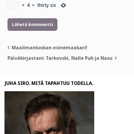
×
4
=
thirty six
Artikkelien
Maailmanluokan esinemaakari!
selaus
Päiväkirjastani: Tarkovski, Nalle Puh ja Nasu
JUHA SIRO. MITÄ TAPAHTUU TODELLA.