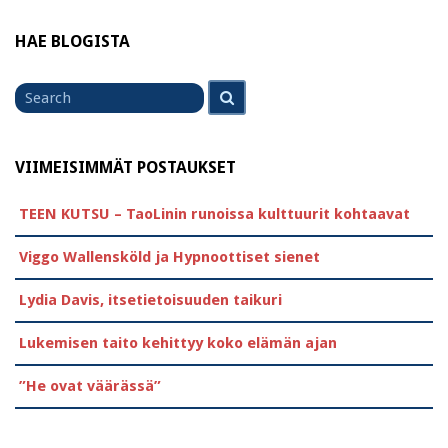
HAE BLOGISTA
Search
Search
for
VIIMEISIMMÄT POSTAUKSET
TEEN KUTSU – TaoLinin runoissa kulttuurit kohtaavat
Viggo Wallensköld ja Hypnoottiset sienet
Lydia Davis, itsetietoisuuden taikuri
Lukemisen taito kehittyy koko elämän ajan
”He ovat väärässä”