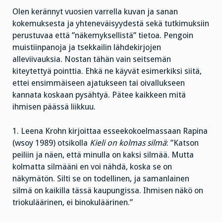
Olen kerännyt vuosien varrella kuvan ja sanan
kokemuksesta ja yhteneväisyydestä sekä tutkimuksiin
perustuvaa että ”näkemyksellistä” tietoa. Pengoin
muistiinpanoja ja tsekkailin lähdekirjojen
alleviivauksia. Nostan tähän vain seitsemän
kiteytettyä pointtia. Ehkä ne käyvät esimerkiksi siitä,
ettei ensimmäiseen ajatukseen tai oivallukseen
kannata koskaan pysähtyä. Pätee kaikkeen mitä
ihmisen päässä liikkuu.
1. Leena Krohn kirjoittaa esseekokoelmassaan Rapina
(wsoy 1989) otsikolla
Kieli on kolmas silmä
: ”Katson
peiliin ja näen, että minulla on kaksi silmää. Mutta
kolmatta silmääni en voi nähdä, koska se on
näkymätön. Silti se on todellinen, ja samanlainen
silmä on kaikilla tässä kaupungissa. Ihmisen näkö on
triokuläärinen, ei binokuläärinen.”