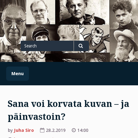
Skip
to
content
Search
for
Search
Menu
Sana voi korvata kuvan – ja
päinvastoin?
by
Juha Siro
28.2.2019
14:00