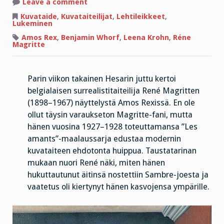
on
Leave a comment
Sana
voi
Kuvataide
,
Kuvataiteilijat
,
Lehtileikkeet
,
korvata
Lukeminen
kuvan
–
Amos Rex
,
Benjamin Whorf
,
Leena Krohn
,
Réne
ja
Magritte
päinvastoin?
Parin viikon takainen Hesarin juttu kertoi
belgialaisen surrealistitaiteilija René Magritten
(1898–1967) näyttelystä Amos Rexissä. En ole
ollut täysin varaukseton Magritte-fani, mutta
hänen vuosina 1927–1928 toteuttamansa ”Les
amants”-maalaussarja edustaa modernin
kuvataiteen ehdotonta huippua. Taustatarinan
mukaan nuori René näki, miten hänen
hukuttautunut äitinsä nostettiin Sambre-joesta ja
vaatetus oli kiertynyt hänen kasvojensa ympärille.