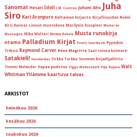
Juha
Sanomat
Idoli
Hesari
Juhani Aho
J.M. Coetzee
Siro
Kari Aronpuro
Keltainen kirjasto
Kirjallisuuden Nobel
Kirsi Kunnas
Linnun muotokuva
Marilynin hiuspinni
Michel de
Musta runokirja
Mika Waltari
Montaigne
Mirkka Rekola
Palladium Kirjat
ntamo
Pyynikin
Pentti Saarikoski
Raymond Carver
Trikoo
Réne Magritte
Saat toivoa kolmesti
Satakieli!
Suomen kirjailijaliitto
Sirkka Turkka
Savukeidas
Walt
Vapaa pudotus
Tommi Melender
Viggo Wallensköld
Viljo Kajava
Whitman
Yllämme kaartuva taivas
ARKISTOT
heinäkuu 2026
kesäkuu 2026
toukokuu 2026