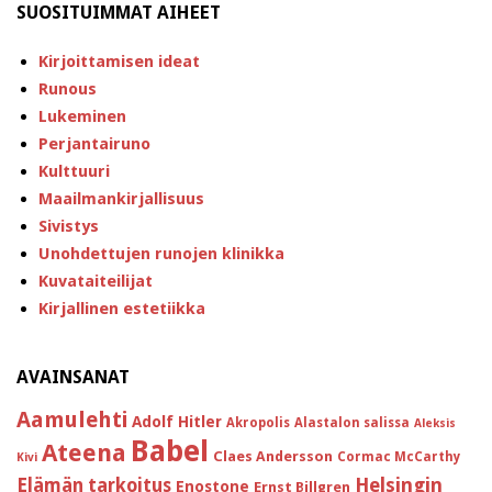
SUOSITUIMMAT AIHEET
Kirjoittamisen ideat
Runous
Lukeminen
Perjantairuno
Kulttuuri
Maailmankirjallisuus
Sivistys
Unohdettujen runojen klinikka
Kuvataiteilijat
Kirjallinen estetiikka
AVAINSANAT
Aamulehti
Adolf Hitler
Akropolis
Alastalon salissa
Aleksis
Babel
Ateena
Claes Andersson
Cormac McCarthy
Kivi
Helsingin
Elämän tarkoitus
Enostone
Ernst Billgren