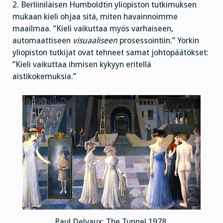
2. Berliiniläisen Humboldtin yliopiston tutkimuksen
mukaan kieli ohjaa sitä, miten havainnoimme
maailmaa. ”Kieli vaikuttaa myös varhaiseen,
automaattiseen
visuaaliseen
prosessointiin.” Yorkin
yliopiston tutkijat ovat tehneet samat johtopäätökset:
”Kieli vaikuttaa ihmisen kykyyn eritellä
aistikokemuksia.”
Paul Delvaux: The Tunnel 1978.