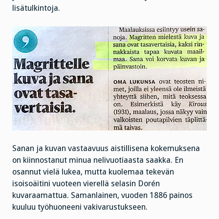
lisätulkintoja.
Sanan ja kuvan vastaavuus aistillisena kokemuksena
on kiinnostanut minua nelivuotiaasta saakka. En
osannut vielä lukea, mutta kuolemaa tekevän
isoisoäitini vuoteen vierellä selasin Dorén
kuvaraamattua. Samanlainen, vuoden 1886 painos
kuuluu työhuoneeni vakivarustukseen.