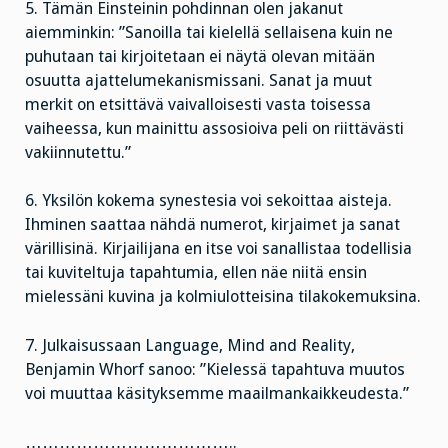
5. Tämän Einsteinin pohdinnan olen jakanut
aiemminkin: ”Sanoilla tai kielellä sellaisena kuin ne
puhutaan tai kirjoitetaan ei näytä olevan mitään
osuutta ajattelumekanismissani. Sanat ja muut
merkit on etsittävä vaivalloisesti vasta toisessa
vaiheessa, kun mainittu assosioiva peli on riittävästi
vakiinnutettu.”
6. Yksilön kokema synestesia voi sekoittaa aisteja.
Ihminen saattaa nähdä numerot, kirjaimet ja sanat
värillisinä. Kirjailijana en itse voi sanallistaa todellisia
tai kuviteltuja tapahtumia, ellen näe niitä ensin
mielessäni kuvina ja kolmiulotteisina tilakokemuksina.
7. Julkaisussaan Language, Mind and Reality,
Benjamin Whorf sanoo: ”Kielessä tapahtuva muutos
voi muuttaa käsityksemme maailmankaikkeudesta.”
………………………………..