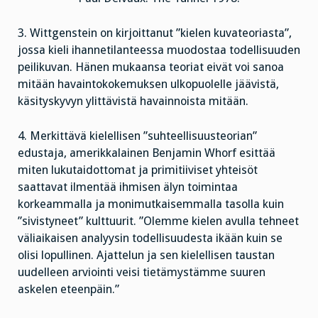
3. Wittgenstein on kirjoittanut ”kielen kuvateoriasta”,
jossa kieli ihannetilanteessa muodostaa todellisuuden
peilikuvan. Hänen mukaansa teoriat eivät voi sanoa
mitään havaintokokemuksen ulkopuolelle jäävistä,
käsityskyvyn ylittävistä havainnoista mitään.
4. Merkittävä kielellisen ”suhteellisuusteorian”
edustaja, amerikkalainen Benjamin Whorf esittää
miten lukutaidottomat ja primitiiviset yhteisöt
saattavat ilmentää ihmisen älyn toimintaa
korkeammalla ja monimutkaisemmalla tasolla kuin
”sivistyneet” kulttuurit. ”Olemme kielen avulla tehneet
väliaikaisen analyysin todellisuudesta ikään kuin se
olisi lopullinen. Ajattelun ja sen kielellisen taustan
uudelleen arviointi veisi tietämystämme suuren
askelen eteenpäin.”