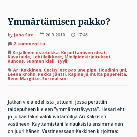
Ymmärtämisen pakko?
by
Juha Siro
20.9.2010
17:46
artikkeliin
2 kommenttia
Ymmärtämisen
pakko?
Kirjallinen estetiikka
,
Kirjoittamisen ideat
,
Kuvataide
,
Lehtileikkeet
,
Mielipidekirjoitukset
,
Runous
,
Suomen kieli
,
Tyyli
Ari Kakkinen
,
Ceci n´est pas une pipe
,
Houdinin uni
,
Leena Krohn
,
Pekka Jäntti
,
Rapina ja muita papereita
,
Réne Margitte
,
Surrealismi
Jatkan vielä edellistä juttuani, jossa perättiin
taidepuheen kieleen ”ymmärrettävyyttä”. Hesari ehti
jo julkaistakin valokuvataiteilija Ari Kakkisen
vastineen. Käyttämistäni lainauksista ensimmäinen
on juuri hänen. Vastineessaan Kakkinen kirjoittaa: