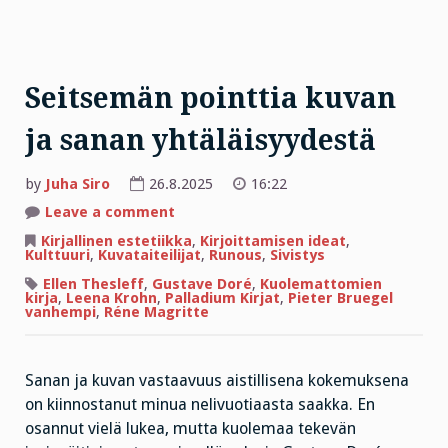
Seitsemän pointtia kuvan
ja sanan yhtäläisyydestä
by
Juha Siro
26.8.2025
16:22
on
Leave a comment
Seitsemän
pointtia
Kirjallinen estetiikka
,
Kirjoittamisen ideat
,
kuvan
Kulttuuri
,
Kuvataiteilijat
,
Runous
,
Sivistys
ja
sanan
Ellen Thesleff
,
Gustave Doré
,
Kuolemattomien
yhtäläisyydestä
kirja
,
Leena Krohn
,
Palladium Kirjat
,
Pieter Bruegel
vanhempi
,
Réne Magritte
Sanan ja kuvan vastaavuus aistillisena kokemuksena
on kiinnostanut minua nelivuotiaasta saakka. En
osannut vielä lukea, mutta kuolemaa tekevän