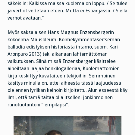
säkeisiin: Kaikissa maissa kuolema on loppu. / Se tulee
ja verhot vedetään eteen. Mutta ei Espanjassa. / Siellä
verhot avataan.”
Myös saksalaisen Hans Magnus Enzensbergerin
kokoelma Mausoleumi Kolmekymmentäseitsemän
balladia edistyksen historiasta (ntamo, suom. Kari
Aronpuro 2013) teki aikanaan lähtemättömän
vaikutuksen. Siinä missä Enzensberger käsittelee
aiheiltaan laajaa henkilögalleriaa, Kuolemattomien
kirja keskittyy kuvataiteen tekijöihin. Semmoinen
käsitys minulla on, ettei aiheesta tässä laajuudessa
ole ennen lyriikan keinoin kirjoitettu. Alun esseestä käy
ilmi, että tämä taitaa olla itselleni jonkinmoinen
runotuotantoni ”lempilapsi”.