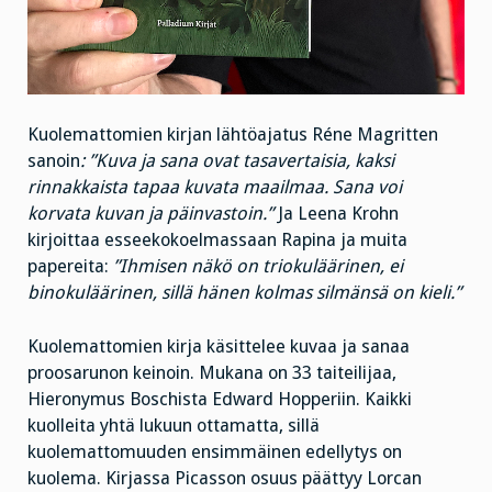
Kuolemattomien kirjan lähtöajatus Réne Magritten
sanoin
: ”Kuva ja sana ovat tasavertaisia, kaksi
rinnakkaista tapaa kuvata maailmaa. Sana voi
korvata kuvan ja päinvastoin.”
Ja Leena Krohn
kirjoittaa esseekokoelmassaan Rapina ja muita
papereita:
”Ihmisen näkö on triokuläärinen, ei
binokuläärinen, sillä hänen kolmas silmänsä on kieli.”
Kuolemattomien kirja käsittelee kuvaa ja sanaa
proosarunon keinoin. Mukana on 33 taiteilijaa,
Hieronymus Boschista Edward Hopperiin. Kaikki
kuolleita yhtä lukuun ottamatta, sillä
kuolemattomuuden ensimmäinen edellytys on
kuolema. Kirjassa Picasson osuus päättyy Lorcan