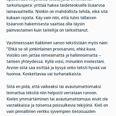
tarkoitusperä: yrittää hakea taideteokselle lisäarvoa
lainavaatteilla. Niinkin on mahdollista tehdä, eikä sitä
kukaan rajoita. Käy vain niin, että tulos tällaisen
lisäarvon hakemisesta saattaa olla täysin
päinvastainen kuin taiteilija on tarkoittanut.
Vastineessaan Kakkinen sanoo tekstistään myös näin:
”Ehkä se oli jonkinlainen proosaruno, ehkä kuva.
Voisiko sen jättää nimeämättä ja hallinnoimatta –
taiteen yhteydessä. Kyllä voisi, minunkin mielestäni.
Arvion siitä saa esittää ja kysyä onko teksti hyvää vai
huonoa. Koskettavaa vai turhanaikaista.
Siitä en pidä, että vaikeaksi tai avautumattomaksi
leimattua tekstiä niin helposti verrataan runoon.
Kielen ymmärtäminen tai avautumattomuus eivät ole
vastakkaisia ja toisensa poissulkevia tekijöitä. Kieli on
vain pinnallinen verkko syvempien tietoisuuden