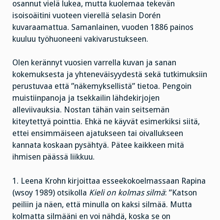
osannut vielä lukea, mutta kuolemaa tekevän
isoisoäitini vuoteen vierellä selasin Dorén
kuvaraamattua. Samanlainen, vuoden 1886 painos
kuuluu työhuoneeni vakivarustukseen.
Olen kerännyt vuosien varrella kuvan ja sanan
kokemuksesta ja yhteneväisyydestä sekä tutkimuksiin
perustuvaa että ”näkemyksellistä” tietoa. Pengoin
muistiinpanoja ja tsekkailin lähdekirjojen
alleviivauksia. Nostan tähän vain seitsemän
kiteytettyä pointtia. Ehkä ne käyvät esimerkiksi siitä,
ettei ensimmäiseen ajatukseen tai oivallukseen
kannata koskaan pysähtyä. Pätee kaikkeen mitä
ihmisen päässä liikkuu.
1. Leena Krohn kirjoittaa esseekokoelmassaan Rapina
(wsoy 1989) otsikolla
Kieli on kolmas silmä
: ”Katson
peiliin ja näen, että minulla on kaksi silmää. Mutta
kolmatta silmääni en voi nähdä, koska se on