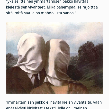
”yksiselitteinen ymmärtämisen pakko hävittää
kielestä sen vivahteet. Mikä pahempaa, se rajoittaa
sitä, mitä saa ja on mahdollista sanoa.”
Ymmärtämisen pakko ei hävitä kielen vivahteita, vaan
epäselvästi kirjoitettu teksti, jolla on ilmeinen