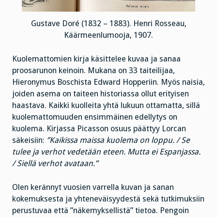
Gustave Doré (1832 – 1883). Henri Rosseau,
Käärmeenlumooja, 1907.
Kuolemattomien kirja käsittelee kuvaa ja sanaa
proosarunon keinoin. Mukana on 33 taiteilijaa,
Hieronymus Boschista Edward Hopperiin. Myös naisia,
joiden asema on taiteen historiassa ollut erityisen
haastava. Kaikki kuolleita yhtä lukuun ottamatta, sillä
kuolemattomuuden ensimmäinen edellytys on
kuolema. Kirjassa Picasson osuus päättyy Lorcan
säkeisiin:
”Kaikissa maissa kuolema on loppu. / Se
tulee ja verhot vedetään eteen. Mutta ei Espanjassa.
/ Siellä verhot avataan.”
Olen kerännyt vuosien varrella kuvan ja sanan
kokemuksesta ja yhteneväisyydestä sekä tutkimuksiin
perustuvaa että ”näkemyksellistä” tietoa. Pengoin