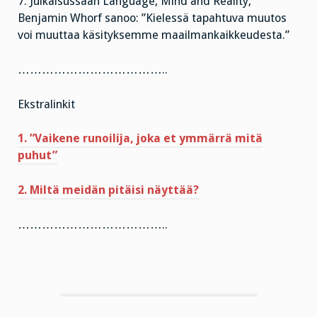
7. Julkaisussaan Language, Mind and Reality,
Benjamin Whorf sanoo: ”Kielessä tapahtuva muutos
voi muuttaa käsityksemme maailmankaikkeudesta.”
………………………………..
Ekstralinkit
1. ”Vaikene runoilija, joka et ymmärrä mitä
puhut”
2. Miltä meidän pitäisi näyttää?
………………………………..