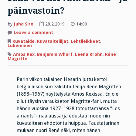
päinvastoin?
by
Juha Siro
28.2.2019
14:00
on
Leave a comment
Sana
voi
Kuvataide
,
Kuvataiteilijat
,
Lehtileikkeet
,
korvata
Lukeminen
kuvan
–
Amos Rex
,
Benjamin Whorf
,
Leena Krohn
,
Réne
ja
Magritte
päinvastoin?
Parin viikon takainen Hesarin juttu kertoi
belgialaisen surrealistitaiteilija René Magritten
(1898–1967) näyttelystä Amos Rexissä. En ole
ollut täysin varaukseton Magritte-fani, mutta
hänen vuosina 1927–1928 toteuttamansa ”Les
amants”-maalaussarja edustaa modernin
kuvataiteen ehdotonta huippua. Taustatarinan
mukaan nuori René näki, miten hänen