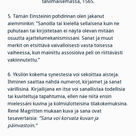
talvimaisemassa, 1565.
5. Tämän Einsteinin pohdinnan olen jakanut
aiemminkin: ”Sanoilla tai kielellä sellaisena kuin ne
puhutaan tai kirjoitetaan ei näytä olevan mitään
osuutta ajattelumekanismissani. Sanat ja muut
merkit on etsittävä vaivalloisesti vasta toisessa
vaiheessa, kun mainittu assosioiva peli on riittävästi
vakiinnutettu.”
6. Yksilön kokema synestesia voi sekoittaa aisteja.
Ihminen saattaa nähdä numerot, kirjaimet ja sanat
värillisinä. Kirjailijana en itse voi sanallistaa todellisia
tai kuviteltuja tapahtumia, ellen näe niitä ensin
mielessäni kuvina ja kolmiulotteisina tilakokemuksina.
René Magritten mukaan kuva ja sana ovat
tasavertaisia:
”Sana voi korvata kuvan ja
päinvastoin.”