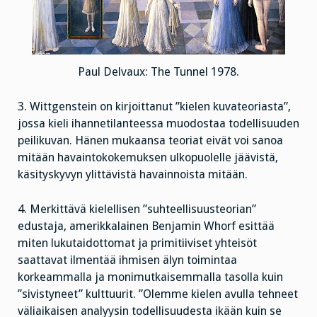
Paul Delvaux: The Tunnel 1978.
3. Wittgenstein on kirjoittanut ”kielen kuvateoriasta”,
jossa kieli ihannetilanteessa muodostaa todellisuuden
peilikuvan. Hänen mukaansa teoriat eivät voi sanoa
mitään havaintokokemuksen ulkopuolelle jäävistä,
käsityskyvyn ylittävistä havainnoista mitään.
4. Merkittävä kielellisen ”suhteellisuusteorian”
edustaja, amerikkalainen Benjamin Whorf esittää
miten lukutaidottomat ja primitiiviset yhteisöt
saattavat ilmentää ihmisen älyn toimintaa
korkeammalla ja monimutkaisemmalla tasolla kuin
”sivistyneet” kulttuurit. ”Olemme kielen avulla tehneet
väliaikaisen analyysin todellisuudesta ikään kuin se