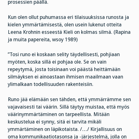
prosessien päällä.
Kun olen ollut puhumassa eri tilaisuuksissa runosta ja
kielen ymmärtämisestä, olen usein lukenut otteita
Leena Krohnin esseestä Kieli on kolmas silmä. (Rapina
ja muita papereita, wsoy 1989)
”Tosi runo ei koskaan selity täydellisesti, pohjiaan
myöten, koska sillä ei pohjaa ole. Se on vain
repeytymä, josta toisinaan voi päästä heittämään
silmäyksen ei ainoastaan ihmisen maailmaan vaan
ylimalkaan todellisuuden rakenteisiin.
Runo jää elämään sen tähden, että ymmärrämme sen
vajavaisesti tai väärin. Sillä täytyy muistaa, että myös
väärinymmärtäminen on tarpeellista. Mitään
keskustelua ei synny, sitä ei tarvita mikäli
ymmärtäminen on läpikotaista. /…/ Kirjallisuus on
oma kommunikaatiotasonsa ja -järjestelmä, jolla on