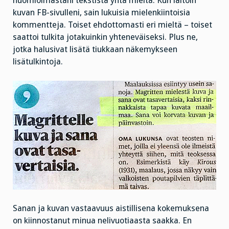
huomioimastani tekstistä yhtä mieltä. Kun laitoin
kuvan FB-sivulleni, sain lukuisia mielenkiintoisia
kommentteja. Toiset ehdottomasti eri mieltä – toiset
saattoi tulkita jotakuinkin yhteneväiseksi. Plus ne,
jotka halusivat lisätä tiukkaan näkemykseen
lisätulkintoja.
Sanan ja kuvan vastaavuus aistillisena kokemuksena
on kiinnostanut minua nelivuotiaasta saakka. En