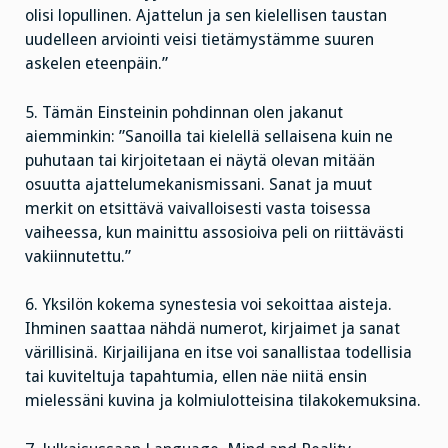
olisi lopullinen. Ajattelun ja sen kielellisen taustan
uudelleen arviointi veisi tietämystämme suuren
askelen eteenpäin.”
5. Tämän Einsteinin pohdinnan olen jakanut
aiemminkin: ”Sanoilla tai kielellä sellaisena kuin ne
puhutaan tai kirjoitetaan ei näytä olevan mitään
osuutta ajattelumekanismissani. Sanat ja muut
merkit on etsittävä vaivalloisesti vasta toisessa
vaiheessa, kun mainittu assosioiva peli on riittävästi
vakiinnutettu.”
6. Yksilön kokema synestesia voi sekoittaa aisteja.
Ihminen saattaa nähdä numerot, kirjaimet ja sanat
värillisinä. Kirjailijana en itse voi sanallistaa todellisia
tai kuviteltuja tapahtumia, ellen näe niitä ensin
mielessäni kuvina ja kolmiulotteisina tilakokemuksina.