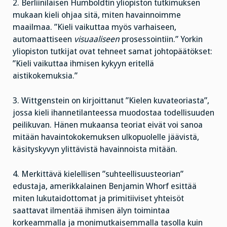
2. Berliiniläisen Humboldtin yliopiston tutkimuksen
mukaan kieli ohjaa sitä, miten havainnoimme
maailmaa. ”Kieli vaikuttaa myös varhaiseen,
automaattiseen
visuaaliseen
prosessointiin.” Yorkin
yliopiston tutkijat ovat tehneet samat johtopäätökset:
”Kieli vaikuttaa ihmisen kykyyn eritellä
aistikokemuksia.”
3. Wittgenstein on kirjoittanut ”Kielen kuvateoriasta”,
jossa kieli ihannetilanteessa muodostaa todellisuuden
peilikuvan. Hänen mukaansa teoriat eivät voi sanoa
mitään havaintokokemuksen ulkopuolelle jäävistä,
käsityskyvyn ylittävistä havainnoista mitään.
4. Merkittävä kielellisen ”suhteellisuusteorian”
edustaja, amerikkalainen Benjamin Whorf esittää
miten lukutaidottomat ja primitiiviset yhteisöt
saattavat ilmentää ihmisen älyn toimintaa
korkeammalla ja monimutkaisemmalla tasolla kuin