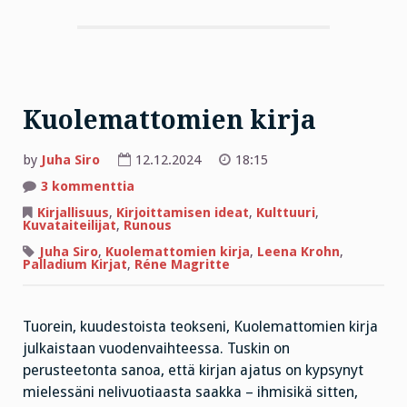
Kuolemattomien kirja
by
Juha Siro
12.12.2024
18:15
artikkeliin
3 kommenttia
Kuolemattomien
kirja
Kirjallisuus
,
Kirjoittamisen ideat
,
Kulttuuri
,
Kuvataiteilijat
,
Runous
Juha Siro
,
Kuolemattomien kirja
,
Leena Krohn
,
Palladium Kirjat
,
Réne Magritte
Tuorein, kuudestoista teokseni, Kuolemattomien kirja
julkaistaan vuodenvaihteessa. Tuskin on
perusteetonta sanoa, että kirjan ajatus on kypsynyt
mielessäni nelivuotiaasta saakka – ihmisikä sitten,