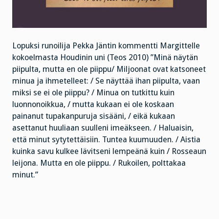
Lopuksi runoilija Pekka Jäntin kommentti Margittelle
kokoelmasta Houdinin uni (Teos 2010) ”Minä näytän
piipulta, mutta en ole piippu/ Miljoonat ovat katsoneet
minua ja ihmetelleet: / Se näyttää ihan piipulta, vaan
miksi se ei ole piippu? / Minua on tutkittu kuin
luonnonoikkua, / mutta kukaan ei ole koskaan
painanut tupakanpuruja sisääni, / eikä kukaan
asettanut huuliaan suulleni imeäkseen. / Haluaisin,
että minut sytytettäisiin. Tuntea kuumuuden. / Aistia
kuinka savu kulkee lävitseni lempeänä kuin / Rosseaun
leijona. Mutta en ole piippu. / Rukoilen, polttakaa
minut.”