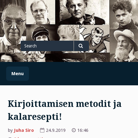
Skip
to
content
Search
for
Search
Menu
Kirjoittamisen metodit ja
kalaresepti!
by
Juha Siro
24.9.2019
16:46