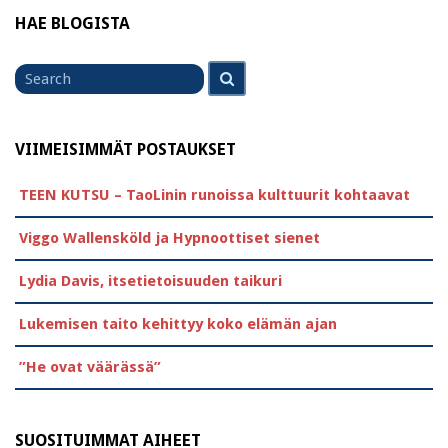
HAE BLOGISTA
Search
Search
for
VIIMEISIMMÄT POSTAUKSET
TEEN KUTSU – TaoLinin runoissa kulttuurit kohtaavat
Viggo Wallensköld ja Hypnoottiset sienet
Lydia Davis, itsetietoisuuden taikuri
Lukemisen taito kehittyy koko elämän ajan
”He ovat väärässä”
SUOSITUIMMAT AIHEET