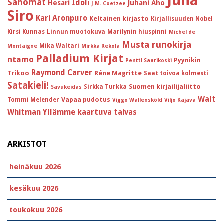
Juha
Sanomat
Idoli
Hesari
Juhani Aho
J.M. Coetzee
Siro
Kari Aronpuro
Keltainen kirjasto
Kirjallisuuden Nobel
Kirsi Kunnas
Linnun muotokuva
Marilynin hiuspinni
Michel de
Musta runokirja
Mika Waltari
Montaigne
Mirkka Rekola
Palladium Kirjat
ntamo
Pyynikin
Pentti Saarikoski
Raymond Carver
Trikoo
Réne Magritte
Saat toivoa kolmesti
Satakieli!
Suomen kirjailijaliitto
Sirkka Turkka
Savukeidas
Walt
Vapaa pudotus
Tommi Melender
Viggo Wallensköld
Viljo Kajava
Whitman
Yllämme kaartuva taivas
ARKISTOT
heinäkuu 2026
kesäkuu 2026
toukokuu 2026