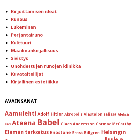
Kirjoittamisen ideat
Runous
Lukeminen
Perjantairuno
Kulttuuri
Maailmankirjallisuus
Sivistys
Unohdettujen runojen klinikka
Kuvataiteilijat
Kirjallinen estetiikka
AVAINSANAT
Aamulehti
Adolf Hitler
Akropolis
Alastalon salissa
Aleksis
Babel
Ateena
Claes Andersson
Cormac McCarthy
Kivi
Helsingin
Elämän tarkoitus
Enostone
Ernst Billgren