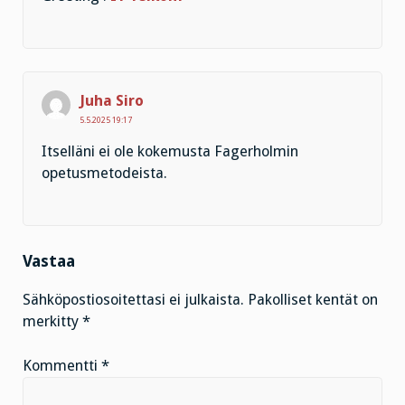
Juha Siro
5.5.2025 19:17
Itselläni ei ole kokemusta Fagerholmin
opetusmetodeista.
Vastaa
Sähköpostiosoitettasi ei julkaista.
Pakolliset kentät on
merkitty
*
Kommentti
*