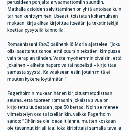
perusidean pohjalta arvaamattomiin suuntiin.
Matkalla asioiden selvittäminen on yhtä antoisaa kuin
tarinan kehittyminen. Useasti toistetun kokemuksen
mukaan: kirja alkaa kirjoittaa itseään ja tekstintekijä
koettaa pysytellä kannoilla.
Romaanissani
Idoli
, päähenkilö Maria ajattelee: ”Joku
olisi saattanut sanoa, että puursin tekstieni kimpussa
vain terapian tähden. Vasta myöhemmin oivalsin, että
jokainen – alkeita haparoiva tai nobelisti – kirjoittaa
samasta syystä. Kaivaakseen esiin jotain mitä ei
muuten kykene löytämään.”
Fagerholmin mukaan hänen kirjoitusmetodistaan
seuraa, että tuoreen romaanin jokaista sivua on
kirjoitettu uudestaan jopa 50 kertaa. Noin se menee
viimeistelyn osalta itsellänikin, vaikka Fagerholm
sanoo: ”Eihän se ole ideaalitilanne, mutten koskaan
ole tavannut kirjailijaa, joka kirjoittaisi samalla tavalla