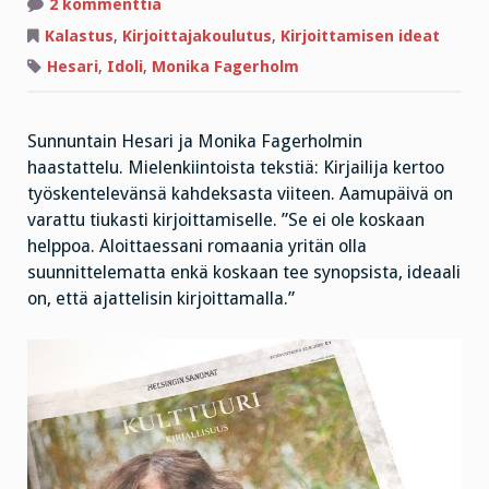
artikkeliin
2 kommenttia
Kirjoittamisen
metodit
Kalastus
,
Kirjoittajakoulutus
,
Kirjoittamisen ideat
ja
kalaresepti!
Hesari
,
Idoli
,
Monika Fagerholm
Sunnuntain Hesari ja Monika Fagerholmin
haastattelu. Mielenkiintoista tekstiä: Kirjailija kertoo
työskentelevänsä kahdeksasta viiteen. Aamupäivä on
varattu tiukasti kirjoittamiselle. ”Se ei ole koskaan
helppoa. Aloittaessani romaania yritän olla
suunnittelematta enkä koskaan tee synopsista, ideaali
on, että ajattelisin kirjoittamalla.”