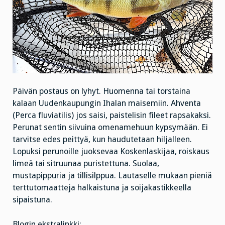
Päivän postaus on lyhyt. Huomenna tai torstaina
kalaan Uudenkaupungin Ihalan maisemiin. Ahventa
(Perca fluviatilis) jos saisi, paistelisin fileet rapsakaksi.
Perunat sentin siivuina omenamehuun kypsymään. Ei
tarvitse edes peittyä, kun haudutetaan hiljalleen.
Lopuksi perunoille juoksevaa Koskenlaskijaa, roiskaus
limeä tai sitruunaa puristettuna. Suolaa,
mustapippuria ja tillisilppua. Lautaselle mukaan pieniä
terttutomaatteja halkaistuna ja soijakastikkeella
sipaistuna.
Blogin ekstralinkki: