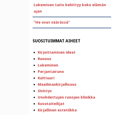
Lukemisen taito kehittyy koko elämän
ajan
”He ovat väärässä”
SUOSITUIMMAT AIHEET
Kirjoittamisen ideat
Runous
Lukeminen
Perjantairuno
Kulttuuri
Maailmankirjallisuus
Sivistys
Unohdettujen runojen klinikka
Kuvataiteilijat
Kirjallinen estetiikka