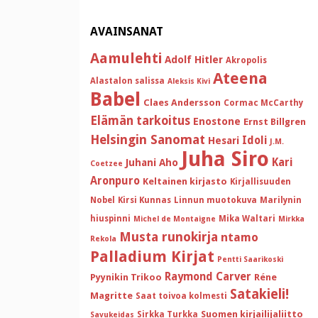
AVAINSANAT
Aamulehti
Adolf Hitler
Akropolis
Ateena
Alastalon salissa
Aleksis Kivi
Babel
Claes Andersson
Cormac McCarthy
Elämän tarkoitus
Enostone
Ernst Billgren
Helsingin Sanomat
Idoli
Hesari
J.M.
Juha Siro
Kari
Juhani Aho
Coetzee
Aronpuro
Keltainen kirjasto
Kirjallisuuden
Nobel
Kirsi Kunnas
Linnun muotokuva
Marilynin
hiuspinni
Mika Waltari
Michel de Montaigne
Mirkka
Musta runokirja
ntamo
Rekola
Palladium Kirjat
Pentti Saarikoski
Raymond Carver
Pyynikin Trikoo
Réne
Satakieli!
Magritte
Saat toivoa kolmesti
Suomen kirjailijaliitto
Sirkka Turkka
Savukeidas