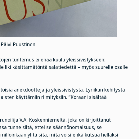
 Päivi Puustinen.
ojen tuntemus ei enää kuulu yleissivistykseen:
le liki käsittämätöntä salatiedettä – myös suurelle osalle
toisia anekdootteja ja yleissivistystä. Lyriikan kehitystä
laisten käyttämiin riimityksiin. ”Koraani sisältää
unoilija V.A. Koskenniemeltä, joka on kirjoittanut
essa tunne siitä, ettei se säännönomaisuus, se
milloinkaan ylitä sitä, mitä voisi ehkä kutsua helläksi