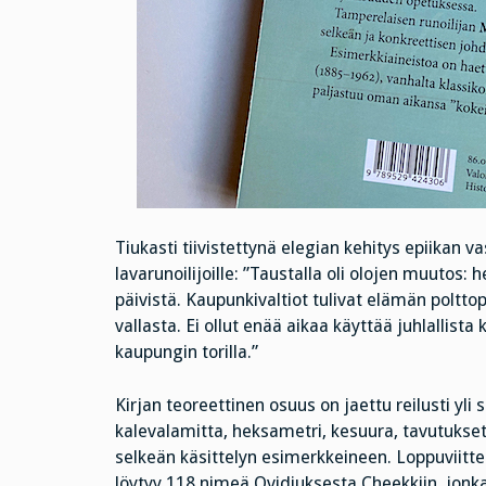
Tiukasti tiivistettynä elegian kehitys epiikan v
lavarunoilijoille: ”Taustalla oli olojen muutos
päivistä. Kaupunkivaltiot tulivat elämän polttopi
vallasta. Ei ollut enää aikaa käyttää juhlallista
kaupungin torilla.”
Kirjan teoreettinen osuus on jaettu reilusti yli s
kalevalamitta, heksametri, kesuura, tavutukset,
selkeän käsittelyn esimerkkeineen. Loppuviitt
löytyy 118 nimeä Ovidiuksesta Cheekkiin, jonk