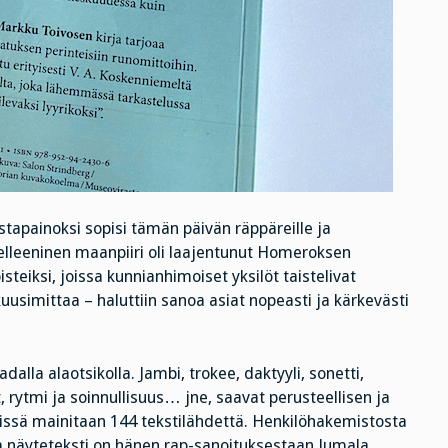
astapainoksi sopisi tämän päivän räppäreille ja
: helleeninen maanpiiri oli laajentunut Homeroksen
steiksi, joissa kunnianhimoiset yksilöt taistelivat
 kuusimittaa – haluttiin sanoa asiat nopeasti ja kärkevästi
adalla alaotsikolla. Jambi, trokee, daktyyli, sonetti,
 rytmi ja soinnullisuus… jne, saavat perusteellisen ja
eissä mainitaan 144 tekstilähdettä. Henkilöhakemistosta
a näyteteksti on hänen rap-sanoituksestaan Jumala.