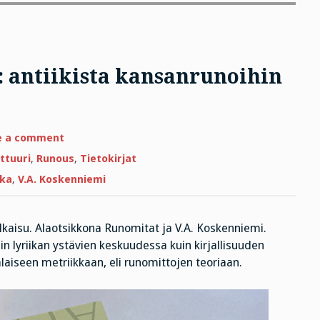
: antiikista kansanrunoihin
on
e a comment
Runousoppia
jokaiselle:
ttuuri
,
Runous
,
Tietokirjat
antiikista
kansanrunoihin
kka
,
V.A. Koskenniemi
ja
räppiin
kaisu. Alaotsikkona Runomitat ja V.A. Koskenniemi.
n lyriikan ystävien keskuudessa kuin kirjallisuuden
aiseen metriikkaan, eli runomittojen teoriaan.