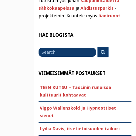
Tutustu myös Juhan
Kaupunkitaidetta
sähkökaapeissa
ja
Ahdistuspurkit
-
projekteihin. Kuuntele myös
äänirunot
.
HAE BLOGISTA
Search
Search
for
VIIMEISIMMÄT POSTAUKSET
TEEN KUTSU – TaoLinin runoissa
kulttuurit kohtaavat
Viggo Wallensköld ja Hypnoottiset
sienet
Lydia Davis, itsetietoisuuden taikuri