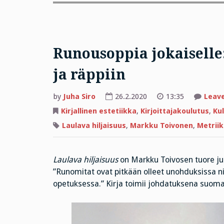
Runousoppia jokaiselle
ja räppiin
by
Juha Siro
26.2.2020
13:35
Leav
Kirjallinen estetiikka
,
Kirjoittajakoulutus
,
Kul
Laulava hiljaisuus
,
Markku Toivonen
,
Metrii
Laulava hiljaisuus
on Markku Toivosen tuore jul
”Runomitat ovat pitkään olleet unohduksissa nii
opetuksessa.” Kirja toimii johdatuksena suomal