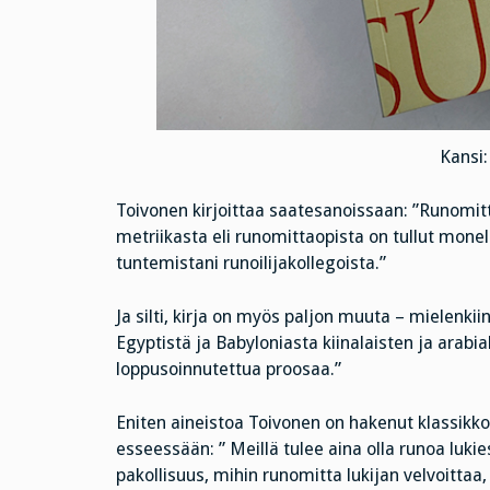
Kansi:
Toivonen kirjoittaa saatesanoissaan: ”Runomitt
metriikasta eli runomittaopista on tullut monel
tuntemistani runoilijakollegoista.”
Ja silti, kirja on myös paljon muuta – mielenkiin
Egyptistä ja Babyloniasta kiinalaisten ja arabia
loppusoinnutettua proosaa.”
Eniten aineistoa Toivonen on hakenut klassikkor
esseessään: ” Meillä tulee aina olla runoa luki
pakollisuus, mihin runomitta lukijan velvoittaa, 