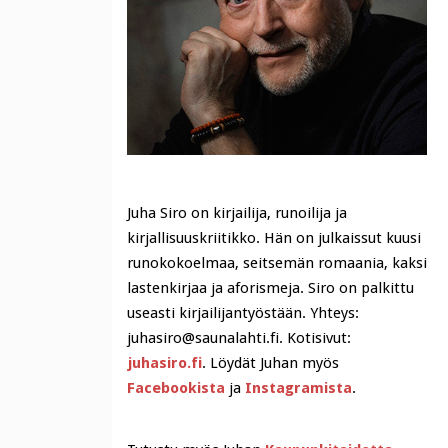
Juha Siro on kirjailija, runoilija ja
kirjallisuuskriitikko. Hän on julkaissut kuusi
runokokoelmaa, seitsemän romaania, kaksi
lastenkirjaa ja aforismeja. Siro on palkittu
useasti kirjailijantyöstään. Yhteys:
juhasiro@saunalahti.fi. Kotisivut:
juhasiro.fi
. Löydät Juhan myös
Facebookista
ja
Instagramista
.