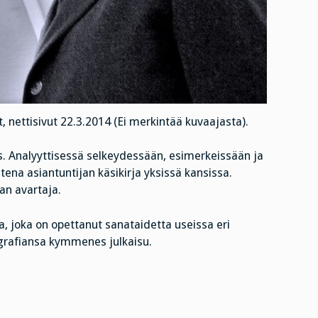
nettisivut 22.3.2014 (Ei merkintää kuvaajasta).
s. Analyyttisessä selkeydessään, esimerkeissään ja
na asiantuntijan käsikirja yksissä kansissa.
an avartaja.
ija, joka on opettanut sanataidetta useissa eri
ografiansa kymmenes julkaisu.