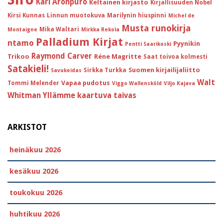
Kari Aronpuro
Keltainen kirjasto
Kirjallisuuden Nobel
Kirsi Kunnas
Linnun muotokuva
Marilynin hiuspinni
Michel de
Musta runokirja
Mika Waltari
Montaigne
Mirkka Rekola
Palladium Kirjat
ntamo
Pyynikin
Pentti Saarikoski
Raymond Carver
Trikoo
Réne Magritte
Saat toivoa kolmesti
Satakieli!
Suomen kirjailijaliitto
Sirkka Turkka
Savukeidas
Walt
Vapaa pudotus
Tommi Melender
Viggo Wallensköld
Viljo Kajava
Whitman
Yllämme kaartuva taivas
ARKISTOT
heinäkuu 2026
kesäkuu 2026
toukokuu 2026
huhtikuu 2026