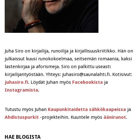
Juha Siro on kirjailija, runoilija ja kirjallisuuskriitikko. Hän on
julkaissut kuusi runokokoelmaa, seitsemän romaania, kaksi
lastenkirjaa ja aforismeja. Siro on palkittu useasti
kirjailijantyöstään. Yhteys: juhasiro@saunalahti.fi. Kotisivut:
juhasiro.fi
. Löydät Juhan myös
Facebookista
ja
Instagramista
.
Tutustu myös Juhan
Kaupunkitaidetta sähkökaapeissa
ja
Ahdistuspurkit
-projekteihin. Kuuntele myös
äänirunot
.
HAE BLOGISTA