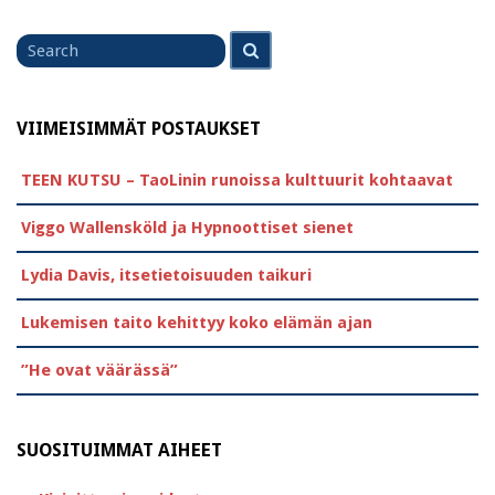
Search
Search
for
VIIMEISIMMÄT POSTAUKSET
TEEN KUTSU – TaoLinin runoissa kulttuurit kohtaavat
Viggo Wallensköld ja Hypnoottiset sienet
Lydia Davis, itsetietoisuuden taikuri
Lukemisen taito kehittyy koko elämän ajan
”He ovat väärässä”
SUOSITUIMMAT AIHEET