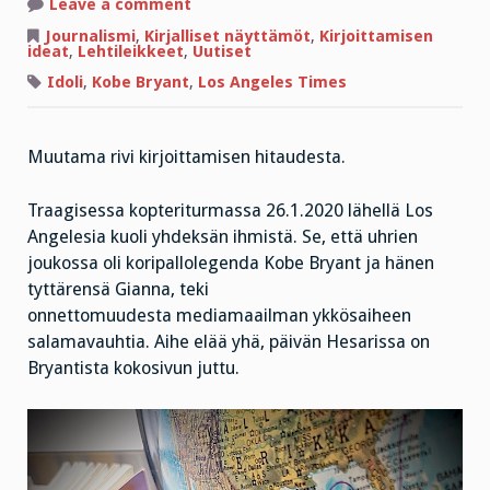
on
Leave a comment
Kobe
Bryantin
Journalismi
,
Kirjalliset näyttämöt
,
Kirjoittamisen
rutistuksessa
ideat
,
Lehtileikkeet
,
Uutiset
Idoli
,
Kobe Bryant
,
Los Angeles Times
Muutama rivi kirjoittamisen hitaudesta.
Traagisessa kopteriturmassa 26.1.2020 lähellä Los
Angelesia kuoli yhdeksän ihmistä. Se, että uhrien
joukossa oli koripallolegenda Kobe Bryant ja hänen
tyttärensä Gianna, teki
onnettomuudesta mediamaailman ykkösaiheen
salamavauhtia. Aihe elää yhä, päivän Hesarissa on
Bryantista kokosivun juttu.