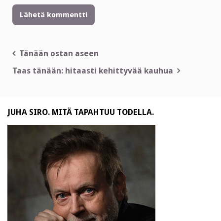
Artikkelien
Tänään ostan aseen
selaus
Taas tänään: hitaasti kehittyvää kauhua
JUHA SIRO. MITÄ TAPAHTUU TODELLA.