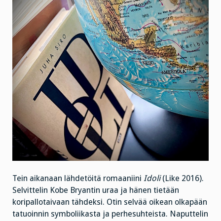
Tein aikanaan lähdetöitä romaaniini
Idoli
(Like 2016).
Selvittelin Kobe Bryantin uraa ja hänen tietään
koripallotaivaan tähdeksi. Otin selvää oikean olkapään
tatuoinnin symboliikasta ja perhesuhteista. Naputtelin