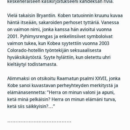
keskeneräiseen käsikirjoitukseeni kahdeksan riviä.
Vielä takaisin Bryantiin. Koben tatuoinnin kruunu kuvaa
häntä itseään, sakaroiden perhoset tyttäriä. Vanessa
on vaimon nimi, jonka kanssa hän avioitui vuonna
2001. Pyhimysrengas ja enkelinsiivet symboloivat
vaimon tukea, kun Kobea syytettiin vuonna 2003
Colorado-hotellin työntekijän seksuaalisesta
hyväksikäytöstä. Syyte hylättiin, kun oletettu uhri
kieltäytyi todistamasta.
Alimmaksi on otsikoitu Raamatun psalmi XXVII, jonka
Kobe sanoi kuvastavan perheyhteyden merkitystä ja
elämänasennetta: ”Herra on minun valoni ja apuni,
ketä minä pelkäisin? Herra on minun elämäni turva,
ketä siis säikkyisin?…”
…………………………………