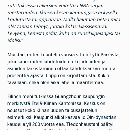
rutistuksessa Lakersien voitettua NBA-sarjan
mestaruuden. Ikuisen kesän kaupungissa ei kysellä
koulutusta tai oppiarvoa, täällä halutaan tietää mitä
olet tänään tehnyt, juotko kolasi klassisena vai
kevyenä, kenestä pidät, kuka on suosikkipelaajasi tai
idolisi.”
Muistan, miten kuuntelin vuosia sitten Tytti Parrasta,
joka sanoi miten lähdetöiden teko, ideoiden ja
asioiden tarkistaminen ottaa kahdeksankymmentä
prosenttia ajasta. Loppu on kirjoittamista. Kukin
tavallaan, ehkä olen aika lähellä määritelmää.
Eilinen meni tutkiessa Guangzhoun kaupungin
merkitystä Etelä-Kiinan Kantonissa. Keskus on
noussut koko Kiinan uuden talousajattelun
esimerkiksi. Kaupunki alkoi kasvaa jo Qin-dynastian
kaudella yli 200 vuotta eaa. Tiedonhaustani päätyi