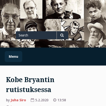
Skip
to
content
Search
for
Search
Menu
Kobe Bryantin
rutistuksessa
by
Juha Siro
5.2.2020
13:58