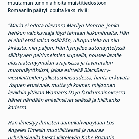
muutaman tunnin aihioita muistitiedostoon.
Romaaniin päätyi lopulta kaksi riviä:
”Maria ei odota olevansa Marilyn Monroe, jonka
hehkun valokuvaaja löysi tehtaan liukuhihnalta. Hän
ei ehdi etsiä valoa sisältään, ulkopuolella on niin
kirkasta, niin paljon. Hän hymyilee autonäyttelyssä
säihkyvien peltiunelmien kupeella, nousee lavalle
alusvaatemyymälän avajaisissa ja tavaratalon
muotinäytöksissä, jakaa esitteitä BlackBerry-
viestilaitteiden julkistustilaisuudessa, häntä ei kuvata
Voguen etusivulle, mutta yli kolmen miljoonan
levikkiin yltävän Woman’s Dayn farkkumainoksessa
hänet nähdään enkelinsiivet selässä ja hiilihanko
kädessä.
Hän ilmestyy ihmisten aamukahvipöytään Los
Angeles Timesin muotiliitteessä ja nauraa
urheilusivuilla hiestä kiiltelevän Kobe Bryantin