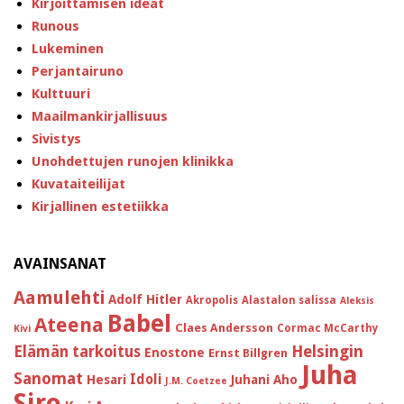
Kirjoittamisen ideat
Runous
Lukeminen
Perjantairuno
Kulttuuri
Maailmankirjallisuus
Sivistys
Unohdettujen runojen klinikka
Kuvataiteilijat
Kirjallinen estetiikka
AVAINSANAT
Aamulehti
Adolf Hitler
Akropolis
Alastalon salissa
Aleksis
Babel
Ateena
Claes Andersson
Cormac McCarthy
Kivi
Helsingin
Elämän tarkoitus
Enostone
Ernst Billgren
Juha
Sanomat
Idoli
Hesari
Juhani Aho
J.M. Coetzee
Siro