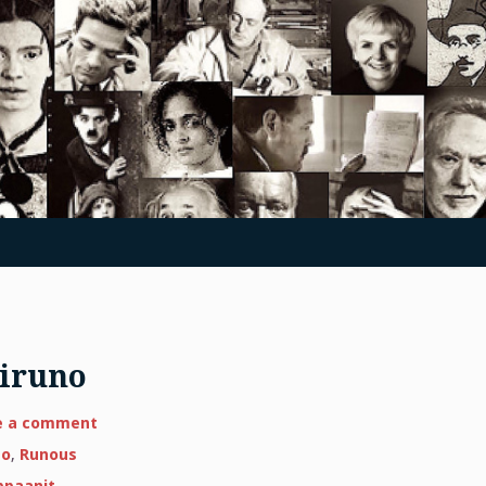
iruno
on
e a comment
Koronakevään
Perjantairuno
no
,
Runous