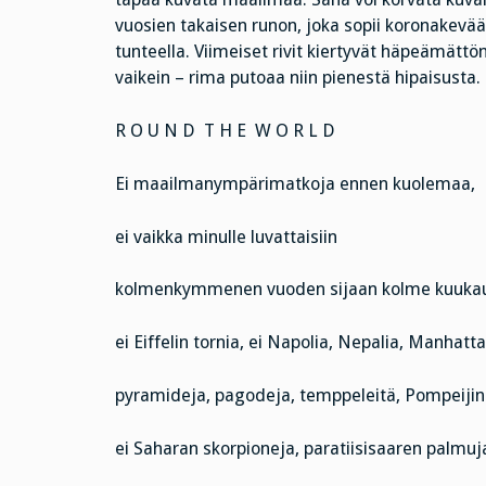
vuosien takaisen runon, joka sopii koronakevää
tunteella. Viimeiset rivit kiertyvät häpeämättömä
vaikein – rima putoaa niin pienestä hipaisusta.
R O U N D T H E W O R L D
Ei maailmanympärimatkoja ennen kuolemaa,
ei vaikka minulle luvattaisiin
kolmenkymmenen vuoden sijaan kolme kuukau
ei Eiffelin tornia, ei Napolia, Nepalia, Manhatta
pyramideja, pagodeja, temppeleitä, Pompeijin 
ei Saharan skorpioneja, paratiisisaaren palmuja