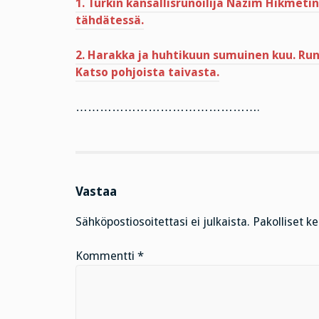
1. Turkin kansallisrunoilija Nazim Hikmet
tähdätessä.
2. Harakka ja huhtikuun sumuinen kuu. Ru
Katso pohjoista taivasta.
……………………………………….
Vastaa
Sähköpostiosoitettasi ei julkaista.
Pakolliset k
Kommentti
*