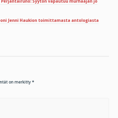
in Perjantairuno: Syytön vapautuu murhaajan jo
noni Jenni Haukion toimittamasta antologiasta
entät on merkitty
*