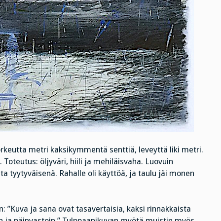
rkeutta metri kaksikymmentä senttiä, leveyttä liki metri.
 Toteutus: öljyväri, hiili ja mehiläisvaha. Luovuin
ta tyytyväisenä. Rahalle oli käyttöä, ja taulu jäi monen
 ”Kuva ja sana ovat tasavertaisia, kaksi rinnakkaista
n ja päinvastoin.” Tulppaanikuvan myötä muistin myös