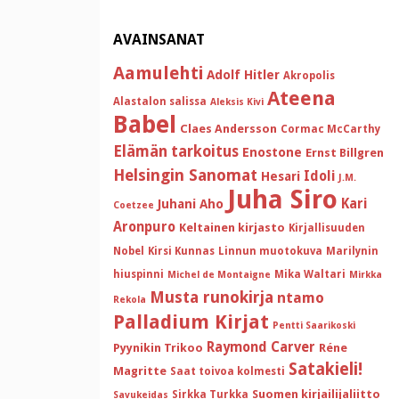
AVAINSANAT
Aamulehti
Adolf Hitler
Akropolis
Ateena
Alastalon salissa
Aleksis Kivi
Babel
Claes Andersson
Cormac McCarthy
Elämän tarkoitus
Enostone
Ernst Billgren
Helsingin Sanomat
Idoli
Hesari
J.M.
Juha Siro
Kari
Juhani Aho
Coetzee
Aronpuro
Keltainen kirjasto
Kirjallisuuden
Nobel
Kirsi Kunnas
Linnun muotokuva
Marilynin
hiuspinni
Mika Waltari
Michel de Montaigne
Mirkka
Musta runokirja
ntamo
Rekola
Palladium Kirjat
Pentti Saarikoski
Raymond Carver
Pyynikin Trikoo
Réne
Satakieli!
Magritte
Saat toivoa kolmesti
Suomen kirjailijaliitto
Sirkka Turkka
Savukeidas