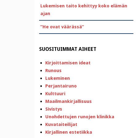
Lukemisen taito kehittyy koko elämän
ajan
”He ovat väärässä”
SUOSITUIMMAT AIHEET
Kirjoittamisen ideat
Runous
Lukeminen
Perjantairuno
Kulttuuri
Maailmankirjallisuus
Sivistys
Unohdettujen runojen klinikka
Kuvataiteilijat
Kirjallinen estetiikka