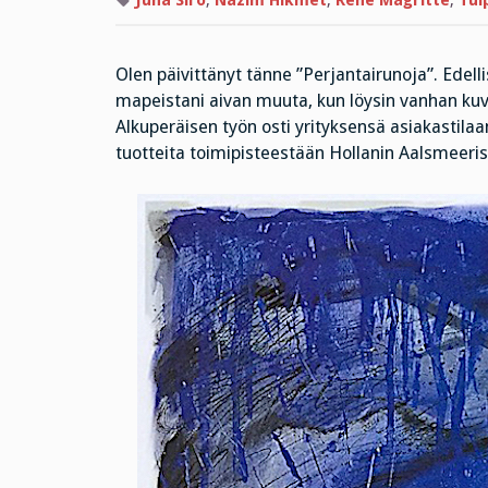
Juha Siro
,
Nazim Hikmet
,
Réne Magritte
,
Tul
Olen päivittänyt tänne ”Perjantairunoja”. Edell
mapeistani aivan muuta, kun löysin vanhan kuva
Alkuperäisen työn osti yrityksensä asiakastilaa
tuotteita toimipisteestään Hollanin Aalsmeeris