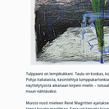
Tulppaani on lempikukkani. Taulu on kookas, ko
Pohja italialaista, käsintehtyä lumppukartonkia.
näyttelytyöstä aikanaan kirpein mielin – toisaal
muun nähtäväksi.
Muisto nosti mieleen René Magritten ajatuksen:
tapaa kuvata maailmaa. Sana voi korvata kuva