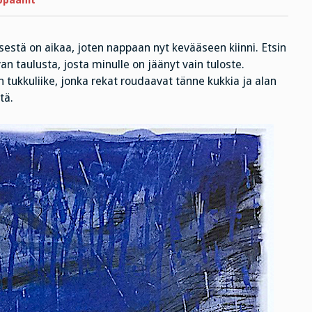
ppaanit
isestä on aikaa, joten nappaan nyt kevääseen kiinni. Etsin
n taulusta, josta minulle on jäänyt vain tuloste.
n tukkuliike, jonka rekat roudaavat tänne kukkia ja alan
tä.