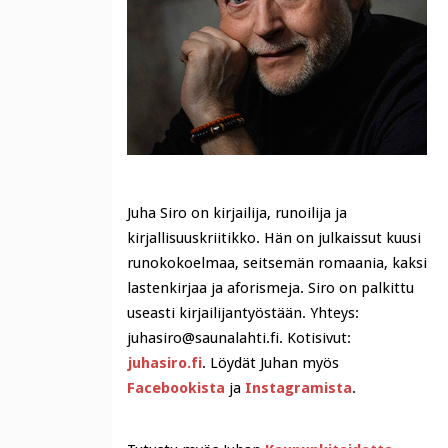
Juha Siro on kirjailija, runoilija ja
kirjallisuuskriitikko. Hän on julkaissut kuusi
runokokoelmaa, seitsemän romaania, kaksi
lastenkirjaa ja aforismeja. Siro on palkittu
useasti kirjailijantyöstään. Yhteys:
juhasiro@saunalahti.fi. Kotisivut:
juhasiro.fi
. Löydät Juhan myös
Facebookista
ja
Instagramista
.