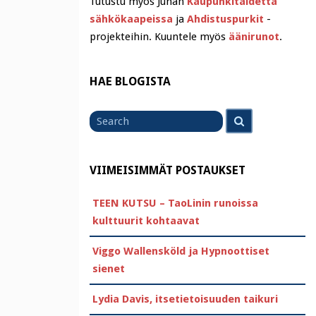
Tutustu myös Juhan
Kaupunkitaidetta
sähkökaapeissa
ja
Ahdistuspurkit
-
projekteihin. Kuuntele myös
äänirunot
.
HAE BLOGISTA
Search
Search
for
VIIMEISIMMÄT POSTAUKSET
TEEN KUTSU – TaoLinin runoissa
kulttuurit kohtaavat
Viggo Wallensköld ja Hypnoottiset
sienet
Lydia Davis, itsetietoisuuden taikuri