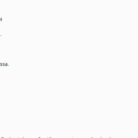
i
.
ssa.