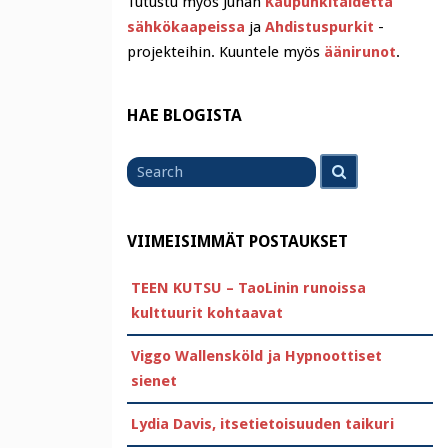
Tutustu myös Juhan
Kaupunkitaidetta
sähkökaapeissa
ja
Ahdistuspurkit
-
projekteihin. Kuuntele myös
äänirunot
.
HAE BLOGISTA
Search
Search
for
VIIMEISIMMÄT POSTAUKSET
TEEN KUTSU – TaoLinin runoissa
kulttuurit kohtaavat
Viggo Wallensköld ja Hypnoottiset
sienet
Lydia Davis, itsetietoisuuden taikuri