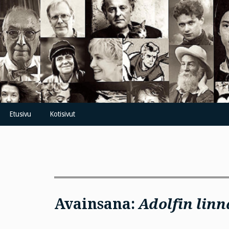
Skip
to
content
Etusivu
Kotisivut
Avainsana:
Adolfin linn