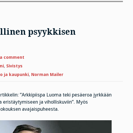
llinen psyykkisen
on
 a comment
Tehokkain
yhteiskunnallinen
mi
,
Sivistys
psyykkisen
turruttamisen
o ja kaupunki
,
Norman Mailer
keino?
rtikkelin: ”Arkkipiispa Luoma teki pesäeroa jyrkkään
 eristäytymiseen ja viholliskuviin”. Myös
skokouksen avajaispuheesta.