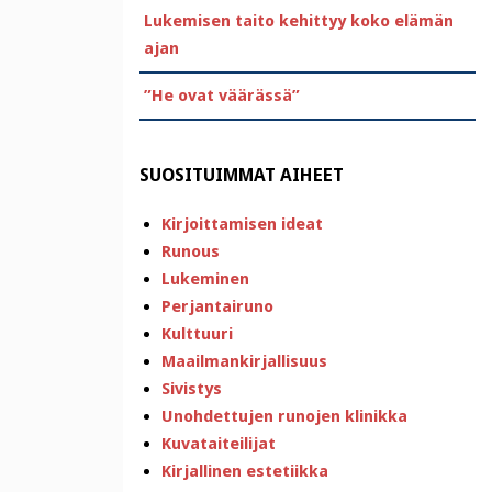
Lukemisen taito kehittyy koko elämän
ajan
”He ovat väärässä”
SUOSITUIMMAT AIHEET
Kirjoittamisen ideat
Runous
Lukeminen
Perjantairuno
Kulttuuri
Maailmankirjallisuus
Sivistys
Unohdettujen runojen klinikka
Kuvataiteilijat
Kirjallinen estetiikka