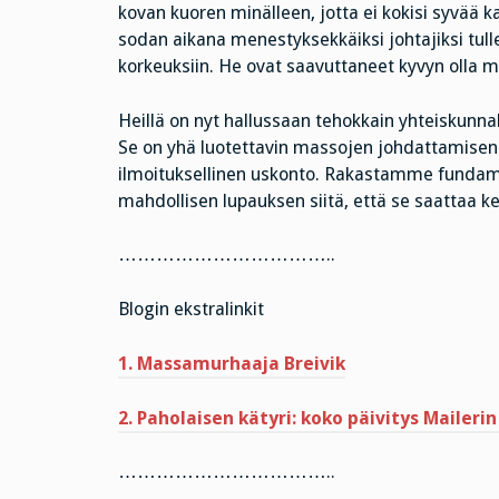
kovan kuoren minälleen, jotta ei kokisi syvää k
sodan aikana menestyksekkäiksi johtajiksi tulle
korkeuksiin. He ovat saavuttaneet kyvyn olla 
Heillä on nyt hallussaan tehokkain yhteiskunna
Se on yhä luotettavin massojen johdattamisen v
ilmoituksellinen uskonto. Rakastamme fundame
mahdollisen lupauksen siitä, että se saattaa ke
……………………………..
Blogin ekstralinkit
1. Massamurhaaja Breivik
2. Paholaisen kätyri: koko päivitys Mailer
……………………………..