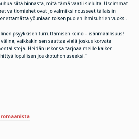
auhua siitä hinnasta, mitä tämä vaatii sielulta. Useimmat
et valtiomiehet ovat jo valmiiksi nousseet tällaisiin
menettämättä yöuniaan toisen puolen ihmisuhrien vuoksi.
llinen psyykkisen turruttamisen keino – isänmaallisuus!
äline, vaikkakin sen saattaa vielä joskus korvata
ntalisteja. Heidän uskonsa tarjoaa meille kaiken
hittyä lopullisen joukkotuhon aseeksi.”
in romaanista