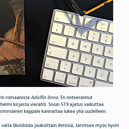
erin romaanista
Adolfin linna
. En noteerannut
lmi kirjasta vierähti. Sivun 519 ajatus vaikuttaa
 jälkimmäinen kappale kannattaa lukea yhä uudelleen.
 valta likvidoida joukoittain ihmisiä, tarvitsee myös hyvin