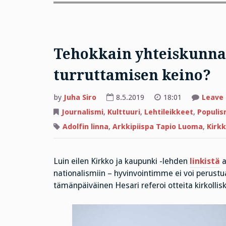
Tehokkain yhteiskunna
turruttamisen keino?
by
Juha Siro
8.5.2019
18:01
Leave
Journalismi
,
Kulttuuri
,
Lehtileikkeet
,
Populis
Adolfin linna
,
Arkkipiispa Tapio Luoma
,
Kirkk
Luin eilen Kirkko ja kaupunki -lehden
linkistä
a
nationalismiin – hyvinvointimme ei voi perustua
tämänpäiväinen Hesari referoi otteita kirkolli