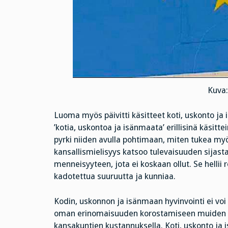
Kuva
Luoma myös päivitti käsitteet koti, uskonto ja
’kotia, uskontoa ja isänmaata’ erillisinä käsitt
pyrki niiden avulla pohtimaan, miten tukea myö
kansallismielisyys katsoo tulevaisuuden sijast
menneisyyteen, jota ei koskaan ollut. Se helli
kadotettua suuruutta ja kunniaa.
Kodin, uskonnon ja isänmaan hyvinvointi ei voi 
oman erinomaisuuden korostamiseen muiden 
kansakuntien kustannuksella. Koti, uskonto ja