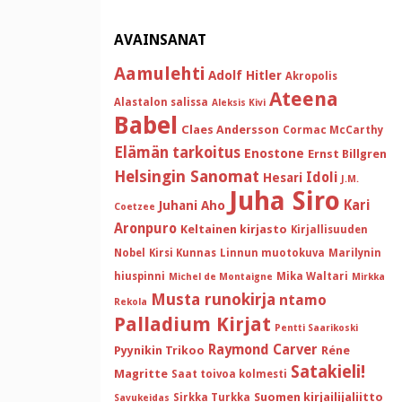
AVAINSANAT
Aamulehti
Adolf Hitler
Akropolis
Ateena
Alastalon salissa
Aleksis Kivi
Babel
Claes Andersson
Cormac McCarthy
Elämän tarkoitus
Enostone
Ernst Billgren
Helsingin Sanomat
Idoli
Hesari
J.M.
Juha Siro
Kari
Juhani Aho
Coetzee
Aronpuro
Keltainen kirjasto
Kirjallisuuden
Nobel
Kirsi Kunnas
Linnun muotokuva
Marilynin
hiuspinni
Mika Waltari
Michel de Montaigne
Mirkka
Musta runokirja
ntamo
Rekola
Palladium Kirjat
Pentti Saarikoski
Raymond Carver
Pyynikin Trikoo
Réne
Satakieli!
Magritte
Saat toivoa kolmesti
Suomen kirjailijaliitto
Sirkka Turkka
Savukeidas