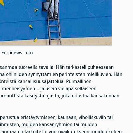
: Euronews.com
 isänmaa tuoreella tavalla. Hän tarkasteli puheessaan
einä ohi niiden synnyttämien perinteisten mielikuvien. Hän
nteistä kansallisuusajattelua. Pulmallinen
a menneisyyteen – ja usein vieläpä sellaiseen
i romanttista käsitystä ajasta, joka edustaa kansakunnan
perustua eristäytymiseen, kaunaan, viholliskuviin tai
ihmisten, muiden kansanryhmien tai muiden
 isänmaa on tarkoitettu vuorovaikutukseen muiden kotien,