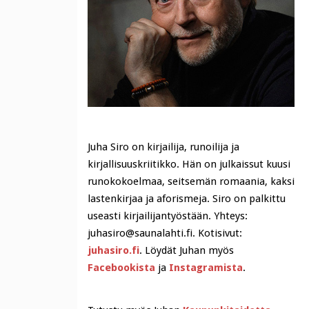
Juha Siro on kirjailija, runoilija ja
kirjallisuuskriitikko. Hän on julkaissut kuusi
runokokoelmaa, seitsemän romaania, kaksi
lastenkirjaa ja aforismeja. Siro on palkittu
useasti kirjailijantyöstään. Yhteys:
juhasiro@saunalahti.fi. Kotisivut:
juhasiro.fi
. Löydät Juhan myös
Facebookista
ja
Instagramista
.