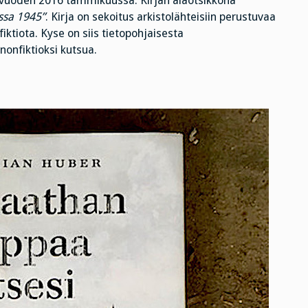
vuoden 2016 tammikuussa. Kirjan alaotsikkona
ssa 1945”
. Kirja on sekoitus arkistolähteisiin perustuvaa
fiktiota. Kyse on siis tietopohjaisesta
nonfiktioksi kutsua.