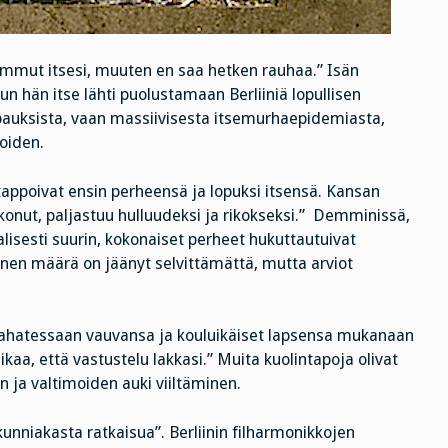
 ammut itsesi, muuten en saa hetken rauhaa.” Isän
un hän itse lähti puolustamaan Berliiniä lopullisen
tapauksista, vaan massiivisesta itsemurhaepidemiasta,
oiden.
tappoivat ensin perheensä ja lopuksi itsensä. Kansan
uskonut, paljastuu hulluudeksi ja rikokseksi.” Demminissä,
lisesti suurin, kokonaiset perheet hukuttautuivat
inen määrä on jäänyt selvittämättä, mutta arviot
 raahatessaan vauvansa ja kouluikäiset lapsensa mukanaan
ikaa, että vastustelu lakkasi.” Muita kuolintapoja olivat
ja valtimoiden auki viiltäminen.
kunniakasta ratkaisua”. Berliinin filharmonikkojen