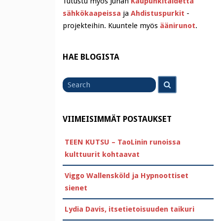
Tutustu myös Juhan
Kaupunkitaidetta
sähkökaapeissa
ja
Ahdistuspurkit
-
projekteihin. Kuuntele myös
äänirunot
.
HAE BLOGISTA
Search
Search
for
VIIMEISIMMÄT POSTAUKSET
TEEN KUTSU – TaoLinin runoissa
kulttuurit kohtaavat
Viggo Wallensköld ja Hypnoottiset
sienet
Lydia Davis, itsetietoisuuden taikuri