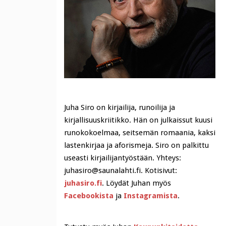
Juha Siro on kirjailija, runoilija ja
kirjallisuuskriitikko. Hän on julkaissut kuusi
runokokoelmaa, seitsemän romaania, kaksi
lastenkirjaa ja aforismeja. Siro on palkittu
useasti kirjailijantyöstään. Yhteys:
juhasiro@saunalahti.fi. Kotisivut:
juhasiro.fi
. Löydät Juhan myös
Facebookista
ja
Instagramista
.