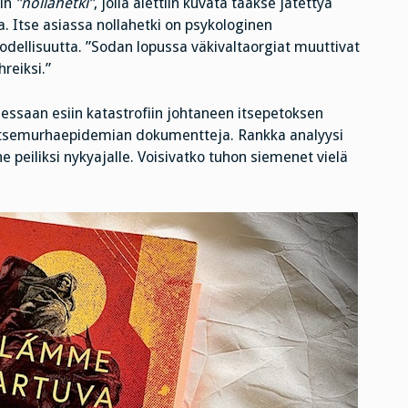
in
”nollahetki”
, jolla alettiin kuvata taakse jätettyä
. Itse asiassa nollahetki on psykologinen
todellisuutta. ”Sodan lopussa väkivaltaorgiat muuttivat
reiksi.”
essaan esiin katastrofiin johtaneen itsepetoksen
 itsemurhaepidemian dokumentteja. Rankka analyysi
peiliksi nykyajalle. Voisivatko tuhon siemenet vielä