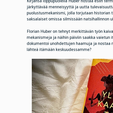
Kirjansa loppupuolella Huber nostaa esiin term
järkyttävää menneisyyttä ja uutta tulevaisuutta
puolustusmekanismi, jolla torjutaan historian 
saksalaiset omissa silmissään natsihallinnon uh
Florian Huber on tehnyt merkittävän työn kaiva
mekanismeja ja näihin päiviin saakka vaietun
dokumentoi unohdettujen haamuja ja nostaa ne 
lähteä itämään keskuudessamme?