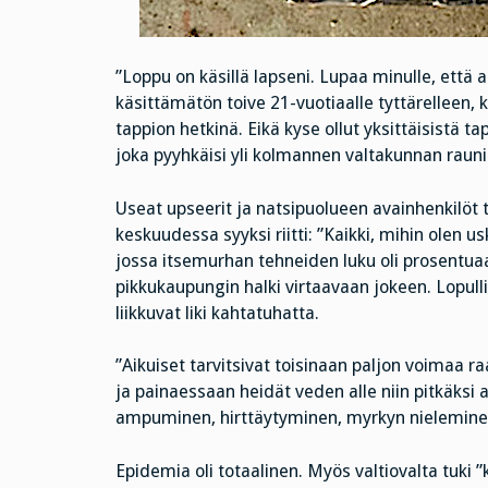
”Loppu on käsillä lapseni. Lupaa minulle, että
käsittämätön toive 21-vuotiaalle tyttärelleen, k
tappion hetkinä. Eikä kyse ollut yksittäisistä 
joka pyyhkäisi yli kolmannen valtakunnan rauni
Useat upseerit ja natsipuolueen avainhenkilöt 
keskuudessa syyksi riitti: ”Kaikki, mihin olen 
jossa itsemurhan tehneiden luku oli prosentuaa
pikkukaupungin halki virtaavaan jokeen. Lopull
liikkuvat liki kahtatuhatta.
”Aikuiset tarvitsivat toisinaan paljon voimaa
ja painaessaan heidät veden alle niin pitkäksi a
ampuminen, hirttäytyminen, myrkyn nieleminen 
Epidemia oli totaalinen. Myös valtiovalta tuki ”