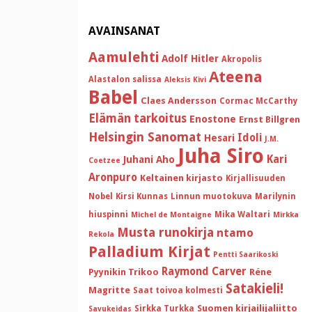
AVAINSANAT
Aamulehti
Adolf Hitler
Akropolis
Ateena
Alastalon salissa
Aleksis Kivi
Babel
Claes Andersson
Cormac McCarthy
Elämän tarkoitus
Enostone
Ernst Billgren
Helsingin Sanomat
Idoli
Hesari
J.M.
Juha Siro
Kari
Juhani Aho
Coetzee
Aronpuro
Keltainen kirjasto
Kirjallisuuden
Nobel
Kirsi Kunnas
Linnun muotokuva
Marilynin
hiuspinni
Mika Waltari
Michel de Montaigne
Mirkka
Musta runokirja
ntamo
Rekola
Palladium Kirjat
Pentti Saarikoski
Raymond Carver
Pyynikin Trikoo
Réne
Satakieli!
Magritte
Saat toivoa kolmesti
Suomen kirjailijaliitto
Sirkka Turkka
Savukeidas