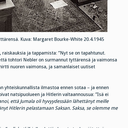
tyttärensä. Kuva: Margaret Bourke-White 20.4.1945
ia, raiskauksia ja tappamista: ”Nyt se on tapahtunut.
että tohtori Nebler on surmannut tyttärensä ja vaimonsa
hirtti nuoren vaimonsa, ja samanlaiset uutiset
an yhteiskunnallista ilmastoa ennen sotaa – ja ennen
toivat natsipuolueen ja Hitlerin valtaannousua: ”Isä ei
noi, että Jumala oli hyvyydessään lähettänyt meille
ttänyt Hitlerin pelastamaan Saksan. Saksa, se olemme me