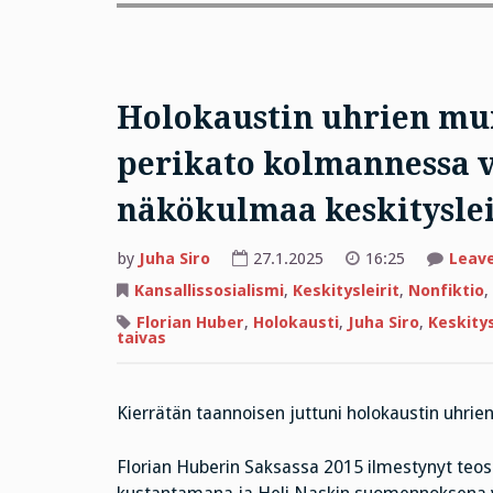
Holokaustin uhrien mui
perikato kolmannessa 
näkökulmaa keskityslei
by
Juha Siro
27.1.2025
16:25
Leav
Kansallissosialismi
,
Keskitysleirit
,
Nonfiktio
,
Florian Huber
,
Holokausti
,
Juha Siro
,
Keskitys
taivas
Kierrätän taannoisen juttuni holokaustin uhrie
Florian Huberin Saksassa 2015 ilmestynyt teo