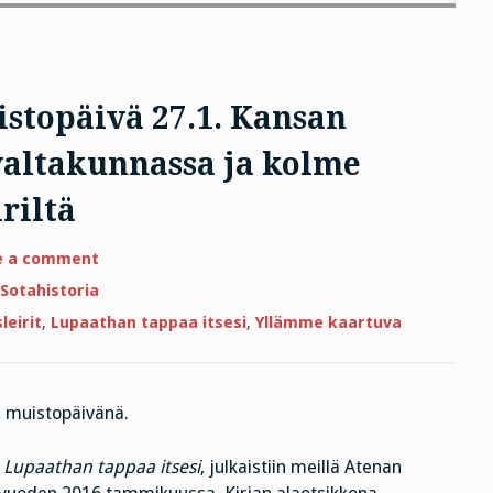
stopäivä 27.1. Kansan
valtakunnassa ja kolme
riltä
on
e a comment
Holokaustin
uhrien
Sotahistoria
muistopäivä
27.1.
leirit
,
Lupaathan tappaa itsesi
,
Yllämme kaartuva
Kansan
perikato
kolmannessa
valtakunnassa
ja
kolme
n muistopäivänä.
näkökulmaa
keskitysleiriltä
s
Lupaathan tappaa itsesi
, julkaistiin meillä Atenan