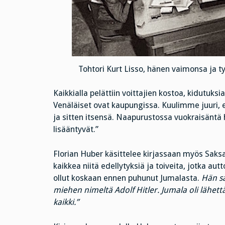
Tohtori Kurt Lisso, hänen vaimonsa ja 
Kaikkialla pelättiin voittajien kostoa, kidutuks
Venäläiset ovat kaupungissa. Kuulimme juuri, 
ja sitten itsensä. Naapurustossa vuokraisäntä 
lisääntyvät.”
Florian Huber käsittelee kirjassaan myös Saks
kaikkea niitä edellytyksiä ja toiveita, jotka aut
ollut koskaan ennen puhunut Jumalasta.
Hän sa
miehen nimeltä Adolf Hitler. Jumala oli lähe
kaikki.”