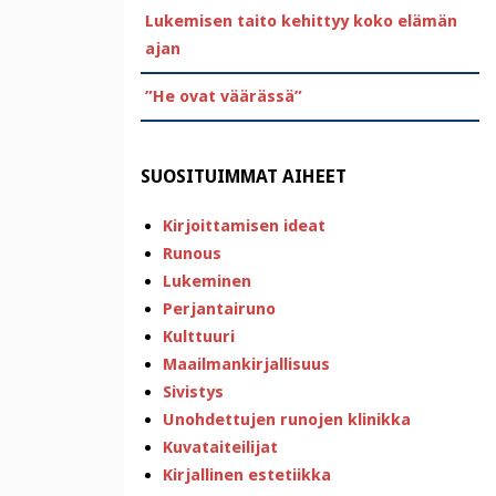
Lukemisen taito kehittyy koko elämän
ajan
”He ovat väärässä”
SUOSITUIMMAT AIHEET
Kirjoittamisen ideat
Runous
Lukeminen
Perjantairuno
Kulttuuri
Maailmankirjallisuus
Sivistys
Unohdettujen runojen klinikka
Kuvataiteilijat
Kirjallinen estetiikka