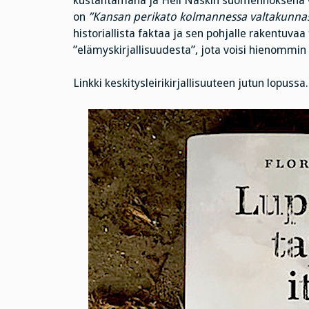
kustantamana ja Heli Naskin suomennoksena 
on
”Kansan perikato kolmannessa valtakunna
historiallista faktaa ja sen pohjalle rakentuvaa 
”elämyskirjallisuudesta”, jota voisi hienommin 
Linkki keskitysleirikirjallisuuteen jutun lopussa.