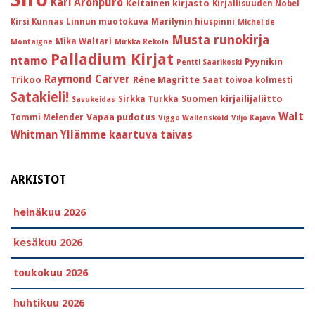
Kari Aronpuro
Keltainen kirjasto
Kirjallisuuden Nobel
Kirsi Kunnas
Linnun muotokuva
Marilynin hiuspinni
Michel de
Musta runokirja
Mika Waltari
Montaigne
Mirkka Rekola
Palladium Kirjat
ntamo
Pyynikin
Pentti Saarikoski
Raymond Carver
Trikoo
Réne Magritte
Saat toivoa kolmesti
Satakieli!
Suomen kirjailijaliitto
Sirkka Turkka
Savukeidas
Walt
Vapaa pudotus
Tommi Melender
Viggo Wallensköld
Viljo Kajava
Whitman
Yllämme kaartuva taivas
ARKISTOT
heinäkuu 2026
kesäkuu 2026
toukokuu 2026
huhtikuu 2026