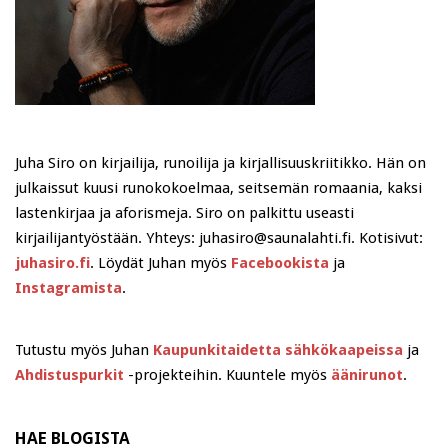
Juha Siro on kirjailija, runoilija ja kirjallisuuskriitikko. Hän on
julkaissut kuusi runokokoelmaa, seitsemän romaania, kaksi
lastenkirjaa ja aforismeja. Siro on palkittu useasti
kirjailijantyöstään. Yhteys: juhasiro@saunalahti.fi. Kotisivut:
juhasiro.fi
. Löydät Juhan myös
Facebookista
ja
Instagramista
.
Tutustu myös Juhan
Kaupunkitaidetta sähkökaapeissa
ja
Ahdistuspurkit
-projekteihin. Kuuntele myös
äänirunot
.
HAE BLOGISTA