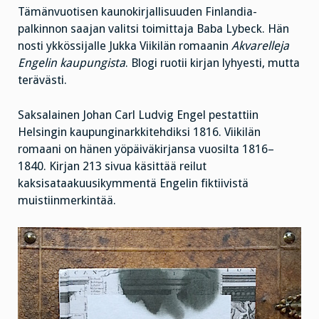
Tämänvuotisen kaunokirjallisuuden Finlandia-
palkinnon saajan valitsi toimittaja Baba Lybeck. Hän
nosti ykkössijalle Jukka Viikilän romaanin
Akvarelleja
Engelin kaupungista
. Blogi ruotii kirjan lyhyesti, mutta
terävästi.
Saksalainen Johan Carl Ludvig Engel pestattiin
Helsingin kaupunginarkkitehdiksi 1816. Viikilän
romaani on hänen yöpäiväkirjansa vuosilta 1816–
1840. Kirjan 213 sivua käsittää reilut
kaksisataakuusikymmentä Engelin fiktiivistä
muistiinmerkintää.