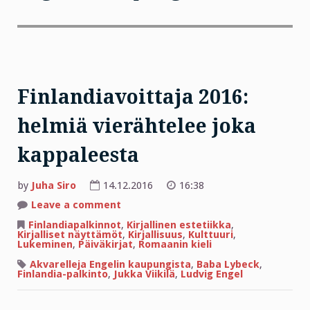
Finlandiavoittaja 2016:
helmiä vierähtelee joka
kappaleesta
by
Juha Siro
14.12.2016
16:38
on
Leave a comment
Finlandiavoittaja
2016:
Finlandiapalkinnot
,
Kirjallinen estetiikka
,
helmiä
Kirjalliset näyttämöt
,
Kirjallisuus
,
Kulttuuri
,
vierähtelee
Lukeminen
,
Päiväkirjat
,
Romaanin kieli
joka
kappaleesta
Akvarelleja Engelin kaupungista
,
Baba Lybeck
,
Finlandia-palkinto
,
Jukka Viikilä
,
Ludvig Engel