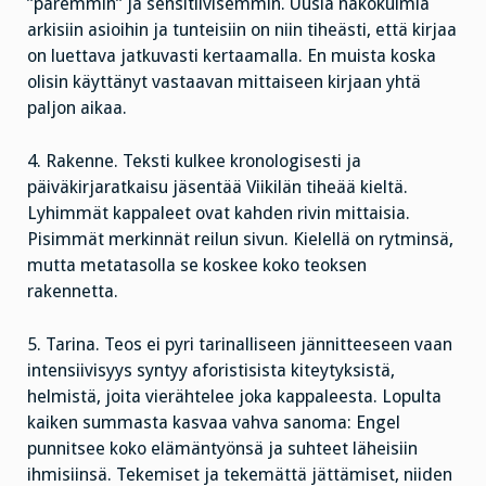
”paremmin” ja sensitiivisemmin. Uusia näkökulmia
arkisiin asioihin ja tunteisiin on niin tiheästi, että kirjaa
on luettava jatkuvasti kertaamalla. En muista koska
olisin käyttänyt vastaavan mittaiseen kirjaan yhtä
paljon aikaa.
4. Rakenne. Teksti kulkee kronologisesti ja
päiväkirjaratkaisu jäsentää Viikilän tiheää kieltä.
Lyhimmät kappaleet ovat kahden rivin mittaisia.
Pisimmät merkinnät reilun sivun. Kielellä on rytminsä,
mutta metatasolla se koskee koko teoksen
rakennetta.
5. Tarina. Teos ei pyri tarinalliseen jännitteeseen vaan
intensiivisyys syntyy aforistisista kiteytyksistä,
helmistä, joita vierähtelee joka kappaleesta. Lopulta
kaiken summasta kasvaa vahva sanoma: Engel
punnitsee koko elämäntyönsä ja suhteet läheisiin
ihmisiinsä. Tekemiset ja tekemättä jättämiset, niiden