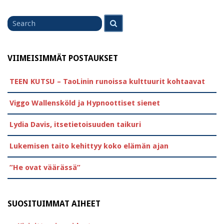
Search
Search
for
VIIMEISIMMÄT POSTAUKSET
TEEN KUTSU – TaoLinin runoissa kulttuurit kohtaavat
Viggo Wallensköld ja Hypnoottiset sienet
Lydia Davis, itsetietoisuuden taikuri
Lukemisen taito kehittyy koko elämän ajan
”He ovat väärässä”
SUOSITUIMMAT AIHEET