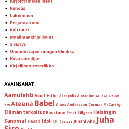
Kirjoittamisen ideat
Runous
Lukeminen
Perjantairuno
Kulttuuri
Maailmankirjallisuus
Sivistys
Unohdettujen runojen klinikka
Kuvataiteilijat
Kirjallinen estetiikka
AVAINSANAT
Aamulehti
Adolf Hitler
Akropolis
Alastalon salissa
Aleksis
Babel
Ateena
Claes Andersson
Cormac McCarthy
Kivi
Helsingin
Elämän tarkoitus
Enostone
Ernst Billgren
Juha
Sanomat
Idoli
Hesari
Juhani Aho
J.M. Coetzee
Siro