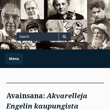
Skip
to
content
Search
for
Search
Menu
Avainsana:
Akvarelleja
Engelin kaupungista