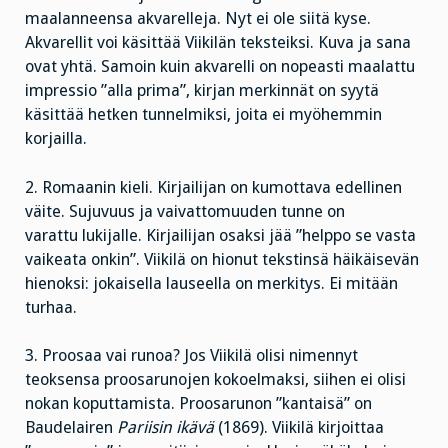
maalanneensa akvarelleja. Nyt ei ole siitä kyse.
Akvarellit voi käsittää Viikilän teksteiksi. Kuva ja sana
ovat yhtä. Samoin kuin akvarelli on nopeasti maalattu
impressio ”alla prima”, kirjan merkinnät on syytä
käsittää hetken tunnelmiksi, joita ei myöhemmin
korjailla.
2. Romaanin kieli. Kirjailijan on kumottava edellinen
väite. Sujuvuus ja vaivattomuuden tunne on
varattu lukijalle. Kirjailijan osaksi jää ”helppo se vasta
vaikeata onkin”. Viikilä on hionut tekstinsä häikäisevän
hienoksi: jokaisella lauseella on merkitys. Ei mitään
turhaa.
3. Proosaa vai runoa? Jos Viikilä olisi nimennyt
teoksensa proosarunojen kokoelmaksi, siihen ei olisi
nokan koputtamista. Proosarunon ”kantaisä” on
Baudelairen
Pariisin ikävä
(1869). Viikilä kirjoittaa