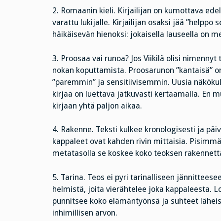
2. Romaanin kieli. Kirjailijan on kumottava ed
varattu lukijalle. Kirjailijan osaksi jää ”helppo 
häikäisevän hienoksi: jokaisella lauseella on me
3. Proosaa vai runoa? Jos Viikilä olisi nimennyt
nokan koputtamista. Proosarunon ”kantaisä” o
”paremmin” ja sensitiivisemmin. Uusia näkökulmia
kirjaa on luettava jatkuvasti kertaamalla. En m
kirjaan yhtä paljon aikaa.
4. Rakenne. Teksti kulkee kronologisesti ja päi
kappaleet ovat kahden rivin mittaisia. Pisimmät
metatasolla se koskee koko teoksen rakennett
5. Tarina. Teos ei pyri tarinalliseen jännitteese
helmistä, joita vierähtelee joka kappaleesta.
punnitsee koko elämäntyönsä ja suhteet läheisi
inhimillisen arvon.