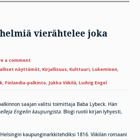
 helmiä vierähtelee joka
on
ve a comment
Finlandiavoittaja
2016:
jalliset näyttämöt
,
Kirjallisuus
,
Kulttuuri
,
Lukeminen
,
helmiä
vierähtelee
joka
k
,
Finlandia-palkinto
,
Jukka Viikilä
,
Ludvig Engel
kappaleesta
alkinnon saajan valitsi toimittaja Baba Lybeck. Hän
elleja Engelin kaupungista
. Blogi ruotii kirjan lyhyesti,
 Helsingin kaupunginarkkitehdiksi 1816. Viikilän romaani