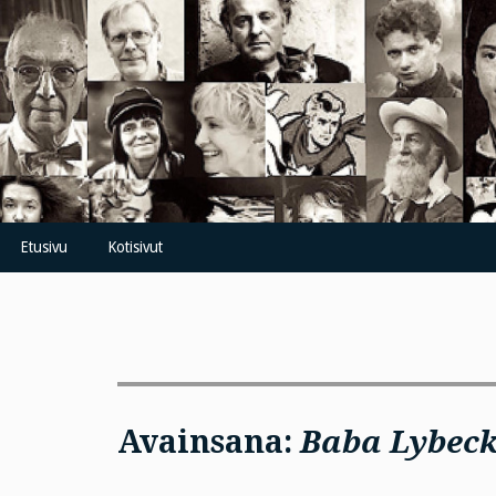
Skip
to
content
Etusivu
Kotisivut
Avainsana:
Baba Lybec