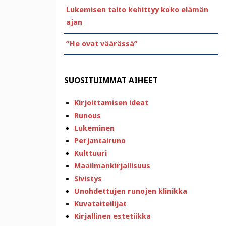
Lukemisen taito kehittyy koko elämän
ajan
”He ovat väärässä”
SUOSITUIMMAT AIHEET
Kirjoittamisen ideat
Runous
Lukeminen
Perjantairuno
Kulttuuri
Maailmankirjallisuus
Sivistys
Unohdettujen runojen klinikka
Kuvataiteilijat
Kirjallinen estetiikka