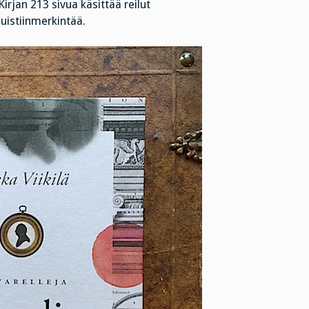
rjan 213 sivua käsittää reilut
uistiinmerkintää.