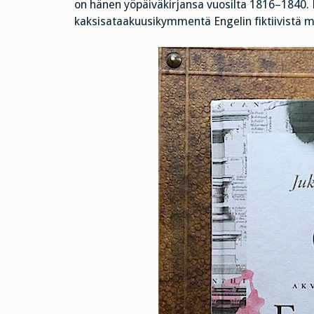
on hänen yöpäiväkirjansa vuosilta 1816–1840. Ki
kaksisataakuusikymmentä Engelin fiktiivistä m