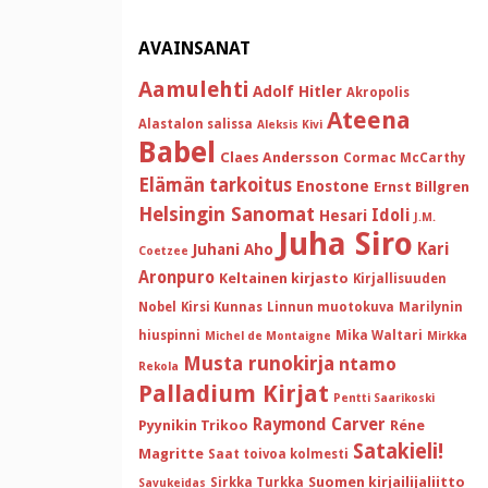
AVAINSANAT
Aamulehti
Adolf Hitler
Akropolis
Ateena
Alastalon salissa
Aleksis Kivi
Babel
Claes Andersson
Cormac McCarthy
Elämän tarkoitus
Enostone
Ernst Billgren
Helsingin Sanomat
Idoli
Hesari
J.M.
Juha Siro
Kari
Juhani Aho
Coetzee
Aronpuro
Keltainen kirjasto
Kirjallisuuden
Nobel
Kirsi Kunnas
Linnun muotokuva
Marilynin
hiuspinni
Mika Waltari
Michel de Montaigne
Mirkka
Musta runokirja
ntamo
Rekola
Palladium Kirjat
Pentti Saarikoski
Raymond Carver
Pyynikin Trikoo
Réne
Satakieli!
Magritte
Saat toivoa kolmesti
Suomen kirjailijaliitto
Sirkka Turkka
Savukeidas