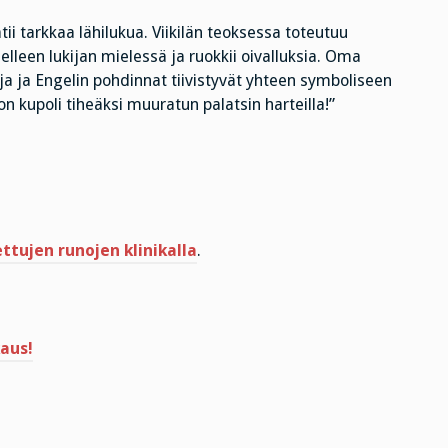
ii tarkkaa lähilukua. Viikilän teoksessa toteutuu
udelleen lukijan mielessä ja ruokkii oivalluksia. Oma
rja ja Engelin pohdinnat tiivistyvät yhteen symboliseen
kupoli tiheäksi muuratun palatsin harteilla!”
tujen runojen klinikalla
.
aus!