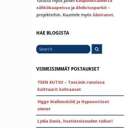
Tutustu myös Juhan
Kaupunkitaidetta
sähkökaapeissa
ja
Ahdistuspurkit
-
projekteihin. Kuuntele myös
äänirunot
.
HAE BLOGISTA
Search
Search
for
VIIMEISIMMÄT POSTAUKSET
TEEN KUTSU – TaoLinin runoissa
kulttuurit kohtaavat
Viggo Wallensköld ja Hypnoottiset
sienet
Lydia Davis, itsetietoisuuden taikuri