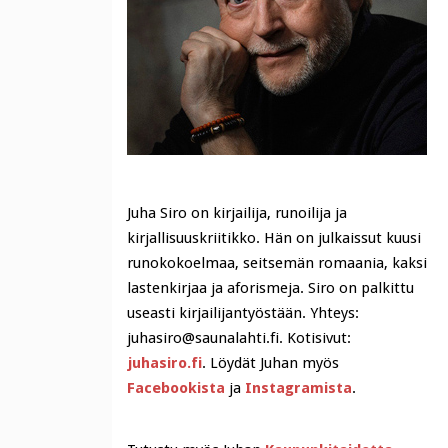
Juha Siro on kirjailija, runoilija ja
kirjallisuuskriitikko. Hän on julkaissut kuusi
runokokoelmaa, seitsemän romaania, kaksi
lastenkirjaa ja aforismeja. Siro on palkittu
useasti kirjailijantyöstään. Yhteys:
juhasiro@saunalahti.fi. Kotisivut:
juhasiro.fi
. Löydät Juhan myös
Facebookista
ja
Instagramista
.