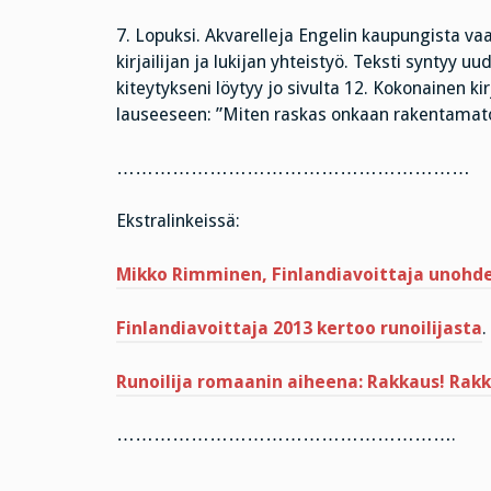
7. Lopuksi. Akvarelleja Engelin kaupungista vaat
kirjailijan ja lukijan yhteistyö. Teksti syntyy u
kiteytykseni löytyy jo sivulta 12. Kokonainen ki
lauseeseen: ”Miten raskas onkaan rakentamaton 
…………………………………………………
Ekstralinkeissä:
Mikko Rimminen, Finlandiavoittaja unohdet
Finlandiavoittaja 2013 kertoo runoilijasta
.
Runoilija romaanin aiheena: Rakkaus! Rakk
……………………………………………….