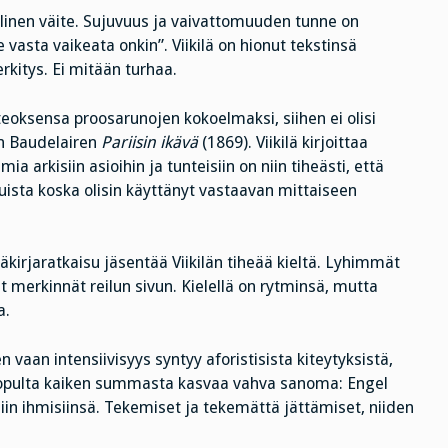
ellinen väite. Sujuvuus ja vaivattomuuden tunne on
se vasta vaikeata onkin”. Viikilä on hionut tekstinsä
rkitys. Ei mitään turhaa.
 teoksensa proosarunojen kokoelmaksi, siihen ei olisi
n Baudelairen
Pariisin ikävä
(1869). Viikilä kirjoittaa
 arkisiin asioihin ja tunteisiin on niin tiheästi, että
uista koska olisin käyttänyt vastaavan mittaiseen
väkirjaratkaisu jäsentää Viikilän tiheää kieltä. Lyhimmät
 merkinnät reilun sivun. Kielellä on rytminsä, mutta
a.
en vaan intensiivisyys syntyy aforistisista kiteytyksistä,
 Lopulta kaiken summasta kasvaa vahva sanoma: Engel
in ihmisiinsä. Tekemiset ja tekemättä jättämiset, niiden