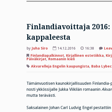
Finlandiavoittaja 2016:
kappaleesta
by
Juha Siro
14.12.2016
16:38
Lea
Finlandiapalkinnot
,
Kirjallinen estetiikka
,
Kir
Päiväkirjat
,
Romaanin kieli
Akvarelleja Engelin kaupungista
,
Baba Lybec
Tämänvuotisen kaunokirjallisuuden Finlandia-p
nosti ykkössijalle Jukka Viikilän romaanin
Akvar
mutta terävästi.
Saksalainen Johan Carl Ludvig Engel pestattiin