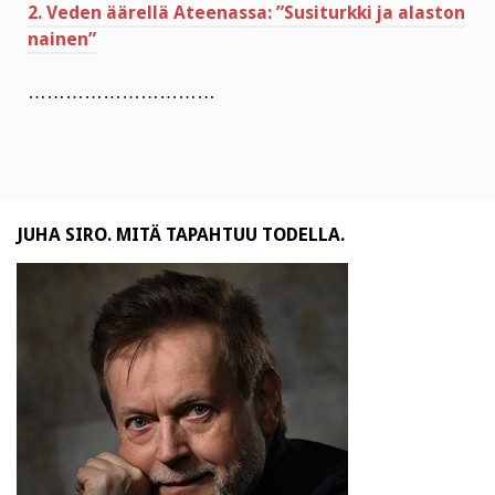
2. Veden äärellä Ateenassa: ”Susiturkki ja alaston
nainen”
…………………………
JUHA SIRO. MITÄ TAPAHTUU TODELLA.