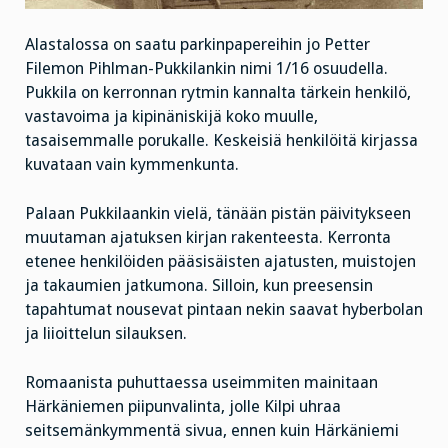
Alastalossa on saatu parkinpapereihin jo Petter
Filemon Pihlman-Pukkilankin nimi 1/16 osuudella.
Pukkila on kerronnan rytmin kannalta tärkein henkilö,
vastavoima ja kipinäniskijä koko muulle,
tasaisemmalle porukalle. Keskeisiä henkilöitä kirjassa
kuvataan vain kymmenkunta.
Palaan Pukkilaankin vielä, tänään pistän päivitykseen
muutaman ajatuksen kirjan rakenteesta. Kerronta
etenee henkilöiden pääsisäisten ajatusten, muistojen
ja takaumien jatkumona. Silloin, kun preesensin
tapahtumat nousevat pintaan nekin saavat hyberbolan
ja liioittelun silauksen.
Romaanista puhuttaessa useimmiten mainitaan
Härkäniemen piipunvalinta, jolle Kilpi uhraa
seitsemänkymmentä sivua, ennen kuin Härkäniemi