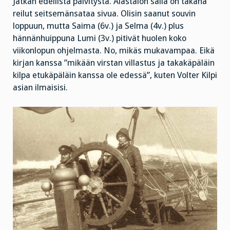
on
Jatkan edellistä päivitystä. Alastalon salia on takana
närpiöläinen!
reilut seitsemänsataa sivua. Olisin saanut souvin
loppuun, mutta Saima (6v.) ja Selma (4v.) plus
hännänhuippuna Lumi (3v.) pitivät huolen koko
viikonlopun ohjelmasta. No, mikäs mukavampaa. Eikä
kirjan kanssa ”mikään virstan villastus ja takakäpäläin
kilpa etukäpäläin kanssa ole edessä”, kuten Volter Kilpi
asian ilmaisisi.