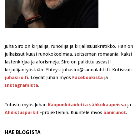
Juha Siro on kirjailija, runoilija ja kirjallisuuskriitikko. Hän on
julkaissut kuusi runokokoelmaa, seitsemän romaania, kaksi
lastenkirjaa ja aforismeja. Siro on palkittu useasti
kirjailijantyöstään. Yhteys: juhasiro@saunalahti.fi. Kotisivut:
juhasiro.fi
. Löydät Juhan myös
Facebookista
ja
Instagramista
.
Tutustu myös Juhan
Kaupunkitaidetta sähkökaapeissa
ja
Ahdistuspurkit
-projekteihin. Kuuntele myös
äänirunot
.
HAE BLOGISTA