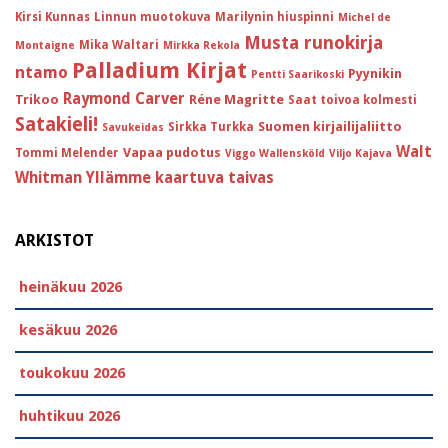
Kirsi Kunnas
Linnun muotokuva
Marilynin hiuspinni
Michel de
Musta runokirja
Mika Waltari
Montaigne
Mirkka Rekola
Palladium Kirjat
ntamo
Pyynikin
Pentti Saarikoski
Raymond Carver
Trikoo
Réne Magritte
Saat toivoa kolmesti
Satakieli!
Suomen kirjailijaliitto
Sirkka Turkka
Savukeidas
Walt
Vapaa pudotus
Tommi Melender
Viggo Wallensköld
Viljo Kajava
Whitman
Yllämme kaartuva taivas
ARKISTOT
heinäkuu 2026
kesäkuu 2026
toukokuu 2026
huhtikuu 2026