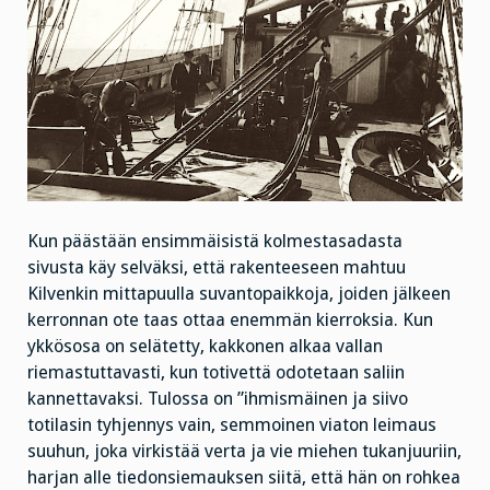
Kun päästään ensimmäisistä kolmestasadasta
sivusta käy selväksi, että rakenteeseen mahtuu
Kilvenkin mittapuulla suvantopaikkoja, joiden jälkeen
kerronnan ote taas ottaa enemmän kierroksia. Kun
ykkösosa on selätetty, kakkonen alkaa vallan
riemastuttavasti, kun totivettä odotetaan saliin
kannettavaksi. Tulossa on ”ihmismäinen ja siivo
totilasin tyhjennys vain, semmoinen viaton leimaus
suuhun, joka virkistää verta ja vie miehen tukanjuuriin,
harjan alle tiedonsiemauksen siitä, että hän on rohkea