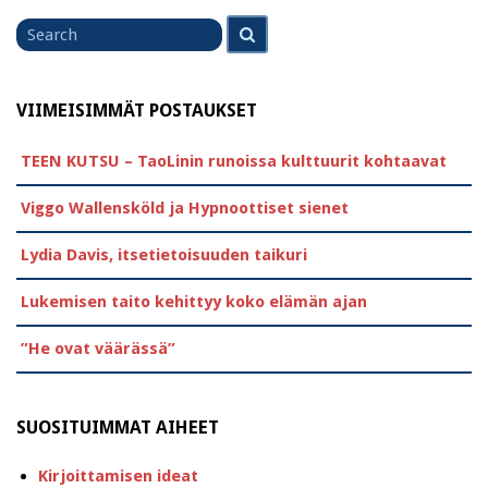
Search
Search
for
VIIMEISIMMÄT POSTAUKSET
TEEN KUTSU – TaoLinin runoissa kulttuurit kohtaavat
Viggo Wallensköld ja Hypnoottiset sienet
Lydia Davis, itsetietoisuuden taikuri
Lukemisen taito kehittyy koko elämän ajan
”He ovat väärässä”
SUOSITUIMMAT AIHEET
Kirjoittamisen ideat