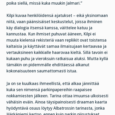
poika siellä, missä kuka muukin Jalmari.”
Kilpi kuvaa henkilöidensä ajatukset – eikä yksinomaan
niitä, vaan päänsisäiset keskustelut, joissa ihminen
käy dialogia itsensä kanssa, väittelee katuu ja
kannustaa. Kun ihmiset puhuvat ääneen, Kilpi ei
muuta kielensä rekisteriä vaan repliikit ovat toistensa
kaltaisia ja käyttävät samaa ilmaisujaan kertaavaa ja
vertauksineen kaikkialle haarovaa kieltä. Sillä tavoin ei
kukaan puhu ja vieroksuin ratkaisua aluksi. Mutta kyllä
tämäkin on pidemmälle ehdittäessä alkanut
kokonaisuuteen saumattomasti istua.
Ja on se kuulkaas ihmeellistä, että alkaa jännittää
kuka sen nimensä parkinpapereihin raapaisee
nokkamiesten jälkeen. Tarina ottaa imuunsa ulkoisesti
vähäisin eväin. Ainoa täysipainoisesti draaman kaarta
hyödyntävä osuus löytyy Albatrossin tarinasta, jonka
Härkäniemi kertoo, ennen kuin parkin piirustukset