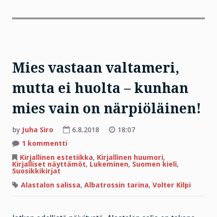
Mies vastaan valtameri,
mutta ei huolta – kunhan
mies vain on närpiöläinen!
by
Juha Siro
6.8.2018
18:07
artikkeliin
1 kommentti
Mies
vastaan
Kirjallinen estetiikka
,
Kirjallinen huumori
,
valtameri,
Kirjalliset näyttämöt
,
Lukeminen
,
Suomen kieli
,
mutta
Suosikkikirjat
ei
huolta
Alastalon salissa
,
Albatrossin tarina
,
Volter Kilpi
–
kunhan
mies
vain