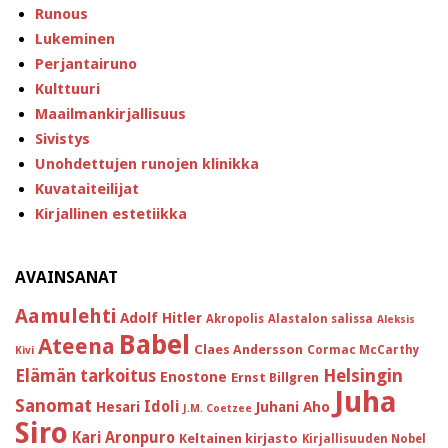
Runous
Lukeminen
Perjantairuno
Kulttuuri
Maailmankirjallisuus
Sivistys
Unohdettujen runojen klinikka
Kuvataiteilijat
Kirjallinen estetiikka
AVAINSANAT
Aamulehti
Adolf Hitler
Akropolis
Alastalon salissa
Aleksis
Babel
Ateena
Claes Andersson
Cormac McCarthy
Kivi
Helsingin
Elämän tarkoitus
Enostone
Ernst Billgren
Juha
Sanomat
Idoli
Hesari
Juhani Aho
J.M. Coetzee
Siro
Kari Aronpuro
Keltainen kirjasto
Kirjallisuuden Nobel