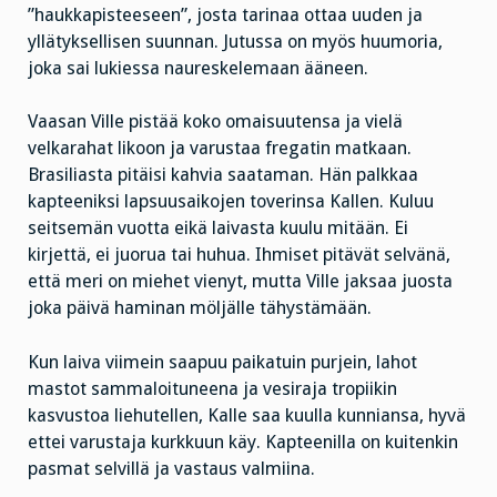
”haukkapisteeseen”, josta tarinaa ottaa uuden ja
yllätyksellisen suunnan. Jutussa on myös huumoria,
joka sai lukiessa naureskelemaan ääneen.
Vaasan Ville pistää koko omaisuutensa ja vielä
velkarahat likoon ja varustaa fregatin matkaan.
Brasiliasta pitäisi kahvia saataman. Hän palkkaa
kapteeniksi lapsuusaikojen toverinsa Kallen. Kuluu
seitsemän vuotta eikä laivasta kuulu mitään. Ei
kirjettä, ei juorua tai huhua. Ihmiset pitävät selvänä,
että meri on miehet vienyt, mutta Ville jaksaa juosta
joka päivä haminan möljälle tähystämään.
Kun laiva viimein saapuu paikatuin purjein, lahot
mastot sammaloituneena ja vesiraja tropiikin
kasvustoa liehutellen, Kalle saa kuulla kunniansa, hyvä
ettei varustaja kurkkuun käy. Kapteenilla on kuitenkin
pasmat selvillä ja vastaus valmiina.