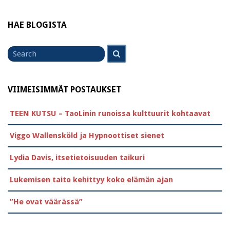
HAE BLOGISTA
Search
Search
for
VIIMEISIMMÄT POSTAUKSET
TEEN KUTSU – TaoLinin runoissa kulttuurit kohtaavat
Viggo Wallensköld ja Hypnoottiset sienet
Lydia Davis, itsetietoisuuden taikuri
Lukemisen taito kehittyy koko elämän ajan
”He ovat väärässä”