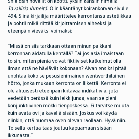
Shieldsin novellit on koottu yksiin kansiin nimellä
Tavallisia ihmeitä
. Olin kääntänyt koirankorvan sivulle
494. Siinä kirjailija määrittelee kerrontansa estetiikkaa
ja pohtii mikä riittää kirjoittamisen aiheeksi ja
eteenpäin vieväksi voimaksi:
”Missä on siis tarkkaan ottaen minun paikkani
kerronnan aidatulla kentällä? Tai jos asia imaistaan
toisin, miten pieniä voivat fiktiiviset katkelmat olla
ilman että ne häviävät kokonaan? Aivan ensiksi pitää
unohtaa koko se pesusienimäinen wentworthilainen
höttö, jonka mukaan kerronta on liikettä. Kerronta ei
ole alituisesti eteenpäin kiitävää indikatiivia, jota
vedetään perässä kuin leikkijunaa, vaan se pieni
konjunktiivinen mökki tienposkessa. Ei tarvitse muuta
kuin avata ovi ja kävellä sisään. Joskus voi käydä
niinkin, että huomaa oven olevan raollaan. Hyvä niin.
Toisella kertaa taas joutuu kapuamaan sisään
ikkunasta.”