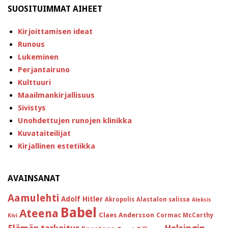
SUOSITUIMMAT AIHEET
Kirjoittamisen ideat
Runous
Lukeminen
Perjantairuno
Kulttuuri
Maailmankirjallisuus
Sivistys
Unohdettujen runojen klinikka
Kuvataiteilijat
Kirjallinen estetiikka
AVAINSANAT
Aamulehti
Adolf Hitler
Akropolis
Alastalon salissa
Aleksis
Babel
Ateena
Claes Andersson
Cormac McCarthy
Kivi