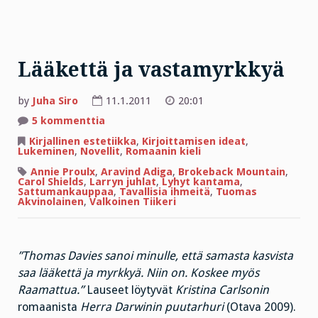
Lääkettä ja vastamyrkkyä
by
Juha Siro
11.1.2011
20:01
artikkeliin
5 kommenttia
Lääkettä
ja
Kirjallinen estetiikka
,
Kirjoittamisen ideat
,
vastamyrkkyä
Lukeminen
,
Novellit
,
Romaanin kieli
Annie Proulx
,
Aravind Adiga
,
Brokeback Mountain
,
Carol Shields
,
Larryn juhlat
,
Lyhyt kantama
,
Sattumankauppaa
,
Tavallisia ihmeitä
,
Tuomas
Akvinolainen
,
Valkoinen Tiikeri
”Thomas Davies sanoi minulle, että samasta kasvista
saa lääkettä ja myrkkyä. Niin on. Koskee myös
Raamattua.”
Lauseet löytyvät
Kristina Carlsonin
romaanista
Herra Darwinin puutarhuri
(Otava 2009).