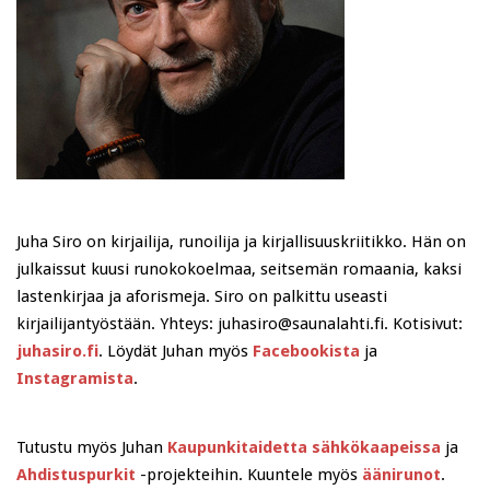
Juha Siro on kirjailija, runoilija ja kirjallisuuskriitikko. Hän on
julkaissut kuusi runokokoelmaa, seitsemän romaania, kaksi
lastenkirjaa ja aforismeja. Siro on palkittu useasti
kirjailijantyöstään. Yhteys: juhasiro@saunalahti.fi. Kotisivut:
juhasiro.fi
. Löydät Juhan myös
Facebookista
ja
Instagramista
.
Tutustu myös Juhan
Kaupunkitaidetta sähkökaapeissa
ja
Ahdistuspurkit
-projekteihin. Kuuntele myös
äänirunot
.