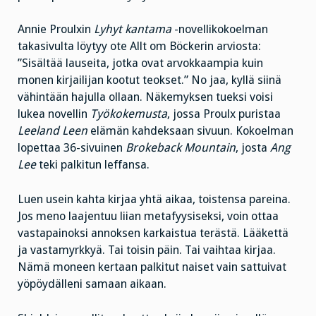
Annie Proulxin
Lyhyt kantama
-novellikokoelman
takasivulta löytyy ote Allt om Böckerin arviosta:
”Sisältää lauseita, jotka ovat arvokkaampia kuin
monen kirjailijan kootut teokset.” No jaa, kyllä siinä
vähintään hajulla ollaan. Näkemyksen tueksi voisi
lukea novellin
Työkokemusta
, jossa Proulx puristaa
Leeland Leen
elämän kahdeksaan sivuun. Kokoelman
lopettaa 36-sivuinen
Brokeback Mountain
, josta
Ang
Lee
teki palkitun leffansa.
Luen usein kahta kirjaa yhtä aikaa, toistensa pareina.
Jos meno laajentuu liian metafyysiseksi, voin ottaa
vastapainoksi annoksen karkaistua terästä. Lääkettä
ja vastamyrkkyä. Tai toisin päin. Tai vaihtaa kirjaa.
Nämä moneen kertaan palkitut naiset vain sattuivat
yöpöydälleni samaan aikaan.