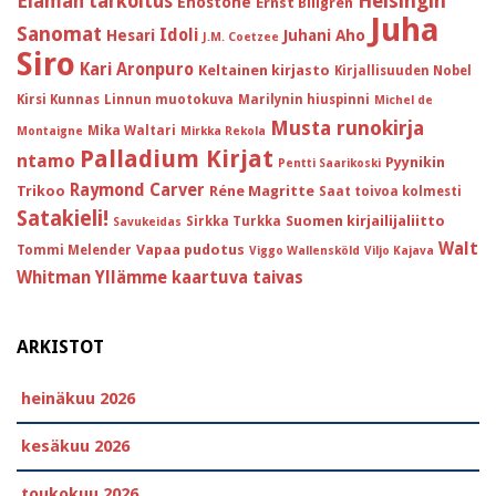
Helsingin
Elämän tarkoitus
Enostone
Ernst Billgren
Juha
Sanomat
Idoli
Hesari
Juhani Aho
J.M. Coetzee
Siro
Kari Aronpuro
Keltainen kirjasto
Kirjallisuuden Nobel
Kirsi Kunnas
Linnun muotokuva
Marilynin hiuspinni
Michel de
Musta runokirja
Mika Waltari
Montaigne
Mirkka Rekola
Palladium Kirjat
ntamo
Pyynikin
Pentti Saarikoski
Raymond Carver
Trikoo
Réne Magritte
Saat toivoa kolmesti
Satakieli!
Suomen kirjailijaliitto
Sirkka Turkka
Savukeidas
Walt
Vapaa pudotus
Tommi Melender
Viggo Wallensköld
Viljo Kajava
Whitman
Yllämme kaartuva taivas
ARKISTOT
heinäkuu 2026
kesäkuu 2026
toukokuu 2026