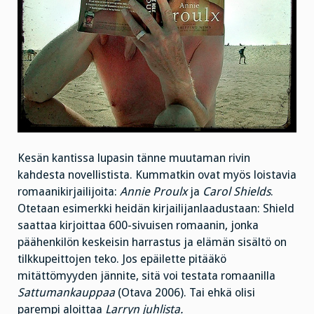
Kesän kantissa lupasin tänne muutaman rivin
kahdesta novellistista. Kummatkin ovat myös loistavia
romaanikirjailijoita:
Annie Proulx
ja
Carol Shields
.
Otetaan esimerkki heidän kirjailijanlaadustaan: Shield
saattaa kirjoittaa 600-sivuisen romaanin, jonka
päähenkilön keskeisin harrastus ja elämän sisältö on
tilkkupeittojen teko. Jos epäilette pitääkö
mitättömyyden jännite, sitä voi testata romaanilla
Sattumankauppaa
(Otava 2006). Tai ehkä olisi
parempi aloittaa
Larryn juhlista.