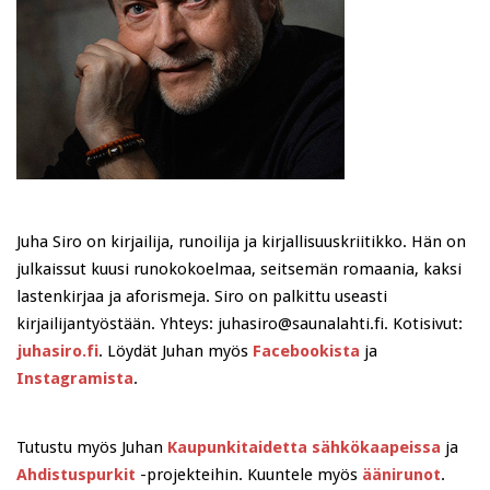
Juha Siro on kirjailija, runoilija ja kirjallisuuskriitikko. Hän on
julkaissut kuusi runokokoelmaa, seitsemän romaania, kaksi
lastenkirjaa ja aforismeja. Siro on palkittu useasti
kirjailijantyöstään. Yhteys: juhasiro@saunalahti.fi. Kotisivut:
juhasiro.fi
. Löydät Juhan myös
Facebookista
ja
Instagramista
.
Tutustu myös Juhan
Kaupunkitaidetta sähkökaapeissa
ja
Ahdistuspurkit
-projekteihin. Kuuntele myös
äänirunot
.