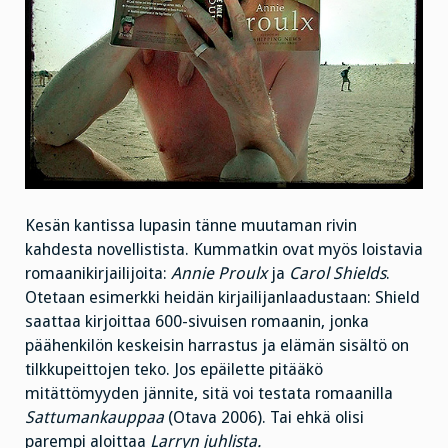
Kesän kantissa lupasin tänne muutaman rivin
kahdesta novellistista. Kummatkin ovat myös loistavia
romaanikirjailijoita:
Annie Proulx
ja
Carol Shields
.
Otetaan esimerkki heidän kirjailijanlaadustaan: Shield
saattaa kirjoittaa 600-sivuisen romaanin, jonka
päähenkilön keskeisin harrastus ja elämän sisältö on
tilkkupeittojen teko. Jos epäilette pitääkö
mitättömyyden jännite, sitä voi testata romaanilla
Sattumankauppaa
(Otava 2006). Tai ehkä olisi
parempi aloittaa
Larryn juhlista.