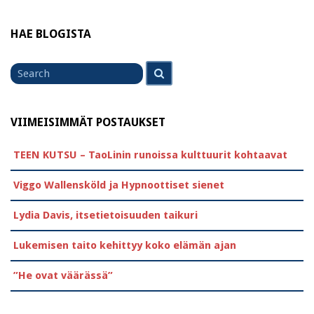
HAE BLOGISTA
Search
Search
for
VIIMEISIMMÄT POSTAUKSET
TEEN KUTSU – TaoLinin runoissa kulttuurit kohtaavat
Viggo Wallensköld ja Hypnoottiset sienet
Lydia Davis, itsetietoisuuden taikuri
Lukemisen taito kehittyy koko elämän ajan
”He ovat väärässä”