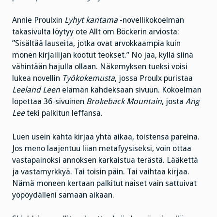
Annie Proulxin
Lyhyt kantama
-novellikokoelman
takasivulta löytyy ote Allt om Böckerin arviosta:
”Sisältää lauseita, jotka ovat arvokkaampia kuin
monen kirjailijan kootut teokset.” No jaa, kyllä siinä
vähintään hajulla ollaan. Näkemyksen tueksi voisi
lukea novellin
Työkokemusta
, jossa Proulx puristaa
Leeland Leen
elämän kahdeksaan sivuun. Kokoelman
lopettaa 36-sivuinen
Brokeback Mountain
, josta
Ang
Lee
teki palkitun leffansa.
Luen usein kahta kirjaa yhtä aikaa, toistensa pareina.
Jos meno laajentuu liian metafyysiseksi, voin ottaa
vastapainoksi annoksen karkaistua terästä. Lääkettä
ja vastamyrkkyä. Tai toisin päin. Tai vaihtaa kirjaa.
Nämä moneen kertaan palkitut naiset vain sattuivat
yöpöydälleni samaan aikaan.