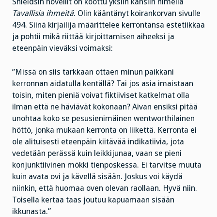
Shieldsin novellit on koottu yksiin kansiin nimellä
Tavallisia ihmeitä
. Olin kääntänyt koirankorvan sivulle
494. Siinä kirjailija määrittelee kerrontansa estetiikkaa
ja pohtii mikä riittää kirjoittamisen aiheeksi ja
eteenpäin vieväksi voimaksi:
”Missä on siis tarkkaan ottaen minun paikkani
kerronnan aidatulla kentällä? Tai jos asia imaistaan
toisin, miten pieniä voivat fiktiiviset katkelmat olla
ilman että ne häviävät kokonaan? Aivan ensiksi pitää
unohtaa koko se pesusienimäinen wentworthilainen
höttö, jonka mukaan kerronta on liikettä. Kerronta ei
ole alituisesti eteenpäin kiitävää indikatiivia, jota
vedetään perässä kuin leikkijunaa, vaan se pieni
konjunktiivinen mökki tienposkessa. Ei tarvitse muuta
kuin avata ovi ja kävellä sisään. Joskus voi käydä
niinkin, että huomaa oven olevan raollaan. Hyvä niin.
Toisella kertaa taas joutuu kapuamaan sisään
ikkunasta.”