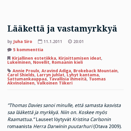
Lääkettä ja vastamyrkkyä
by
Juha Siro
11.1.2011
20:01
artikkeliin
5 kommenttia
Lääkettä
ja
Kirjallinen estetiikka
,
Kirjoittamisen ideat
,
vastamyrkkyä
Lukeminen
,
Novellit
,
Romaanin kieli
Annie Proulx
,
Aravind Adiga
,
Brokeback Mountain
,
Carol Shields
,
Larryn juhlat
,
Lyhyt kantama
,
Sattumankauppaa
,
Tavallisia ihmeitä
,
Tuomas
Akvinolainen
,
Valkoinen Tiikeri
”Thomas Davies sanoi minulle, että samasta kasvista
saa lääkettä ja myrkkyä. Niin on. Koskee myös
Raamattua.”
Lauseet löytyvät
Kristina Carlsonin
romaanista
Herra Darwinin puutarhuri
(Otava 2009).