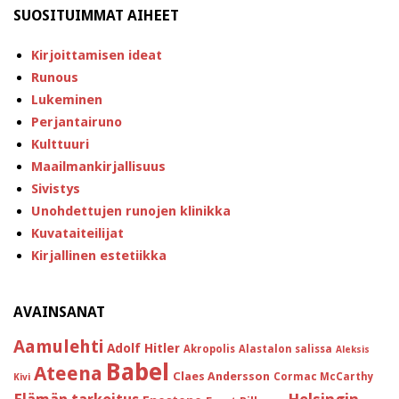
SUOSITUIMMAT AIHEET
Kirjoittamisen ideat
Runous
Lukeminen
Perjantairuno
Kulttuuri
Maailmankirjallisuus
Sivistys
Unohdettujen runojen klinikka
Kuvataiteilijat
Kirjallinen estetiikka
AVAINSANAT
Aamulehti
Adolf Hitler
Akropolis
Alastalon salissa
Aleksis
Babel
Ateena
Claes Andersson
Cormac McCarthy
Kivi