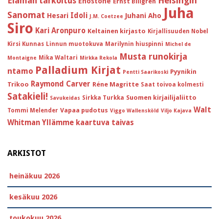
Helsingin
Elämän tarkoitus
Enostone
Ernst Billgren
Juha
Sanomat
Idoli
Hesari
Juhani Aho
J.M. Coetzee
Siro
Kari Aronpuro
Keltainen kirjasto
Kirjallisuuden Nobel
Kirsi Kunnas
Linnun muotokuva
Marilynin hiuspinni
Michel de
Musta runokirja
Mika Waltari
Montaigne
Mirkka Rekola
Palladium Kirjat
ntamo
Pyynikin
Pentti Saarikoski
Raymond Carver
Trikoo
Réne Magritte
Saat toivoa kolmesti
Satakieli!
Suomen kirjailijaliitto
Sirkka Turkka
Savukeidas
Walt
Vapaa pudotus
Tommi Melender
Viggo Wallensköld
Viljo Kajava
Whitman
Yllämme kaartuva taivas
ARKISTOT
heinäkuu 2026
kesäkuu 2026
toukokuu 2026