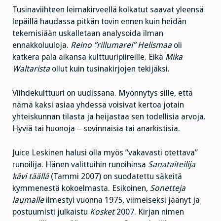
Tusinaviihteen leimakirveellä kolkatut saavat yleensä
lepäillä haudassa pitkän tovin ennen kuin heidän
tekemisiään uskalletaan analysoida ilman
ennakkoluuloja.
Reino ”rillumarei” Helismaa
oli
katkera pala aikansa kulttuuripiireille. Eikä
Mika
Waltarista
ollut kuin tusinakirjojen tekijäksi.
Viihdekulttuuri on uudissana. Myönnytys sille, että
nämä kaksi asiaa yhdessä voisivat kertoa jotain
yhteiskunnan tilasta ja heijastaa sen todellisia arvoja.
Hyviä tai huonoja – sovinnaisia tai anarkistisia.
Juice Leskinen halusi olla myös ”vakavasti otettava”
runoilija. Hänen valittuihin runoihinsa
Sanataiteilija
kävi täällä
(Tammi 2007) on suodatettu säkeitä
kymmenestä kokoelmasta. Esikoinen,
Sonetteja
laumalle
ilmestyi vuonna 1975, viimeiseksi jäänyt ja
postuumisti julkaistu
Kosket
2007. Kirjan nimen