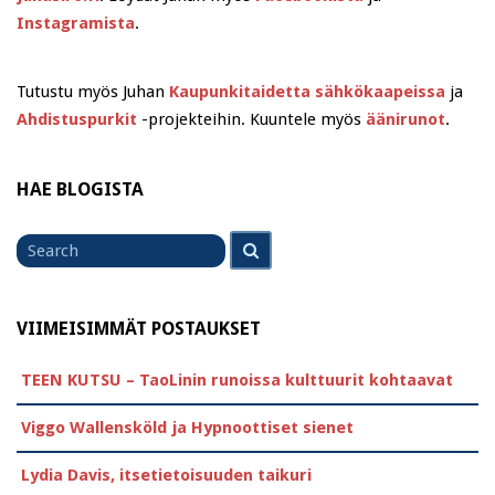
Instagramista
.
Tutustu myös Juhan
Kaupunkitaidetta sähkökaapeissa
ja
Ahdistuspurkit
-projekteihin. Kuuntele myös
äänirunot
.
HAE BLOGISTA
Search
Search
for
VIIMEISIMMÄT POSTAUKSET
TEEN KUTSU – TaoLinin runoissa kulttuurit kohtaavat
Viggo Wallensköld ja Hypnoottiset sienet
Lydia Davis, itsetietoisuuden taikuri