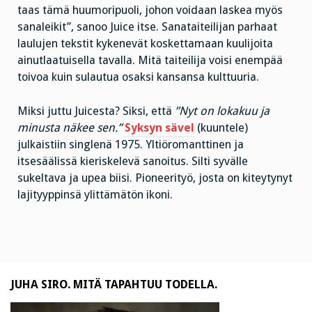
taas tämä huumoripuoli, johon voidaan laskea myös
sanaleikit”, sanoo Juice itse. Sanataiteilijan parhaat
laulujen tekstit kykenevät koskettamaan kuulijoita
ainutlaatuisella tavalla. Mitä taiteilija voisi enempää
toivoa kuin sulautua osaksi kansansa kulttuuria.
Miksi juttu Juicesta? Siksi, että
”Nyt on lokakuu ja
minusta näkee sen.”
Syksyn sävel
(kuuntele)
julkaistiin singlenä 1975. Yltiöromanttinen ja
itsesäälissä kieriskelevä sanoitus. Silti syvälle
sukeltava ja upea biisi. Pioneerityö, josta on kiteytynyt
lajityyppinsä ylittämätön ikoni.
JUHA SIRO. MITÄ TAPAHTUU TODELLA.