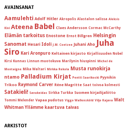
AVAINSANAT
Aamulehti
Adolf Hitler
Akropolis
Alastalon salissa
Aleksis
Babel
Ateena
Claes Andersson
Cormac McCarthy
Kivi
Helsingin
Elämän tarkoitus
Enostone
Ernst Billgren
Juha
Sanomat
Idoli
Hesari
Juhani Aho
J.M. Coetzee
Siro
Kari Aronpuro
Keltainen kirjasto
Kirjallisuuden Nobel
Kirsi Kunnas
Linnun muotokuva
Marilynin hiuspinni
Michel de
Musta runokirja
Mika Waltari
Montaigne
Mirkka Rekola
Palladium Kirjat
ntamo
Pyynikin
Pentti Saarikoski
Raymond Carver
Trikoo
Réne Magritte
Saat toivoa kolmesti
Satakieli!
Suomen kirjailijaliitto
Sirkka Turkka
Savukeidas
Walt
Vapaa pudotus
Tommi Melender
Viggo Wallensköld
Viljo Kajava
Whitman
Yllämme kaartuva taivas
ARKISTOT