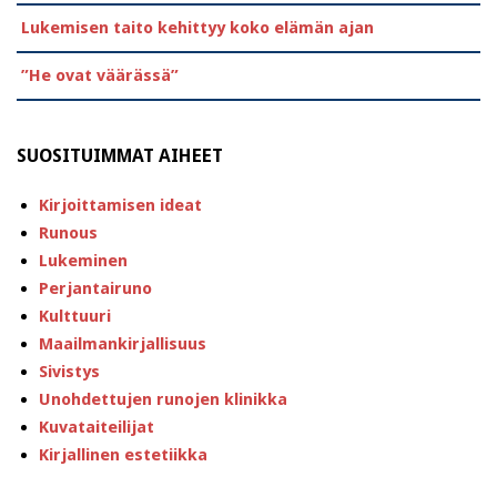
Lukemisen taito kehittyy koko elämän ajan
”He ovat väärässä”
SUOSITUIMMAT AIHEET
Kirjoittamisen ideat
Runous
Lukeminen
Perjantairuno
Kulttuuri
Maailmankirjallisuus
Sivistys
Unohdettujen runojen klinikka
Kuvataiteilijat
Kirjallinen estetiikka