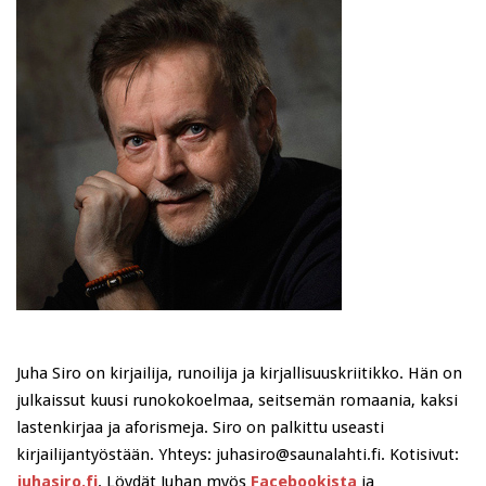
Juha Siro on kirjailija, runoilija ja kirjallisuuskriitikko. Hän on
julkaissut kuusi runokokoelmaa, seitsemän romaania, kaksi
lastenkirjaa ja aforismeja. Siro on palkittu useasti
kirjailijantyöstään. Yhteys: juhasiro@saunalahti.fi. Kotisivut:
juhasiro.fi
. Löydät Juhan myös
Facebookista
ja