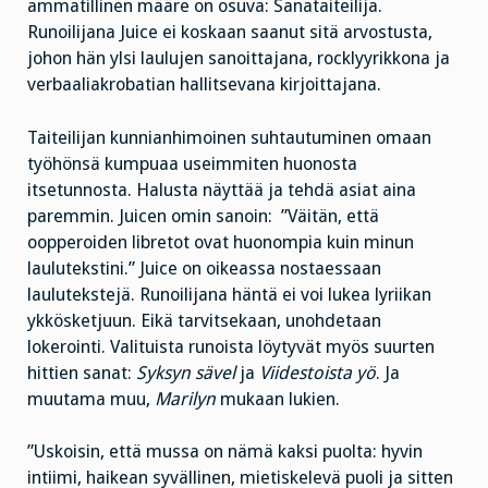
ammatillinen määre on osuva: Sanataiteilija.
Runoilijana Juice ei koskaan saanut sitä arvostusta,
johon hän ylsi laulujen sanoittajana, rocklyyrikkona ja
verbaaliakrobatian hallitsevana kirjoittajana.
Taiteilijan kunnianhimoinen suhtautuminen omaan
työhönsä kumpuaa useimmiten huonosta
itsetunnosta. Halusta näyttää ja tehdä asiat aina
paremmin. Juicen omin sanoin: ”Väitän, että
oopperoiden libretot ovat huonompia kuin minun
laulutekstini.” Juice on oikeassa nostaessaan
laulutekstejä. Runoilijana häntä ei voi lukea lyriikan
ykkösketjuun. Eikä tarvitsekaan, unohdetaan
lokerointi. Valituista runoista löytyvät myös suurten
hittien sanat:
Syksyn sävel
ja
Viidestoista yö
. Ja
muutama muu,
Marilyn
mukaan lukien.
”Uskoisin, että mussa on nämä kaksi puolta: hyvin
intiimi, haikean syvällinen, mietiskelevä puoli ja sitten