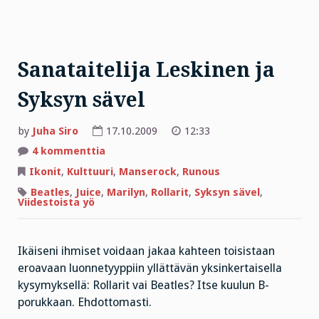
Sanataitelija Leskinen ja
Syksyn sävel
by
Juha Siro
17.10.2009
12:33
artikkeliin
4 kommenttia
Sanataitelija
Leskinen
Ikonit
,
Kulttuuri
,
Manserock
,
Runous
ja
Syksyn
Beatles
,
Juice
,
Marilyn
,
Rollarit
,
Syksyn sävel
,
sävel
Viidestoista yö
Ikäiseni ihmiset voidaan jakaa kahteen toisistaan
eroavaan luonnetyyppiin yllättävän yksinkertaisella
kysymyksellä: Rollarit vai Beatles? Itse kuulun B-
porukkaan. Ehdottomasti.