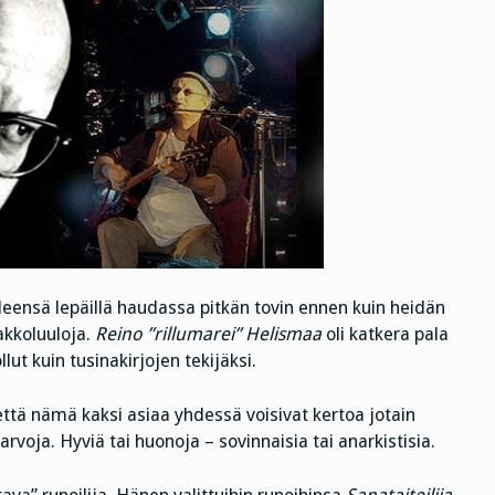
yleensä lepäillä haudassa pitkän tovin ennen kuin heidän
akkoluuloja.
Reino ”rillumarei” Helismaa
oli katkera pala
llut kuin tusinakirjojen tekijäksi.
että nämä kaksi asiaa yhdessä voisivat kertoa jotain
arvoja. Hyviä tai huonoja – sovinnaisia tai anarkistisia.