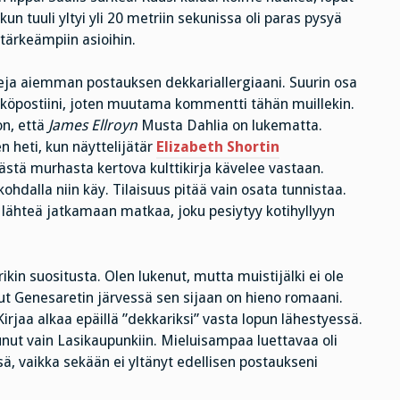
 kun tuuli yltyi yli 20 metriin sekunissa oli paras pysyä
 tärkeämpiin asioihin.
ja aiemman postauksen dekkariallergiaani. Suurin osa
hköpostiini, joten muutama kommentti tähän muillekin.
on, että
James Ellroyn
Musta Dahlia on lukematta.
n heti, kun näyttelijätär
Elizabeth Shortin
stä murhasta kertova kulttikirja kävelee vastaan.
kohdalla niin käy. Tilaisuus pitää vain osata tunnistaa.
aa lähteä jatkamaan matkaa, joku pesiytyy kotihyllyyn
ikin suositusta. Olen lukenut, mutta muistijälki ei ole
t Genesaretin järvessä sen sijaan on hieno romaani.
Kirjaa alkaa epäillä ”dekkariksi” vasta lopun lähestyessä.
unut vain Lasikaupunkiin. Mieluisampaa luettavaa oli
ä, vaikka sekään ei yltänyt edellisen postaukseni