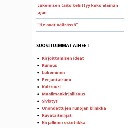
Lukemisen taito kehittyy koko elämän
ajan
”He ovat väärässä”
SUOSITUIMMAT AIHEET
Kirjoittamisen ideat
Runous
Lukeminen
Perjantairuno
Kulttuuri
Maailmankirjallisuus
Sivistys
Unohdettujen runojen klinikka
Kuvataiteilijat
Kirjallinen estetiikka