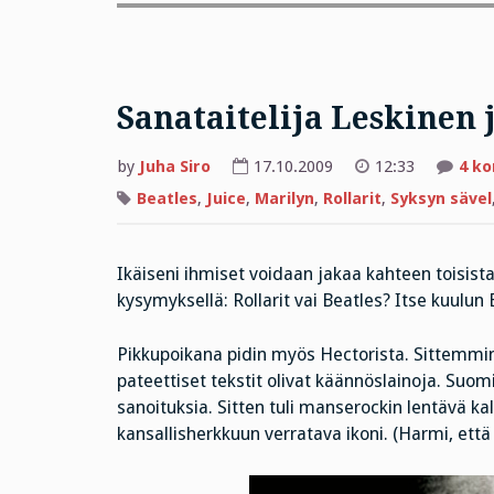
Sanataitelija Leskinen 
by
Juha Siro
17.10.2009
12:33
4 k
Beatles
,
Juice
,
Marilyn
,
Rollarit
,
Syksyn sävel
Ikäiseni ihmiset voidaan jakaa kahteen toisist
kysymyksellä: Rollarit vai Beatles? Itse kuulu
Pikkupoikana pidin myös Hectorista. Sittemm
pateettiset tekstit olivat käännöslainoja. Suo
sanoituksia. Sitten tuli manserockin lentävä k
kansallisherkkuun verratava ikoni. (Harmi, että 