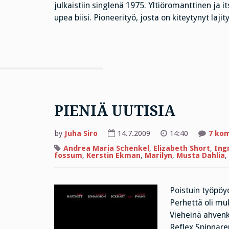
julkaistiin singlenä 1975. Yltiöromanttinen ja it
upea biisi. Pioneerityö, josta on kiteytynyt laji
PIENIÄ UUTISIA
by
Juha Siro
14.7.2009
14:40
7 ko
Andrea Maria Schenkel
,
Elizabeth Short
,
Ing
fossum
,
Kerstin Ekman
,
Marilyn
,
Musta Dahlia
,
Poistuin työpöy
Perhettä oli mu
Vieheinä ahvenk
Reflex Spinnaren