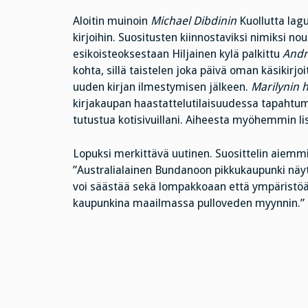
Aloitin muinoin
Michael Dibdinin
Kuollutta lag
kirjoihin. Suositusten kiinnostaviksi nimiksi no
esikoisteoksestaan Hiljainen kylä palkittu
Andr
kohta, sillä taistelen joka päivä oman käsikirjo
uuden kirjan ilmestymisen jälkeen.
Marilynin h
kirjakaupan haastattelutilaisuudessa tapahtum
tutustua kotisivuillani. Aiheesta myöhemmin li
Lopuksi merkittävä uutinen. Suosittelin aiemmi
”Australialainen Bundanoon pikkukaupunki näy
voi säästää sekä lompakkoaan että ympäristöä
kaupunkina maailmassa pulloveden myynnin.”