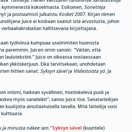
ava” runoilija. Hänen valittuihin runoihinsa
Sanataiteilija
ä kymmenestä kokoelmasta. Esikoinen,
Sonetteja
nyt ja postuumisti julkaistu
Kosket
2007. Kirjan nimen
noilijana Juice ei koskaan saanut sitä arvostusta, johon
a verbaaliakrobatian hallitsevana kirjoittajana.
omaan työhönsä kumpuaa useimmiten huonosta
ina paremmin. Juicen omin sanoin: ”Väitän, että
 laulutekstini.” Juice on oikeassa nostaessaan
yriikan ykkösketjuun. Eikä tarvitsekaan, unohdetaan
urten hittien sanat:
Syksyn sävel
ja
Viidestoista yö
. Ja
n intiimi, haikean syvällinen, mietiskelevä puoli ja
skea myös sanaleikit”, sanoo Juice itse. Sanataiteilijan
uulijoita ainutlaatuisella tavalla. Mitä taiteilija voisi
kulttuuria.
 ja minusta näkee sen.”
Syksyn sävel
(kuuntele)