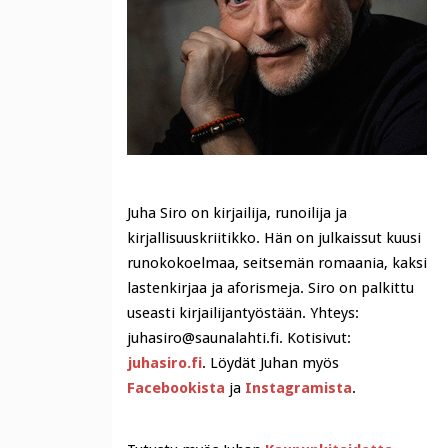
Juha Siro on kirjailija, runoilija ja
kirjallisuuskriitikko. Hän on julkaissut kuusi
runokokoelmaa, seitsemän romaania, kaksi
lastenkirjaa ja aforismeja. Siro on palkittu
useasti kirjailijantyöstään. Yhteys:
juhasiro@saunalahti.fi. Kotisivut:
juhasiro.fi
. Löydät Juhan myös
Facebookista
ja
Instagramista
.