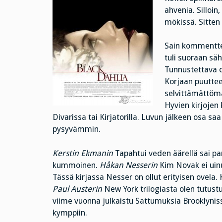
ahvenia. Silloin,
mökissä. Sitten
Sain kommentte
tuli suoraan sä
Tunnustettava 
Korjaan puuttee
selvittämättömä
Hyvien kirjojen 
Divarissa tai Kirjatorilla. Luvun jälkeen osa s
pysyvämmin.
Kerstin Ekmanin
Tapahtui veden äärellä sai par
kummoinen.
Håkan Nesserin
Kim Novak ei uinu
Tässä kirjassa Nesser on ollut erityisen ovela. 
Paul Austerin
New York trilogiasta olen tutust
viime vuonna julkaistu Sattumuksia Brooklyniss
kymppiin.