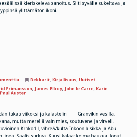
sesäälissä kieriskelevä sanoitus. Silti syvälle sukeltava ja
tyyppinsä ylittämätön ikoni.
artikkeliin
mmenttia
Dekkarit
,
Kirjallisuus
,
Uutiset
PIENIÄ
UUTISIA
rid Frimansson
,
James Ellroy
,
John le Carre
,
Karin
Paul Auster
dän takaa viikoksi ja kalastelin Granvikin vesillä.
kana, mutta merellä vain mies, soutuvene ja virveli.
uvioinen Krokodil, vihreä/kulta Inkoon lusikka ja Abu
 lippa. Saalis surkea. Kuusi kalaa: kolme haukea, loput