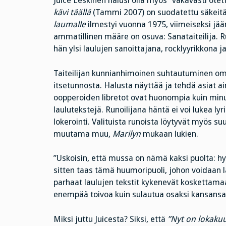
Juice Leskinen halusi olla myös ”vakavasti otett
kävi täällä
(Tammi 2007) on suodatettu säkeit
laumalle
ilmestyi vuonna 1975, viimeiseksi jää
ammatillinen määre on osuva: Sanataiteilija. Ru
hän ylsi laulujen sanoittajana, rocklyyrikkona j
Taiteilijan kunnianhimoinen suhtautuminen 
itsetunnosta. Halusta näyttää ja tehdä asiat a
oopperoiden libretot ovat huonompia kuin minun
laulutekstejä. Runoilijana häntä ei voi lukea l
lokerointi. Valituista runoista löytyvät myös su
muutama muu,
Marilyn
mukaan lukien.
”Uskoisin, että mussa on nämä kaksi puolta: hyvi
sitten taas tämä huumoripuoli, johon voidaan la
parhaat laulujen tekstit kykenevät koskettamaan k
enempää toivoa kuin sulautua osaksi kansansa 
Miksi juttu Juicesta? Siksi, että
”Nyt on lokakuu