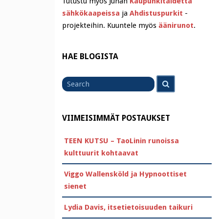
Tutustu myös Juhan
Kaupunkitaidetta
sähkökaapeissa
ja
Ahdistuspurkit
-
projekteihin. Kuuntele myös
äänirunot
.
HAE BLOGISTA
Search
Search
for
VIIMEISIMMÄT POSTAUKSET
TEEN KUTSU – TaoLinin runoissa
kulttuurit kohtaavat
Viggo Wallensköld ja Hypnoottiset
sienet
Lydia Davis, itsetietoisuuden taikuri