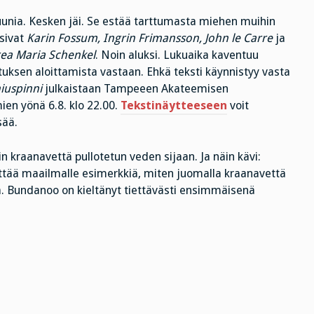
uunia. Kesken jäi. Se estää tarttumasta miehen muihin
usivat
Karin Fossum, Ingrin Frimansson, John le Carre
ja
ea Maria Schenkel
. Noin aluksi. Lukuaika kaventuu
ituksen aloittamista vastaan. Ehkä teksti käynnistyy vasta
iuspinni
julkaistaan Tampeeen Akateemisen
ien yönä 6.8. klo 22.00.
Tekstinäytteeseen
voit
sää.
n kraanavettä pullotetun veden sijaan. Ja näin kävi:
ttää maailmalle esimerkkiä, miten juomalla kraanavettä
. Bundanoo on kieltänyt tiettävästi ensimmäisenä