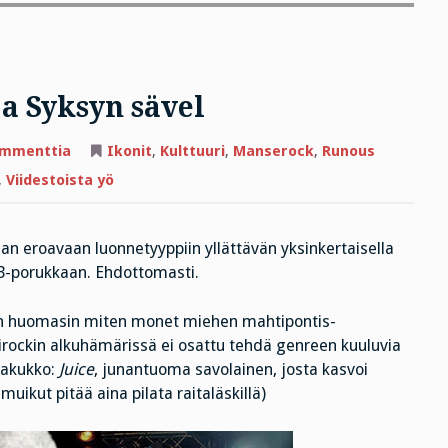
ja Syksyn sävel
artikkeliin
ommenttia
Ikonit
,
Kulttuuri
,
Manserock
,
Runous
Sanataitelija
Leskinen
,
Viidestoista yö
ja
Syksyn
sävel
aan eroavaan luonnetyyppiin yllättävän yksinkertaisella
n B-porukkaan. Ehdottomasti.
in huomasin miten monet miehen mahtipontis-
mirockin alkuhämärissä ei osattu tehdä genreen kuuluvia
alakukko:
Juice
, junantuoma savolainen, josta kasvoi
muikut pitää aina pilata raitaläskillä)