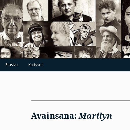
Skip
to
content
Etusivu
Kotisivut
Avainsana:
Marilyn