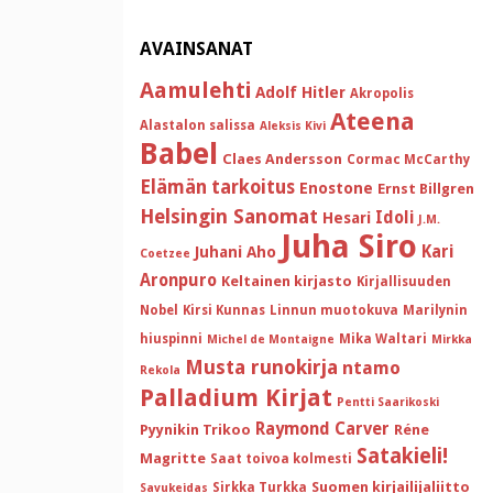
AVAINSANAT
Aamulehti
Adolf Hitler
Akropolis
Ateena
Alastalon salissa
Aleksis Kivi
Babel
Claes Andersson
Cormac McCarthy
Elämän tarkoitus
Enostone
Ernst Billgren
Helsingin Sanomat
Idoli
Hesari
J.M.
Juha Siro
Kari
Juhani Aho
Coetzee
Aronpuro
Keltainen kirjasto
Kirjallisuuden
Nobel
Kirsi Kunnas
Linnun muotokuva
Marilynin
hiuspinni
Mika Waltari
Michel de Montaigne
Mirkka
Musta runokirja
ntamo
Rekola
Palladium Kirjat
Pentti Saarikoski
Raymond Carver
Pyynikin Trikoo
Réne
Satakieli!
Magritte
Saat toivoa kolmesti
Suomen kirjailijaliitto
Sirkka Turkka
Savukeidas