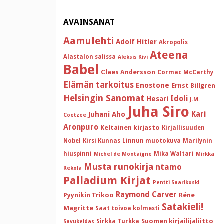
AVAINSANAT
Aamulehti
Adolf Hitler
Akropolis
Ateena
Alastalon salissa
Aleksis Kivi
Babel
Claes Andersson
Cormac McCarthy
Elämän tarkoitus
Enostone
Ernst Billgren
Helsingin Sanomat
Idoli
Hesari
J.M.
Juha Siro
Kari
Juhani Aho
Coetzee
Aronpuro
Keltainen kirjasto
Kirjallisuuden
Nobel
Kirsi Kunnas
Linnun muotokuva
Marilynin
hiuspinni
Mika Waltari
Michel de Montaigne
Mirkka
Musta runokirja
ntamo
Rekola
Palladium Kirjat
Pentti Saarikoski
Raymond Carver
Pyynikin Trikoo
Réne
Satakieli!
Magritte
Saat toivoa kolmesti
Suomen kirjailijaliitto
Sirkka Turkka
Savukeidas