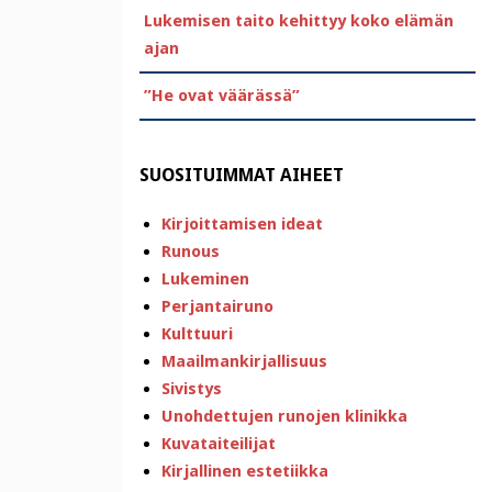
Lukemisen taito kehittyy koko elämän
ajan
”He ovat väärässä”
SUOSITUIMMAT AIHEET
Kirjoittamisen ideat
Runous
Lukeminen
Perjantairuno
Kulttuuri
Maailmankirjallisuus
Sivistys
Unohdettujen runojen klinikka
Kuvataiteilijat
Kirjallinen estetiikka