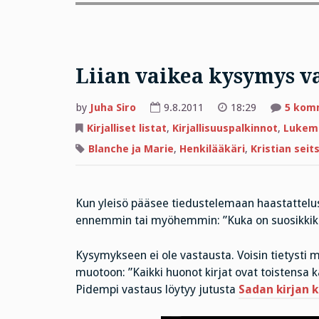
Liian vaikea kysymys v
by
Juha Siro
9.8.2011
18:29
5 kom
Kirjalliset listat
,
Kirjallisuuspalkinnot
,
Lukem
Blanche ja Marie
,
Henkilääkäri
,
Kristian sei
Kun yleisö pääsee tiedustelemaan haastatteluss
ennemmin tai myöhemmin: ”Kuka on suosikkikirja
Kysymykseen ei ole vastausta. Voisin tietysti m
muotoon: ”Kaikki huonot kirjat ovat toistensa ka
Pidempi vastaus löytyy jutusta
Sadan kirjan k