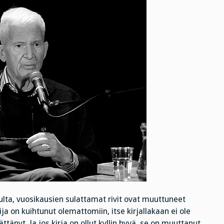
pulta, vuosikausien sulattamat rivit ovat muuttuneet
a on kuihtunut olemattomiin, itse kirjallakaan ei ole
ättänyt. Ja jos kirja on ollut kyllin hyvä, se on muuttanut