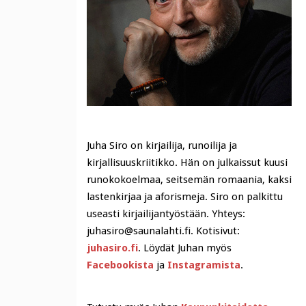
Juha Siro on kirjailija, runoilija ja
kirjallisuuskriitikko. Hän on julkaissut kuusi
runokokoelmaa, seitsemän romaania, kaksi
lastenkirjaa ja aforismeja. Siro on palkittu
useasti kirjailijantyöstään. Yhteys:
juhasiro@saunalahti.fi. Kotisivut:
juhasiro.fi
. Löydät Juhan myös
Facebookista
ja
Instagramista
.