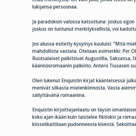
lukijansa persoonaa.
Ja paradoksin valossa katsottuna: joskus egon
joskus on tuntunut merkityksellistä, voi kadot
Jos alussa esitetty kysymys kuuluisi: ”Mitä miele
mahdollista vastata. Otetaan esimerkki: Per O
Ruotsalaiset palkitsivat Augustilla, Saksassa, 
käännösromaanin palkinto. Antero Tiusasen 
Olen lukenut Enquistin kirjat käänteisessä julk
menivät silkasta mielenkiinnosta. Vasta aiemmi
säilyttävänä romaanina.
Enquistin kirjoittajanlaatu on täysin omanlaise
koko ajan ikään kuin taistelee fiktioksi ja ro
kiisselikattilaan pudonneesta kivestä. Sekoitta