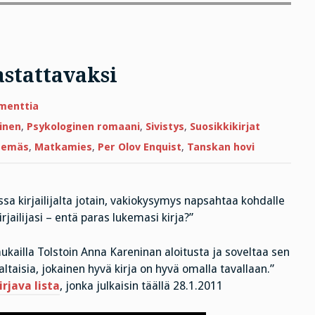
astattavaksi
artikkeliin
menttia
Liian
vaikea
inen
,
Psykologinen romaani
,
Sivistys
,
Suosikkikirjat
kysymys
vastattavaksi
tsemäs
,
Matkamies
,
Per Olov Enquist
,
Tanskan hovi
a kirjailijalta jotain, vakiokysymys napsahtaa kohdalle
ilijasi – entä paras lukemasi kirja?”
ukailla Tolstoin Anna Kareninan aloitusta ja soveltaa sen
ltaisia, jokainen hyvä kirja on hyvä omalla tavallaan.”
irjava lista
, jonka julkaisin täällä 28.1.2011