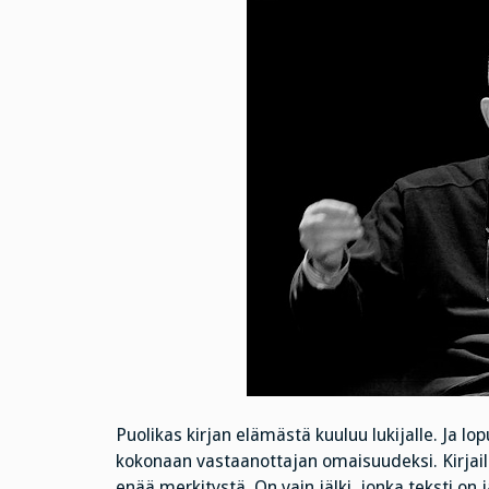
Puolikas kirjan elämästä kuuluu lukijalle. Ja lo
kokonaan vastaanottajan omaisuudeksi. Kirjailij
enää merkitystä. On vain jälki, jonka teksti on j