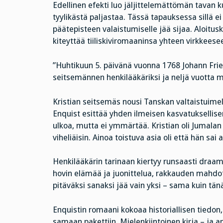
Edellinen efekti luo jäljittelemättömän tavan ku
tyylikästä paljastaa. Tässä tapauksessa sillä ei
päätepisteen valaistumiselle jää sijaa. Aloitu
kiteyttää tiiliskiviromaaninsa yhteen virkkeese
”Huhtikuun 5. päivänä vuonna 1768 Johann Frie
seitsemännen henkilääkäriksi ja neljä vuotta
Kristian seitsemäs nousi Tanskan valtaistuimel
Enquist esittää yhden ilmeisen kasvatuksellis
ulkoa, mutta ei ymmärtää. Kristian oli Jumalan v
viheliäisin. Ainoa toistuva asia oli että hän sai 
Henkilääkärin tarinaan kiertyy runsaasti draam
hovin elämää ja juonittelua, rakkauden mahdo
pitäväksi sanaksi jää vain yksi – sama kuin tänä
Enquistin romaani kokoaa historiallisen tiedon, 
samaan pakettiin. Mielenkiintoinen kirja – ja a