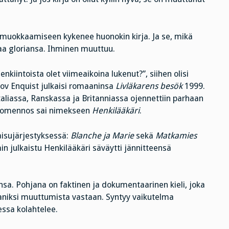
 muokkaamiseen kykenee huonokin kirja. Ja se, mikä
taa gloriansa. Ihminen muuttuu.
nkiintoista olet viimeaikoina lukenut?”, siihen olisi
lov Enquist julkaisi romaaninsa
Livläkarens besök
1999.
Italiassa, Ranskassa ja Britanniassa ojennettiin parhaan
suomennos sai nimekseen
Henkilääkäri
.
aisujärjestyksessä:
Blanche ja Marie
sekä
Matkamies
n julkaistu Henkilääkäri säväytti jännitteensä
nsa. Pohjana on faktinen ja dokumentaarinen kieli, joka
maaniksi muuttumista vastaan. Syntyy vaikutelma
essa kolahtelee.