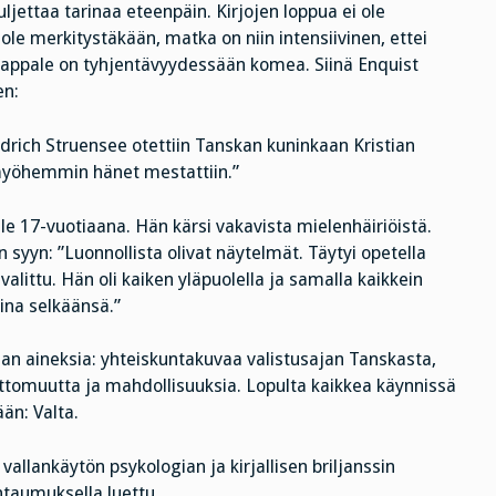
ljettaa tarinaa eteenpäin. Kirjojen loppua ei ole
 ole merkitystäkään, matka on niin intensiivinen, ettei
skappale on tyhjentävyydessään komea. Siinä Enquist
en:
drich Struensee otettiin Tanskan kuninkaan Kristian
 myöhemmin hänet mestattiin.”
le 17-vuotiaana. Hän kärsi vakavista mielenhäiriöistä.
en
syyn: ”Luonnollista olivat näytelmät. Täytyi opetella
alittu. Hän oli kaiken yläpuolella ja samalla kaikkein
aina selkäänsä.”
an aineksia: yhteiskuntakuvaa valistusajan Tanskasta,
ttomuutta ja mahdollisuuksia. Lopulta kaikkea käynnissä
än: Valta.
vallankäytön psykologian ja kirjallisen briljanssin
ntaumuksella luettu.