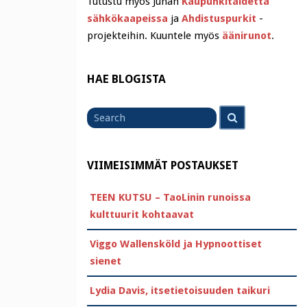
Tutustu myös Juhan
Kaupunkitaidetta
sähkökaapeissa
ja
Ahdistuspurkit
-
projekteihin. Kuuntele myös
äänirunot
.
HAE BLOGISTA
Search
Search
for
VIIMEISIMMÄT POSTAUKSET
TEEN KUTSU – TaoLinin runoissa
kulttuurit kohtaavat
Viggo Wallensköld ja Hypnoottiset
sienet
Lydia Davis, itsetietoisuuden taikuri