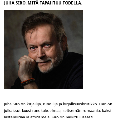
JUHA SIRO. MITÄ TAPAHTUU TODELLA.
Juha Siro on kirjailija, runoilija ja kirjallisuuskriitikko. Hän on
julkaissut kuusi runokokoelmaa, seitsemän romaania, kaksi
lastenkirjaa ja aforismeja. Siro on palkittu useasti