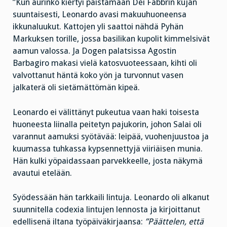
”Kun aurinko kiertyi paistamaan Dei Fabbrin kujan
suuntaisesti, Leonardo avasi makuuhuoneensa
ikkunaluukut. Kattojen yli saattoi nähdä Pyhän
Markuksen torille, jossa basilikan kupolit kimmelsivät
aamun valossa. Ja Dogen palatsissa Agostin
Barbagiro makasi vielä katosvuoteessaan, kihti oli
valvottanut häntä koko yön ja turvonnut vasen
jalkaterä oli sietämättömän kipeä.
Leonardo ei välittänyt pukeutua vaan haki toisesta
huoneesta liinalla peitetyn pajukorin, johon Salai oli
varannut aamuksi syötävää: leipää, vuohenjuustoa ja
kuumassa tuhkassa kypsennettyjä viiriäisen munia.
Hän kulki yöpaidassaan parvekkeelle, josta näkymä
avautui etelään.
Syödessään hän tarkkaili lintuja. Leonardo oli alkanut
suunnitella codexia lintujen lennosta ja kirjoittanut
edellisenä iltana työpäiväkirjaansa:
”Päättelen, että