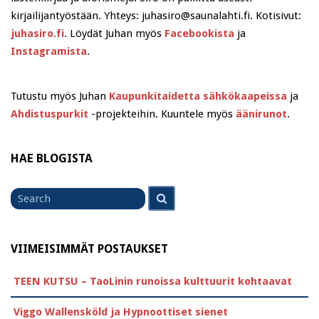
kirjailijantyöstään. Yhteys: juhasiro@saunalahti.fi. Kotisivut:
juhasiro.fi
. Löydät Juhan myös
Facebookista
ja
Instagramista
.
Tutustu myös Juhan
Kaupunkitaidetta sähkökaapeissa
ja
Ahdistuspurkit
-projekteihin. Kuuntele myös
äänirunot
.
HAE BLOGISTA
Search
Search
for
VIIMEISIMMÄT POSTAUKSET
TEEN KUTSU – TaoLinin runoissa kulttuurit kohtaavat
Viggo Wallensköld ja Hypnoottiset sienet