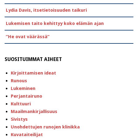
Lydia Davis, itsetietoisuuden taikuri
Lukemisen taito kehittyy koko elämän ajan
”He ovat väärässä”
SUOSITUIMMAT AIHEET
Kirjoittamisen ideat
Runous
Lukeminen
Perjantairuno
Kulttuuri
Maailmankirjallisuus
Sivistys
Unohdettujen runojen klinikka
Kuvataiteilijat