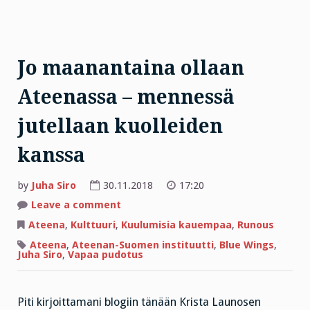
Jo maanantaina ollaan
Ateenassa – mennessä
jutellaan kuolleiden
kanssa
by
Juha Siro
30.11.2018
17:20
on
Leave a comment
Jo
maanantaina
Ateena
,
Kulttuuri
,
Kuulumisia kauempaa
,
Runous
ollaan
Ateenassa
Ateena
,
Ateenan-Suomen instituutti
,
Blue Wings
,
–
Juha Siro
,
Vapaa pudotus
mennessä
jutellaan
kuolleiden
kanssa
Piti kirjoittamani blogiin tänään Krista Launosen