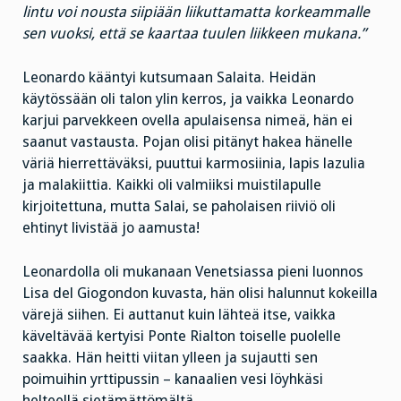
lintu voi nousta siipiään liikuttamatta korkeammalle
sen vuoksi, että se kaartaa tuulen liikkeen mukana.”
Leonardo kääntyi kutsumaan Salaita. Heidän
käytössään oli talon ylin kerros, ja vaikka Leonardo
karjui parvekkeen ovella apulaisensa nimeä, hän ei
saanut vastausta. Pojan olisi pitänyt hakea hänelle
väriä hierrettäväksi, puuttui karmosiinia, lapis lazulia
ja malakiittia. Kaikki oli valmiiksi muistilapulle
kirjoitettuna, mutta Salai, se paholaisen riiviö oli
ehtinyt livistää jo aamusta!
Leonardolla oli mukanaan Venetsiassa pieni luonnos
Lisa del Giogondon kuvasta, hän olisi halunnut kokeilla
värejä siihen. Ei auttanut kuin lähteä itse, vaikka
käveltävää kertyisi Ponte Rialton toiselle puolelle
saakka. Hän heitti viitan ylleen ja sujautti sen
poimuihin yrttipussin – kanaalien vesi löyhkäsi
helteellä sietämättömältä.