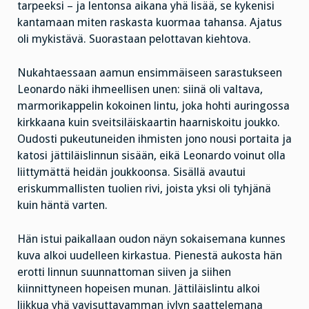
tarpeeksi – ja lentonsa aikana yhä lisää, se kykenisi
kantamaan miten raskasta kuormaa tahansa. Ajatus
oli mykistävä. Suorastaan pelottavan kiehtova.
Nukahtaessaan aamun ensimmäiseen sarastukseen
Leonardo näki ihmeellisen unen: siinä oli valtava,
marmorikappelin kokoinen lintu, joka hohti auringossa
kirkkaana kuin sveitsiläiskaartin haarniskoitu joukko.
Oudosti pukeutuneiden ihmisten jono nousi portaita ja
katosi jättiläislinnun sisään, eikä Leonardo voinut olla
liittymättä heidän joukkoonsa. Sisällä avautui
eriskummallisten tuolien rivi, joista yksi oli tyhjänä
kuin häntä varten.
Hän istui paikallaan oudon näyn sokaisemana kunnes
kuva alkoi uudelleen kirkastua. Pienestä aukosta hän
erotti linnun suunnattoman siiven ja siihen
kiinnittyneen hopeisen munan. Jättiläislintu alkoi
liikkua yhä vavisuttavamman jylyn saattelemana