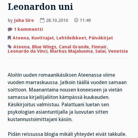
Leonardon uni
by
Juha Siro
28.10.2010
11:49
artikkeliin
1 kommentti
Leonardon
uni
Ateena
,
Kuvittajat
,
Lehtileikkeet
,
Päiväkirjat
Ateena
,
Blue Wings
,
Canal Grande
,
Finnair
,
Leonardo da Vinci
,
Markus Majaluoma
,
Salai
,
Venetsia
Aloitin uuden romaanikäsiksen Ateenassa viime
vuoden marraskuussa. Jatkoin täällä vuoden samaan
soittoon. Maanantaina nousen koneeseen ja vietän
samassa kirjailijaliiton kämpässä kuukauden.
Käsikirjoitus valmistuu. Palattuani luetan sen
psykologian asiantuntijalla ja luovutan sitten
kustannustoimittajani käsiin.
Pidän reissussa blogia mikäli yhteydet eivät takkuile.