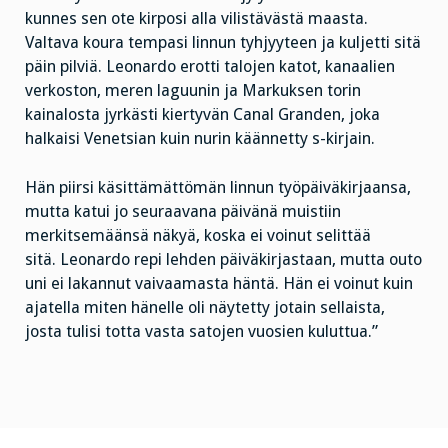
kunnes sen ote kirposi alla vilistävästä maasta.
Valtava koura tempasi linnun tyhjyyteen ja kuljetti sitä
päin pilviä. Leonardo erotti talojen katot, kanaalien
verkoston, meren laguunin ja Markuksen torin
kainalosta jyrkästi kiertyvän Canal Granden, joka
halkaisi Venetsian kuin nurin käännetty s-kirjain.
Hän piirsi käsittämättömän linnun työpäiväkirjaansa,
mutta katui jo seuraavana päivänä muistiin
merkitsemäänsä näkyä, koska ei voinut selittää
sitä. Leonardo repi lehden päiväkirjastaan, mutta outo
uni ei lakannut vaivaamasta häntä. Hän ei voinut kuin
ajatella miten hänelle oli näytetty jotain sellaista,
josta tulisi totta vasta satojen vuosien kuluttua.”