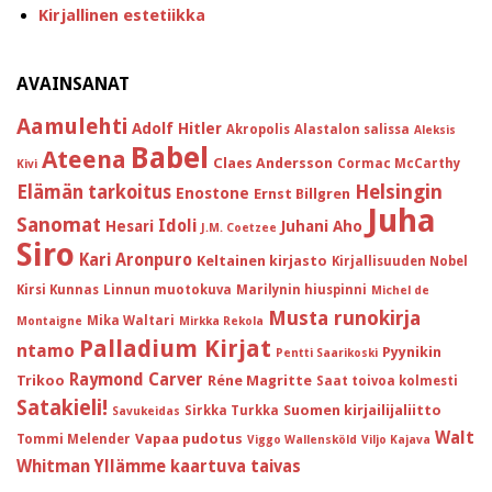
Kirjallinen estetiikka
AVAINSANAT
Aamulehti
Adolf Hitler
Akropolis
Alastalon salissa
Aleksis
Babel
Ateena
Claes Andersson
Cormac McCarthy
Kivi
Helsingin
Elämän tarkoitus
Enostone
Ernst Billgren
Juha
Sanomat
Idoli
Hesari
Juhani Aho
J.M. Coetzee
Siro
Kari Aronpuro
Keltainen kirjasto
Kirjallisuuden Nobel
Kirsi Kunnas
Linnun muotokuva
Marilynin hiuspinni
Michel de
Musta runokirja
Mika Waltari
Montaigne
Mirkka Rekola
Palladium Kirjat
ntamo
Pyynikin
Pentti Saarikoski
Raymond Carver
Trikoo
Réne Magritte
Saat toivoa kolmesti
Satakieli!
Suomen kirjailijaliitto
Sirkka Turkka
Savukeidas
Walt
Vapaa pudotus
Tommi Melender
Viggo Wallensköld
Viljo Kajava
Whitman
Yllämme kaartuva taivas