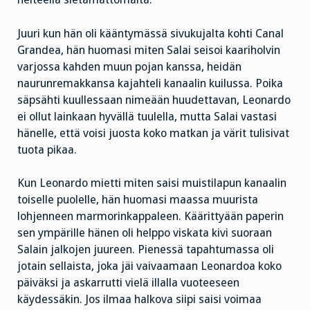
Juuri kun hän oli kääntymässä sivukujalta kohti Canal
Grandea, hän huomasi miten Salai seisoi kaariholvin
varjossa kahden muun pojan kanssa, heidän
naurunremakkansa kajahteli kanaalin kuilussa. Poika
säpsähti kuullessaan nimeään huudettavan, Leonardo
ei ollut lainkaan hyvällä tuulella, mutta Salai vastasi
hänelle, että voisi juosta koko matkan ja värit tulisivat
tuota pikaa.
Kun Leonardo mietti miten saisi muistilapun kanaalin
toiselle puolelle, hän huomasi maassa muurista
lohjenneen marmorinkappaleen. Käärittyään paperin
sen ympärille hänen oli helppo viskata kivi suoraan
Salain jalkojen juureen. Pienessä tapahtumassa oli
jotain sellaista, joka jäi vaivaamaan Leonardoa koko
päiväksi ja askarrutti vielä illalla vuoteeseen
käydessäkin. Jos ilmaa halkova siipi saisi voimaa