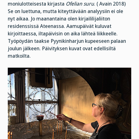
moniulotteisesta kirjasta
Ofelian suru
. ( Avain 2018)
Se on luettuna, mutta kiteyttävään analyysiin ei ole
nyt aikaa. Jo maanantaina olen kirjaililijaliiton
residenssissä Ateenassa. Aamupäivät kuluvat
kirjoittaessa, iltapäivisin on aika lähteä liikkeelle.
Työpöydän taakse Pyynikinharjun kupeeseen palaan
joulun jälkeen. Päivityksen kuvat ovat edellisiltä
matkoilta.