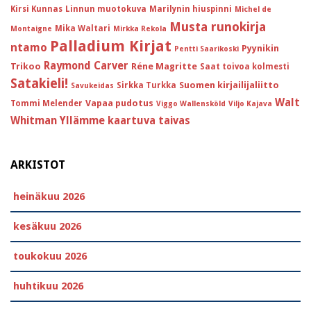
Kirsi Kunnas
Linnun muotokuva
Marilynin hiuspinni
Michel de
Musta runokirja
Mika Waltari
Montaigne
Mirkka Rekola
Palladium Kirjat
ntamo
Pyynikin
Pentti Saarikoski
Raymond Carver
Trikoo
Réne Magritte
Saat toivoa kolmesti
Satakieli!
Suomen kirjailijaliitto
Sirkka Turkka
Savukeidas
Walt
Vapaa pudotus
Tommi Melender
Viggo Wallensköld
Viljo Kajava
Whitman
Yllämme kaartuva taivas
ARKISTOT
heinäkuu 2026
kesäkuu 2026
toukokuu 2026
huhtikuu 2026