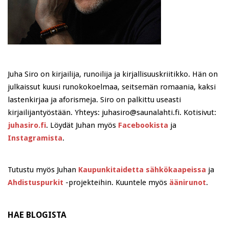
Juha Siro on kirjailija, runoilija ja kirjallisuuskriitikko. Hän on
julkaissut kuusi runokokoelmaa, seitsemän romaania, kaksi
lastenkirjaa ja aforismeja. Siro on palkittu useasti
kirjailijantyöstään. Yhteys: juhasiro@saunalahti.fi. Kotisivut:
juhasiro.fi
. Löydät Juhan myös
Facebookista
ja
Instagramista
.
Tutustu myös Juhan
Kaupunkitaidetta sähkökaapeissa
ja
Ahdistuspurkit
-projekteihin. Kuuntele myös
äänirunot
.
HAE BLOGISTA