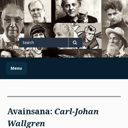
Skip
to
content
Search
for
Search
Menu
Avainsana:
Carl-Johan
Wallgren