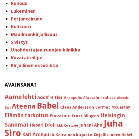
Runous
Lukeminen
Perjantairuno
Kulttuuri
Maailmankirjallisuus
Sivistys
Unohdettujen runojen klinikka
Kuvataiteilijat
Kirjallinen estetiikka
AVAINSANAT
Aamulehti
Adolf Hitler
Akropolis
Alastalon salissa
Aleksis
Babel
Ateena
Claes Andersson
Cormac McCarthy
Kivi
Helsingin
Elämän tarkoitus
Enostone
Ernst Billgren
Juha
Sanomat
Idoli
Hesari
Juhani Aho
J.M. Coetzee
Siro
Kari Aronpuro
Keltainen kirjasto
Kirjallisuuden Nobel