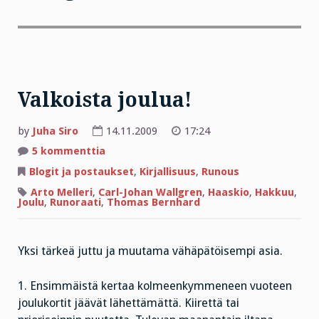
Valkoista joulua!
by
Juha Siro
14.11.2009
17:24
artikkeliin
5 kommenttia
Valkoista
joulua!
Blogit ja postaukset
,
Kirjallisuus
,
Runous
Arto Melleri
,
Carl-Johan Wallgren
,
Haaskio
,
Hakkuu
,
Joulu
,
Runoraati
,
Thomas Bernhard
Yksi tärkeä juttu ja muutama vähäpätöisempi asia.
1. Ensimmäistä kertaa kolmeenkymmeneen vuoteen
joulukortit jäävät lähettämättä. Kiirettä tai