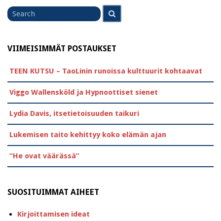
Search
Search
for
VIIMEISIMMÄT POSTAUKSET
TEEN KUTSU – TaoLinin runoissa kulttuurit kohtaavat
Viggo Wallensköld ja Hypnoottiset sienet
Lydia Davis, itsetietoisuuden taikuri
Lukemisen taito kehittyy koko elämän ajan
”He ovat väärässä”
SUOSITUIMMAT AIHEET
Kirjoittamisen ideat