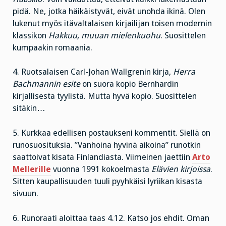
pidä. Ne, jotka häikäistyvät, eivät unohda ikinä. Olen
lukenut myös itävaltalaisen kirjailijan toisen modernin
klassikon
Hakkuu, muuan mielenkuohu
. Suosittelen
kumpaakin romaania.
4. Ruotsalaisen Carl-Johan Wallgrenin kirja,
Herra
Bachmannin esite
on suora kopio Bernhardin
kirjallisesta tyylistä. Mutta hyvä kopio. Suosittelen
sitäkin…
5. Kurkkaa edellisen postaukseni kommentit. Siellä on
runosuosituksia. ”Vanhoina hyvinä aikoina” runotkin
saattoivat kisata Finlandiasta. Viimeinen jaettiin
Arto
Mellerille
vuonna 1991 kokoelmasta
Elävien kirjoissa
.
Sitten kaupallisuuden tuuli pyyhkäisi lyriikan kisasta
sivuun.
6. Runoraati aloittaa taas 4.12. Katso jos ehdit. Oman