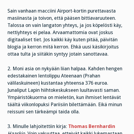
Sain vanhaan macciini Airport-kortin purettavasta
masiinasta ja toivon, että pääsen bittiavaruuteen.
Talossa on vain langaton yhteys, ja jos köpelösti käy,
nettiyhteys ei pelaa. Arvaamattomia ovat joskus
digitaaliset tiet. Jos kaikki käy kuten pitää, päivitän
blogia ja kerron mitä kerron. Ehkä uusi käsikirjoitus
ottaa tulta ja siitäkin syntyy jotain sanottavaa.
2. Moni asia on nykyään liian halpaa. Kahden hengen
edestakainen lentolippu Ateenaan (Prahan
välilaskuineen) kustantaa yhteensa 376 euroa.
Junaliput Lapin hiihtokeskukseen luultavasti saman.
Ympäristökuorma on mieletön, kun ihmiset lentävät
täältä viikonlopuksi Pariisiin bilettämään. Eikä minun
reissuni sen tärkeämpi taida olla.
3. Minulle lahjoitettiin kirja:
Thomas Bernhardin
Haaskio
. Voin vakuuttaa, etteivät kaikki lukemastaan