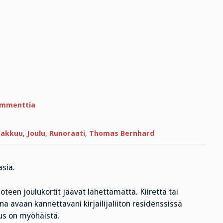
artikkeliin
ommenttia
Valkoista
joulua!
akkuu
,
Joulu
,
Runoraati
,
Thomas Bernhard
sia.
en joulukortit jäävät lähettämättä. Kiirettä tai
na avaan kannettavani kirjailijaliiton residenssissä
tus on myöhäistä.