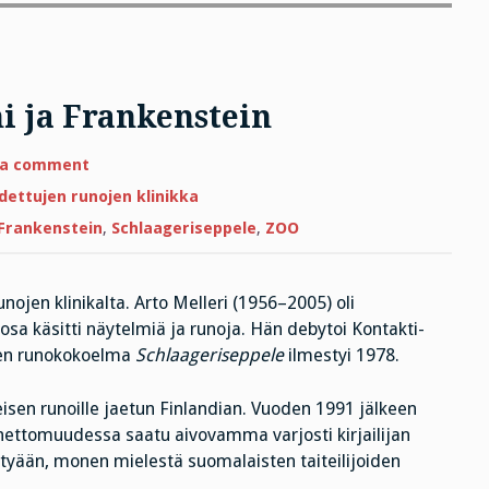
 ja Frankenstein
on
 a comment
Perjantairunon
boheemi
ettujen runojen klinikka
ja
Frankenstein
Frankenstein
,
Schlaageriseppele
,
ZOO
nojen klinikalta. Arto Melleri (1956–2005) oli
aosa käsitti näytelmiä ja runoja. Hän debytoi Kontakti-
nen runokokoelma
Schlaageriseppele
ilmestyi 1978.
meisen runoille jaetun Finlandian. Vuoden 1991 jälkeen
nnettomuudessa saatu aivovamma varjosti kirjailijan
ettyään, monen mielestä suomalaisten taiteilijoiden