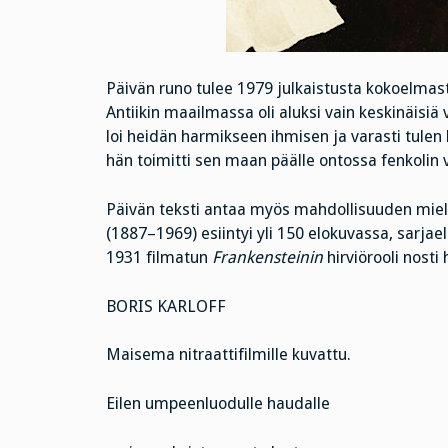
Päivän runo tulee 1979 julkaistusta kokoelmast
Antiikin maailmassa oli aluksi vain keskinäisiä 
loi heidän harmikseen ihmisen ja varasti tule
hän toimitti sen maan päälle ontossa fenkolin 
Päivän teksti antaa myös mahdollisuuden mielen
(1887–1969) esiintyi yli 150 elokuvassa, sarja
1931 filmatun
Frankensteinin
hirviörooli nost
BORIS KARLOFF
Maisema nitraattifilmille kuvattu.
Eilen umpeenluodulle haudalle