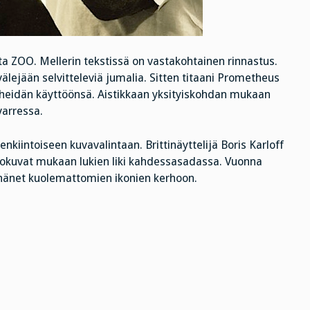
a ZOO. Mellerin tekstissä on vastakohtainen rinnastus.
välejään selvitteleviä jumalia. Sitten titaani Prometheus
n heidän käyttöönsä. Aistikkaan yksityiskohdan mukaan
varressa.
kiintoiseen kuvavalintaan. Brittinäyttelijä Boris Karloff
elokuvat mukaan lukien liki kahdessasadassa. Vuonna
i hänet kuolemattomien ikonien kerhoon.