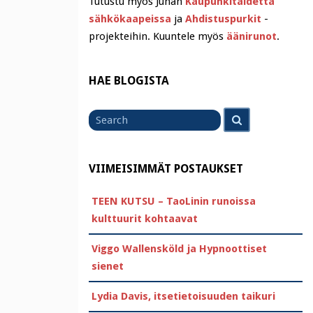
Tutustu myös Juhan
Kaupunkitaidetta
sähkökaapeissa
ja
Ahdistuspurkit
-
projekteihin. Kuuntele myös
äänirunot
.
HAE BLOGISTA
Search
Search
for
VIIMEISIMMÄT POSTAUKSET
TEEN KUTSU – TaoLinin runoissa
kulttuurit kohtaavat
Viggo Wallensköld ja Hypnoottiset
sienet
Lydia Davis, itsetietoisuuden taikuri