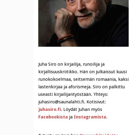
Juha Siro on kirjailija, runoilija ja
kirjallisuuskriitikko. Hän on julkaissut kuusi
runokokoelmaa, seitsemän romaania, kaksi
lastenkirjaa ja aforismeja. Siro on palkittu
useasti kirjailijantyöstään. Yhteys:
juhasiro@saunalahti.fi. Kotisivut:
juhasiro.fi
. Löydät Juhan myös
Facebookista
ja
Instagramista
.