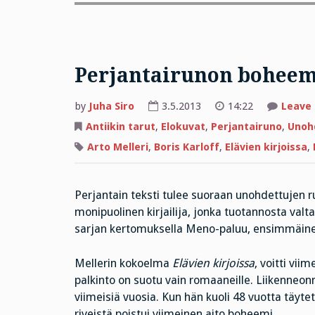
Perjantairunon boheemi
by
Juha Siro
3.5.2013
14:22
Leave
Antiikin tarut
,
Elokuvat
,
Perjantairuno
,
Unohd
Arto Melleri
,
Boris Karloff
,
Elävien kirjoissa
,
Perjantain teksti tulee suoraan unohdettujen ru
monipuolinen kirjailija, jonka tuotannosta valt
sarjan kertomuksella Meno-paluu, ensimmäi
Mellerin kokoelma
Elävien kirjoissa
, voitti vii
palkinto on suotu vain romaaneille. Liikenneo
viimeisiä vuosia. Kun hän kuoli 48 vuotta täyt
riveistä poistui viimeinen aito boheemi.