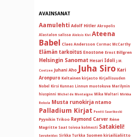
AVAINSANAT
Aamulehti
Adolf Hitler
Akropolis
Ateena
Alastalon salissa
Aleksis Kivi
Babel
Claes Andersson
Cormac McCarthy
Elämän tarkoitus
Enostone
Ernst Billgren
Helsingin Sanomat
Idoli
Hesari
J.M.
Juha Siro
Kari
Juhani Aho
Coetzee
Aronpuro
Keltainen kirjasto
Kirjallisuuden
Nobel
Kirsi Kunnas
Linnun muotokuva
Marilynin
hiuspinni
Mika Waltari
Michel de Montaigne
Mirkka
Musta runokirja
ntamo
Rekola
Palladium Kirjat
Pentti Saarikoski
Raymond Carver
Pyynikin Trikoo
Réne
Satakieli!
Magritte
Saat toivoa kolmesti
Suomen kirjailijaliitto
Sirkka Turkka
Savukeidas