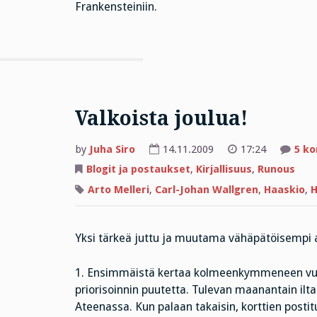
Frankensteiniin.
Valkoista joulua!
by
Juha Siro
14.11.2009
17:24
5 k
Blogit ja postaukset
,
Kirjallisuus
,
Runous
Arto Melleri
,
Carl-Johan Wallgren
,
Haaskio
,
H
Yksi tärkeä juttu ja muutama vähäpätöisempi a
1. Ensimmäistä kertaa kolmeenkymmeneen vuote
priorisoinnin puutetta. Tulevan maanantain ilta
Ateenassa. Kun palaan takaisin, korttien posti