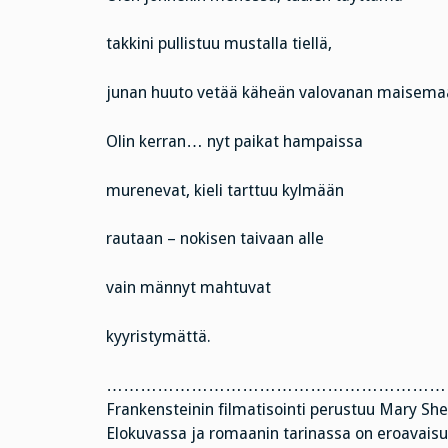
takkini pullistuu mustalla tiellä,
junan huuto vetää käheän valovanan maisema
Olin kerran… nyt paikat hampaissa
murenevat, kieli tarttuu kylmään
rautaan – nokisen taivaan alle
vain männyt mahtuvat
kyyristymättä.
………………………………………………………
Frankensteinin filmatisointi perustuu Mary Sh
Elokuvassa ja romaanin tarinassa on eroavaisuu