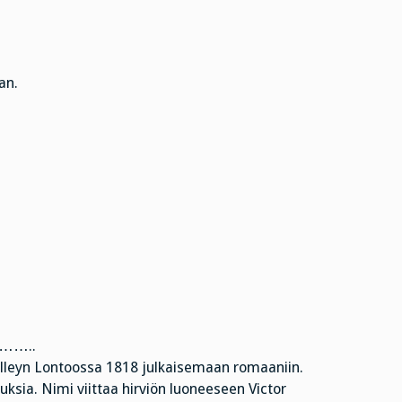
an.
…..
elleyn Lontoossa 1818 julkaisemaan romaaniin.
ksia. Nimi viittaa hirviön luoneeseen Victor