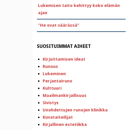
Lukemisen taito kehittyy koko elämän
ajan
”He ovat väärässä”
SUOSITUIMMAT AIHEET
Kirjoittamisen ideat
Runous
Lukeminen
Perjantairuno
Kulttuuri
Maailmankirjallisuus
Sivistys
Unohdettujen runojen klinikka
Kuvataiteilijat
Kirjallinen estetiikka