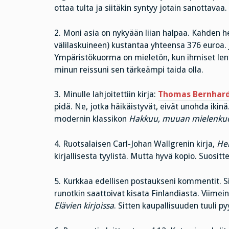
ottaa tulta ja siitäkin syntyy jotain sanottavaa.
2. Moni asia on nykyään liian halpaa. Kahden 
välilaskuineen) kustantaa yhteensa 376 euroa. 
Ympäristökuorma on mieletön, kun ihmiset lentä
minun reissuni sen tärkeämpi taida olla.
3. Minulle lahjoitettiin kirja:
Thomas Bernhard
pidä. Ne, jotka häikäistyvät, eivät unohda ikinä
modernin klassikon
Hakkuu, muuan mielenku
4. Ruotsalaisen Carl-Johan Wallgrenin kirja,
He
kirjallisesta tyylistä. Mutta hyvä kopio. Suosit
5. Kurkkaa edellisen postaukseni kommentit. Si
runotkin saattoivat kisata Finlandiasta. Viimein
Elävien kirjoissa
. Sitten kaupallisuuden tuuli py