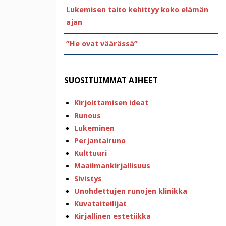
Lukemisen taito kehittyy koko elämän
ajan
”He ovat väärässä”
SUOSITUIMMAT AIHEET
Kirjoittamisen ideat
Runous
Lukeminen
Perjantairuno
Kulttuuri
Maailmankirjallisuus
Sivistys
Unohdettujen runojen klinikka
Kuvataiteilijat
Kirjallinen estetiikka