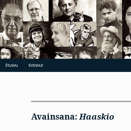
Skip
to
content
Etusivu
Kotisivut
Avainsana:
Haaskio