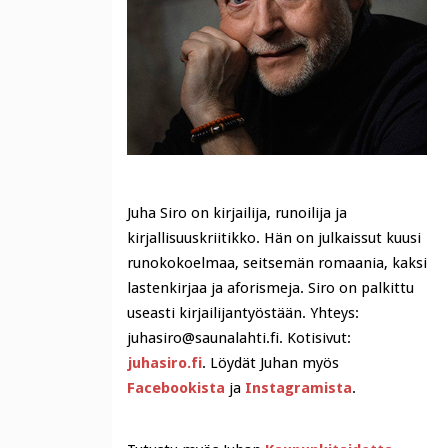
Juha Siro on kirjailija, runoilija ja
kirjallisuuskriitikko. Hän on julkaissut kuusi
runokokoelmaa, seitsemän romaania, kaksi
lastenkirjaa ja aforismeja. Siro on palkittu
useasti kirjailijantyöstään. Yhteys:
juhasiro@saunalahti.fi. Kotisivut:
juhasiro.fi
. Löydät Juhan myös
Facebookista
ja
Instagramista
.