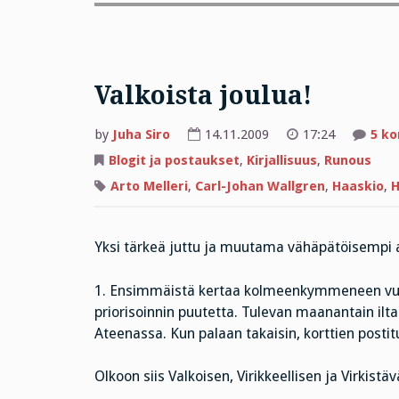
Valkoista joulua!
by
Juha Siro
14.11.2009
17:24
5 k
Blogit ja postaukset
,
Kirjallisuus
,
Runous
Arto Melleri
,
Carl-Johan Wallgren
,
Haaskio
,
H
Yksi tärkeä juttu ja muutama vähäpätöisempi a
1. Ensimmäistä kertaa kolmeenkymmeneen vuote
priorisoinnin puutetta. Tulevan maanantain ilta
Ateenassa. Kun palaan takaisin, korttien posti
Olkoon siis Valkoisen, Virikkeellisen ja Virkist