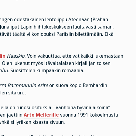
hengen edestakainen lentolippu Ateenaan (Prahan
Junaliput Lapin hiihtokeskukseen luultavasti saman.
vät täältä viikonlopuksi Pariisiin bilettämään. Eikä
in
Haaskio
. Voin vakuuttaa, etteivät kaikki lukemastaan
. Olen lukenut myös itävaltalaisen kirjailijan toisen
ohu
. Suosittelen kumpaakin romaania.
rra Bachmannin esite
on suora kopio Bernhardin
telen sitäkin…
ellä on runosuosituksia. ”Vanhoina hyvinä aikoina”
en jaettiin
Arto Mellerille
vuonna 1991 kokoelmasta
yhkäisi lyriikan kisasta sivuun.