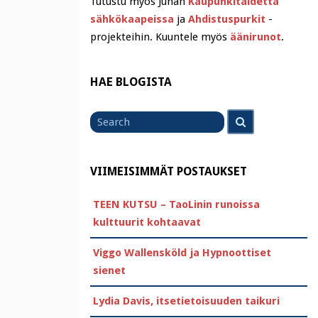
Tutustu myös Juhan
Kaupunkitaidetta
sähkökaapeissa
ja
Ahdistuspurkit
-
projekteihin. Kuuntele myös
äänirunot
.
HAE BLOGISTA
Search
Search
for
VIIMEISIMMÄT POSTAUKSET
TEEN KUTSU – TaoLinin runoissa
kulttuurit kohtaavat
Viggo Wallensköld ja Hypnoottiset
sienet
Lydia Davis, itsetietoisuuden taikuri