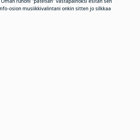
t. Oman runoni ”patetian” vastapainoksi esitän sen
nfo-osion musiikkivalintani onkin sitten jo silkkaa