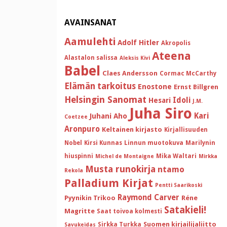
AVAINSANAT
Aamulehti
Adolf Hitler
Akropolis
Ateena
Alastalon salissa
Aleksis Kivi
Babel
Claes Andersson
Cormac McCarthy
Elämän tarkoitus
Enostone
Ernst Billgren
Helsingin Sanomat
Idoli
Hesari
J.M.
Juha Siro
Kari
Juhani Aho
Coetzee
Aronpuro
Keltainen kirjasto
Kirjallisuuden
Nobel
Kirsi Kunnas
Linnun muotokuva
Marilynin
hiuspinni
Mika Waltari
Michel de Montaigne
Mirkka
Musta runokirja
ntamo
Rekola
Palladium Kirjat
Pentti Saarikoski
Raymond Carver
Pyynikin Trikoo
Réne
Satakieli!
Magritte
Saat toivoa kolmesti
Suomen kirjailijaliitto
Sirkka Turkka
Savukeidas