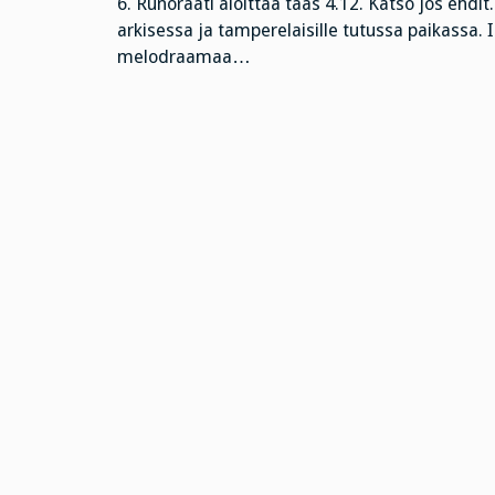
6. Runoraati aloittaa taas 4.12. Katso jos ehdi
arkisessa ja tamperelaisille tutussa paikassa. I
melodraamaa…