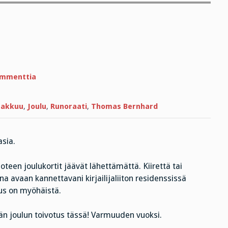
artikkeliin
ommenttia
Valkoista
joulua!
akkuu
,
Joulu
,
Runoraati
,
Thomas Bernhard
sia.
en joulukortit jäävät lähettämättä. Kiirettä tai
na avaan kannettavani kirjailijaliiton residenssissä
tus on myöhäistä.
ävän joulun toivotus tässä! Varmuuden vuoksi.