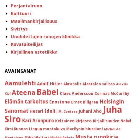
Perjantairuno
Kulttuuri
Maailmankirjallisuus
Sivistys
Unohdettujen runojen klinikka
Kuvataiteilijat
Kirjallinen estetiikka
AVAINSANAT
Aamulehti
Adolf Hitler
Akropolis
Alastalon salissa
Aleksis
Babel
Ateena
Claes Andersson
Cormac McCarthy
Kivi
Helsingin
Elämän tarkoitus
Enostone
Ernst Billgren
Juha
Sanomat
Idoli
Hesari
Juhani Aho
J.M. Coetzee
Siro
Kari Aronpuro
Keltainen kirjasto
Kirjallisuuden Nobel
Kirsi Kunnas
Linnun muotokuva
Marilynin hiuspinni
Michel de
Musta runokirja
Mika Waltari
Montaigne
Mirkka Rekola