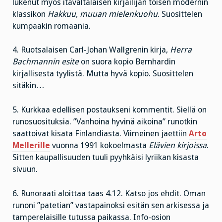
lukenut myös itävaltalaisen kirjailijan toisen modernin
klassikon
Hakkuu, muuan mielenkuohu
. Suosittelen
kumpaakin romaania.
4. Ruotsalaisen Carl-Johan Wallgrenin kirja,
Herra
Bachmannin esite
on suora kopio Bernhardin
kirjallisesta tyylistä. Mutta hyvä kopio. Suosittelen
sitäkin…
5. Kurkkaa edellisen postaukseni kommentit. Siellä on
runosuosituksia. ”Vanhoina hyvinä aikoina” runotkin
saattoivat kisata Finlandiasta. Viimeinen jaettiin
Arto
Mellerille
vuonna 1991 kokoelmasta
Elävien kirjoissa
.
Sitten kaupallisuuden tuuli pyyhkäisi lyriikan kisasta
sivuun.
6. Runoraati aloittaa taas 4.12. Katso jos ehdit. Oman
runoni ”patetian” vastapainoksi esitän sen arkisessa ja
tamperelaisille tutussa paikassa. Info-osion