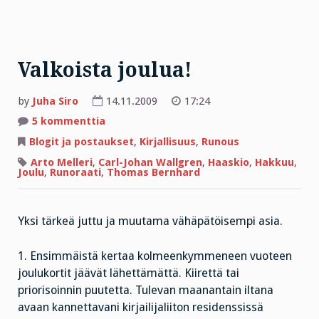
Valkoista joulua!
by
Juha Siro
14.11.2009
17:24
artikkeliin
5 kommenttia
Valkoista
joulua!
Blogit ja postaukset
,
Kirjallisuus
,
Runous
Arto Melleri
,
Carl-Johan Wallgren
,
Haaskio
,
Hakkuu
,
Joulu
,
Runoraati
,
Thomas Bernhard
Yksi tärkeä juttu ja muutama vähäpätöisempi asia.
1. Ensimmäistä kertaa kolmeenkymmeneen vuoteen
joulukortit jäävät lähettämättä. Kiirettä tai
priorisoinnin puutetta. Tulevan maanantain iltana
avaan kannettavani kirjailijaliiton residenssissä