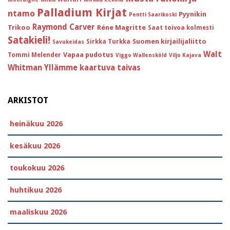
Palladium Kirjat
ntamo
Pyynikin
Pentti Saarikoski
Raymond Carver
Trikoo
Réne Magritte
Saat toivoa kolmesti
Satakieli!
Suomen kirjailijaliitto
Sirkka Turkka
Savukeidas
Walt
Vapaa pudotus
Tommi Melender
Viggo Wallensköld
Viljo Kajava
Whitman
Yllämme kaartuva taivas
ARKISTOT
heinäkuu 2026
kesäkuu 2026
toukokuu 2026
huhtikuu 2026
maaliskuu 2026