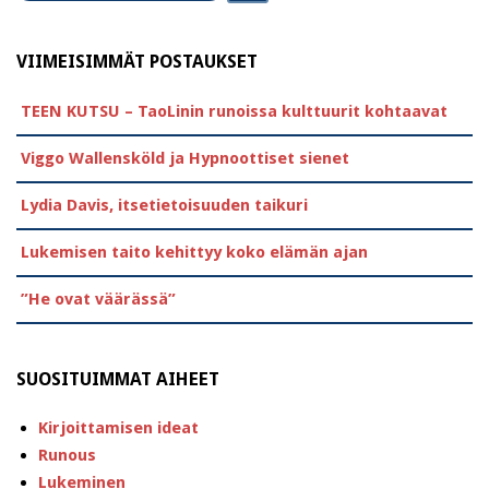
VIIMEISIMMÄT POSTAUKSET
TEEN KUTSU – TaoLinin runoissa kulttuurit kohtaavat
Viggo Wallensköld ja Hypnoottiset sienet
Lydia Davis, itsetietoisuuden taikuri
Lukemisen taito kehittyy koko elämän ajan
”He ovat väärässä”
SUOSITUIMMAT AIHEET
Kirjoittamisen ideat
Runous
Lukeminen