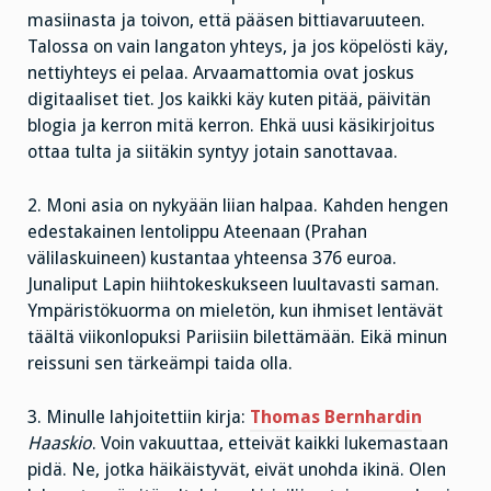
masiinasta ja toivon, että pääsen bittiavaruuteen.
Talossa on vain langaton yhteys, ja jos köpelösti käy,
nettiyhteys ei pelaa. Arvaamattomia ovat joskus
digitaaliset tiet. Jos kaikki käy kuten pitää, päivitän
blogia ja kerron mitä kerron. Ehkä uusi käsikirjoitus
ottaa tulta ja siitäkin syntyy jotain sanottavaa.
2. Moni asia on nykyään liian halpaa. Kahden hengen
edestakainen lentolippu Ateenaan (Prahan
välilaskuineen) kustantaa yhteensa 376 euroa.
Junaliput Lapin hiihtokeskukseen luultavasti saman.
Ympäristökuorma on mieletön, kun ihmiset lentävät
täältä viikonlopuksi Pariisiin bilettämään. Eikä minun
reissuni sen tärkeämpi taida olla.
3. Minulle lahjoitettiin kirja:
Thomas Bernhardin
Haaskio
. Voin vakuuttaa, etteivät kaikki lukemastaan
pidä. Ne, jotka häikäistyvät, eivät unohda ikinä. Olen