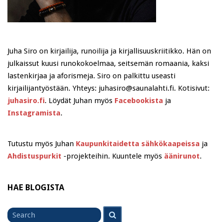
Juha Siro on kirjailija, runoilija ja kirjallisuuskriitikko. Hän on
julkaissut kuusi runokokoelmaa, seitsemän romaania, kaksi
lastenkirjaa ja aforismeja. Siro on palkittu useasti
kirjailijantyöstään. Yhteys: juhasiro@saunalahti.fi. Kotisivut:
juhasiro.fi
. Löydät Juhan myös
Facebookista
ja
Instagramista
.
Tutustu myös Juhan
Kaupunkitaidetta sähkökaapeissa
ja
Ahdistuspurkit
-projekteihin. Kuuntele myös
äänirunot
.
HAE BLOGISTA
Search
Search
for