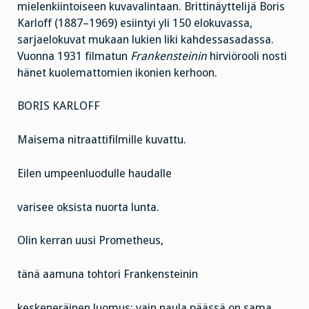
mielenkiintoiseen kuvavalintaan. Brittinäyttelijä Boris
Karloff (1887–1969) esiintyi yli 150 elokuvassa,
sarjaelokuvat mukaan lukien liki kahdessasadassa.
Vuonna 1931 filmatun
Frankensteinin
hirviörooli nosti
hänet kuolemattomien ikonien kerhoon.
BORIS KARLOFF
Maisema nitraattifilmille kuvattu.
Eilen umpeenluodulle haudalle
varisee oksista nuorta lunta.
Olin kerran uusi Prometheus,
tänä aamuna tohtori Frankensteinin
keskeneräinen luomus: vain naula päässä on sama.