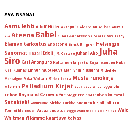
AVAINSANAT
Aamulehti
Adolf Hitler
Akropolis
Alastalon salissa
Aleksis
Babel
Ateena
Claes Andersson
Cormac McCarthy
Kivi
Helsingin
Elämän tarkoitus
Enostone
Ernst Billgren
Juha
Sanomat
Idoli
Hesari
Juhani Aho
J.M. Coetzee
Siro
Kari Aronpuro
Keltainen kirjasto
Kirjallisuuden Nobel
Kirsi Kunnas
Linnun muotokuva
Marilynin hiuspinni
Michel de
Musta runokirja
Mika Waltari
Montaigne
Mirkka Rekola
Palladium Kirjat
ntamo
Pyynikin
Pentti Saarikoski
Raymond Carver
Trikoo
Réne Magritte
Saat toivoa kolmesti
Satakieli!
Suomen kirjailijaliitto
Sirkka Turkka
Savukeidas
Walt
Vapaa pudotus
Tommi Melender
Viggo Wallensköld
Viljo Kajava
Whitman
Yllämme kaartuva taivas