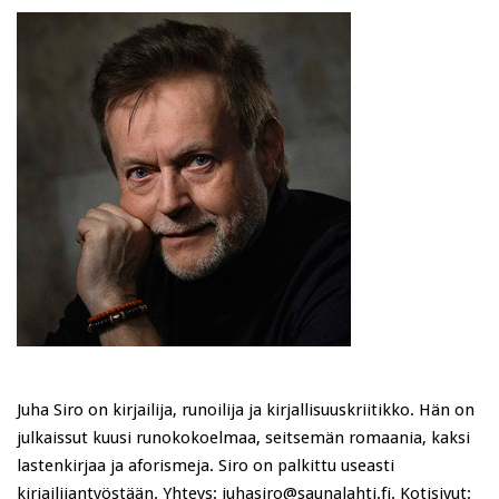
Juha Siro on kirjailija, runoilija ja kirjallisuuskriitikko. Hän on
julkaissut kuusi runokokoelmaa, seitsemän romaania, kaksi
lastenkirjaa ja aforismeja. Siro on palkittu useasti
kirjailijantyöstään. Yhteys: juhasiro@saunalahti.fi. Kotisivut: