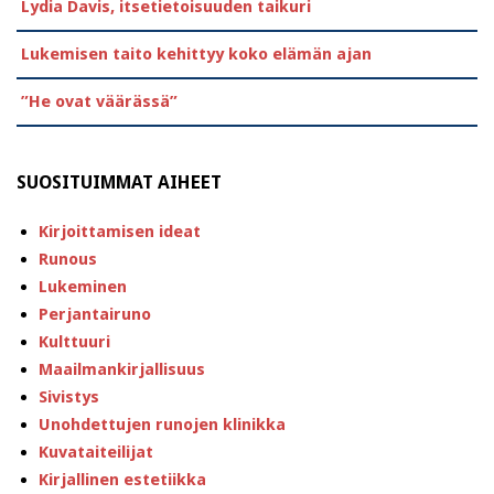
Lydia Davis, itsetietoisuuden taikuri
Lukemisen taito kehittyy koko elämän ajan
”He ovat väärässä”
SUOSITUIMMAT AIHEET
Kirjoittamisen ideat
Runous
Lukeminen
Perjantairuno
Kulttuuri
Maailmankirjallisuus
Sivistys
Unohdettujen runojen klinikka
Kuvataiteilijat
Kirjallinen estetiikka