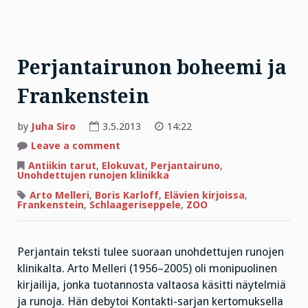
Perjantairunon boheemi ja
Frankenstein
by
Juha Siro
3.5.2013
14:22
on
Leave a comment
Perjantairunon
boheemi
Antiikin tarut
,
Elokuvat
,
Perjantairuno
,
ja
Unohdettujen runojen klinikka
Frankenstein
Arto Melleri
,
Boris Karloff
,
Elävien kirjoissa
,
Frankenstein
,
Schlaageriseppele
,
ZOO
Perjantain teksti tulee suoraan unohdettujen runojen
klinikalta. Arto Melleri (1956–2005) oli monipuolinen
kirjailija, jonka tuotannosta valtaosa käsitti näytelmiä
ja runoja. Hän debytoi Kontakti-sarjan kertomuksella