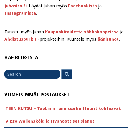
juhasiro.fi
. Löydät Juhan myös
Facebookista
ja
Instagramista
.
Tutustu myös Juhan
Kaupunkitaidetta sähkökaapeissa
ja
Ahdistuspurkit
-projekteihin. Kuuntele myös
äänirunot
.
HAE BLOGISTA
Search
Search
for
VIIMEISIMMÄT POSTAUKSET
TEEN KUTSU – TaoLinin runoissa kulttuurit kohtaavat
Viggo Wallensköld ja Hypnoottiset sienet