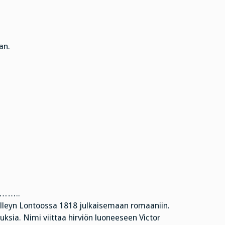
an.
…..
elleyn Lontoossa 1818 julkaisemaan romaaniin.
ksia. Nimi viittaa hirviön luoneeseen Victor