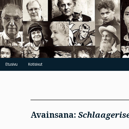
Skip
to
content
Etusivu
Kotisivut
Avainsana:
Schlaageris