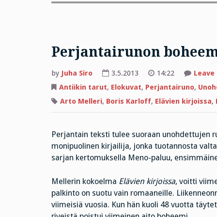
Perjantairunon boheemi
by
Juha Siro
3.5.2013
14:22
Leave
Antiikin tarut
,
Elokuvat
,
Perjantairuno
,
Unohd
Arto Melleri
,
Boris Karloff
,
Elävien kirjoissa
,
Perjantain teksti tulee suoraan unohdettujen ru
monipuolinen kirjailija, jonka tuotannosta valt
sarjan kertomuksella Meno-paluu, ensimmäi
Mellerin kokoelma
Elävien kirjoissa
, voitti vii
palkinto on suotu vain romaaneille. Liikenneo
viimeisiä vuosia. Kun hän kuoli 48 vuotta täyt
riveistä poistui viimeinen aito boheemi.