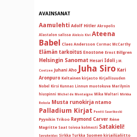
AVAINSANAT
Aamulehti
Adolf Hitler
Akropolis
Ateena
Alastalon salissa
Aleksis Kivi
Babel
Claes Andersson
Cormac McCarthy
Elämän tarkoitus
Enostone
Ernst Billgren
Helsingin Sanomat
Idoli
Hesari
J.M.
Juha Siro
Kari
Juhani Aho
Coetzee
Aronpuro
Keltainen kirjasto
Kirjallisuuden
Nobel
Kirsi Kunnas
Linnun muotokuva
Marilynin
hiuspinni
Mika Waltari
Michel de Montaigne
Mirkka
Musta runokirja
ntamo
Rekola
Palladium Kirjat
Pentti Saarikoski
Raymond Carver
Pyynikin Trikoo
Réne
Satakieli!
Magritte
Saat toivoa kolmesti
Suomen kirjailijaliitto
Sirkka Turkka
Savukeidas