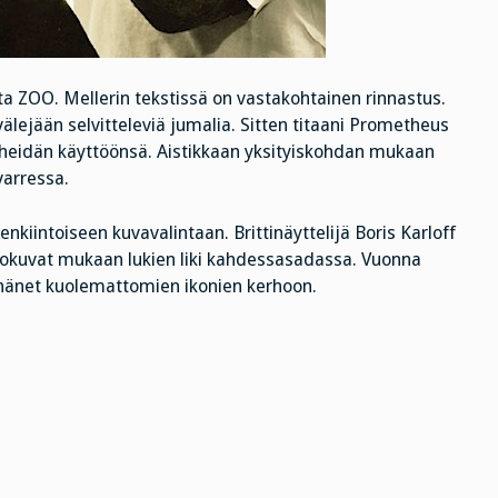
a ZOO. Mellerin tekstissä on vastakohtainen rinnastus.
välejään selvitteleviä jumalia. Sitten titaani Prometheus
n heidän käyttöönsä. Aistikkaan yksityiskohdan mukaan
varressa.
kiintoiseen kuvavalintaan. Brittinäyttelijä Boris Karloff
elokuvat mukaan lukien liki kahdessasadassa. Vuonna
i hänet kuolemattomien ikonien kerhoon.