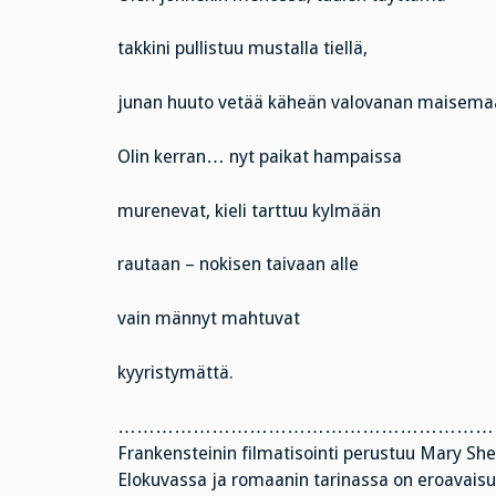
takkini pullistuu mustalla tiellä,
junan huuto vetää käheän valovanan maisema
Olin kerran… nyt paikat hampaissa
murenevat, kieli tarttuu kylmään
rautaan – nokisen taivaan alle
vain männyt mahtuvat
kyyristymättä.
………………………………………………………
Frankensteinin filmatisointi perustuu Mary Sh
Elokuvassa ja romaanin tarinassa on eroavaisuu