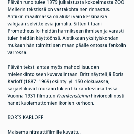
Päivän runo tulee 1979 julkaistusta kokoelmasta ZOO.
Mellerin tekstissä on vastakohtainen rinnastus.
Antiikin maailmassa oli aluksi vain keskinäisiä
välejään selvitteleviä jumalia. Sitten titaani
Prometheus loi heidän harmikseen ihmisen ja varasti
tulen heidän käyttöönsä. Aistikkaan yksityiskohdan
mukaan hän toimitti sen maan päälle ontossa fenkolin
varressa.
Päivän teksti antaa myös mahdollisuuden
mielenkiintoiseen kuvavalintaan. Brittinäyttelijä Boris
Karloff (1887–1969) esiintyi yli 150 elokuvassa,
sarjaelokuvat mukaan lukien liki kahdessasadassa.
Vuonna 1931 filmatun
Frankensteinin
hirviörooli nosti
hänet kuolemattomien ikonien kerhoon.
BORIS KARLOFF
Maisema nitraattifilmille kuvattu.