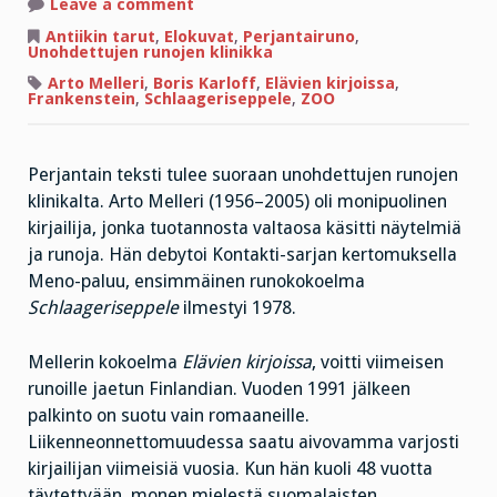
on
Leave a comment
Perjantairunon
boheemi
Antiikin tarut
,
Elokuvat
,
Perjantairuno
,
ja
Unohdettujen runojen klinikka
Frankenstein
Arto Melleri
,
Boris Karloff
,
Elävien kirjoissa
,
Frankenstein
,
Schlaageriseppele
,
ZOO
Perjantain teksti tulee suoraan unohdettujen runojen
klinikalta. Arto Melleri (1956–2005) oli monipuolinen
kirjailija, jonka tuotannosta valtaosa käsitti näytelmiä
ja runoja. Hän debytoi Kontakti-sarjan kertomuksella
Meno-paluu, ensimmäinen runokokoelma
Schlaageriseppele
ilmestyi 1978.
Mellerin kokoelma
Elävien kirjoissa
, voitti viimeisen
runoille jaetun Finlandian. Vuoden 1991 jälkeen
palkinto on suotu vain romaaneille.
Liikenneonnettomuudessa saatu aivovamma varjosti
kirjailijan viimeisiä vuosia. Kun hän kuoli 48 vuotta
täytettyään, monen mielestä suomalaisten