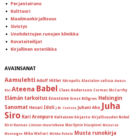
Perjantairuno
Kulttuuri
Maailmankirjallisuus
Sivistys
Unohdettujen runojen klinikka
Kuvataiteilijat
Kirjallinen estetiikka
AVAINSANAT
Aamulehti
Adolf Hitler
Akropolis
Alastalon salissa
Aleksis
Babel
Ateena
Claes Andersson
Cormac McCarthy
Kivi
Helsingin
Elämän tarkoitus
Enostone
Ernst Billgren
Juha
Sanomat
Idoli
Hesari
Juhani Aho
J.M. Coetzee
Siro
Kari Aronpuro
Keltainen kirjasto
Kirjallisuuden Nobel
Kirsi Kunnas
Linnun muotokuva
Marilynin hiuspinni
Michel de
Musta runokirja
Mika Waltari
Montaigne
Mirkka Rekola