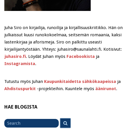
Juha Siro on kirjailija, runoilija ja kirjallisuuskriitikko. Hän on
julkaissut kuusi runokokoelmaa, seitsemän romaania, kaksi
lastenkirjaa ja aforismeja. Siro on palkittu useasti
kirjailijantyöstään. Yhteys: juhasiro@saunalahti.fi. Kotisivut:
juhasiro.fi
. Löydät Juhan myös
Facebookista
ja
Instagramista
.
Tutustu myös Juhan
Kaupunkitaidetta sähkökaapeissa
ja
Ahdistuspurkit
-projekteihin. Kuuntele myös
äänirunot
.
HAE BLOGISTA
Search
Search
for