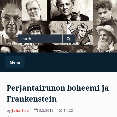
Skip
to
content
Search
for
Search
Menu
Perjantairunon boheemi ja
Frankenstein
by
Juha Siro
3.5.2013
14:22