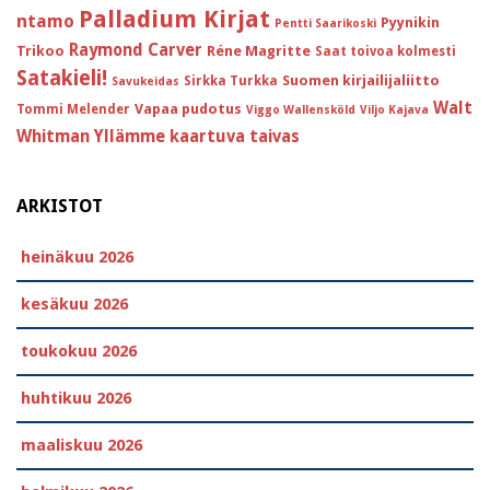
Palladium Kirjat
ntamo
Pyynikin
Pentti Saarikoski
Raymond Carver
Trikoo
Réne Magritte
Saat toivoa kolmesti
Satakieli!
Suomen kirjailijaliitto
Sirkka Turkka
Savukeidas
Walt
Vapaa pudotus
Tommi Melender
Viggo Wallensköld
Viljo Kajava
Whitman
Yllämme kaartuva taivas
ARKISTOT
heinäkuu 2026
kesäkuu 2026
toukokuu 2026
huhtikuu 2026
maaliskuu 2026