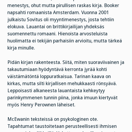
menestys, ohut mutta pirullisen raskas kirja. Booker
napsahti romaanista Amsterdam. Vuonna 2001
julkaistu Sovitus oli myyntimenestys, josta tehtiin
elokuva. Lauantai on brittikirjailijan yhdeksäs
suomennettu romaani. Hienoista arvosteluista
huolimatta ei tekijän parhaisiin arvioitu, mutta tärkeä
kirja minulle.
Pidän kirjan rakenteesta. Siitä, miten suoraviivainen ja
takautumiaan hyödyntävä kerronta jyrää kohti
väistämätöntä loppuratkaisua. Tarinan kaava on
kirkas, mutta silti kirjallisen mehukkaasti rönsyävä.
Leppoisasti alkaneesta lauantaista kehkeytyy
parinkymmenen tunnin piina, jonka imuun kiertyvät
myös Henry Perownen läheiset.
McEwanin teksteissä on psykologinen ote.
Tapahtumat taustoitetaan perusteellisesti ihmisen