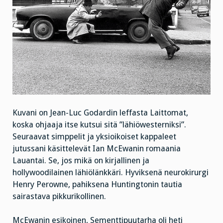
Kuvani on Jean-Luc Godardin leffasta Laittomat,
koska ohjaaja itse kutsui sitä ”lähiöwesterniksi”.
Seuraavat simppelit ja yksioikoiset kappaleet
jutussani käsittelevät Ian McEwanin romaania
Lauantai. Se, jos mikä on kirjallinen ja
hollywoodilainen lähiölänkkäri. Hyviksenä neurokirurgi
Henry Perowne, pahiksena Huntingtonin tautia
sairastava pikkurikollinen.
McEwanin esikoinen, Sementtipuutarha oli heti