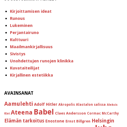
Kirjoittamisen ideat
Runous
Lukeminen
Perjantairuno
Kulttuuri
Maailmankirjallisuus
Sivistys
Unohdettujen runojen klinikka
Kuvataiteilijat
Kirjallinen estetiikka
AVAINSANAT
Aamulehti
Adolf Hitler
Akropolis
Alastalon salissa
Aleksis
Babel
Ateena
Claes Andersson
Cormac McCarthy
Kivi
Helsingin
Elämän tarkoitus
Enostone
Ernst Billgren