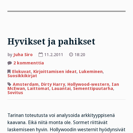
Hyvikset ja pahikset
by
Juha Siro
11.2.2011
18:20
artikkeliin
2 kommenttia
Hyvikset
ja
Elokuvat
,
Kirjoittamisen ideat
,
Lukeminen
,
pahikset
Suosikkikirjat
Amsterdam
,
Dirty Harry
,
Hollywood-western
,
Ian
McEwan
,
Laittomat
,
Lauantai
,
Sementtipuutarha
,
Sovitus
Tarinan toteutusta voi analysoida arkkityyppisenä
kaavana. Eikä niitä monta ole. Sormet riittävät
laskemiseen hyvin. Hollywoodin westernit hyödynsivät