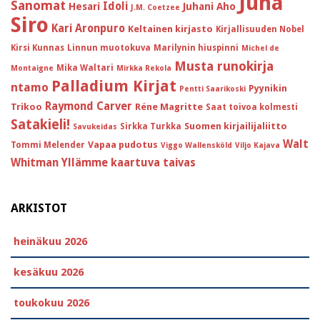
Juha
Sanomat
Idoli
Hesari
Juhani Aho
J.M. Coetzee
Siro
Kari Aronpuro
Keltainen kirjasto
Kirjallisuuden Nobel
Kirsi Kunnas
Linnun muotokuva
Marilynin hiuspinni
Michel de
Musta runokirja
Mika Waltari
Montaigne
Mirkka Rekola
Palladium Kirjat
ntamo
Pyynikin
Pentti Saarikoski
Raymond Carver
Trikoo
Réne Magritte
Saat toivoa kolmesti
Satakieli!
Suomen kirjailijaliitto
Sirkka Turkka
Savukeidas
Walt
Vapaa pudotus
Tommi Melender
Viggo Wallensköld
Viljo Kajava
Whitman
Yllämme kaartuva taivas
ARKISTOT
heinäkuu 2026
kesäkuu 2026
toukokuu 2026