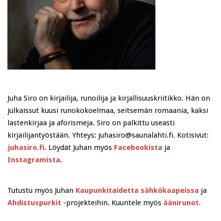
Juha Siro on kirjailija, runoilija ja kirjallisuuskriitikko. Hän on
julkaissut kuusi runokokoelmaa, seitsemän romaania, kaksi
lastenkirjaa ja aforismeja. Siro on palkittu useasti
kirjailijantyöstään. Yhteys: juhasiro@saunalahti.fi. Kotisivut:
juhasiro.fi
. Löydät Juhan myös
Facebookista
ja
Instagramista
.
Tutustu myös Juhan
Kaupunkitaidetta sähkökaapeissa
ja
Ahdistuspurkit
-projekteihin. Kuuntele myös
äänirunot
.