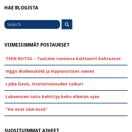
HAE BLOGISTA
Search
Search
for
VIIMEISIMMÄT POSTAUKSET
TEEN KUTSU – TaoLinin runoissa kulttuurit kohtaavat
Viggo Wallensköld ja Hypnoottiset sienet
Lydia Davis, itsetietoisuuden taikuri
Lukemisen taito kehittyy koko elämän ajan
”He ovat väärässä”
SUOSITUIMMAT AIHEET