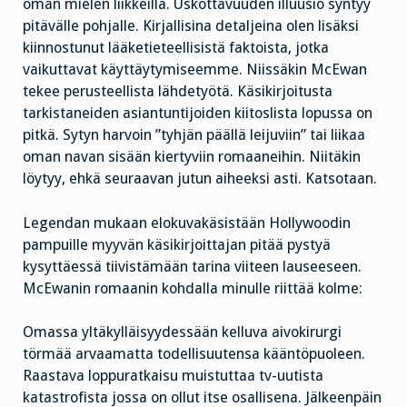
oman mielen liikkeillä. Uskottavuuden illuusio syntyy
pitävälle pohjalle. Kirjallisina detaljeina olen lisäksi
kiinnostunut lääketieteellisistä faktoista, jotka
vaikuttavat käyttäytymiseemme. Niissäkin McEwan
tekee perusteellista lähdetyötä. Käsikirjoitusta
tarkistaneiden asiantuntijoiden kiitoslista lopussa on
pitkä. Sytyn harvoin ”tyhjän päällä leijuviin” tai liikaa
oman navan sisään kiertyviin romaaneihin. Niitäkin
löytyy, ehkä seuraavan jutun aiheeksi asti. Katsotaan.
Legendan mukaan elokuvakäsistään Hollywoodin
pampuille myyvän käsikirjoittajan pitää pystyä
kysyttäessä tiivistämään tarina viiteen lauseeseen.
McEwanin romaanin kohdalla minulle riittää kolme:
Omassa yltäkylläisyydessään kelluva aivokirurgi
törmää arvaamatta todellisuutensa kääntöpuoleen.
Raastava loppuratkaisu muistuttaa tv-uutista
katastrofista jossa on ollut itse osallisena. Jälkeenpäin