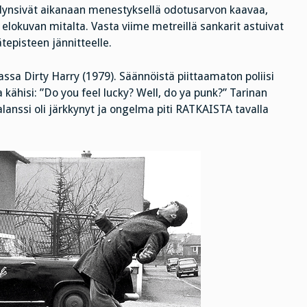
dynsivät aikanaan menestyksellä odotusarvon kaavaa,
elokuvan mitalta. Vasta viime metreillä sankarit astuivat
ätepisteen jännitteelle.
ssa Dirty Harry (1979). Säännöistä piittaamaton poliisi
ähisi: ”Do you feel lucky? Well, do ya punk?” Tarinan
lanssi oli järkkynyt ja ongelma piti RATKAISTA tavalla