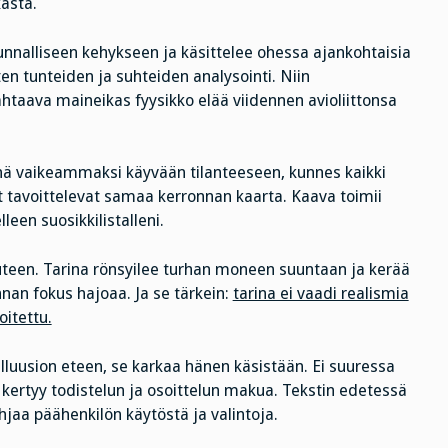
kasta.
nnalliseen kehykseen ja käsittelee ohessa ajankohtaisia
ten tunteiden ja suhteiden analysointi. Niin
ahtaava maineikas fyysikko elää viidennen avioliittonsa
 yhä vaikeammaksi käyvään tilanteeseen, kunnes kaikki
at tavoittelevat samaa kerronnan kaarta. Kaava toimii
een suosikkilistalleni.
outeen. Tarina rönsyilee turhan moneen suuntaan ja kerää
nan fokus hajoaa. Ja se tärkein:
tarina ei vaadi realismia
oitettu.
luusion eteen, se karkaa hänen käsistään. Ei suuressa
 kertyy todistelun ja osoittelun makua. Tekstin edetessä
hjaa päähenkilön käytöstä ja valintoja.