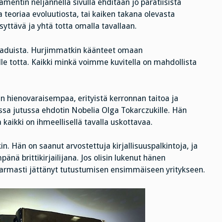
mentin neljännellä sivulla ehditään jo paratiisista
 teoriaa evoluutiosta, tai kaiken takana olevasta
syttävä ja yhtä totta omalla tavallaan.
saduista. Hurjimmatkin käänteet omaan
lle totta. Kaikki minkä voimme kuvitella on mahdollista
in hienovaraisempaa, erityistä kerronnan taitoa ja
sa jutussa ehdotin Nobelia Olga Tokarczukille. Hän
aikki on ihmeellisellä tavalla uskottavaa.
. Hän on saanut arvostettuja kirjallisuuspalkintoja, ja
ä brittikirjailijana. Jos olisin lukenut hänen
 varmasti jättänyt tutustumisen ensimmäiseen yritykseen.