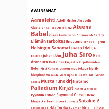
AVAINSANAT
Aamulehti
Adolf Hitler
Akropolis
Ateena
Alastalon salissa
Aleksis Kivi
Babel
Claes Andersson
Cormac McCarthy
Elämän tarkoitus
Enostone
Ernst Billgren
Helsingin Sanomat
Idoli
Hesari
J.M.
Juha Siro
Kari
Juhani Aho
Coetzee
Aronpuro
Keltainen kirjasto
Kirjallisuuden
Nobel
Kirsi Kunnas
Linnun muotokuva
Marilynin
hiuspinni
Mika Waltari
Michel de Montaigne
Mirkka
Musta runokirja
ntamo
Rekola
Palladium Kirjat
Pentti Saarikoski
Raymond Carver
Pyynikin Trikoo
Réne
Satakieli!
Magritte
Saat toivoa kolmesti
Suomen kirjailijaliitto
Sirkka Turkka
Savukeidas