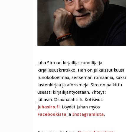
Juha Siro on kirjailija, runoilija ja
kirjallisuuskriitikko. Hän on julkaissut kuusi
runokokoelmaa, seitsemän romaania, kaksi
lastenkirjaa ja aforismeja. Siro on palkittu
useasti kirjailijantyöstään. Yhteys:
juhasiro@saunalahti.fi. Kotisivut:
juhasiro.fi
. Löydät Juhan myös
Facebookista
ja
Instagramista
.