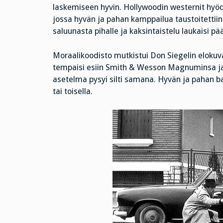
laskemiseen hyvin. Hollywoodin westernit hyö
jossa hyvän ja pahan kamppailua taustoitettiin 
saluunasta pihalle ja kaksintaistelu laukaisi pä
Moraalikoodisto mutkistui Don Siegelin elokuva
tempaisi esiin Smith & Wesson Magnuminsa ja k
asetelma pysyi silti samana. Hyvän ja pahan ba
tai toisella.