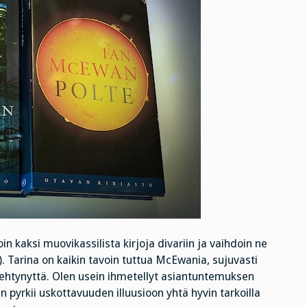
 kaksi muovikassilista kirjoja divariin ja vaihdoin ne
 Tarina on kaikin tavoin tuttua McEwania, sujuvasti
erehtynyttä. Olen usein ihmetellyt asiantuntemuksen
än pyrkii uskottavuuden illuusioon yhtä hyvin tarkoilla