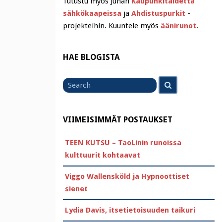
Tutustu myös Juhan
Kaupunkitaidetta
sähkökaapeissa
ja
Ahdistuspurkit
-
projekteihin. Kuuntele myös
äänirunot
.
HAE BLOGISTA
Search
Search
for
VIIMEISIMMÄT POSTAUKSET
TEEN KUTSU – TaoLinin runoissa
kulttuurit kohtaavat
Viggo Wallensköld ja Hypnoottiset
sienet
Lydia Davis, itsetietoisuuden taikuri