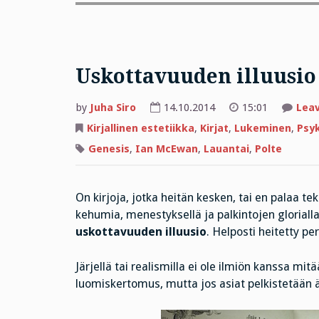
Uskottavuuden illuusio 
by
Juha Siro
14.10.2014
15:01
Lea
Kirjallinen estetiikka
,
Kirjat
,
Lukeminen
,
Psy
Genesis
,
Ian McEwan
,
Lauantai
,
Polte
On kirjoja, jotka heitän kesken, tai en palaa tek
kehumia, menestyksellä ja palkintojen glorialla 
uskottavuuden illuusio
. Helposti heitetty pe
Järjellä tai realismilla ei ole ilmiön kanssa mi
luomiskertomus, mutta jos asiat pelkistetään 