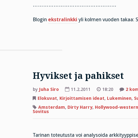
…………………………………………
Blogin
ekstralinkki
yli kolmen vuoden takaa: 
Hyvikset ja pahikset
by
Juha Siro
11.2.2011
18:20
2 ko
Elokuvat
,
Kirjoittamisen ideat
,
Lukeminen
,
S
Amsterdam
,
Dirty Harry
,
Hollywood-wester
Sovitus
Tarinan toteutusta voi analysoida arkkityyppise