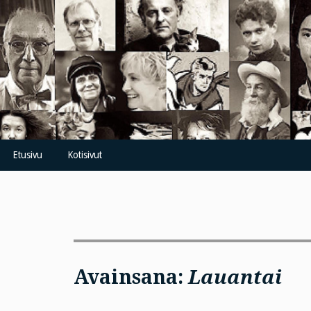
Skip
to
content
Etusivu
Kotisivut
Avainsana:
Lauantai