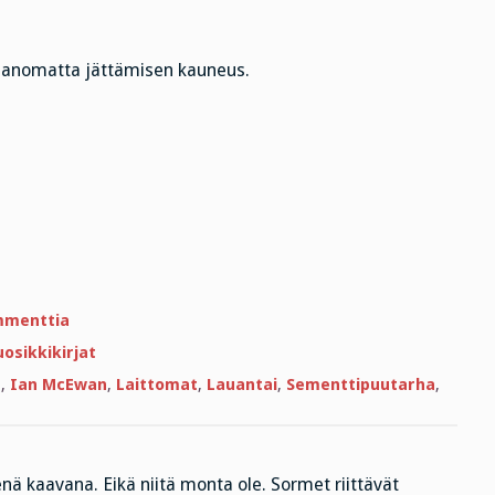
Sanomatta jättämisen kauneus.
artikkeliin
mmenttia
Hyvikset
ja
uosikkikirjat
pahikset
n
,
Ian McEwan
,
Laittomat
,
Lauantai
,
Sementtipuutarha
,
nä kaavana. Eikä niitä monta ole. Sormet riittävät