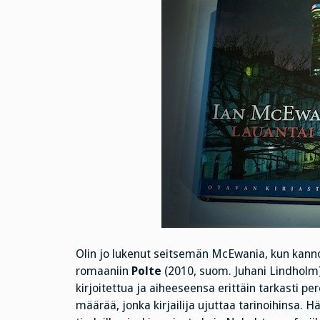
Olin jo lukenut seitsemän McEwania, kun kannoin
romaaniin
Polte
(2010, suom. Juhani Lindholm).
kirjoitettua ja aiheeseensa erittäin tarkasti p
määrää, jonka kirjailija ujuttaa tarinoihinsa. H