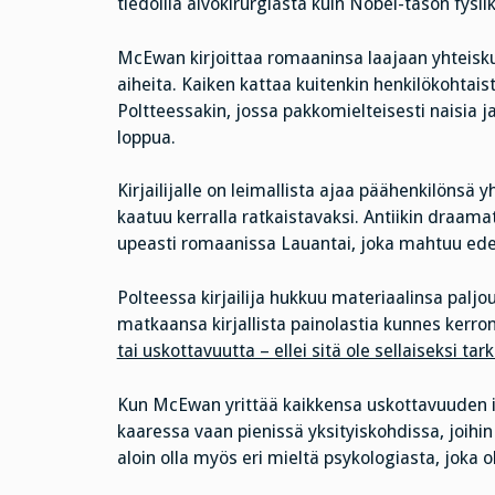
tiedoilla aivokirurgiasta kuin Nobel-tason fysii
McEwan kirjoittaa romaaninsa laajaan yhteisku
aiheita. Kaiken kattaa kuitenkin henkilökohtais
Poltteessakin, jossa pakkomielteisesti naisia j
loppua.
Kirjailijalle on leimallista ajaa päähenkilönsä
kaatuu kerralla ratkaistavaksi. Antiikin draam
upeasti romaanissa Lauantai, joka mahtuu edell
Polteessa kirjailija hukkuu materiaalinsa palj
matkaansa kirjallista painolastia kunnes kerron
tai uskottavuutta – ellei sitä ole sellaiseksi tark
Kun McEwan yrittää kaikkensa uskottavuuden il
kaaressa vaan pienissä yksityiskohdissa, joihin
aloin olla myös eri mieltä psykologiasta, joka o