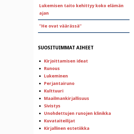
Lukemisen taito kehittyy koko elämän
ajan
”He ovat väärässä”
SUOSITUIMMAT AIHEET
Kirjoittamisen ideat
Runous
Lukeminen
Perjantairuno
Kulttuuri
Maailmankirjallisuus
Sivistys
Unohdettujen runojen klinikka
Kuvataiteilijat
Kirjallinen estetiikka