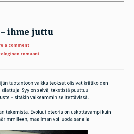
– ihme juttu
on
ve a comment
Uskottavuuden
illuusio
kologinen romaani
–
ihme
juttu
ijän tuotantoon vaikka teokset olisivat kriitikoiden
silattuja. Syy on selvä, tekstistä puuttuu
ruste – sitäkin vaikeammin selitettävissä.
tään tekemistä. Evoluutioteoria on uskottavampi kuin
äärimmilleen, maailman voi luoda sanalla.