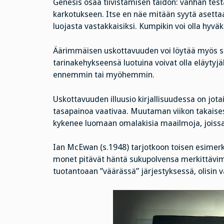
Genesis osaa tiivistämisen taidon: vanhan testa
karkotukseen. Itse en näe mitään syytä asettaa
luojasta vastakkaisiksi. Kumpikin voi olla hyväk
Äärimmäisen uskottavuuden voi löytää myös 
tarinakehykseensä luotuina voivat olla eläytyjä
ennemmin tai myöhemmin.
Uskottavuuden illuusio kirjallisuudessa on jota
tasapainoa vaativaa. Muutaman viikon takaises
kykenee luomaan omalakisia maailmoja, joissa k
Ian McEwan (s.1948) tarjotkoon toisen esimerkin
monet pitävät häntä sukupolvensa merkittävimpän
tuotantoaan ”väärässä” järjestyksessä, olisin